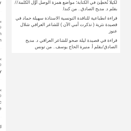
لكيلا نُخطِئ في الكتابة؛ مواضع همزة الوصل أوَّل الكلمة.//
r
بقلم د. مديح الصادق… من كندا.
قراءة انطباعية للناقدة التونسية الاستاذة سهيلة حماد في
ي
قصيدة نثرية ( تذكرت أمي الآن ) للشاعر العراقي شلال
19
عنوز
n
n
قراءة في قصيدة ليلة صحو للشاعر العراقي د. مديح
الصادق/بقلم أ. منيرة الحاج يوسف… من تونس
ي
19
y
ي
19
c
e
.