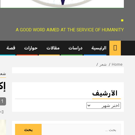
.
A GOOD WORD AIMED AT THE SERVICE OF HUMANITY
الرئيسية
دراسات
مقالات
حوارات
قصة
Home
شعر
شعر
إك
الأرشيف
1 min read
الأرشيف
9 سنوات ago
البحث
عن: