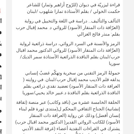
قراءة ليزريّة في ديوان (للرّوح أزاهير وثمار) للشاعر
إ
حكمت الخولي / بقلم الأستاذة تمارا شلهوب /لبنان
التآلف والتأليف… دراسة في اللغة والتخييل في رواية
أ
(العرّافة ذات المنقار الأسود) للروائي د. محمد إقبال حرب
قت
بقلم: منذر فالح الغزالي
الرمز والأنسنة في السرد الروائي، دراسة ذرائعية لرواية
يت
(العرَّافة ذات المنقار الأسود) للروائي الدكتور محمد اقبال
ق
حرب/لبنان بقلم الناقدة الذرائعية الأستاذة سمر الديك/
سوريا
هج
حمولةُ الرمز التقني من سخرية وتهكّم غضبٌ إنساني
إ
يدلقه قلم الأديب محمد إقبال حرب/لبنان. في روايته (
العرافة ذات المنقار الأسود) تعضيد نقدي ذرائعي بقلم
أ
الناقدة الذرائعية بقلم الناقدة د.عبير خالد يحيي/سوريا
ا
الحلقة الخامسة عشرة من (ناقد وكاتب) عبر منصة (ثقافة
إنشانية) الجناح الثقافي المحكم ل(منتدى ثورة قلم لبناء
و
إنسان أفضل) وذلك عن رواية (العرافة ذات المنقار
م
الأسود) للكاتب الروائي القدير( الدكتور محمد اقبال حرب)
يشترك في القراءات النقدية أعضاء (غرفة النقد الأدبي
آث