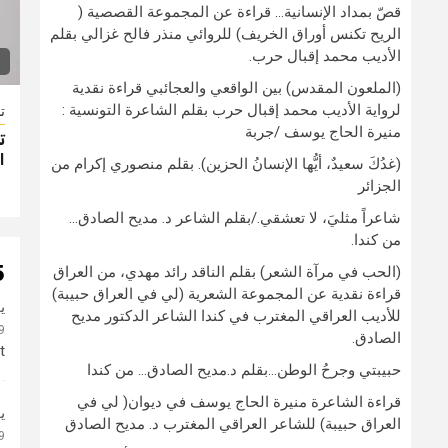
قصّ بمداد الإنسانية… قراءة عن المجموعة القصصية (
الريح تكنس أوراق الخريف) للروائي منذر فالح غزالي بقلم
الأديب محمد إقبال حرب.
(الملعون المقدس) بين الواقعي والعجائبي قراءة نقدية
لرواية الأديب محمد إقبال حرب بقلم الشاعرة التونسية :
ت
منيرة الحاج يوسف /جربة
ت
ا
(غدُكَ سعيدٌ، أيُّها الإنسانُ الحزين). بقلم منصوري إكرام من
الجزائر
شاعراً مثليَ، لا تعشقي./بقلم الشاعر د. مديح الصادق…
من كندا.
s on “
(الحب في مرآة الشعر) بقلم الناقد رائد مهدي، من العراق
قراءة نقدية عن المجموعة الشعرية (لي في العراق حبيبة)
ي
للأديب العراقي المغترب في كندا الشاعر الدكتور مديح
19
الصادق.
.
حبيبتي وجرحُ الوطن…بقلم د.مديح الصادق… من كندا
قراءة الشاعرة منيرة الحاج يوسف في ديوان( لي في
ي
العراق حبيبة) للشاعر العراقي المغترب د. مديح الصادق
19