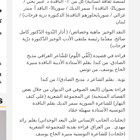
لمنصة ثقافة انسانية) كلٌّ من :1- الناقدة د. عبير يحي /
سوريا2- الناقدة أ. سمر الديك / سوريا3- الناقد أ. منذر
و
غزالي / سوريايحاورهم الناقدة( الدكتورة درية فرحات) /
ك
لبنان
النقد الوجيز: ماهية وخصائص/ ( أدار النّدوة الدّكتور كامل
د
صالح، مقدّما رئيسة ملتقى الأدب الوجيز الدّكتورة درّية
فرحات)
قراءة في قصيدة (كُفِّي اللّوم) للشّاعر العراقي مديح
الصادق، من كندا. بقلم الأستاذة الأديبة الناقدة منيرة
:
الحاج يوسف، من تونس.
e
t
توبة… بقلم الشاعر د. مديح الصادق// من كندا
م
g
قراءة بعنوان (البعد الصوفي في الديوان من خلال بعض
القصائد المنتخبة) عن المجموعة الشعرية (على كتف
S
النهار) للشاعرة السورية سمر الديك بقلم الناقدة
التونسية الأستاذة سهيلة حمّاد
(تجليات الجانب الإنساني على البعد الوجداني) بقلم: رائد
مهدي… من العراق. قراءة نقدية للمجموعة الشعرية
(خلجات) للشاعرة التونسية منيرة الحاج يوسف.