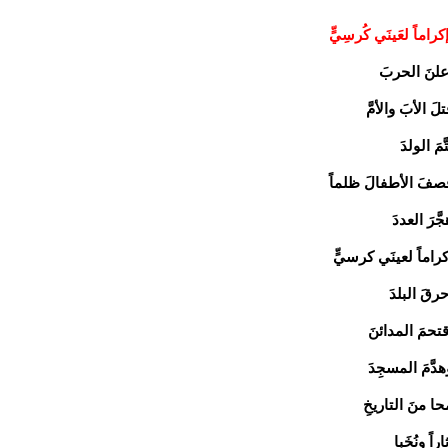
كراماً لعَينَي كُرسِيٍّ
علنَ الحربَ
لَ الأبَ والأمَّ
َّمَ الولدَ
صفَ الأطفالَ ظلماً
َّرَ العددَ
كراماً لعينَي كرسيٍّ
حرقَ البلدَ
قتحمَ المدائنَ
هدَّمَ المسجِدَ
حا منَ التاريخِ
اراً ونُخَبا