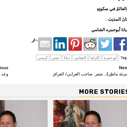
العالمُ في سكوتِهِ
انَ المذنِبَ .
يانا أبوحمزه الشامي
by
أبو حمزة
إكراما
الشامي
ديانا
عيني
كرسي
Tags
Continu
ious
Nex
َدِينَة ماطِرَةٌ.. شعر: صاحب الغرابي/ العراق
وعد..
Readin
MORE STORIE