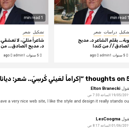
1 min read
1 min read
شكيل
دراسات
شعر
تشكيل
شعر
وبة… بقلم الشاعر د. مديح
شاعراً مثليَ، لا تعشقي
لصادق// من كندا
د. مديح الصادق… من ك
5 سنوات ago
admin1
5 سنوات ago
admin1
5 thought
إكراماً لعَينَي كُرسِيّ.. شعر: ديا
قول
Elton Branecki
:
19/05/20 الساعة 7:33 ص
a very nice web site, I like the style and design it really stands out
قول
LesCoogma
:
01/06/20 الساعة 8:17 ص