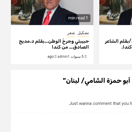
1 min read
تشكيل
شعر
./بقلم الشاعر
حبيبتي وجرحُ الوطن…بقلم د.مديح
ندا.
الصادق… من كندا
5 سنوات ago
admin1
نا أبو حمزة الشّامي/ لبنان
”
Just wanna comment that you have 