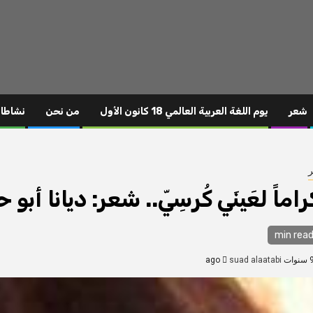
شعر
يوم اللغة العربية العالمي 18 كانون الأول
من نحن
نشاطا
راماً لعَينَي كُرسِيّ.. شعر: ديانا أبو
suad alaatabi