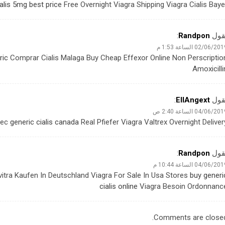
ialis 5mg best price
Free Overnight Viagra Shipping Viagra Cialis Baye
قول
Randpon
:
02/06/20 الساعة 1:53 م
ric
Comprar Cialis Malaga Buy Cheap Effexor Online Non Perscriptio
Amoxicilli
قول
EllAngext
:
04/06/20 الساعة 2:40 ص
tec
generic cialis canada
Real Pfiefer Viagra Valtrex Overnight Deliver
قول
Randpon
:
04/06/20 الساعة 10:44 م
vitra Kaufen In Deutschland Viagra For Sale In Usa Stores
buy generi
cialis online
Viagra Besoin Ordonnanc
Comments are closed