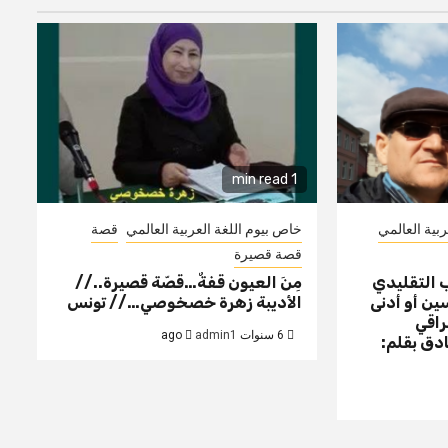
1 min read
بية العالمي
خاص بيوم اللغة العربية العالمي
قصة
قصة قصيرة
ب التقليدي
مِنَ العيون قفةٌ…قصّة قصيرة..//
ين أو أدنى
الأديبة زهرة خصخوصي…// تونس
راقي
6 سنوات ago
admin1
دق بقلم: