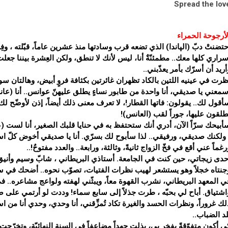
Spread the lov
لأرجوحة الحمراء
حتضنتْ دبّ (الپاندا) الذي تضعه قرب وسادتها منذ عشرين عاماً، قبّلته ، 
سراري كلها معك.. مطمئنّةٌ أنا، ليس لأنك لا تنطق، ولكن العِشرة بيننا 
أريد أن أسرّك بأمر يعذّبني..
ظرت في عينيه اللتين بالكاد تظهران غائرتين بكثافة فروٍ أبيض، وهالتان سود
سمعني يا صديقي، أنا واحدة من طابور نساءٍ يطلق عليهنّ عوانس.. أنا (ع
أقول لك.. يقولون: فاتها القطار!، لا تعرف معنى ذلك أيضاً، إذن لأوضّح لك،
طلقون عليها، جوراً لقب (العانس)!
أبيحك سرّاً الآن، أدري أنك ستحتفظ به في حنايا قلبك الصغير، أنا لست (عا
 ولكنك صديقي، ورفيقي.. لذا سأبوح لك بسرّي. أنا يا صديقي أخوض كلّ اسبوع
رغماً عني أقع في فخّ الزواج ثانيةً، وثالثة، ورابعة.. والعدد مفتوحٌ!..
حدى زيجاتي، حين كنت في الجامعة. أستاذي البريطاني ، شابّ وسيم وأنيق، ت
جنتاه خجلاً وهو يستشعر لهيب نظرات الفتيات، تصوّب نحوه.. أضحك في سر
ي المعهد البريطاني، نشرب القهوة معاً، ويبثّني لهفته ولواعج مشاعره.. ف
اشتياق. أباح لي بحبّه ، طرت جذلاً إلى سابع سماء! وددت لو أرتمي على صد
لك غروراً، ونظرات الحسد والغيرة تكاد تُمزِّقني، أنا وحدي، وحدي أنا م
لد الضباب..
ي أكون متفوّقةً يفخر بي، بذلت جهداً مضاعفاً في السنة النهائيّة، وتخرّج