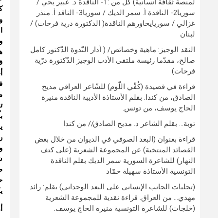
لمنصة ثقافة انسانية) كلٌّ من :1- الناقدة د. عبير يحي /
ك
سوريا2- الناقدة أ. سمر الديك / سوريا3- الناقد أ. منذر
و
غزالي / سوريايحاورهم الناقدة( الدكتورة درية فرحات) /
ا
لبنان
و
النقد الوجيز: ماهية وخصائص/ ( أدار النّدوة الدّكتور كامل
ه
صالح، مقدّما رئيسة ملتقى الأدب الوجيز الدّكتورة درّية
ف
فرحات)
أ
ف
قراءة في قصيدة (كُفِّي اللّوم) للشّاعر العراقي مديح
م
الصادق، من كندا. بقلم الأستاذة الأديبة الناقدة منيرة
ت
الحاج يوسف، من تونس.
ب
توبة… بقلم الشاعر د. مديح الصادق// من كندا
ي
ر
قراءة بعنوان (البعد الصوفي في الديوان من خلال بعض
و
القصائد المنتخبة) عن المجموعة الشعرية (على كتف
ش
النهار) للشاعرة السورية سمر الديك بقلم الناقدة
ط
التونسية الأستاذة سهيلة حمّاد
ح
(تجليات الجانب الإنساني على البعد الوجداني) بقلم: رائد
ي
مهدي… من العراق. قراءة نقدية للمجموعة الشعرية
(خلجات) للشاعرة التونسية منيرة الحاج يوسف.
أ