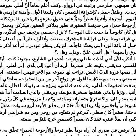
ان سينتهي، صارحني برغبته في الزواج، وكنت أعلم تماماً أنّ أهلي سيرفضون، 
حدث.. وطفلٌ جميل، كإشراقة الشمس، كان وليدنا الأول، وأمنية تراودني م
لغيوم.. أبعثرها، وأنثرها عطراً وحبّاً على حقولٍ مترعةٍ بالرياحين. غامرةً كا
أرجوحةٌ حمراء في حديقتنا الصغيرة، تطير بملاكي الصغير، فيكركر، وتحمرّ و
ل كان كابوساً ما حدث ذلك اليوم ..؟ لا يزال جسمي يرتجف حين أتذكّره، وم
ي غرفة نومنا، وعلى فراشنا المشترك، صعقت وأنا أراه عارياً بين أحضا
حمل له باقة الورد التي يحبّ! فاجأته.. لم يكن ينتظر عودتي.. لم أعد أذكر
وق رأسيهما ! هل أغمي عليّ.. وهل.. وهل..؟
ا أذكره الآن أنني أخذت طفلي وهرعت أعدو في الشارع، مجنونةً كنت.. أبك
لقّفتني صديقتي، بكيت على صدرها.. أريد أن أعود إلى بلدي، إلى أهلي… أري
لّل دمعها فروة الدبّ الأبيض، تراءت لها دموعه هو الآخر تنهمر، احتضنته.
سمعني بصمت، ويصدّق ما أقول عن زواجٍ آخر من بين العشرات، سأحكي لك 
ضخت لضغوطات أهلي، رغم عدم قناعتي، وتزوّجته. سيفوتك القطار، عانساً 
أنتِ.. وتزمَُ والدتي شفتيها بسخرية مؤلمة، ويرمقني والدي الصامت أبداً ب
به معدمٍ كان، ولكنه ثريّ بشعاراته ومبادئه، وكتبه المزروعة في كلّ ركن ٍ من 
موحاتي وأحلامي، وأكثرها إيلاماً، حلمٌ لم يتحقّق الاّ بعد أربع سنوات، طفل
اجتنا. صغيراً كان طفلي، كبرعمٍ لم يتفتّح، من روحي ومن دم شراييني أرضعته ح
كبر، أن يملأ عيني، فقد كان صغيراً كعصفورٍ خرج للتوّ من بيضته.
ملٌ يرقص في صدري أن أراه يوماً يطير فرحاً والأرجوحة الحمراء تحلّق به، 