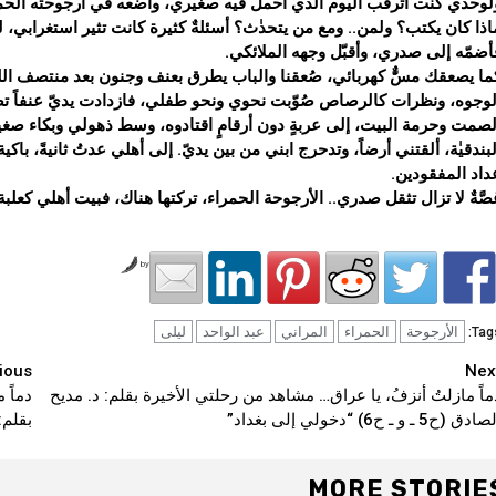
لوحدي كنت أترقّب اليوم الذي أحمل فيه صغيري، وأضعه في أرجوحته الحمراء
اذا كان يكتب؟ ولمن.. ومع من يتحدٰث؟ أسئلةٌ كثيرة كانت تثير استغرابي، 
أضمّه إلى صدري، وأقبّل وجهه الملائكي.
ما يصعقك مسٌّٰ كهربائي، صُعقنا والباب يطرق بعنف وجنون بعد منتصف الل
لوجوه، ونظرات كالرصاص صُوّبت نحوي ونحو طفلي، فازدادت يديّ عنفاً تض
لصمت وحرمة البيت، إلى عربةٍ دون أرقامٍ اقتادوه، وسط ذهولي وبكاء ص
لبندقيٰة، ألقتني أرضاً، وتدحرج ابني من بين يديّ. إلى أهلي عدتُ ثانيةً، باك
داد المفقودين.
صَّةٌ لا تزال تثقل صدري.. الأرجوحة الحمراء، تركتها هناك، فبيت أهلي كعل
by
الأرجوحة
الحمراء
المراني
عبد الواحد
ليلى
Tags
Continu
ious
Nex
ماً مازلتُ أنزفُ، يا عراق… مشاهد من رحلتي الأخيرة بقلم: د. مديح
Readin
ادق (ح5 ـ و ـ ح6) “دخولي إلى بغداد”
بقلم:
MORE STORIE