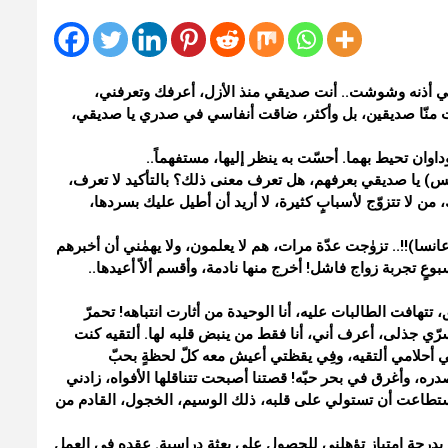
وفِي أذنه وشوشت.. أنت صديقي منذ الأزل، أعرفك وتعرفني،
جعلت منّا صديقين، بل وأكثر، ضاقت أنفاسي في صدري يا صديقي،
اوان تحيط بهما. أحسّت به ينظر إليها، مستفهماً..
انس) يا صديقي بعرفهم، هل تعرف معنى ذلك؟ بالتأكيد لا تعرف،
 من لا تتزوّج لأسبابٍ كثيرة، لا أريد أن أطيل عليك بسردها،
نسا)!!.. تزوٰجت عدّة مرات، هم لا يعلمون، ولا يهمٰني أن أخبرهم
ٍ تجربة زواج فاشل! أخرج منها نادمة، وأقسم ألاّ أعيدها..
تهافت الطالبات عليه، أنا الوحيدة من أثارت انتباهه! تحمرّ
ّي جذلى، أعرف أني، أنا فقط من ينبض قلبه لها. ألتقيه كنت
ي أحلامي ألتقيه، وفِي يقظتي أعيش معه كلّ لحظةٍ بحبّ
ره، وأغرق في بحر حبّه! قصتنا أصبحت تتناقلها الأفواه، زادني
ن استطاعت أن تستولي على قلبه، ذلك الوسيم، الخجول، القادم من
ت بدرجة امتياز تؤهلني للحصول على بعثةٍ دراسية. عقده في العمل