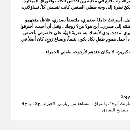
، وأبٌ قابعٌ في مكتبه بين أكداس الكتب والأوراق المبعثرة،
لكنّ نظرة إلى وجه طفلي الصغير، كانت تنسيني كلٰ تساؤلاتي،
يل، أسرعتُ حاملةً صغيري، ملتصقاً بصدري، غلاظٌ، متجهٰمو
مّه إلى صدري.. أين هو؟ من؟ زوجك.. وقبل أن أجيب، أخترقوا
غيري. مددت يدي لأمسك به، ضربةٌ قويٰة على خاصرتي بأخمص
ية، أحمل هموم طفلٍ يكاد يكون يتيماً، وضياع زوجٍ، كان أصلاً في
بة كبريتٍ، لا مكان عندهم لأرجوحة طفلي الحمراء…
Prev
دماً مازلتُ أنزفُ، يا عراق… مشاهد من زيارتي الأخيرة.. ح3 ـ وـ ح4
 د.مديح الصادق