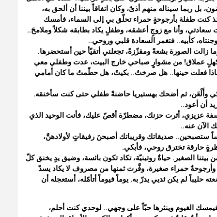
بل ربما سيناله منهم أذىً، وكان اتفاقاً بيننا أن ألحق به،
ُذ كنت طفلة بأرجوحةٍ حمراء تحلّق بي إلى السماء، فأمسك
نت سعادتي، وأنا مع زوجٍ أعشقه، وطفلٍ يكاد بطابقه شكلاً وملامحَ..
جنتاه، كأبيه.. فتغمر السعادة قلبي وروحي..
ا زالت الصورة بشعةً ومقزّزةً، تجعلني أتقيّأ حين أستحضرها.
ن كهلٍ عملاق! من مشوارٍ صباحي خارج البيت، عدت وطفلي معي
 ماذا فعلت حينها.. هل صرختُ.. بكيتُ، هل حطّمتُ ما كان أمامي
ي وأَلْعَن، ثم أضحك بهستيريا حاضنةً طفلي حتى كنت سأخنقه.
د أن أعود..
. آسفة عزيزي، أثرت حزنك، مضطرّة أقصّ عليك، فأنت الوحيد الذي
الآن عنه..
ستصبحين.. صديقاتك وقريباتك أصبحنَ رفيقاتٍ لأولادهنَّ،
نظرةٍ حارقة تخترق روحي، فأبكي.
بيتنا الصغير. حياةٌ روتينيّة، تكاد تكون بائسة، وضيق يدٍ يخنق كلّ
ٌ وأرجوحةٌ حمراء صغيرة، وفَّرت ثمنها من مصروف لا يكاد يسدّ
ليباً لم يكن ثديي يدرّ به. يوماً فيوماً أتأمّله، أستعجله أن
فيمسك الغيوم وينثرها حبّاً على وجهي.. لوحدي كنت أحلم،