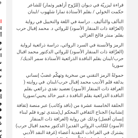
e
قراءة ليزريّة في ديوان (للرّوح أزاهير وثمار) للشاعر
حكمت الخولي / بقلم الأستاذة تمارا شلهوب /لبنان
التآلف والتأليف… دراسة في اللغة والتخييل في رواية
ا
(العرّافة ذات المنقار الأسود) للروائي د. محمد إقبال حرب
ا
بقلم: منذر فالح الغزالي
أ
و
الرمز والأنسنة في السرد الروائي، دراسة ذرائعية لرواية
ن
(العرَّافة ذات المنقار الأسود) للروائي الدكتور محمد اقبال
ا
حرب/لبنان بقلم الناقدة الذرائعية الأستاذة سمر الديك/
س
سوريا
ي
حمولةُ الرمز التقني من سخرية وتهكّم غضبٌ إنساني
س
يدلقه قلم الأديب محمد إقبال حرب/لبنان. في روايته (
،
العرافة ذات المنقار الأسود) تعضيد نقدي ذرائعي بقلم
و
الناقدة الذرائعية بقلم الناقدة د.عبير خالد يحيي/سوريا
إ
و
الحلقة الخامسة عشرة من (ناقد وكاتب) عبر منصة (ثقافة
ف
إنشانية) الجناح الثقافي المحكم ل(منتدى ثورة قلم لبناء
و
إنسان أفضل) وذلك عن رواية (العرافة ذات المنقار
ذ
الأسود) للكاتب الروائي القدير( الدكتور محمد اقبال حرب)
ب
يشترك في القراءات النقدية أعضاء (غرفة النقد الأدبي
ك