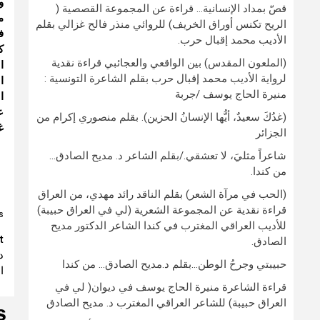
و
قصّ بمداد الإنسانية… قراءة عن المجموعة القصصية (
م
الريح تكنس أوراق الخريف) للروائي منذر فالح غزالي بقلم
ف
الأديب محمد إقبال حرب.
ك
(الملعون المقدس) بين الواقعي والعجائبي قراءة نقدية
ا
لرواية الأديب محمد إقبال حرب بقلم الشاعرة التونسية :
ا
منيرة الحاج يوسف /جربة
ا
ع
(غدُكَ سعيدٌ، أيُّها الإنسانُ الحزين). بقلم منصوري إكرام من
غ
الجزائر
شاعراً مثليَ، لا تعشقي./بقلم الشاعر د. مديح الصادق…
من كندا.
(الحب في مرآة الشعر) بقلم الناقد رائد مهدي، من العراق
قراءة نقدية عن المجموعة الشعرية (لي في العراق حبيبة)
:
للأديب العراقي المغترب في كندا الشاعر الدكتور مديح
e
t
الصادق.
د
g
حبيبتي وجرحُ الوطن…بقلم د.مديح الصادق… من كندا
الص
قراءة الشاعرة منيرة الحاج يوسف في ديوان( لي في
العراق حبيبة) للشاعر العراقي المغترب د. مديح الصادق
S