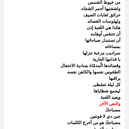
من خيوط الشمس
ولشفتيها أحمر الشفاه
حرائق لغابات الصيف
ولهلوسات القصائد
هكذا هي اللعبة إذن
أن تتنفس أوهامه
أن تستبدل صباحاتها
بمساءاته
سراديب مرعبة تنزلها
با قدامها العارية
وقصائدها الُمدمّاة بسادية الاحتفال
الطقوس نفسها والكاهن نفسه
يراقبها
كل ليلة تتشظى
ليجمع شظاياها
ويعيد اللعبة
والنص الآخر:
مصباحكَ
جين دي لا فونتين
مصباحكَ هو من أخرجَ الكلمات
من غيوم الغربة