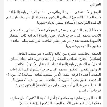
الغزالي
الرمز والأنسنة في السرد الروائي، دراسة ذرائعية لرواية (العرَّافة
ذات المنقار الأسود) للروائي الدكتور محمد اقبال حرب/لبنان بقلم
الناقدة الذرائعية الأستاذة سمر الديك/سوريا
حمولةُ الرمز التقني من سخرية وتهكّم غضبٌ إنساني يدلقه قلم
الأديب محمد إقبال حرب/لبنان. في روايته ( العرافة ذات المنقار
الأسود) تعضيد نقدي ذرائعي بقلم الناقدة الذرائعية بقلم الناقدة
د.عبير خالد يحيي/سوريا
الحلقة الخامسة عشرة من (ناقد وكاتب) عبر منصة (ثقافة
إنشانية) الجناح الثقافي المحكم ل(منتدى ثورة قلم لبناء إنسان
أفضل) وذلك عن رواية (العرافة ذات المنقار الأسود) للكاتب
الروائي القدير( الدكتور محمد اقبال حرب) يشترك في القراءات
النقدية أعضاء (غرفة النقد الأدبي لمنصة ثقافة انسانية) كلٌّ من :1-
الناقدة د. عبير يحي / سوريا2- الناقدة أ. سمر الديك / سوريا3-
الناقد أ. منذر غزالي / سوريايحاورهم الناقدة( الدكتورة درية
فرحات) / لبنان
النقد الوجيز: ماهية وخصائص/ ( أدار النّدوة الدّكتور كامل صالح،
مقدّما رئيسة ملتقى الأدب الوجيز الدّكتورة درّية فرحات)