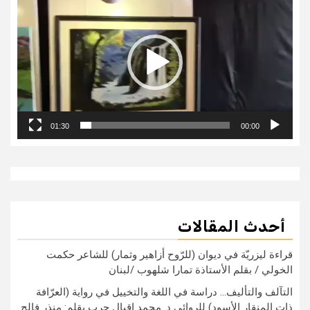
الفيديو
01:30
00:00
أحدث المقالات
قراءة ليزريّة في ديوان (للرّوح أزاهير وثمار) للشاعر حكمت
الخولي / بقلم الأستاذة تمارا شلهوب /لبنان
التآلف والتأليف… دراسة في اللغة والتخييل في رواية (العرّافة
ذات المنقار الأسود) للروائي د. محمد إقبال حرب بقلم: منذر فالح