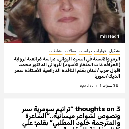
1 min read
تشكيل
حوارات
دراسات
مقالات
نشاطات
الرمز والأنسنة في السرد الروائي، دراسة ذرائعية لرواية
(العرَّافة ذات المنقار الأسود) للروائي الدكتور محمد
اقبال حرب/لبنان بقلم الناقدة الذرائعية الأستاذة سمر
الديك/سوريا
3 سنوات ago
admin1
3 thoughts on “
ترانيم سومرية سير
ونصوص لشواعر ميسانية..”الشاعرة
والمترجمة خلود المطَّلبي” بقلم: علي