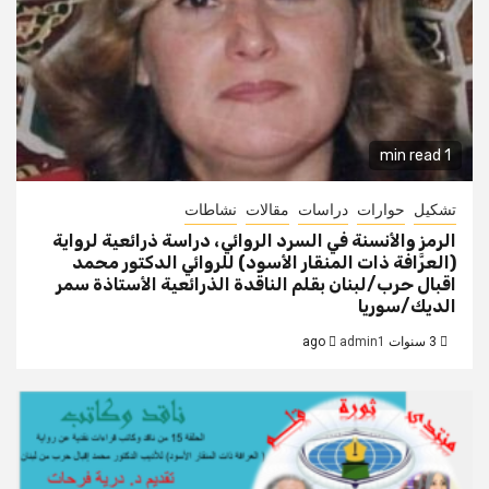
1 min read
تشكيل
حوارات
دراسات
مقالات
نشاطات
الرمز والأنسنة في السرد الروائي، دراسة ذرائعية لرواية
(العرَّافة ذات المنقار الأسود) للروائي الدكتور محمد
اقبال حرب/لبنان بقلم الناقدة الذرائعية الأستاذة سمر
الديك/سوريا
3 سنوات ago
admin1