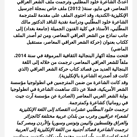
أعدتْ الشاعرة خلود المطّلبي وترجمت ملف الشعر العراقي
المعاصر، في مايو، سنة( 2012) ملف خاص بمجلة اجرسيل
الإنكليزية-الكندية،
وقد احتوى الملف على مقدمة للمترجمة
الشاعرة خلود المطّلبي ودراسة نقدية للناقد الدكتور مالك
المطّلبي، الأستاذ في كلية الفنون الجميلة (جامعة بغداد) إلى
جانب نماذج من الشعر العراقي المعاصر،
ومن ثم أصدر الملف
ككتاب بعنوان (حركة الشعر العراقي المعاصر، مستقبل
الماضي)
فتحت مجلة اكهار البنجالية الثقافية المرموقة في سنة 2014،
ملفاً للشعر العراقي المعاصر،
ترجمت من خلاله إلى اللغة
البنجالية العديد من قصائد كتاب حركة الشعر العراقي (الذي
كانت قد أصدرته الشاعرة بالإنكليزية).
وقد كانت الشاعرة من ضمن المترجمين في انطولوجيا مؤسسة
الشعر الأمريكية،
فضلا عن ذلك ساهمت الشاعرة في انطولوجيا
بوابة الشعر العربي المعاصر (الصادرة عن مؤسسة آرت جيت
في رومانيا) كشاعرة وكمترجمة.
ترجمت خلود المطّلبي عشرات القصائد إلى اللغة الإنكليزية
لشعراء عراقيين وعرب من بلدان عربية مختلفة كالجزائر
والعراق وفلسطين واليمن وتونس وسوريا والأردن ومصر كما
ترجمت الشاعرة قصائد
أجنبية من اللغة الإنكليزية إلى العربية
لشعراء استراليين وأيرلنديين وهنود وأمريكان وكنديين ويونانيين