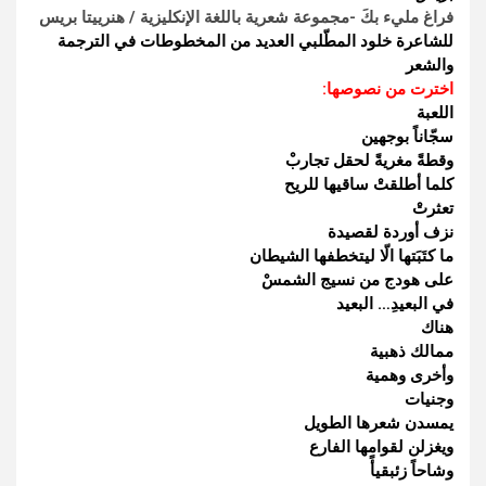
فراغ مليء بكَ -مجموعة شعرية باللغة الإنكليزية / هنرييتا بريس
للشاعرة خلود المطّلبي العديد من المخطوطات في الترجمة
والشعر
اخترت من نصوصها:
اللعبة
سجّاناً بوجهين
وقطةً مغريةً لحقل تجاربْ
كلما أطلقتْ ساقيها للريح
تعثرتْ
نزف أوردة لقصيدة
ما كتَبَتها الّا ليتخطفها الشيطان
على هودج من نسيج الشمسْ
في البعيدِ… البعيد
هناك
ممالك ذهبية
وأخرى وهمية
وجنيات
يمسدن شعرها الطويل
ويغزلن لقوامها الفارع
وشاحاً زئبقيأً