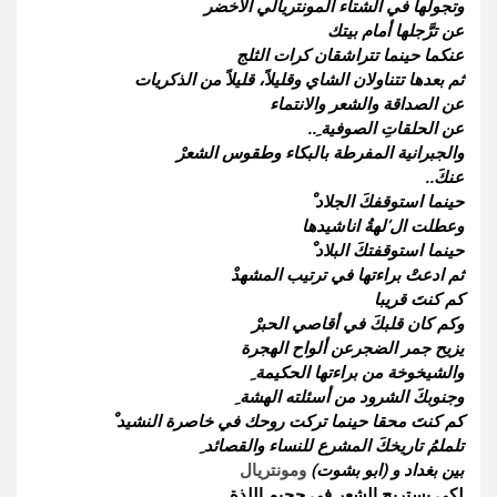
وتجولها في الشتاء المونتريالي الأخضر
عن ترَّجلها أمام بيتك
عنكما حينما تتراشقان كرات الثلج
ثم بعدها تتناولان الشاي وقليلاً، قليلاً من الذكريات
عن الصداقة والشعر والانتماء
عن الحلقاتِ الصوفية ِ..
والجبرانية المفرطة بالبكاء وطقوس الشعرْ
عنكَ..
حينما استوقفكَ الجلاد ْ
وعطلت ال’لهةُ اناشيدها
حينما استوقفتكَ البلاد ْ
ثم ادعتْ براءتها في ترتيب المشهدْ
كم كنتَ قريبا
وكم كان قلبكَ في أقاصي الحبرْ
يزيح جمر الضجرعن ألواح الهجرة
والشيخوخة من براءتها الحكيمة ِ
وجنوبكَ الشرود من أسئلته الهشة ِ
كم كنتَ محقا حينما تركت روحك في خاصرة النشيد ْ
تلملمُ تاريخكَ المشرع للنساء والقصائد ِ
بين بغداد و (ابو بشوت)
ومونتريال
لكي يستريح الشعر في جحيم اللذة ِ