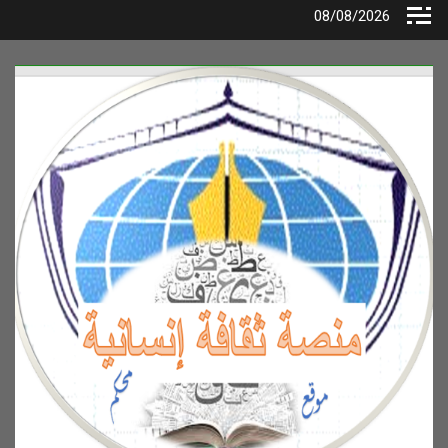
Ski
08/08/2026
t
conten