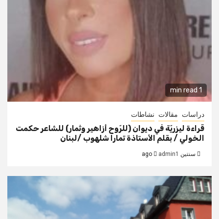
1 min read
دراسات
مقالات
نشاطات
قراءة ليزريّة في ديوان (للرّوح أزاهير وثمار) للشاعر حكمت
الخولي / بقلم الأستاذة تمارا شلهوب /لبنان
سنتين ago
admin1