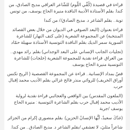
قراءة في قصيدة (كُفِّي اللّوم) للشّاعر العراقي مديح الصادق، من
كندا. بقلم الأستاذة الأديبة الناقدة منيرة الحاج يوسف، من تونس.
توبة… بقلم الشاعر د. مديح الصادق// من كندا
قراءة بعنوان (البعد الصوفي في الديوان من خلال بعض القصائد
المنتخبة) عن المجموعة الشعرية (على كتف النهار) للشاعرة
السورية سمر الديك بقلم الناقدة التونسية الأستاذة سهيلة حمّاد
(تجليات الجانب الإنساني على البعد الوجداني) بقلم: رائد مهدي…
من العراق. قراءة نقدية للمجموعة الشعرية (خلجات) للشاعرة
التونسية منيرة الحاج يوسف.
قصّ بمداد الإنسانية… قراءة عن المجموعة القصصية ( الريح تكنس
أوراق الخريف) للروائي منذر فالح غزالي بقلم الأديب محمد إقبال
حرب.
(الملعون المقدس) بين الواقعي والعجائبي قراءة نقدية لرواية
الأديب محمد إقبال حرب بقلم الشاعرة التونسية : منيرة الحاج
يوسف /جربة
(غدُكَ سعيدٌ، أيُّها الإنسانُ الحزين). بقلم منصوري إكرام من الجزائر
شاعراً مثليَ، لا تعشقي./بقلم الشاعر د. مديح الصادق… من كندا.