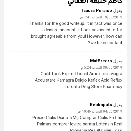
كاظم خليفة العقابي
”
يقول
Isaura Persico
:
19/05/2019 الساعة 7:41 ص
Thanks for the good writeup. It in fact was once
a leisure account it. Look advanced to far
brought agreeable from you! However, how can
we be in contact?
يقول
MatBreero
:
30/05/2019 الساعة 5:24 م
Child Took Expired Liquid Amoxicillin
viagra
Acquistare Kamagra Belgio Keflex Acid Reflux
Toronto Drug Store Pharmacy
يقول
RebImputs
:
04/06/2019 الساعة 10:46 ص
Precio Cialis Diario 5 Mg Comprar Cialis En Las
Palmas
comprar levitra barata
Lotensin Real
Propecia Results Hair Loss