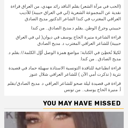
(الحب في مرآة الشعر) بقلم الناقد رائد مهدي، من العراق قراءة
نقدية عن المجموعة الشعرية (لي في العراق حبيبة) للأديب
العراقي المغترب في كندا الشاعر الدكتور مديح الصادق.
حبيبتي وجرحُ الوطن…بقلم د.مديح الصادق… من كندا
قراءة الشاعرة منيرة الحاج يوسف في ديوان( لي في العراق
حبيبة) للشاعر العراقي المغترب د. مديح الصادق
لكيلا نُخطِئ في الكتابة؛ مواضع همزة الوصل أوَّل الكلمة.// بقلم د.
مديح الصادق… من كندا.
قراءة انطباعية للناقدة التونسية الاستاذة سهيلة حماد في قصيدة
نثرية ( تذكرت أمي الآن ) للشاعر العراقي شلال عنوز
قراءة في قصيدة ليلة صحو للشاعر العراقي د. مديح الصادق/بقلم
أ. منيرة الحاج يوسف… من تونس
YOU MAY HAVE MISSED