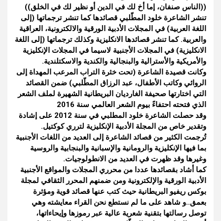
((الناس صنفان، إما أخ لك في الدين أو نظير لك في الخلق))
تنشر الشاعرة خلود المطّلبي قصائدها كما تنشر ترجماتها (إلى
اللغة العربية) في المجلات الأدبية الورقية والالكترونية، العراقية
والعربية.
كما تنشر قصائدها الانكليزية وكذلك ترجماتها (إلى اللغة
الانكليزية) في المجلات الأجنبية لاسيما
في المجلات الإنكليزية
والأمريكية والأسترالية والبنجالية والكندية والاسكتلندية.
وكانت قصيدة الشاعرة (تحت خثرة التراب المرعب المهداة إلى
الروائي وكاتب الأطفال، عبد الرزاق المطّلبي) ضمن القصائد
التي اختارتها صحيفة الغارديان البريطانية الشهيرة لملف الشعر
الذي فتحته احتفاءً بيوم الشعر العالمي سنة 2016
وقد حصلت الشاعرة خلود المطلبي في سنة 2012 على إشادة
وتقدير خاص من المجلة الأدبية الإنكليزية لترري كوكتيل.
تُرجمت الكثير من قصائد الشاعرة إلى العديد من اللغات الأجنبية
بما فيها الإنكليزية والرومانية والإسبانية والبنجابية والروسية
وغيرها وقد ظهرت في العديد من الانطولوجيات.
كما أشاد بقصائدها عددا من محرري المجلات والمواقع الأجنبية
الأدبية الورقية والإلكترونية ومن ضمنهم المحرر الثقافي لمجلة
بوكس ريفيو البريطانية حيث كتب عنها قصائد قوية ومؤثرة
بعمق..و شاهد على ما لم نستطع نحن القراء معايشته وهي
توصل رسالتها بتقنية شعرية عالية عبر رموزها وإيحاءاتها،