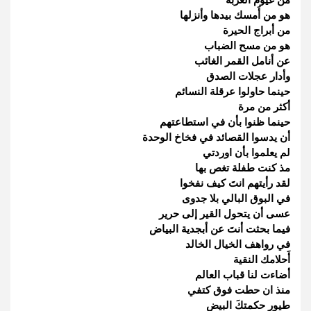
هو من أَمسك بيدها وأنزلها
من أبراج الحيرة
هو من مسح الضباب
عن أنامل القمر الغائب
وأدار عجلات الصدق
حينما حاولوا عرقلة النسائم
أكثر من مرة
حينما ظنوا بأن في استطاعتهم
أن يدسوا القصائد في فخاخ الوحدة
لم يعلموا بأن اوردتي
مذ كنت طفلة تغص بها
لقد رأيتهم انتَ كيف نفخوا
في البوق البالي بلا جدوى
عسى أن يتحول القير إلى حرير
فيما بحثت أنتَ عن أبجدية البياض
في رواهف الخيال الخالد
أَحلامك النقية
أضاءت لنا قباب العالم
منذ ان حطت فوق كتفي
طيور حكمتكَ البيض