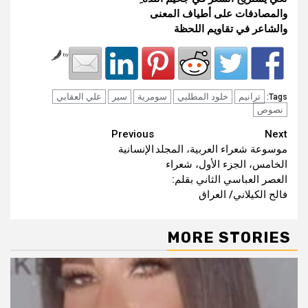
والمصادفات على أطياف المعنى
والشاعر في تقاويم اللحظة
by
ترانيم
خلود المطلبي
سومرية
سير
علي العقابي
Tags:
نصوص
Continue
Previous
Next
موسوعة شعراء العربية، المجلد
الإنسانية
Reading
الخامس، الجزء الأول، شعراء
العصر العباسي الثاني بقلم:
فالح الكيلاني/ العراق
MORE STORIES