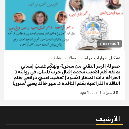
1 min read
تشكيل
حوارات
دراسات
مقالات
نشاطات
حمولةُ الرمز التقني من سخرية وتهكّم غضبٌ إنساني
يدلقه قلم الأديب محمد إقبال حرب/لبنان. في روايته (
العرافة ذات المنقار الأسود) تعضيد نقدي ذرائعي بقلم
الناقدة الذرائعية بقلم الناقدة د.عبير خالد يحيي/سوريا
3 سنوات ago
admin1
الأرشيف