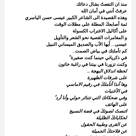
منذ ان التفعتُ بشال دعائك
عرفتُ أنني في أمان الله
وهذه القصيدة الى الشاعر الكبير عيسى حسن الياسري
ثمة أصابعكَ المطلة على مظلات الوقت
على أكاليل الاغتراب الكسولة
و المغامرات القصية نحو الشعر والتأويل
عيسى… أيها الأب والصديق الميساني النبيل
كم تأملتك في بياض الصمت..
في ذكرياتي حينما كنت صغيرة ً
وكنت تزورنا في بيتنا في راغبة خاتون
لحظة اندلاق البهجة ..
على شرفات الظهيرة
وها أنذا أتأملكَ في رقيم الاماسي
في الأغنيات
وفي ضحكاتك التي تتناثر حولي وأنا أرد ُ
على الهاتف
اتنصتُ لصوتكَ في فضة النسيج
لحكاياتكَ الظليلة
عن القرى وطيبة الحقول
عن فلاحتكَ الجميلة