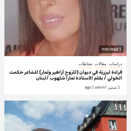
1 min read
دراسات
مقالات
نشاطات
قراءة ليزريّة في ديوان (للرّوح أزاهير وثمار) للشاعر حكمت
الخولي / بقلم الأستاذة تمارا شلهوب /لبنان
سنتين ago
admin1