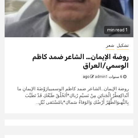
1 min read
تشكيل
شعر
روضة الإيمان… الشاعر ضمد كاظم
الوسمي/العراق
6 سنوات ago
admin1
روضة الإيمان...الشاعر ضمد كاظم الوسمييارَوْضَةَ الإيمانِ ما
أنْداكِعِطْرُ الْجَنائِنِ مِنْ نَسيْمِ رُباكِ*ألخُلْقُ طَبْعُكِ قَدْ تَطَيَّبَ
بِالنُّهىوَالطُّهْرُ أَرْضُكِ وَالوَفاءُ سَماكِ*يامُسْتَقى نُبْلِ...