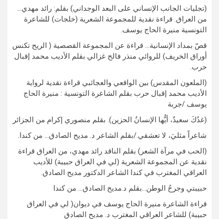
(تجليات الجانب الإنساني على البعد الوجداني) بقلم: رائد مهدي…
من العراق. قراءة نقدية للمجموعة الشعرية (خلجات) للشاعرة
التونسية منيرة الحاج يوسف.
قصّ بمداد الإنسانية… قراءة عن المجموعة القصصية ( الريح تكنس
أوراق الخريف) للروائي منذر فالح غزالي بقلم الأديب محمد إقبال
حرب.
(الملعون المقدس) بين الواقعي والعجائبي قراءة نقدية لرواية
الأديب محمد إقبال حرب بقلم الشاعرة التونسية : منيرة الحاج
يوسف /جربة
(غدُكَ سعيدٌ، أيُّها الإنسانُ الحزين). بقلم منصوري إكرام من الجزائر
شاعراً مثليَ، لا تعشقي./بقلم الشاعر د. مديح الصادق… من كندا.
(الحب في مرآة الشعر) بقلم الناقد رائد مهدي، من العراق قراءة
نقدية عن المجموعة الشعرية (لي في العراق حبيبة) للأديب
العراقي المغترب في كندا الشاعر الدكتور مديح الصادق.
حبيبتي وجرحُ الوطن…بقلم د.مديح الصادق… من كندا
قراءة الشاعرة منيرة الحاج يوسف في ديوان( لي في العراق
حبيبة) للشاعر العراقي المغترب د. مديح الصادق