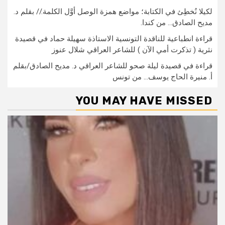
لكيلا نُخطِئ في الكتابة؛ مواضع همزة الوصل أوَّل الكلمة.// بقلم د.
مديح الصادق… من كندا.
قراءة انطباعية للناقدة التونسية الاستاذة سهيلة حماد في قصيدة
نثرية ( تذكرت أمي الآن ) للشاعر العراقي شلال عنوز
قراءة في قصيدة ليلة صحو للشاعر العراقي د. مديح الصادق/بقلم
أ. منيرة الحاج يوسف… من تونس
YOU MAY HAVE MISSED