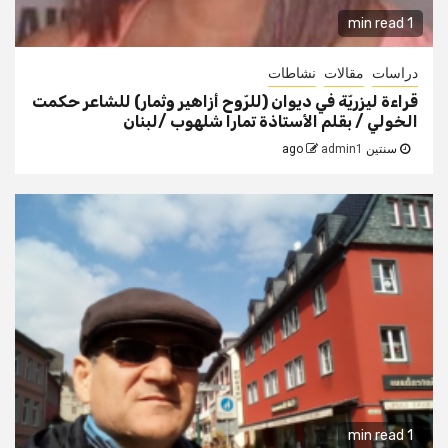
1 min read
دراسات
مقالات
نشاطات
قراءة ليزريّة في ديوان (للرّوح أزاهير وثمار) للشاعر حكمت
الخولي / بقلم الأستاذة تمارا شلهوب /لبنان
سنتين ago
admin1
1 min read