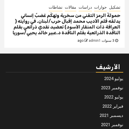
تشكيل
حوارات
دراسات
مقالات
نشاطات
حمولةُ الرمز التقني من سخرية وتهكّم غضبٌ إنساني
يدلقه قلم الأديب محمد إقبال حرب/لبنان. في روايته (
العرافة ذات المنقار الأسود) تعضيد نقدي ذرائعي بقلم
الناقدة الذرائعية بقلم الناقدة د.عبير خالد يحيي/سوريا
3 سنوات ago
admin1
الأرشيف
يوليو 2024
نوفمبر 2023
يوليو 2022
فبراير 2022
ديسمبر 2021
نوفمبر 2021