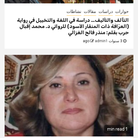
حوارات
دراسات
مقالات
نشاطات
التآلف والتأليف… دراسة في اللغة والتخييل في رواية
(العرّافة ذات المنقار الأسود) للروائي د. محمد إقبال
حرب بقلم: منذر فالح الغزالي
3 سنوات ago
admin1
1 min read