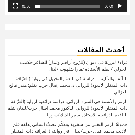
01:30
00:00
أحدث المقالات
قراءة ليزريّة في ديوان (للرّوح أزاهير وثمار) للشاعر حكمت
الخولي / بقلم الأستاذة تمارا شلهوب /لبنان
التآلف والتأليف… دراسة في اللغة والتخييل في رواية (العرّافة
ذات المنقار الأسود) للروائي د. محمد إقبال حرب بقلم: منذر فالح
الغزالي
الرمز والأنسنة في السرد الروائي، دراسة ذرائعية لرواية (العرَّافة
ذات المنقار الأسود) للروائي الدكتور محمد اقبال حرب/لبنان بقلم
الناقدة الذرائعية الأستاذة سمر الديك/سوريا
حمولةُ الرمز التقني من سخرية وتهكّم غضبٌ إنساني يدلقه قلم
الأديب محمد إقبال حرب/لبنان. في روايته ( العرافة ذات المنقار