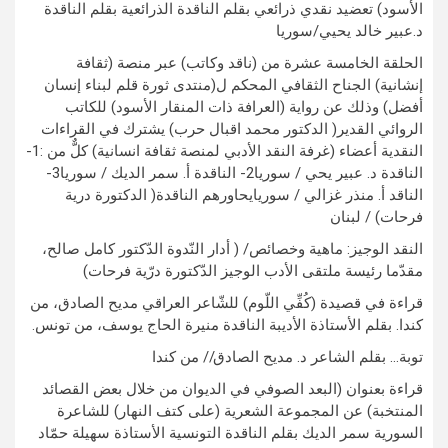
الأسود) تعضيد نقدي ذرائعي بقلم الناقدة الذرائعية بقلم الناقدة
د.عبير خالد يحيي/سوريا
الحلقة الخامسة عشرة من (ناقد وكاتب) عبر منصة (ثقافة
إنشانية) الجناح الثقافي المحكم ل(منتدى ثورة قلم لبناء إنسان
أفضل) وذلك عن رواية (العرافة ذات المنقار الأسود) للكاتب
الروائي القدير( الدكتور محمد اقبال حرب) يشترك في القراءات
النقدية أعضاء (غرفة النقد الأدبي لمنصة ثقافة انسانية) كلٌّ من :1-
الناقدة د. عبير يحي / سوريا2- الناقدة أ. سمر الديك / سوريا3-
الناقد أ. منذر غزالي / سوريايحاورهم الناقدة( الدكتورة درية
فرحات) / لبنان
النقد الوجيز: ماهية وخصائص/ ( أدار النّدوة الدّكتور كامل صالح،
مقدّما رئيسة ملتقى الأدب الوجيز الدّكتورة درّية فرحات)
قراءة في قصيدة (كُفِّي اللّوم) للشّاعر العراقي مديح الصادق، من
كندا. بقلم الأستاذة الأديبة الناقدة منيرة الحاج يوسف، من تونس.
توبة… بقلم الشاعر د. مديح الصادق// من كندا
قراءة بعنوان (البعد الصوفي في الديوان من خلال بعض القصائد
المنتخبة) عن المجموعة الشعرية (على كتف النهار) للشاعرة
السورية سمر الديك بقلم الناقدة التونسية الأستاذة سهيلة حمّاد