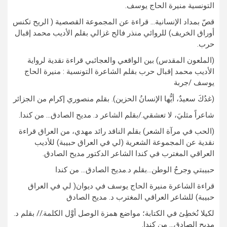
التونسية منيرة الحاج يوسف.
قصّ بمداد الإنسانية… قراءة عن المجموعة القصصية ( الريح تكنس
أوراق الخريف) للروائي منذر فالح غزالي بقلم الأديب محمد إقبال
حرب.
(الملعون المقدس) بين الواقعي والعجائبي قراءة نقدية لرواية
الأديب محمد إقبال حرب بقلم الشاعرة التونسية : منيرة الحاج
يوسف /جربة
(غدُكَ سعيدٌ، أيُّها الإنسانُ الحزين). بقلم منصوري إكرام من الجزائر
شاعراً مثليَ، لا تعشقي./بقلم الشاعر د. مديح الصادق… من كندا.
(الحب في مرآة الشعر) بقلم الناقد رائد مهدي، من العراق قراءة
نقدية عن المجموعة الشعرية (لي في العراق حبيبة) للأديب
العراقي المغترب في كندا الشاعر الدكتور مديح الصادق.
حبيبتي وجرحُ الوطن…بقلم د.مديح الصادق… من كندا
قراءة الشاعرة منيرة الحاج يوسف في ديوان( لي في العراق
حبيبة) للشاعر العراقي المغترب د. مديح الصادق
لكيلا نُخطِئ في الكتابة؛ مواضع همزة الوصل أوَّل الكلمة.// بقلم د.
مديح الصادق… من كندا.