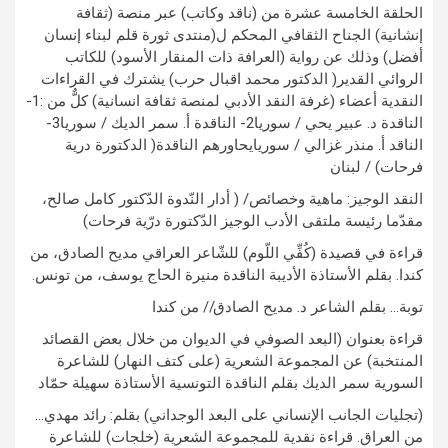
الحلقة الخامسة عشرة من (ناقد وكاتب) عبر منصة (ثقافة
إنشانية) الجناح الثقافي المحكم ل(منتدى ثورة قلم لبناء إنسان
أفضل) وذلك عن رواية (العرافة ذات المنقار الأسود) للكاتب
الروائي القدير( الدكتور محمد اقبال حرب) يشترك في القراءات
النقدية أعضاء (غرفة النقد الأدبي لمنصة ثقافة انسانية) كلٌّ من :1-
الناقدة د. عبير يحي / سوريا2- الناقدة أ. سمر الديك / سوريا3-
الناقد أ. منذر غزالي / سوريايحاورهم الناقدة( الدكتورة درية
فرحات) / لبنان
النقد الوجيز: ماهية وخصائص/ ( أدار النّدوة الدّكتور كامل صالح،
مقدّما رئيسة ملتقى الأدب الوجيز الدّكتورة درّية فرحات)
قراءة في قصيدة (كُفِّي اللّوم) للشّاعر العراقي مديح الصادق، من
كندا. بقلم الأستاذة الأديبة الناقدة منيرة الحاج يوسف، من تونس.
توبة… بقلم الشاعر د. مديح الصادق// من كندا
قراءة بعنوان (البعد الصوفي في الديوان من خلال بعض القصائد
المنتخبة) عن المجموعة الشعرية (على كتف النهار) للشاعرة
السورية سمر الديك بقلم الناقدة التونسية الأستاذة سهيلة حمّاد
(تجليات الجانب الإنساني على البعد الوجداني) بقلم: رائد مهدي…
من العراق. قراءة نقدية للمجموعة الشعرية (خلجات) للشاعرة