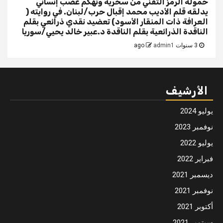
حمولةُ الرمز التقني من سخرية وتهكّم غضبٌ إنساني
يدلقه قلم الأديب محمد إقبال حرب/لبنان. في روايته (
العرافة ذات المنقار الأسود) تعضيد نقدي ذرائعي بقلم
الناقدة الذرائعية بقلم الناقدة د.عبير خالد يحيي/سوريا
3 سنوات ago
admin1
الأرشيف
يوليو 2024
نوفمبر 2023
يوليو 2022
فبراير 2022
ديسمبر 2021
نوفمبر 2021
أكتوبر 2021
سبتمبر 2021