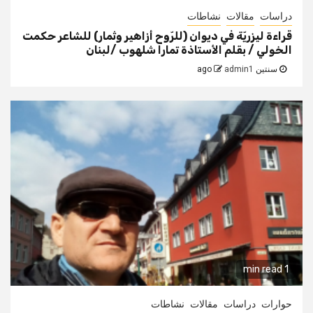
دراسات
مقالات
نشاطات
قراءة ليزريّة في ديوان (للرّوح أزاهير وثمار) للشاعر حكمت
الخولي / بقلم الأستاذة تمارا شلهوب /لبنان
سنتين ago
admin1
1 min read
حوارات
دراسات
مقالات
نشاطات