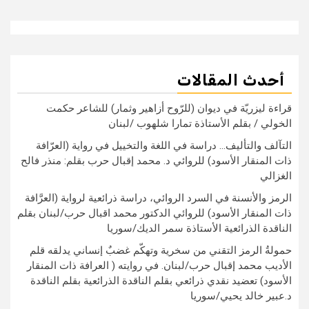
أحدث المقالات
قراءة ليزريّة في ديوان (للرّوح أزاهير وثمار) للشاعر حكمت
الخولي / بقلم الأستاذة تمارا شلهوب /لبنان
التآلف والتأليف… دراسة في اللغة والتخييل في رواية (العرّافة
ذات المنقار الأسود) للروائي د. محمد إقبال حرب بقلم: منذر فالح
الغزالي
الرمز والأنسنة في السرد الروائي، دراسة ذرائعية لرواية (العرَّافة
ذات المنقار الأسود) للروائي الدكتور محمد اقبال حرب/لبنان بقلم
الناقدة الذرائعية الأستاذة سمر الديك/سوريا
حمولةُ الرمز التقني من سخرية وتهكّم غضبٌ إنساني يدلقه قلم
الأديب محمد إقبال حرب/لبنان. في روايته ( العرافة ذات المنقار
الأسود) تعضيد نقدي ذرائعي بقلم الناقدة الذرائعية بقلم الناقدة
د.عبير خالد يحيي/سوريا