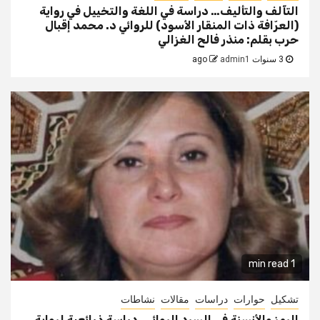
التآلف والتأليف… دراسة في اللغة والتخييل في رواية
(العرّافة ذات المنقار الأسود) للروائي د. محمد إقبال
حرب بقلم: منذر فالح الغزالي
3 سنوات ago
admin1
1 min read
تشكيل
حوارات
دراسات
مقالات
نشاطات
الرمز والأنسنة في السرد الروائي، دراسة ذرائعية لرواية