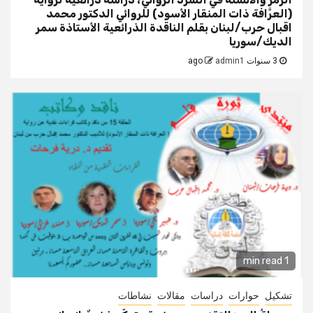
(العرَّافة ذات المنقار الأسود) للروائي الدكتور محمد
اقبال حرب/لبنان بقلم الناقدة الذرائعية الأستاذة سمر
الديك/سوريا
3 سنوات ago
admin1
1 min read
تشكيل
حوارات
دراسات
مقالات
نشاطات