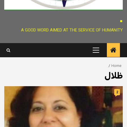
.
A GOOD WORD AIMED AT THE SERVICE OF HUMANITY
Primary
Menu
Home
ظلال
2