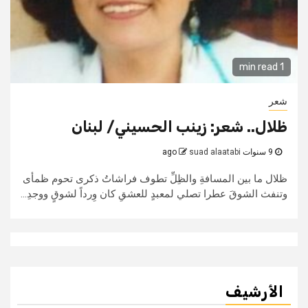
1 min read
شعر
ظلال.. شعر: زينب الحسيني/ لبنان
9 سنوات ago
suad alaatabi
ظلال ما بين المسافةِ والظِلِّ تطوف فراشاتُ ذكرى تحوم ظمأى
وتنفث الشوقَ عطرا تصلي لمعبدٍ للعشقِ كان وِرداً لشوقٍ ووجدِ...
الأرشيف