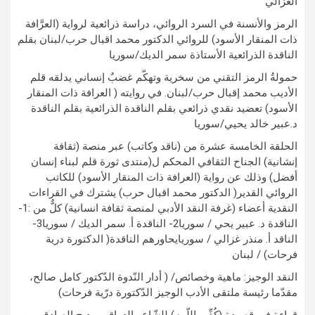
الغزالي
الرمز والأنسنة في السرد الروائي، دراسة ذرائعية لرواية (العرَّافة
ذات المنقار الأسود) للروائي الدكتور محمد اقبال حرب/لبنان بقلم
الناقدة الذرائعية الأستاذة سمر الديك/سوريا
حمولةُ الرمز التقني من سخرية وتهكّم غضبٌ إنساني يدلقه قلم
الأديب محمد إقبال حرب/لبنان. في روايته ( العرافة ذات المنقار
الأسود) تعضيد نقدي ذرائعي بقلم الناقدة الذرائعية بقلم الناقدة
د.عبير خالد يحيي/سوريا
الحلقة الخامسة عشرة من (ناقد وكاتب) عبر منصة (ثقافة
إنشانية) الجناح الثقافي المحكم ل(منتدى ثورة قلم لبناء إنسان
أفضل) وذلك عن رواية (العرافة ذات المنقار الأسود) للكاتب
الروائي القدير( الدكتور محمد اقبال حرب) يشترك في القراءات
النقدية أعضاء (غرفة النقد الأدبي لمنصة ثقافة انسانية) كلٌّ من :1-
الناقدة د. عبير يحي / سوريا2- الناقدة أ. سمر الديك / سوريا3-
الناقد أ. منذر غزالي / سوريايحاورهم الناقدة( الدكتورة درية
فرحات) / لبنان
النقد الوجيز: ماهية وخصائص/ ( أدار النّدوة الدّكتور كامل صالح،
مقدّما رئيسة ملتقى الأدب الوجيز الدّكتورة درّية فرحات)