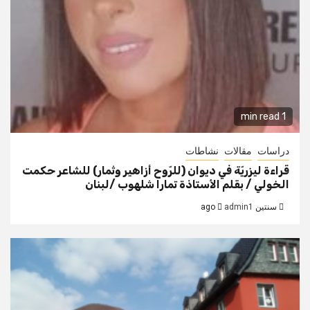
1 min read
دراسات
مقالات
نشاطات
قراءة ليزريّة في ديوان (للرّوح أزاهير وثمار) للشاعر حكمت
الخولي / بقلم الأستاذة تمارا شلهوب /لبنان
سنتين ago
admin1