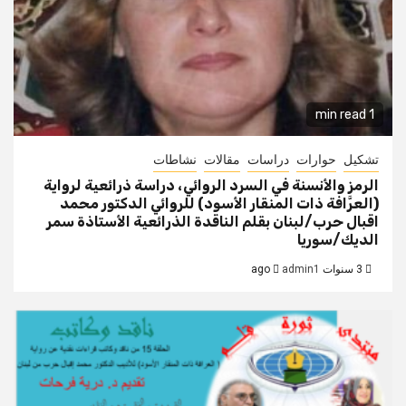
1 min read
تشكيل
حوارات
دراسات
مقالات
نشاطات
الرمز والأنسنة في السرد الروائي، دراسة ذرائعية لرواية
(العرَّافة ذات المنقار الأسود) للروائي الدكتور محمد
اقبال حرب/لبنان بقلم الناقدة الذرائعية الأستاذة سمر
الديك/سوريا
3 سنوات ago
admin1