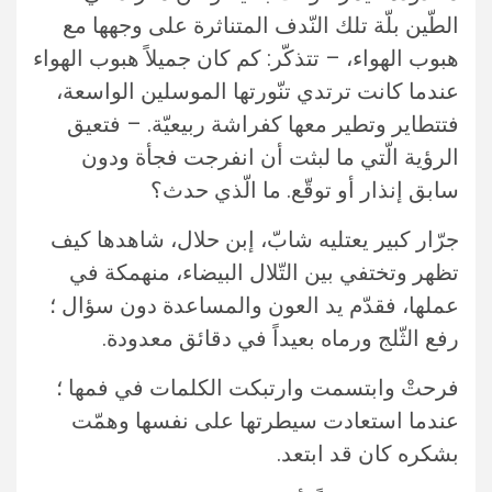
الطّين بلّة تلك النّدف المتناثرة على وجهها مع
هبوب الهواء، – تتذكّر: كم كان جميلاً هبوب الهواء
عندما كانت ترتدي تنّورتها الموسلين الواسعة،
فتتطاير وتطير معها كفراشة ربيعيّة. – فتعيق
الرؤية الّتي ما لبثت أن انفرجت فجأة ودون
سابق إنذار أو توقّع. ما الّذي حدث؟
جرّار كبير يعتليه شابّ، إبن حلال، شاهدها كيف
تظهر وتختفي بين التّلال البيضاء، منهمكة في
عملها، فقدّم يد العون والمساعدة دون سؤال ؛
رفع الثّلج ورماه بعيداً في دقائق معدودة.
فرحتْ وابتسمت وارتبكت الكلمات في فمها ؛
عندما استعادت سيطرتها على نفسها وهمّت
بشكره كان قد ابتعد.