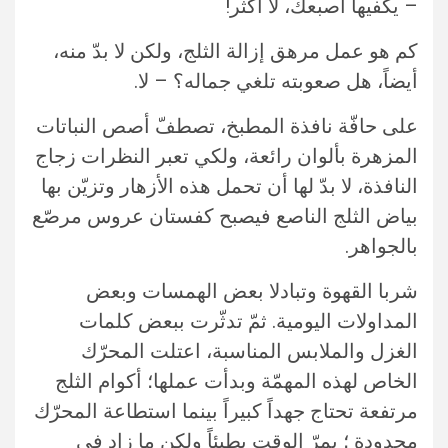
– يكفيها أصبعك، لا أكثر!
كم هو عمل مرهق إزالة الثلج، ولكن لا بدّ منه،
أيضاً، هل صعوبته تلغي جماله؟ – لا.
على حافّة نافذة المطبخ، تصطفّ أصص النباتات
المزهرة بألوان رائعة، ولكي تعبر النظرات زجاج
النافذة، لا بدّ لها أن تحمل هذه الأزهار وتزيّن بها
بياض الثلج الناصع فيصبح كفستان عروس مرصّع
بالجواهر.
شربا القهوة وتبادلا بعض الهمسات وبعض
المداولات اليومية. ثمّ تدثّرت ببعض كلمات
الغزل والملابس المناسبة، اعتلت المحرّك
الخاص لهذه المهمّة وبدأت عملها؛ أكوام الثلج
مرتفعة تحتاج جهداً كبيراً بينما استطاعة المحرّك
محدودة ؛ يمرّ الوقت بطيئاً ولكن ما زاد في