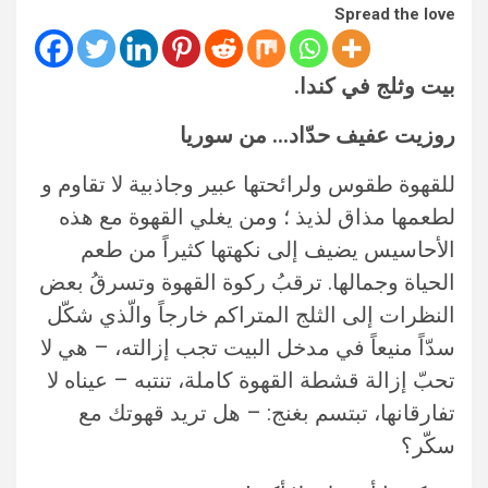
Spread the love
بيت وثلج في كندا.
روزيت عفيف حدّاد… من سوريا
للقهوة طقوس ولرائحتها عبير وجاذبية لا تقاوم و
لطعمها مذاق لذيذ ؛ ومن يغلي القهوة مع هذه
الأحاسيس يضيف إلى نكهتها كثيراً من طعم
الحياة وجمالها. ترقبُ ركوة القهوة وتسرقُ بعض
النظرات إلى الثلج المتراكم خارجاً والّذي شكّل
سدّاً منيعاً في مدخل البيت تجب إزالته، – هي لا
تحبّ إزالة قشطة القهوة كاملة، تنتبه – عيناه لا
تفارقانها، تبتسم بغنج: – هل تريد قهوتك مع
سكّر؟