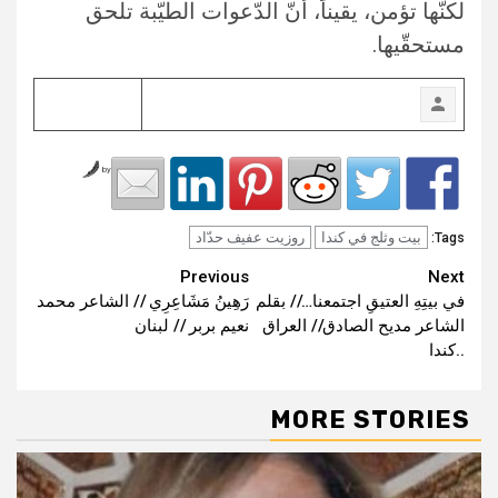
لكنّها تؤمن، يقيناً، أنّ الدّعوات الطيّبة تلحق
مستحقّيها.
by
بيت وثلج في كندا
روزيت عفيف حدّاد
Tags:
Continue
Previous
Next
في بيتِهِ العتيقِ اجتمعنا…// بقلم
رَهِينُ مَشَاعِرِي // الشاعر محمد
Reading
الشاعر مديح الصادق// العراق
نعيم بربر // لبنان
..كندا
MORE STORIES