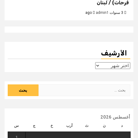
فرحات) / لبنان
3 سنوات ago
admin1
الأرشيف
الأرشيف
البحث
عن:
أغسطس 2026
د
ن
ث
أرب
خ
ج
س
1