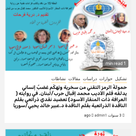
1 min read
تشكيل
حوارات
دراسات
مقالات
نشاطات
حمولةُ الرمز التقني من سخرية وتهكّم غضبٌ إنساني
يدلقه قلم الأديب محمد إقبال حرب/لبنان. في روايته (
العرافة ذات المنقار الأسود) تعضيد نقدي ذرائعي بقلم
الناقدة الذرائعية بقلم الناقدة د.عبير خالد يحيي/سوريا
3 سنوات ago
admin1