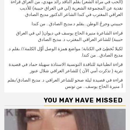
(الحب في مرآة الشعر) بقلم الناقد رائد مهدي، من العراق قراءة
نقدية عن المجموعة الشعرية (لي في العراق حبيبة) للأديب
العراقي المغترب في كندا الشاعر الدكتور مديح الصادق.
حبيبتي وجرحُ الوطن…بقلم د.مديح الصادق… من كندا
قراءة الشاعرة منيرة الحاج يوسف في ديوان( لي في العراق
حبيبة) للشاعر العراقي المغترب د. مديح الصادق
لكيلا نُخطِئ في الكتابة؛ مواضع همزة الوصل أوَّل الكلمة.// بقلم د.
مديح الصادق… من كندا.
قراءة انطباعية للناقدة التونسية الاستاذة سهيلة حماد في قصيدة
نثرية ( تذكرت أمي الآن ) للشاعر العراقي شلال عنوز
قراءة في قصيدة ليلة صحو للشاعر العراقي د. مديح الصادق/بقلم
أ. منيرة الحاج يوسف… من تونس
YOU MAY HAVE MISSED