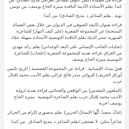
قراءة في قصيدة (كُفِّي اللّوم) للشّاعر العراقي مديح الصادق، من
كندا. بقلم الأستاذة الأديبة الناقدة منيرة الحاج يوسف، من تونس.
توبة… بقلم الشاعر د. مديح الصادق// من كندا
قراءة بعنوان (البعد الصوفي في الديوان من خلال بعض القصائد
المنتخبة) عن المجموعة الشعرية (على كتف النهار) للشاعرة
السورية سمر الديك بقلم الناقدة التونسية الأستاذة سهيلة حمّاد
(تجليات الجانب الإنساني على البعد الوجداني) بقلم: رائد مهدي…
من العراق. قراءة نقدية للمجموعة الشعرية (خلجات) للشاعرة
التونسية منيرة الحاج يوسف.
قصّ بمداد الإنسانية… قراءة عن المجموعة القصصية ( الريح تكنس
أوراق الخريف) للروائي منذر فالح غزالي بقلم الأديب محمد إقبال
حرب.
(الملعون المقدس) بين الواقعي والعجائبي قراءة نقدية لرواية
الأديب محمد إقبال حرب بقلم الشاعرة التونسية : منيرة الحاج
يوسف /جربة
(غدُكَ سعيدٌ، أيُّها الإنسانُ الحزين). بقلم منصوري إكرام من الجزائر
شاعراً مثليَ، لا تعشقي./بقلم الشاعر د. مديح الصادق… من كندا.