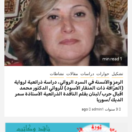
1 min read
تشكيل
حوارات
دراسات
مقالات
نشاطات
الرمز والأنسنة في السرد الروائي، دراسة ذرائعية لرواية
(العرَّافة ذات المنقار الأسود) للروائي الدكتور محمد
اقبال حرب/لبنان بقلم الناقدة الذرائعية الأستاذة سمر
الديك/سوريا
3 سنوات ago
admin1