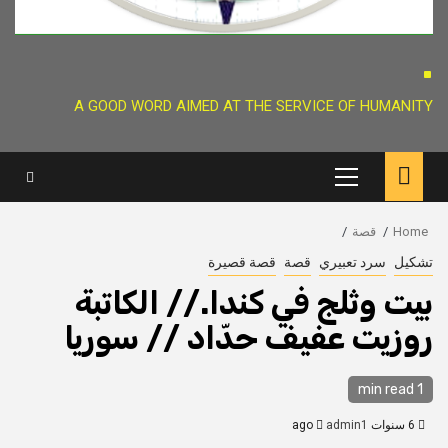
.
A GOOD WORD AIMED AT THE SERVICE OF HUMANITY
Primary
Menu
Home
قصة
تشكيل
سرد تعبيري
قصة
قصة قصيرة
بيت وثلج في كندا.// الكاتبة
روزيت عفيف حدّاد // سوريا
1 min read
6 سنوات ago
admin1