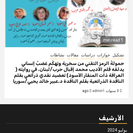
1 min read
تشكيل
حوارات
دراسات
مقالات
نشاطات
حمولةُ الرمز التقني من سخرية وتهكّم غضبٌ إنساني
يدلقه قلم الأديب محمد إقبال حرب/لبنان. في روايته (
العرافة ذات المنقار الأسود) تعضيد نقدي ذرائعي بقلم
الناقدة الذرائعية بقلم الناقدة د.عبير خالد يحيي/سوريا
3 سنوات ago
admin1
الأرشيف
يوليو 2024