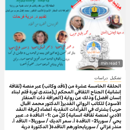
1 min read
تشكيل
دراسات
الحلقة الخامسة عشرة من (ناقد وكاتب) عبر منصة (ثقافة
إنشانية) الجناح الثقافي المحكم ل(منتدى ثورة قلم لبناء
إنسان أفضل) وذلك عن رواية (العرافة ذات المنقار
الأسود) للكاتب الروائي القدير( الدكتور محمد اقبال
حرب) يشترك في القراءات النقدية أعضاء (غرفة النقد
الأدبي لمنصة ثقافة انسانية) كلٌّ من :1- الناقدة د. عبير
يحي / سوريا2- الناقدة أ. سمر الديك / سوريا3- الناقد أ.
منذر غزالي / سوريايحاورهم الناقدة( الدكتورة درية