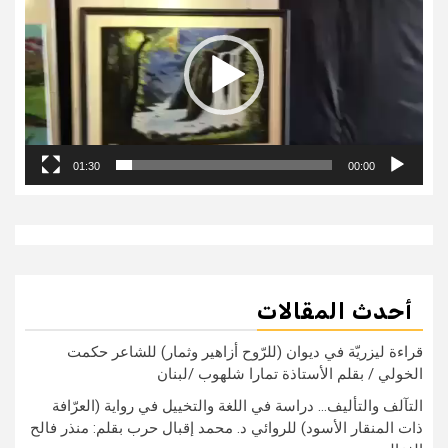
01:30
00:00
أحدث المقالات
قراءة ليزريّة في ديوان (للرّوح أزاهير وثمار) للشاعر حكمت
الخولي / بقلم الأستاذة تمارا شلهوب /لبنان
التآلف والتأليف… دراسة في اللغة والتخييل في رواية (العرّافة
ذات المنقار الأسود) للروائي د. محمد إقبال حرب بقلم: منذر فالح