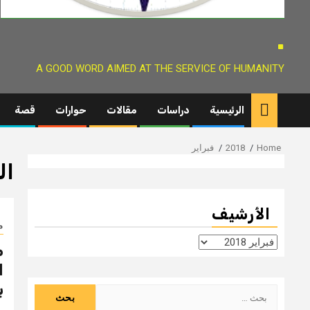
.
A GOOD WORD AIMED AT THE SERVICE OF HUMANITY
الرئيسية
دراسات
مقالات
حوارات
قصة
Home
2018
فبراير
ال
الأرشيف
م
الأرشيف
م
ا
ب
البحث
عن: