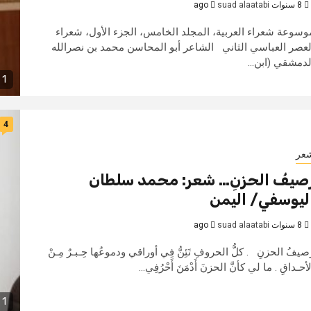
8 سنوات ago
suad alaatabi
وسوعة شعراء العربية، المجلد الخامس، الجزء الأول، شعراء
لعصر العباسي الثاني الشاعر أبو المحاسن محمد بن نصرالله
لدمشقي (ابن...
1 min read
4
عر
صيفُ الحزنِ… شعر: محمد سلطان
ليوسفي/ اليمن
8 سنوات ago
suad alaatabi
صيفُ الحزنِ . كلُّ الحروفِ تَئِنُّ فِي أوراقي ودموعُها حِـبـرٌ مِـنْ
أحـداقِ . ما لي كأنَّ الحزنَ أَدْمَنَ أَحْرُفِي...
1 min read