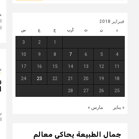
م
ا
فبراير 2018
ا
د
ن
ث
أرب
خ
ج
س
3
2
1
10
9
8
7
6
5
4
17
16
15
14
13
12
11
ش
24
23
22
21
20
19
18
ر
ا
28
27
26
25
« يناير
مارس »
ر
ال
جمال الطبيعة يحاكي معالم