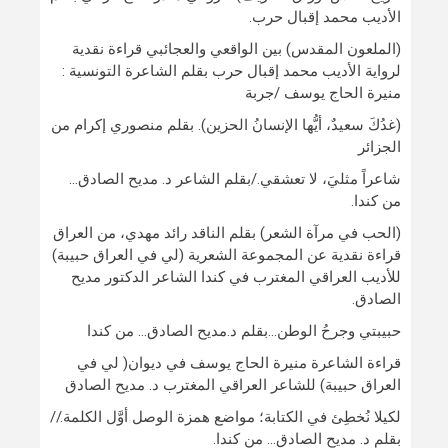
الأديب محمد إقبال حرب.
(الملعون المقدس) بين الواقعي والعجائبي قراءة نقدية
لرواية الأديب محمد إقبال حرب بقلم الشاعرة التونسية :
منيرة الحاج يوسف /جربة
(غدُكَ سعيدٌ، أيُّها الإنسانُ الحزين). بقلم منصوري إكرام من
الجزائر
شاعراً مثليَ، لا تعشقي./بقلم الشاعر د. مديح الصادق…
من كندا.
(الحب في مرآة الشعر) بقلم الناقد رائد مهدي، من العراق
قراءة نقدية عن المجموعة الشعرية (لي في العراق حبيبة)
للأديب العراقي المغترب في كندا الشاعر الدكتور مديح
الصادق.
حبيبتي وجرحُ الوطن…بقلم د.مديح الصادق… من كندا
قراءة الشاعرة منيرة الحاج يوسف في ديوان( لي في
العراق حبيبة) للشاعر العراقي المغترب د. مديح الصادق
لكيلا نُخطِئ في الكتابة؛ مواضع همزة الوصل أوَّل الكلمة.//
بقلم د. مديح الصادق… من كندا.