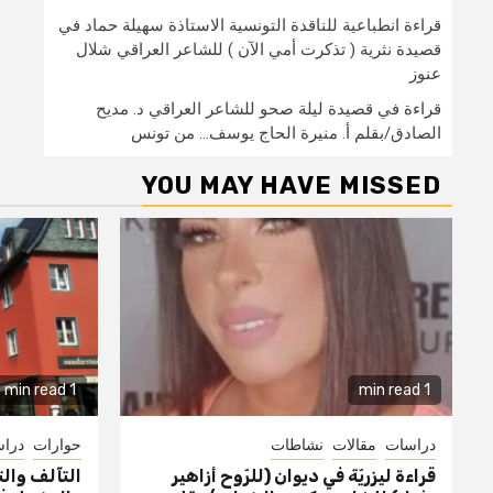
قراءة انطباعية للناقدة التونسية الاستاذة سهيلة حماد في
قصيدة نثرية ( تذكرت أمي الآن ) للشاعر العراقي شلال
عنوز
قراءة في قصيدة ليلة صحو للشاعر العراقي د. مديح
الصادق/بقلم أ. منيرة الحاج يوسف… من تونس
YOU MAY HAVE MISSED
1 min read
1 min read
دراسات
مقالات
نشاطات
حوارات
درا
قراءة ليزريّة في ديوان (للرّوح أزاهير
التآلف وال