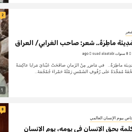
2
عر
َدِينَة ماطِرَةٌ.. شعر: صاحب الغرابي/ العراق
8 سنوات ago
suad alaatabi
َدِينَة ماطِرَةٌ... في مَاض ٍ مِنْ الزَمانِ صافَحَتْ عَيْنايَ مَرايا عاكِسَةً
حْفَةً مُمَجَّدَةً على رُفُوفِ الشَمْسِ رَمْلَةً حَمْراءَ جُمْجُمَةَ...
1 min read
8
اص بيوم الإنسان العالمي
لمة بحق الإنسان في يومه، يوم الإنسان