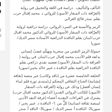
ا
التآلف والتأليف… دراسة في اللغة والتخييل في رواية
ف
(العرّافة ذات المنقار الأسود) للروائي د. محمد إقبال حرب
بقلم: منذر فالح الغزالي
الرمز والأنسنة في السرد الروائي، دراسة ذرائعية لرواية
ك
(العرَّافة ذات المنقار الأسود) للروائي الدكتور محمد اقبال
ا
حرب/لبنان بقلم الناقدة الذرائعية الأستاذة سمر الديك/
سوريا
حمولةُ الرمز التقني من سخرية وتهكّم غضبٌ إنساني
يدلقه قلم الأديب محمد إقبال حرب/لبنان. في روايته (
العرافة ذات المنقار الأسود) تعضيد نقدي ذرائعي بقلم
الناقدة الذرائعية بقلم الناقدة د.عبير خالد يحيي/سوريا
الحلقة الخامسة عشرة من (ناقد وكاتب) عبر منصة (ثقافة
إنشانية) الجناح الثقافي المحكم ل(منتدى ثورة قلم لبناء
إنسان أفضل) وذلك عن رواية (العرافة ذات المنقار
الأسود) للكاتب الروائي القدير( الدكتور محمد اقبال حرب)
يشترك في القراءات النقدية أعضاء (غرفة النقد الأدبي
لمنصة ثقافة انسانية) كلٌّ من :1- الناقدة د. عبير يحي /
سوريا2- الناقدة أ. سمر الديك / سوريا3- الناقد أ. منذر