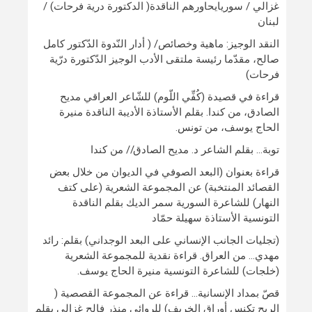
غزالي / سوريايحاورهم الناقدة( الدكتورة درية فرحات) /
لبنان
النقد الوجيز: ماهية وخصائص/ ( أدار النّدوة الدّكتور كامل
صالح، مقدّما رئيسة ملتقى الأدب الوجيز الدّكتورة درّية
فرحات)
قراءة في قصيدة (كُفِّي اللّوم) للشّاعر العراقي مديح
الصادق، من كندا. بقلم الأستاذة الأديبة الناقدة منيرة
الحاج يوسف، من تونس.
توبة… بقلم الشاعر د. مديح الصادق// من كندا
قراءة بعنوان (البعد الصوفي في الديوان من خلال بعض
القصائد المنتخبة) عن المجموعة الشعرية (على كتف
النهار) للشاعرة السورية سمر الديك بقلم الناقدة
التونسية الأستاذة سهيلة حمّاد
(تجليات الجانب الإنساني على البعد الوجداني) بقلم: رائد
مهدي… من العراق. قراءة نقدية للمجموعة الشعرية
(خلجات) للشاعرة التونسية منيرة الحاج يوسف.
قصّ بمداد الإنسانية… قراءة عن المجموعة القصصية (
الريح تكنس أوراق الخريف) للروائي منذر فالح غزالي بقلم