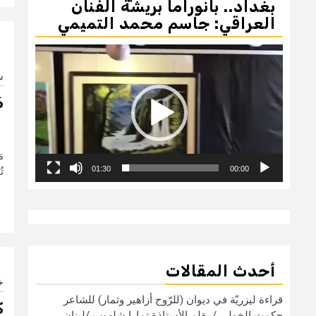
بغداد.. بانوراما بريشة الفنان
العراقي: جاسم محمد التميمي
مشغل
الفيديو
ش
م
م
01:30
00:00
تُ
أحدث المقالات
خ
قراءة ليزريّة في ديوان (للرّوح أزاهير وثمار) للشاعر
ك
حكمت الخولي / بقلم الأستاذة تمارا شلهوب /لبنان