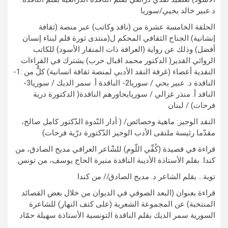
د.عبير خالد يحيي/سوريا
الحلقة الخامسة عشرة من (ناقد وكاتب) عبر منصة (ثقافة
إنشانية) الجناح الثقافي المحكم ل(منتدى ثورة قلم لبناء إنسان
أفضل) وذلك عن رواية (العرافة ذات المنقار الأسود) للكاتب
الروائي القدير( الدكتور محمد اقبال حرب) يشترك في القراءات
النقدية أعضاء (غرفة النقد الأدبي لمنصة ثقافة انسانية) كلٌّ من :1-
الناقدة د. عبير يحي / سوريا2- الناقدة أ. سمر الديك / سوريا3-
الناقد أ. منذر غزالي / سوريايحاورهم الناقدة( الدكتورة درية
فرحات) / لبنان
النقد الوجيز: ماهية وخصائص/ ( أدار النّدوة الدّكتور كامل صالح،
مقدّما رئيسة ملتقى الأدب الوجيز الدّكتورة درّية فرحات)
قراءة في قصيدة (كُفِّي اللّوم) للشّاعر العراقي مديح الصادق، من
كندا. بقلم الأستاذة الأديبة الناقدة منيرة الحاج يوسف، من تونس.
توبة… بقلم الشاعر د. مديح الصادق// من كندا
قراءة بعنوان (البعد الصوفي في الديوان من خلال بعض القصائد
المنتخبة) عن المجموعة الشعرية (على كتف النهار) للشاعرة
السورية سمر الديك بقلم الناقدة التونسية الأستاذة سهيلة حمّاد