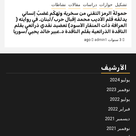
تشكيل
حوارات
دراسات
مقالات
نشاطات
حمولةُ الرمز التقني من سخرية وتهكّم غضبٌ إنساني
يدلقه قلم الأديب محمد إقبال حرب/لبنان. في روايته (
العرافة ذات المنقار الأسود) تعضيد نقدي ذرائعي بقلم
الناقدة الذرائعية بقلم الناقدة د.عبير خالد يحيي/سوريا
3 سنوات ago
admin1
الأرشيف
يوليو 2024
نوفمبر 2023
يوليو 2022
فبراير 2022
ديسمبر 2021
نوفمبر 2021