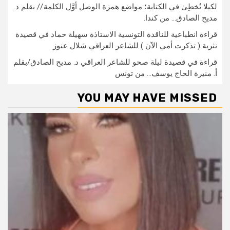
لكيلا نُخطِئ في الكتابة؛ مواضع همزة الوصل أوَّل الكلمة.// بقلم د.
مديح الصادق… من كندا.
قراءة انطباعية للناقدة التونسية الاستاذة سهيلة حماد في قصيدة
نثرية ( تذكرت أمي الآن ) للشاعر العراقي شلال عنوز
قراءة في قصيدة ليلة صحو للشاعر العراقي د. مديح الصادق/بقلم
أ. منيرة الحاج يوسف… من تونس
YOU MAY HAVE MISSED