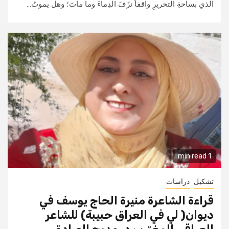
الذي بساحةِ التحريرِ واقفاً نزَفَ الدِماءَ وما ماتَ؛ وهل يموتُ...
1 min read
تشكيل
دراسات
قراءة الشاعرة منيرة الحاج يوسف في
ديوان( لي في العراق حبيبة) للشاعر