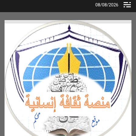
Ski
08/08/2026
t
conten