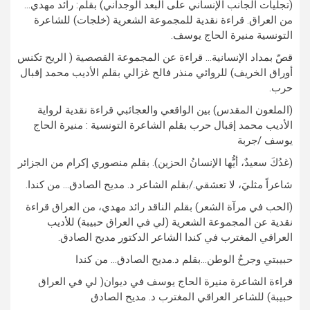
(تجليات الجانب الإنساني على البعد الوجداني) بقلم: رائد مهدي…
من العراق. قراءة نقدية للمجموعة الشعرية (خلجات) للشاعرة
التونسية منيرة الحاج يوسف.
قصّ بمداد الإنسانية… قراءة عن المجموعة القصصية ( الريح تكنس
أوراق الخريف) للروائي منذر فالح غزالي بقلم الأديب محمد إقبال
حرب.
(الملعون المقدس) بين الواقعي والعجائبي قراءة نقدية لرواية
الأديب محمد إقبال حرب بقلم الشاعرة التونسية : منيرة الحاج
يوسف /جربة
(غدُكَ سعيدٌ، أيُّها الإنسانُ الحزين). بقلم منصوري إكرام من الجزائر
شاعراً مثليَ، لا تعشقي./بقلم الشاعر د. مديح الصادق… من كندا.
(الحب في مرآة الشعر) بقلم الناقد رائد مهدي، من العراق قراءة
نقدية عن المجموعة الشعرية (لي في العراق حبيبة) للأديب
العراقي المغترب في كندا الشاعر الدكتور مديح الصادق.
حبيبتي وجرحُ الوطن…بقلم د.مديح الصادق… من كندا
قراءة الشاعرة منيرة الحاج يوسف في ديوان( لي في العراق
حبيبة) للشاعر العراقي المغترب د. مديح الصادق