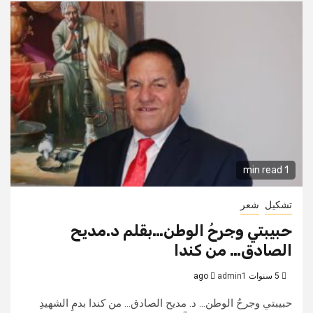
1 min read
تشكيل
شعر
حبيبتي وجرحُ الوطن…بقلم د.مديح
الصادق… من كندا
5 سنوات ago
admin1
حبيبتي وجرحُ الوطن... د. مديح الصادق... من كندا بدمِ الشهيدِ