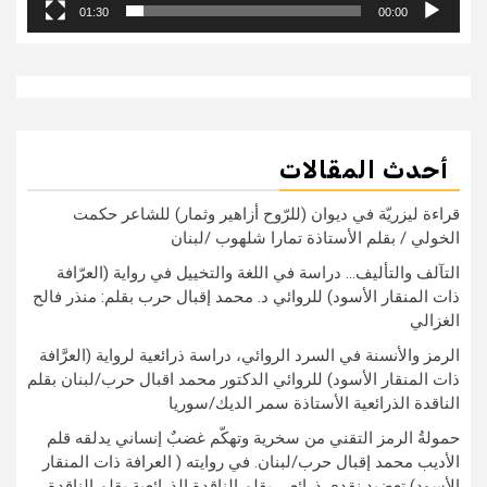
01:30
00:00
أحدث المقالات
قراءة ليزريّة في ديوان (للرّوح أزاهير وثمار) للشاعر حكمت
الخولي / بقلم الأستاذة تمارا شلهوب /لبنان
التآلف والتأليف… دراسة في اللغة والتخييل في رواية (العرّافة
ذات المنقار الأسود) للروائي د. محمد إقبال حرب بقلم: منذر فالح
الغزالي
الرمز والأنسنة في السرد الروائي، دراسة ذرائعية لرواية (العرَّافة
ذات المنقار الأسود) للروائي الدكتور محمد اقبال حرب/لبنان بقلم
الناقدة الذرائعية الأستاذة سمر الديك/سوريا
حمولةُ الرمز التقني من سخرية وتهكّم غضبٌ إنساني يدلقه قلم
الأديب محمد إقبال حرب/لبنان. في روايته ( العرافة ذات المنقار
الأسود) تعضيد نقدي ذرائعي بقلم الناقدة الذرائعية بقلم الناقدة