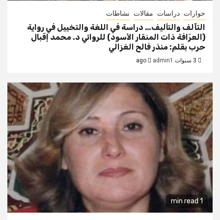
حوارات
دراسات
مقالات
نشاطات
التآلف والتأليف… دراسة في اللغة والتخييل في رواية
(العرّافة ذات المنقار الأسود) للروائي د. محمد إقبال
حرب بقلم: منذر فالح الغزالي
3 سنوات ago
admin1
1 min read