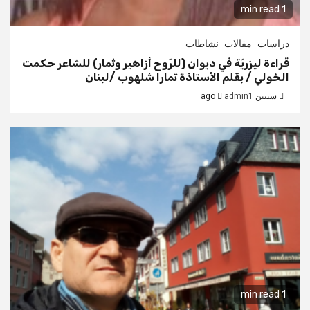
1 min read
دراسات
مقالات
نشاطات
قراءة ليزريّة في ديوان (للرّوح أزاهير وثمار) للشاعر حكمت
الخولي / بقلم الأستاذة تمارا شلهوب /لبنان
سنتين ago
admin1
1 min read