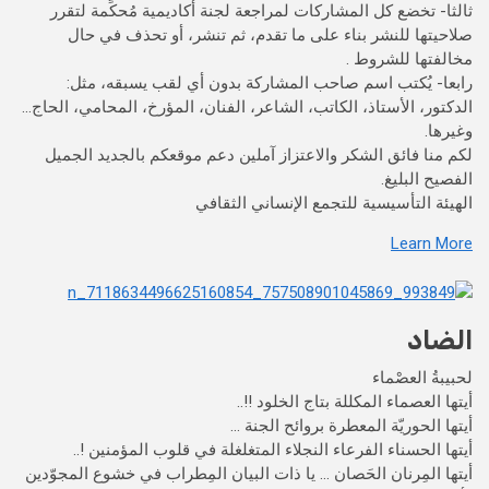
ثالثا- تخضع كل المشاركات لمراجعة لجنة أكاديمية مُحكِّمة لتقرر
صلاحيتها للنشر بناء على ما تقدم، ثم تنشر، أو تحذف في حال
مخالفتها للشروط .
رابعا- يُكتب اسم صاحب المشاركة بدون أي لقب يسبقه، مثل:
الدكتور، الأستاذ، الكاتب، الشاعر، الفنان، المؤرخ، المحامي، الحاج…
وغيرها.
لكم منا فائق الشكر والاعتزاز آملين دعم موقعكم بالجديد الجميل
الفصيح البليغ.
الهيئة التأسيسية للتجمع الإنساني الثقافي
Learn More
الضاد
لحبيبةُ العصْماء
أيتها العصماء المكللة بتاج الخلود !!..
أيتها الحوريّة المعطرة بروائح الجنة …
أيتها الحسناء الفرعاء النجلاء المتغلغلة في قلوب المؤمنين !..
أيتها المِرنان الحَصان … يا ذات البيان المِطراب في خشوع المجوّدين