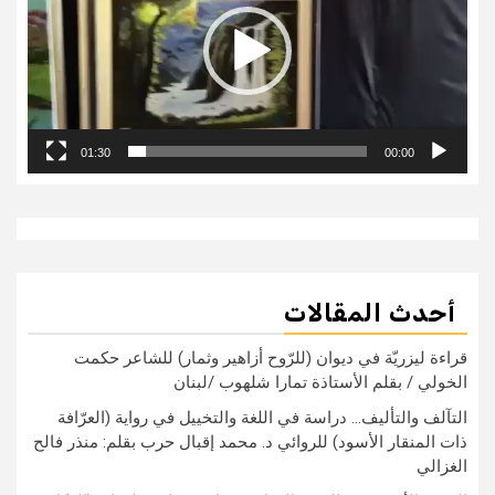
01:30
00:00
أحدث المقالات
قراءة ليزريّة في ديوان (للرّوح أزاهير وثمار) للشاعر حكمت
الخولي / بقلم الأستاذة تمارا شلهوب /لبنان
التآلف والتأليف… دراسة في اللغة والتخييل في رواية (العرّافة
ذات المنقار الأسود) للروائي د. محمد إقبال حرب بقلم: منذر فالح
الغزالي