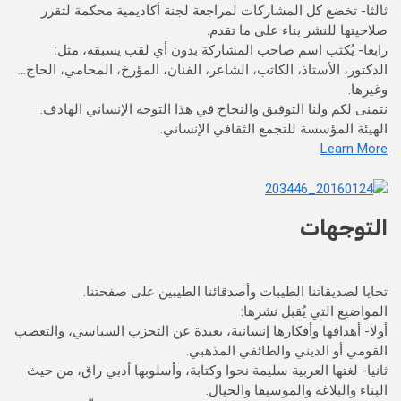
ثالثا- تخضع كل المشاركات لمراجعة لجنة أكاديمية محكمة لتقرر
صلاحيتها للنشر بناء على ما تقدم.
رابعا- يُكتب اسم صاحب المشاركة بدون أي لقب يسبقه، مثل:
الدكتور، الأستاذ، الكاتب، الشاعر، الفنان، المؤرخ، المحامي، الحاج…
وغيرها.
نتمنى لكم ولنا التوفيق والنجاح في هذا التوجه الإنساني الهادف.
الهيئة المؤسسة للتجمع الثقافي الإنساني.
Learn More
التوجهات
تحايا لصديقاتنا الطيبات وأصدقائنا الطيبين على صفحتنا.
المواضيع التي يُقبل نشرها:
أولا- أهدافها وأفكارها إنسانية، بعيدة عن التحزب السياسي، والتعصب
القومي أو الديني والطائفي المذهبي.
ثانيا- لغتها العربية سليمة نحوا وكتابة، وأسلوبها أدبي راق، من حيث
البناء والبلاغة والموسيقا والخيال.