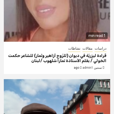
1 min read
دراسات
مقالات
نشاطات
قراءة ليزريّة في ديوان (للرّوح أزاهير وثمار) للشاعر حكمت
الخولي / بقلم الأستاذة تمارا شلهوب /لبنان
سنتين ago
admin1