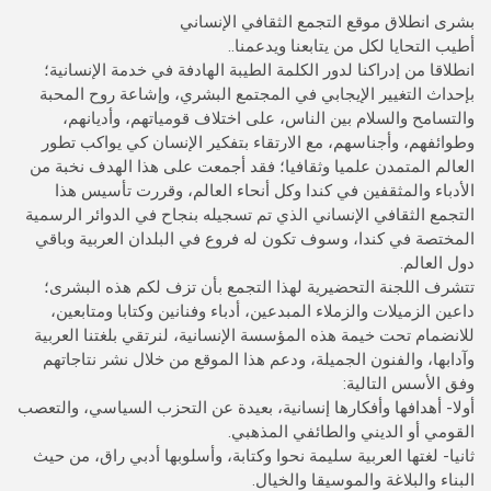
بشرى انطلاق موقع التجمع الثقافي الإنساني
أطيب التحايا لكل من يتابعنا ويدعمنا..
انطلاقا من إدراكنا لدور الكلمة الطيبة الهادفة في خدمة الإنسانية؛
بإحداث التغيير الإيجابي في المجتمع البشري، وإشاعة روح المحبة
والتسامح والسلام بين الناس، على اختلاف قومياتهم، وأديانهم،
وطوائفهم، وأجناسهم، مع الارتقاء بتفكير الإنسان كي يواكب تطور
العالم المتمدن علميا وثقافيا؛ فقد أجمعت على هذا الهدف نخبة من
الأدباء والمثقفين في كندا وكل أنحاء العالم، وقررت تأسيس هذا
التجمع الثقافي الإنساني الذي تم تسجيله بنجاح في الدوائر الرسمية
المختصة في كندا، وسوف تكون له فروع في البلدان العربية وباقي
دول العالم.
تتشرف اللجنة التحضيرية لهذا التجمع بأن تزف لكم هذه البشرى؛
داعين الزميلات والزملاء المبدعين، أدباء وفنانين وكتابا ومتابعين،
للانضمام تحت خيمة هذه المؤسسة الإنسانية، لنرتقي بلغتنا العربية
وآدابها، والفنون الجميلة، ودعم هذا الموقع من خلال نشر نتاجاتهم
وفق الأسس التالية:
أولا- أهدافها وأفكارها إنسانية، بعيدة عن التحزب السياسي، والتعصب
القومي أو الديني والطائفي المذهبي.
ثانيا- لغتها العربية سليمة نحوا وكتابة، وأسلوبها أدبي راق، من حيث
البناء والبلاغة والموسيقا والخيال.