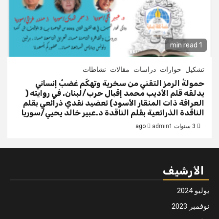
1 min read
تشكيل
حوارات
دراسات
مقالات
نشاطات
حمولةُ الرمز التقني من سخرية وتهكّم غضبٌ إنساني
يدلقه قلم الأديب محمد إقبال حرب/لبنان. في روايته (
العرافة ذات المنقار الأسود) تعضيد نقدي ذرائعي بقلم
الناقدة الذرائعية بقلم الناقدة د.عبير خالد يحيي/سوريا
3 سنوات ago
admin1
الأرشيف
يوليو 2024
نوفمبر 2023