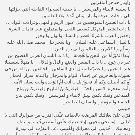
وأوتار حناجر المُقرئين ..
يا سليلة الأنبياء والمرسلين … يا خدينة الصحراء القاحلة التي حوّلتها
الى واحات معرفة وأنهار إيمان أنْدتْ بلاد العالمين .
يا ذات العينين المتوهجتين في عيون الريم والمهى وغزالات البوادي .
يا ذات الشعر المتهدّل كسعف النخيل والمتماوج على قامات الشرق
وخصور الغرب ناشرةً العطر والمسك والهال والبخور .
يا لسان اسماعيل عليه السلام … ويا سحر بيان محمد صلى الله عليه
وسلّم ويا كلام رب العالمين الى يوم الدين .
أيتها المُبَرّأة من اللحن والعُجمة … يا ذات اللسان العربي الفصيح من
غير ذي عِوج … يا ذات الميس والغنج والدلّ والدلال … يا منهلاً سلسبيلا
عند المحبين ويا عصيّة المنال لدى الساهين والخائفين من الغوص في
بحورك والعاجزين عن إجتناء اللؤلؤ والمرجان واكتناه أسرار الجمال…
آهٍ كم أحببتُكِ وكم أنا فخورٌ بكِ … أنتِ أمُّ الوَحدة وأنت لسان الأمة
وأنت معجزة الإنس والجنّ … فيكِ يكمنُ التاريخ وفيك يكمن نِتاج
المبدعين وفيك تكمن سِيَرُ الأنبياء والمرسلين .. وفيكِ يكمن نتاج
الخلفاء والمؤمنين والسلف الصالحين …
حبيبتي …
مُرّي عليّ بغلالتك المرصّعة بالعفاف علّني أقترب من سرائرك التي لا
تُدانى … إمسحي وجهي بإباء عينيك علّني أستضيءُ بسمو بيانِك
ومعانيك … خُذيني الى محرابكِ ولقّنيني دعاء التقرُّب الى سِدرة