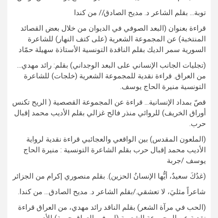
توبة… بقلم الشاعر د. مديح الصادق// من كندا
قراءة بعنوان (البعد الصوفي في الديوان من خلال بعض القصائد
المنتخبة) عن المجموعة الشعرية (على كتف النهار) للشاعرة
السورية سمر الديك بقلم الناقدة التونسية الأستاذة سهيلة حمّاد
(تجليات الجانب الإنساني على البعد الوجداني) بقلم: رائد مهدي…
من العراق. قراءة نقدية للمجموعة الشعرية (خلجات) للشاعرة
التونسية منيرة الحاج يوسف.
قصّ بمداد الإنسانية… قراءة عن المجموعة القصصية ( الريح تكنس
أوراق الخريف) للروائي منذر فالح غزالي بقلم الأديب محمد إقبال
حرب.
(الملعون المقدس) بين الواقعي والعجائبي قراءة نقدية لرواية
الأديب محمد إقبال حرب بقلم الشاعرة التونسية : منيرة الحاج
يوسف /جربة
(غدُكَ سعيدٌ، أيُّها الإنسانُ الحزين). بقلم منصوري إكرام من الجزائر
شاعراً مثليَ، لا تعشقي./بقلم الشاعر د. مديح الصادق… من كندا.
(الحب في مرآة الشعر) بقلم الناقد رائد مهدي، من العراق قراءة
نقدية عن المجموعة الشعرية (لي في العراق حبيبة) للأديب