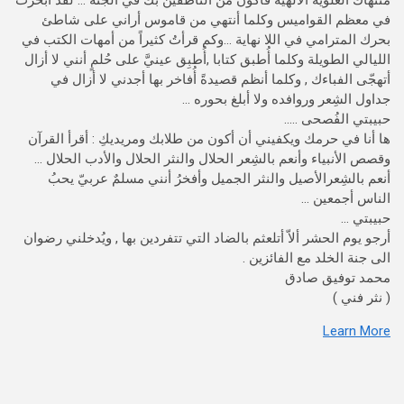
منتهاك العلوية الالهية فأكون من الناطقين بك في الجَنّة … لقد أبحرتُ
في معظم القواميس وكلما أنتهي من قاموس أراني على شاطئ
بحرك المترامي في اللا نهاية …وكم قرأتُ كثيراً من أمهات الكتب في
الليالي الطويلة وكلما أُطبق كتابا ,أُطبِق عينيَّ على حُلمٍ أنني لا أزال
أتهجّى الفباءك , وكلما أنظم قصيدةً أُفاخر بها أجدني لا أزال في
جداول الشِعر وروافده ولا أبلغ بحوره …
حبيبتي الفُصحى …..
ها أنا في حرمك ويكفيني أن أكون من طلابك ومريديكِ : أقرأ القرآن
وقصص الأنبياء وأنعم بالشِعر الحلال والنثر الحلال والأدب الحلال …
أنعم بالشِعرالأصيل والنثر الجميل وأفخرُ أنني مسلمٌ عربيّ يحبُ
الناس أجمعين …
حبيبتي …
أرجو يوم الحشر ألاّ أتلعثم بالضاد التي تتفردين بها , ويُدخلني رضوان
الى جنة الخلد مع الفائزين .
محمد توفيق صادق
( نثر فني )
Learn More