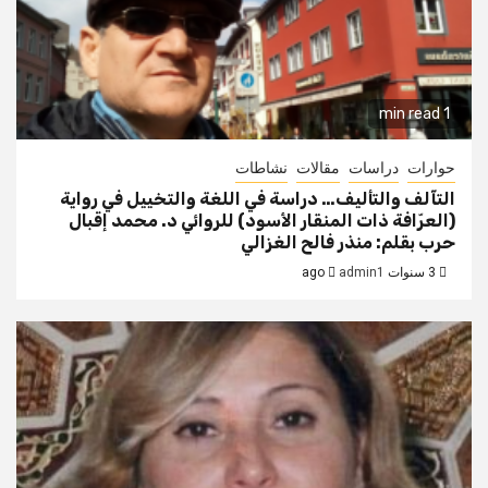
1 min read
حوارات
دراسات
مقالات
نشاطات
التآلف والتأليف… دراسة في اللغة والتخييل في رواية
(العرّافة ذات المنقار الأسود) للروائي د. محمد إقبال
حرب بقلم: منذر فالح الغزالي
3 سنوات ago
admin1