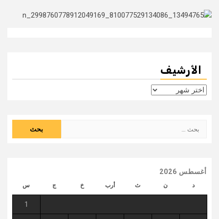
الأرشيف
الأرشيف
البحث
عن:
أغسطس 2026
د
ن
ث
أرب
خ
ج
س
1