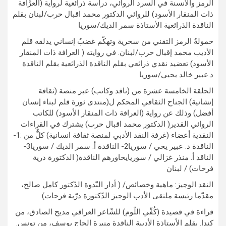
الرمز والأنسنة في السرد الروائي، دراسة ذرائعية لرواية (العرَّافة
ذات المنقار الأسود) للروائي الدكتور محمد اقبال حرب/لبنان بقلم
الناقدة الذرائعية الأستاذة سمر الديك/سوريا
حمولةُ الرمز التقني من سخرية وتهكّم غضبٌ إنساني يدلقه قلم
الأديب محمد إقبال حرب/لبنان. في روايته ( العرافة ذات المنقار
الأسود) تعضيد نقدي ذرائعي بقلم الناقدة الذرائعية بقلم الناقدة
د.عبير خالد يحيي/سوريا
الحلقة الخامسة عشرة من (ناقد وكاتب) عبر منصة (ثقافة
إنشانية) الجناح الثقافي المحكم ل(منتدى ثورة قلم لبناء إنسان
أفضل) وذلك عن رواية (العرافة ذات المنقار الأسود) للكاتب
الروائي القدير( الدكتور محمد اقبال حرب) يشترك في القراءات
النقدية أعضاء (غرفة النقد الأدبي لمنصة ثقافة انسانية) كلٌّ من :1-
الناقدة د. عبير يحي / سوريا2- الناقدة أ. سمر الديك / سوريا3-
الناقد أ. منذر غزالي / سوريايحاورهم الناقدة( الدكتورة درية
فرحات) / لبنان
النقد الوجيز: ماهية وخصائص/ ( أدار النّدوة الدّكتور كامل صالح،
مقدّما رئيسة ملتقى الأدب الوجيز الدّكتورة درّية فرحات)
قراءة في قصيدة (كُفِّي اللّوم) للشّاعر العراقي مديح الصادق، من
كندا. بقلم الأستاذة الأديبة الناقدة منيرة الحاج يوسف، من تونس.