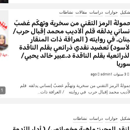
شكيل
حوارات
دراسات
مقالات
نشاطات
مولةُ الرمز التقني من سخرية وتهكّم غضبٌ
نساني يدلقه قلم الأديب محمد إقبال حرب/
بنان. في روايته ( العرافة ذات المنقار
لأسود) تعضيد نقدي ذرائعي بقلم الناقدة
لذرائعية بقلم الناقدة د.عبير خالد يحيي/
وريا
3 سنوات ago
admin1
مولةُ الرمز التقني من سخرية وتهكّم غضبٌ إنساني يدلقه قلم
1 min read
لأديب محمد إقبال حرب في روايته / العرافة ذات...
شكيل
حوارات
دراسات
نشاطات
لنقد الوجيز: ماهية وخصائص/ ( أدار النّدوة