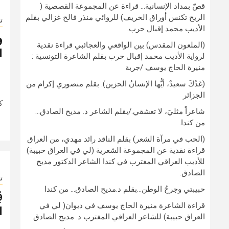
قصّ بمداد الإنسانية… قراءة عن المجموعة القصصية (
الريح تكنس أوراق الخريف) للروائي منذر فالح غزالي بقلم
ت
الأديب محمد إقبال حرب.
و
(الملعون المقدس) بين الواقعي والعجائبي قراءة نقدية
ا
لرواية الأديب محمد إقبال حرب بقلم الشاعرة التونسية :
منيرة الحاج يوسف /جربة
(غدُكَ سعيدٌ، أيُّها الإنسانُ الحزين). بقلم منصوري إكرام من
و
الجزائر
ك
شاعراً مثليَ، لا تعشقي./بقلم الشاعر د. مديح الصادق…
من كندا.
(الحب في مرآة الشعر) بقلم الناقد رائد مهدي، من العراق
قراءة نقدية عن المجموعة الشعرية (لي في العراق حبيبة)
للأديب العراقي المغترب في كندا الشاعر الدكتور مديح
الصادق.
ت
حبيبتي وجرحُ الوطن…بقلم د.مديح الصادق… من كندا
ق
قراءة الشاعرة منيرة الحاج يوسف في ديوان( لي في
ا
العراق حبيبة) للشاعر العراقي المغترب د. مديح الصادق