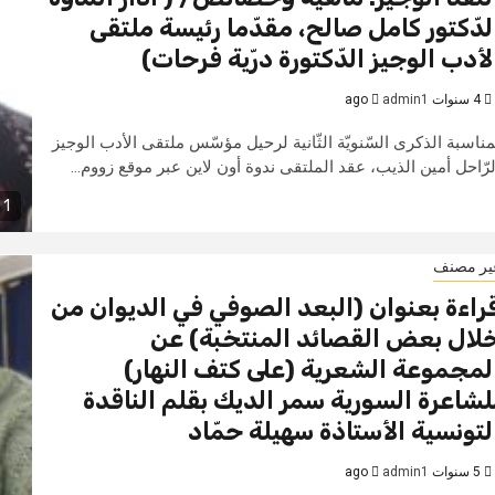
لدّكتور كامل صالح، مقدّما رئيسة ملتقى
لأدب الوجيز الدّكتورة درّية فرحات)
4 سنوات ago
admin1
مناسبة الذكرى السّنويّة الثّانية لرحيل مؤسّس ملتقى الأدب الوجيز
لرّاحل أمين الذيب، عقد الملتقى ندوة أون لاين عبر موقع زووم...
1 min read
ير مصنف
راءة بعنوان (البعد الصوفي في الديوان من
لال بعض القصائد المنتخبة) عن
لمجموعة الشعرية (على كتف النهار)
لشاعرة السورية سمر الديك بقلم الناقدة
لتونسية الأستاذة سهيلة حمّاد
5 سنوات ago
admin1