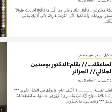
6 سنوات ago
admin1
صَّةُ مَجْنُونَينِ... قالُوْا...عَنْكِ وعَنّي وما أكْثرَ مَا قالُوْا! أحَادِيثَ طِوالاً
سَجُوا ورِوايَات وأشَاعُوا... أنَّكِ مُغْرَمَةٌ غارِقَةٌ حتَّى أُذُنَيكِ بِحُبِّي...
لْبُكِ...
1 min read
شكيل
شعر
غير مصنف
لصاعِقَة….// بقلم:الدكتور بوميدين
لجلالي// الجزائر
7 سنوات ago
admin1
الصَّــاعِقــَــة .....................1. ألـْـف عَامٍ، وَالوَهْمُ فِي الصَّدْرِ يَجْرِي ***
وَأنـَــا بِالأمْــــوَاجِ أرْكـــَبُ بَحْــــرِي2. زَوْرَقِي حَــــوْلـــه اصْطِخـَـابٌ
ريـرٌ *** وَسَمَائِـي، بـِالحُــزْنِ،...
1 min read