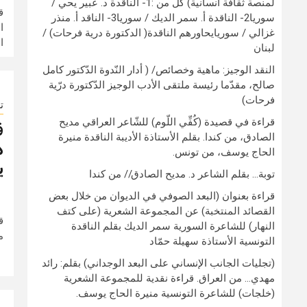
لمنصة ثقافة انسانية) كلٌّ من :1- الناقدة د. عبير يحي /
ق
سوريا2- الناقدة أ. سمر الديك / سوريا3- الناقد أ. منذر
ا
غزالي / سوريايحاورهم الناقدة( الدكتورة درية فرحات) /
ا
لبنان
النقد الوجيز: ماهية وخصائص/ ( أدار النّدوة الدّكتور كامل
صالح، مقدّما رئيسة ملتقى الأدب الوجيز الدّكتورة درّية
فرحات)
ت
قراءة في قصيدة (كُفِّي اللّوم) للشّاعر العراقي مديح
ق
الصادق، من كندا. بقلم الأستاذة الأديبة الناقدة منيرة
د
الحاج يوسف، من تونس.
ي
توبة… بقلم الشاعر د. مديح الصادق// من كندا
قراءة بعنوان (البعد الصوفي في الديوان من خلال بعض
القصائد المنتخبة) عن المجموعة الشعرية (على كتف
ق
النهار) للشاعرة السورية سمر الديك بقلم الناقدة
م
التونسية الأستاذة سهيلة حمّاد
(تجليات الجانب الإنساني على البعد الوجداني) بقلم: رائد
مهدي… من العراق. قراءة نقدية للمجموعة الشعرية
(خلجات) للشاعرة التونسية منيرة الحاج يوسف.