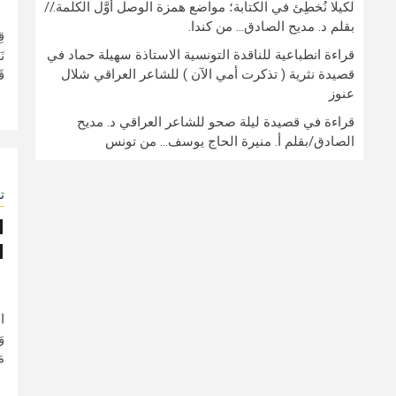
لكيلا نُخطِئ في الكتابة؛ مواضع همزة الوصل أوَّل الكلمة.//
بقلم د. مديح الصادق… من كندا.
قِ
قراءة انطباعية للناقدة التونسية الاستاذة سهيلة حماد في
نَ
قصيدة نثرية ( تذكرت أمي الآن ) للشاعر العراقي شلال
قَ
عنوز
قراءة في قصيدة ليلة صحو للشاعر العراقي د. مديح
الصادق/بقلم أ. منيرة الحاج يوسف… من تونس
ت
ا
ا
مَ