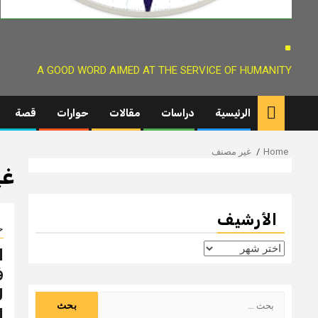
.
A GOOD WORD AIMED AT THE SERVICE OF HUMANITY
الرئيسية
دراسات
مقالات
حوارات
قصة
Home
غير مصنف
غي
الأرشيف
ح
الأرشيف
ا
ف
ل
البحث
ا
عن: