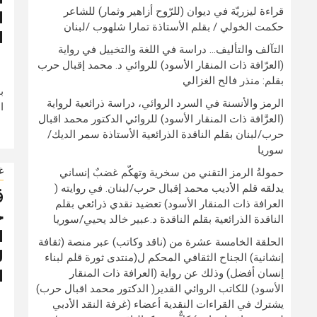
قراءة ليزريّة في ديوان (للرّوح أزاهير وثمار) للشاعر
ا
حكمت الخولي / بقلم الأستاذة تمارا شلهوب /لبنان
ا
التآلف والتأليف… دراسة في اللغة والتخييل في رواية
(العرّافة ذات المنقار الأسود) للروائي د. محمد إقبال حرب
بقلم: منذر فالح الغزالي
ب
الرمز والأنسنة في السرد الروائي، دراسة ذرائعية لرواية
ا
(العرَّافة ذات المنقار الأسود) للروائي الدكتور محمد اقبال
حرب/لبنان بقلم الناقدة الذرائعية الأستاذة سمر الديك/
سوريا
غ
حمولةُ الرمز التقني من سخرية وتهكّم غضبٌ إنساني
يدلقه قلم الأديب محمد إقبال حرب/لبنان. في روايته (
ق
العرافة ذات المنقار الأسود) تعضيد نقدي ذرائعي بقلم
خ
الناقدة الذرائعية بقلم الناقدة د.عبير خالد يحيي/سوريا
ا
الحلقة الخامسة عشرة من (ناقد وكاتب) عبر منصة (ثقافة
ل
إنشانية) الجناح الثقافي المحكم ل(منتدى ثورة قلم لبناء
إنسان أفضل) وذلك عن رواية (العرافة ذات المنقار
ا
الأسود) للكاتب الروائي القدير( الدكتور محمد اقبال حرب)
يشترك في القراءات النقدية أعضاء (غرفة النقد الأدبي