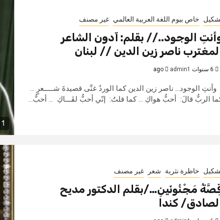
شكيل
خاص بيوم اللغة العربية العالمي
غير مصنف
أنتِ الوجود..// بقلم: آدون الشاعر
لمغترب ناصر زين الدين // لبنان
6 سنوات ago
admin1
أنتِ الوجود... ناصر زين الدين كما الوردُ غنَّى قصيدةَ شـــــعرٍ ...
ما الربُّ قالَ: أحبُّ هواكِ ... كما قلتُ: إنّي أحبُّ لقَـــاكِ ... أحبُّ...
1 min read
شكيل
خاظرة نثرية
شعر
غير مصنف
ِصَّةُ مَجْنُونَينِ…/بقلم الدكتور مديح
لصادق/ كندا