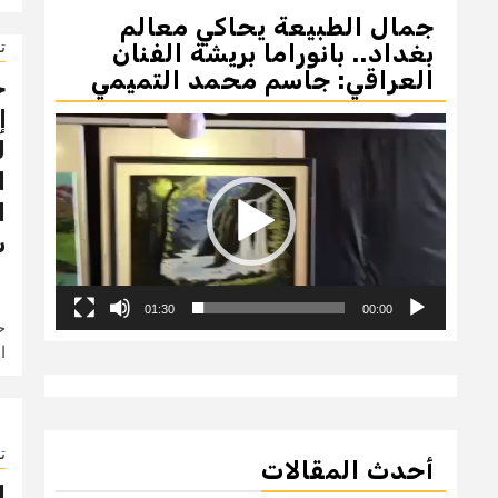
جمال الطبيعة يحاكي معالم
ت
بغداد.. بانوراما بريشة الفنان
العراقي: جاسم محمد التميمي
ح
إ
مشغل
ل
الفيديو
ا
ا
س
01:30
00:00
ح
ا
ت
أحدث المقالات
ا