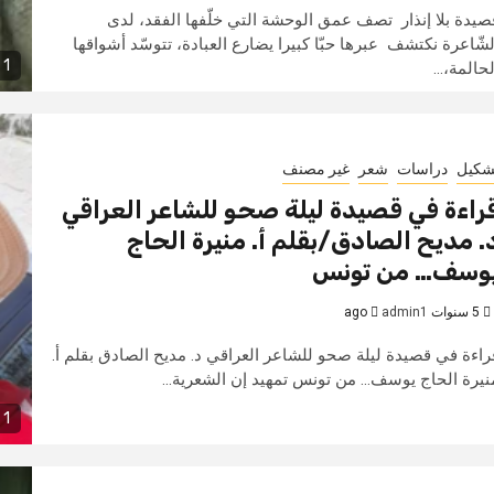
صيدة بلا إنذار تصف عمق الوحشة التي خلّفها الفقد، لدى
لشّاعرة نكتشف عبرها حبّا كبيرا يضارع العبادة، تتوسّد أشواقها
1 min read
لحالمة،...
شكيل
دراسات
شعر
غير مصنف
راءة في قصيدة ليلة صحو للشاعر العراقي
. مديح الصادق/بقلم أ. منيرة الحاج
وسف… من تونس
5 سنوات ago
admin1
راءة في قصيدة ليلة صحو للشاعر العراقي د. مديح الصادق بقلم أ.
نيرة الحاج يوسف... من تونس تمهيد إن الشعرية...
1 min read