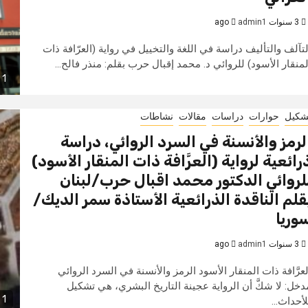
3 سنوات ago
admin1
لتآلف والتأليف دراسة في اللغة والتخييل في رواية (العرّافة ذات
لمنقار الأسود) للروائي د. محمد إقبال حرب بقلم: منذر فالح...
1 min read
شكيل
حوارات
دراسات
مقالات
نشاطات
لرمز والأنسنة في السرد الروائي، دراسة
رائعية لرواية (العرَّافة ذات المنقار الأسود)
لروائي الدكتور محمد اقبال حرب/لبنان
قلم الناقدة الذرائعية الأستاذة سمر الديك/
وريا
3 سنوات ago
admin1
لعرَّافة ذات المنقار الأسود الرمز والأنسنة في السرد الروائي
دخل: لا شكَّ أن الرواية عجينة التاريخ البشري، هي تشكيل
1 min read
لأحداث...