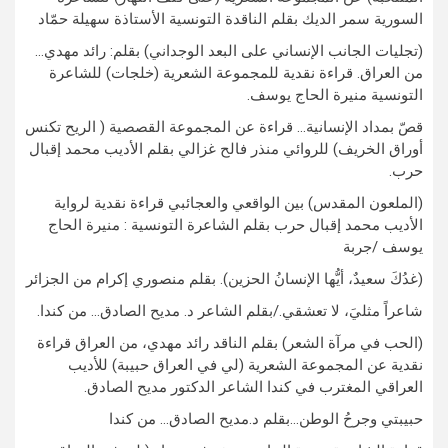
السورية سمر الديك بقلم الناقدة التونسية الأستاذة سهيلة حمّاد
(تجليات الجانب الإنساني على البعد الوجداني) بقلم: رائد مهدي…
من العراق. قراءة نقدية للمجموعة الشعرية (خلجات) للشاعرة
التونسية منيرة الحاج يوسف.
قصّ بمداد الإنسانية… قراءة عن المجموعة القصصية ( الريح تكنس
أوراق الخريف) للروائي منذر فالح غزالي بقلم الأديب محمد إقبال
حرب.
(الملعون المقدس) بين الواقعي والعجائبي قراءة نقدية لرواية
الأديب محمد إقبال حرب بقلم الشاعرة التونسية : منيرة الحاج
يوسف /جربة
(غدُكَ سعيدٌ، أيُّها الإنسانُ الحزين). بقلم منصوري إكرام من الجزائر
شاعراً مثليَ، لا تعشقي./بقلم الشاعر د. مديح الصادق… من كندا.
(الحب في مرآة الشعر) بقلم الناقد رائد مهدي، من العراق قراءة
نقدية عن المجموعة الشعرية (لي في العراق حبيبة) للأديب
العراقي المغترب في كندا الشاعر الدكتور مديح الصادق.
حبيبتي وجرحُ الوطن…بقلم د.مديح الصادق… من كندا