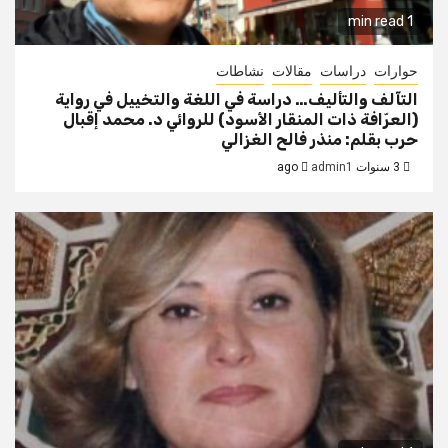
1 min read
حوارات
دراسات
مقالات
نشاطات
التآلف والتأليف… دراسة في اللغة والتخييل في رواية
(العرّافة ذات المنقار الأسود) للروائي د. محمد إقبال
حرب بقلم: منذر فالح الغزالي
3 سنوات ago
admin1