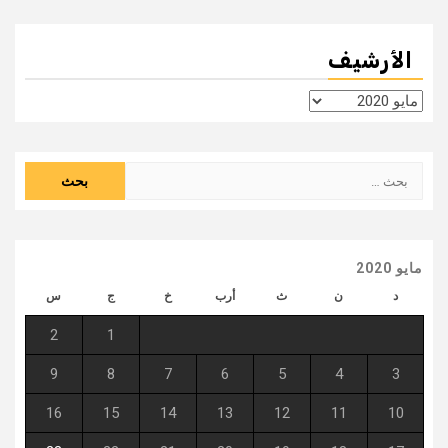
الأرشيف
الأرشيف
البحث
عن:
مايو 2020
د
ن
ث
أرب
خ
ج
س
2
1
9
8
7
6
5
4
3
16
15
14
13
12
11
10