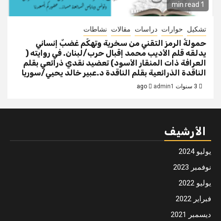
1 min read
تشكيل
حوارات
دراسات
مقالات
نشاطات
حمولةُ الرمز التقني من سخرية وتهكّم غضبٌ إنساني
يدلقه قلم الأديب محمد إقبال حرب/لبنان. في روايته (
العرافة ذات المنقار الأسود) تعضيد نقدي ذرائعي بقلم
الناقدة الذرائعية بقلم الناقدة د.عبير خالد يحيي/سوريا
3 سنوات ago
admin1
الأرشيف
يوليو 2024
نوفمبر 2023
يوليو 2022
فبراير 2022
ديسمبر 2021