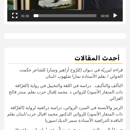
01:30
00:00
أحدث المقالات
قراءة ليزريّة في ديوان (للرّوح أزاهير وثمار) للشاعر حكمت
الخولي / بقلم الأستاذة تمارا شلهوب /لبنان
التآلف والتأليف… دراسة في اللغة والتخييل في رواية (العرّافة
ذات المنقار الأسود) للروائي د. محمد إقبال حرب بقلم: منذر فالح
الغزالي
الرمز والأنسنة في السرد الروائي، دراسة ذرائعية لرواية (العرَّافة
ذات المنقار الأسود) للروائي الدكتور محمد اقبال حرب/لبنان بقلم
الناقدة الذرائعية الأستاذة سمر الديك/سوريا
حمولةُ الرمز التقني من سخرية وتهكّم غضبٌ إنساني يدلقه قلم