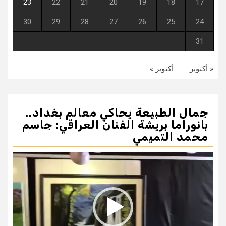
23
22
21
20
19
18
17
30
29
28
27
26
25
24
31
« أكتوبر
أكتوبر »
جمال الطبيعة يحاكي معالم بغداد..
بانوراما بريشة الفنان العراقي: جاسم
محمد التميمي
مشغل
الفيديو