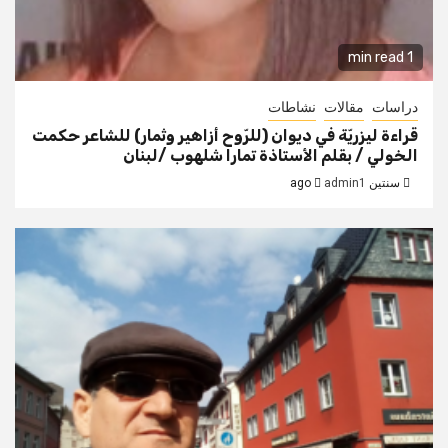
1 min read
دراسات
مقالات
نشاطات
قراءة ليزريّة في ديوان (للرّوح أزاهير وثمار) للشاعر حكمت
الخولي / بقلم الأستاذة تمارا شلهوب /لبنان
سنتين ago
admin1