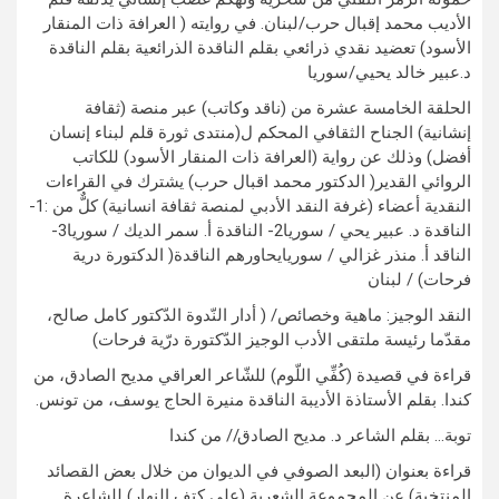
الأديب محمد إقبال حرب/لبنان. في روايته ( العرافة ذات المنقار
الأسود) تعضيد نقدي ذرائعي بقلم الناقدة الذرائعية بقلم الناقدة
د.عبير خالد يحيي/سوريا
الحلقة الخامسة عشرة من (ناقد وكاتب) عبر منصة (ثقافة
إنشانية) الجناح الثقافي المحكم ل(منتدى ثورة قلم لبناء إنسان
أفضل) وذلك عن رواية (العرافة ذات المنقار الأسود) للكاتب
الروائي القدير( الدكتور محمد اقبال حرب) يشترك في القراءات
النقدية أعضاء (غرفة النقد الأدبي لمنصة ثقافة انسانية) كلٌّ من :1-
الناقدة د. عبير يحي / سوريا2- الناقدة أ. سمر الديك / سوريا3-
الناقد أ. منذر غزالي / سوريايحاورهم الناقدة( الدكتورة درية
فرحات) / لبنان
النقد الوجيز: ماهية وخصائص/ ( أدار النّدوة الدّكتور كامل صالح،
مقدّما رئيسة ملتقى الأدب الوجيز الدّكتورة درّية فرحات)
قراءة في قصيدة (كُفِّي اللّوم) للشّاعر العراقي مديح الصادق، من
كندا. بقلم الأستاذة الأديبة الناقدة منيرة الحاج يوسف، من تونس.
توبة… بقلم الشاعر د. مديح الصادق// من كندا
قراءة بعنوان (البعد الصوفي في الديوان من خلال بعض القصائد
المنتخبة) عن المجموعة الشعرية (على كتف النهار) للشاعرة