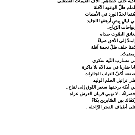
اكية خلف خطاهم.. آلاف الغيمات العطشى
لملم طلّ الوعود الآفلة
ُقيا لخدّ الورد في الأمنيات
ي ليالٍ بِيضٍ أرهقها الجليد
نواحات الرّياح..
عانق الصّوت صداه
امتدّ إلى الأفق ضياءً
اهثا خلف ظلّ نجمة آفلة
مضيتُ..
ي مسارب التّيه سكرى
ايا ضاربا في بيد الآه بلا ذاكرة
صفعه أكفّ الغياب الجائرات
لى تراتيل الحلم الوليد
ي أيكة يرجفها سعير التّوق إلى لقاح..
خضراءُ،.. لا تهبي قربان العرش عزاه
كفَاك بين الصّابرين بكاءً
لى أطياف الفجر الرّاحلة..