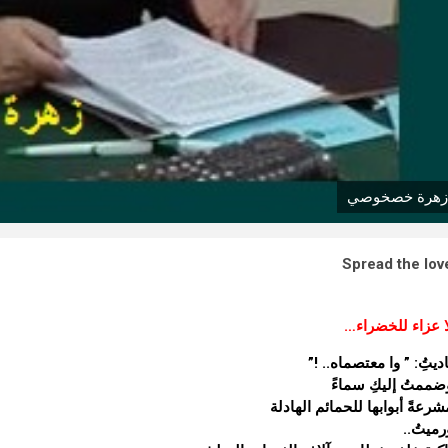
زهرة خصخوصي
Spread the lov
ا عزاء للخضراء…
اديتُِ: ” وا معتصماه.. !”
ضممتُ إليكِ سماءً
شرعةً أبوابها للحمائم الهادلة
رميتُ..