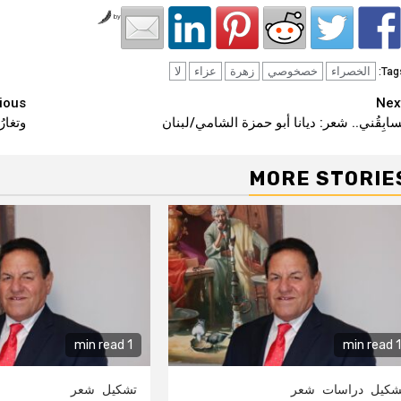
by
الخصراء
خصخوصي
زهرة
عزاء
لا
Tags
Continu
ious
Nex
ُسابِقُني.. شعر: ديانا أبو حمزة الشامي/لبنان
وتغار
Readin
MORE STORIE
1 min read
1 min read
شكيل
دراسات
شعر
تشكيل
شعر