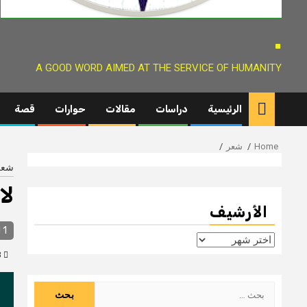
.
A GOOD WORD AIMED AT THE SERVICE OF HUMANITY
الرئيسية
دراسات
مقالات
حوارات
قصة
Home
شعر
شعر
لا
الأرشيف
1 min read
الأرشيف
8 سنوات ago
البحث
عن: