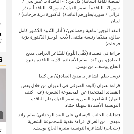
لمنصة ثقافة انسانية) كلٌّ من :1- الناقدة د. عبير يحي /
سوريا2- الناقدة أ. سمر الديك / سوريا3- الناقد أ. منذر
غزالي / سوريايحاورهم الناقدة( الدكتورة درية فرحات) /
لبنان
:
النقد الوجيز: ماهية وخصائص/ ( أدار النّدوة الدّكتور كامل
e
t
صالح، مقدّما رئيسة ملتقى الأدب الوجيز الدّكتورة درّية
ي
g
فرحات)
قراءة في قصيدة (كُفِّي اللّوم) للشّاعر العراقي مديح
S
الصادق، من كندا. بقلم الأستاذة الأديبة الناقدة منيرة
الحاج يوسف، من تونس.
توبة… بقلم الشاعر د. مديح الصادق// من كندا
قراءة بعنوان (البعد الصوفي في الديوان من خلال بعض
القصائد المنتخبة) عن المجموعة الشعرية (على كتف
النهار) للشاعرة السورية سمر الديك بقلم الناقدة
التونسية الأستاذة سهيلة حمّاد
(تجليات الجانب الإنساني على البعد الوجداني) بقلم: رائد
مهدي… من العراق. قراءة نقدية للمجموعة الشعرية
(خلجات) للشاعرة التونسية منيرة الحاج يوسف.
ت