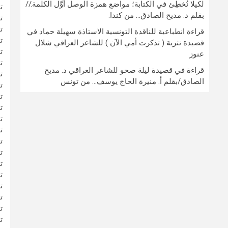
لكيلا نُخطِئ في الكتابة؛ مواضع همزة الوصل أوَّل الكلمة.//
ت
بقلم د. مديح الصادق… من كندا.
ت
ت
قراءة انطباعية للناقدة التونسية الاستاذة سهيلة حماد في
ت
قصيدة نثرية ( تذكرت أمي الآن ) للشاعر العراقي شلال
ت
عنوز
ت
قراءة في قصيدة ليلة صحو للشاعر العراقي د. مديح
ت
الصادق/بقلم أ. منيرة الحاج يوسف… من تونس
ت
ت
ت
ت
ت
ت
ت
ت
ت
ت
ت
ت
ت