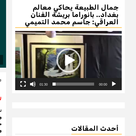
جمال الطبيعة يحاكي معالم
بغداد.. بانوراما بريشة الفنان
العراقي: جاسم محمد التميمي
مشغل
الفيديو
e
01:30
00:00
ل
ن
و
م
أحدث المقالات
و