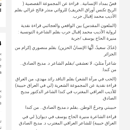
قصّ بمداد الإنسانية… قراءة عن المجموعة القصصية (
ت
الريح تكنس أوراق الخريف) للروائي منذر فالح غزالي بقلم
ا
الأديب محمد إقبال حرب.
(الملعون المقدس) بين الواقعي والعجائبي قراءة نقدية
لرواية الأديب محمد إقبال حرب بقلم الشاعرة التونسية :
منيرة الحاج يوسف /جربة
 “
(غدُكَ سعيدٌ، أيُّها الإنسانُ الحزين). بقلم منصوري إكرام من
ي
الجزائر
19
شاعراً مثليَ، لا تعشقي./بقلم الشاعر د. مديح الصادق…
e
من كندا.
a
(الحب في مرآة الشعر) بقلم الناقد رائد مهدي، من العراق
قراءة نقدية عن المجموعة الشعرية (لي في العراق حبيبة)
ي
للأديب العراقي المغترب في كندا الشاعر الدكتور مديح
19
الصادق.
s
حبيبتي وجرحُ الوطن…بقلم د.مديح الصادق… من كندا
قراءة الشاعرة منيرة الحاج يوسف في ديوان( لي في
ت
العراق حبيبة) للشاعر العراقي المغترب د. مديح الصادق
ت