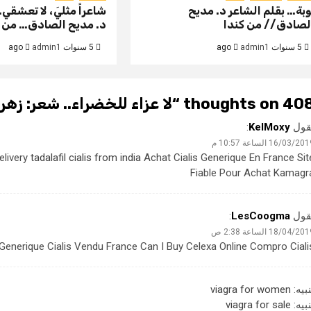
وبة… بقلم الشاعر د. مديح
شاعراً مثليَ، لا تعشقي
لصادق// من كندا
د. مديح الصادق… من ك
5 سنوات ago
admin1
5 سنوات ago
admin1
408 thoughts on
لا عزاء للخضراء.. شعر: 
قول
KelMoxy
:
16/03/20 الساعة 10:57 م
elivery
tadalafil cialis from india
Achat Cialis Generique En France Sit
Fiable Pour Achat Kamagr
قول
LesCoogma
:
18/04/20 الساعة 2:38 ص
Generique Cialis Vendu France Can I Buy Celexa Online Compro Ciali
نبيه:
viagra for women
نبيه:
viagra for sale