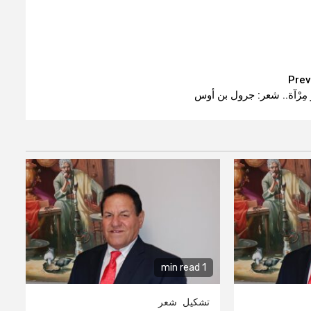
Prev
ُ مِرْآة.. شعر: جرول بن أوس
1 min read
تشكيل
شعر