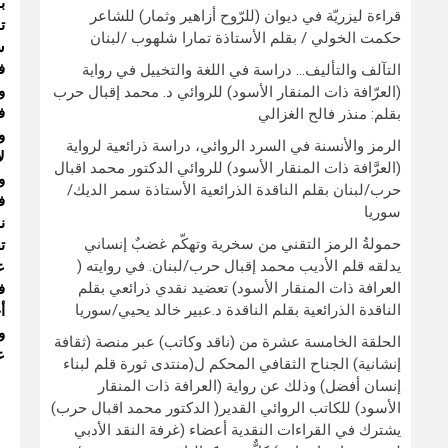
ب
قراءة ليزريّة في ديوان (للرّوح أزاهير وثمار) للشاعر
ت
حكمت الخولي / بقلم الأستاذة تمارا شلهوب /لبنان
س
ف
التآلف والتأليف… دراسة في اللغة والتخييل في رواية
و
(العرّافة ذات المنقار الأسود) للروائي د. محمد إقبال حرب
ف
بقلم: منذر فالح الغزالي
و
الرمز والأنسنة في السرد الروائي، دراسة ذرائعية لرواية
ل
(العرَّافة ذات المنقار الأسود) للروائي الدكتور محمد اقبال
و
حرب/لبنان بقلم الناقدة الذرائعية الأستاذة سمر الديك/
ف
سوريا
ن
حمولةُ الرمز التقني من سخرية وتهكّم غضبٌ إنساني
ت
يدلقه قلم الأديب محمد إقبال حرب/لبنان. في روايته (
ع
العرافة ذات المنقار الأسود) تعضيد نقدي ذرائعي بقلم
ف
الناقدة الذرائعية بقلم الناقدة د.عبير خالد يحيي/سوريا
أ
و
الحلقة الخامسة عشرة من (ناقد وكاتب) عبر منصة (ثقافة
ع
إنشانية) الجناح الثقافي المحكم ل(منتدى ثورة قلم لبناء
إنسان أفضل) وذلك عن رواية (العرافة ذات المنقار
الأسود) للكاتب الروائي القدير( الدكتور محمد اقبال حرب)
يشترك في القراءات النقدية أعضاء (غرفة النقد الأدبي