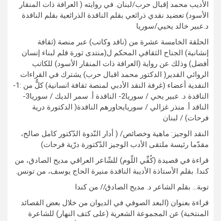
الأديب محمد إقبال حرب/لبنان. في روايته ( العرافة ذات المنقار
الأسود) تعضيد نقدي ذرائعي بقلم الناقدة الذرائعية بقلم الناقدة
د.عبير خالد يحيي/سوريا
الحلقة الخامسة عشرة من (ناقد وكاتب) عبر منصة (ثقافة
إنشانية) الجناح الثقافي المحكم ل(منتدى ثورة قلم لبناء إنسان
أفضل) وذلك عن رواية (العرافة ذات المنقار الأسود) للكاتب
الروائي القدير( الدكتور محمد اقبال حرب) يشترك في القراءات
النقدية أعضاء (غرفة النقد الأدبي لمنصة ثقافة انسانية) كلٌّ من :1-
الناقدة د. عبير يحي / سوريا2- الناقدة أ. سمر الديك / سوريا3-
الناقد أ. منذر غزالي / سوريايحاورهم الناقدة( الدكتورة درية
فرحات) / لبنان
النقد الوجيز: ماهية وخصائص/ ( أدار النّدوة الدّكتور كامل صالح،
مقدّما رئيسة ملتقى الأدب الوجيز الدّكتورة درّية فرحات)
قراءة في قصيدة (كُفِّي اللّوم) للشّاعر العراقي مديح الصادق، من
كندا. بقلم الأستاذة الأديبة الناقدة منيرة الحاج يوسف، من تونس.
توبة… بقلم الشاعر د. مديح الصادق// من كندا
قراءة بعنوان (البعد الصوفي في الديوان من خلال بعض القصائد
المنتخبة) عن المجموعة الشعرية (على كتف النهار) للشاعرة