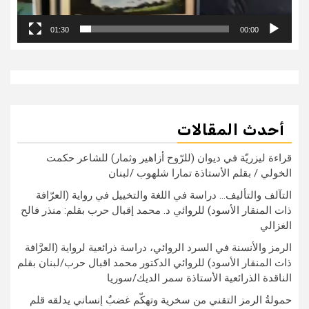
01:30
00:00
أحدث المقالات
قراءة ليزريّة في ديوان (للرّوح أزاهير وثمار) للشاعر حكمت
الخولي / بقلم الأستاذة تمارا شلهوب /لبنان
التآلف والتأليف… دراسة في اللغة والتخييل في رواية (العرّافة
ذات المنقار الأسود) للروائي د. محمد إقبال حرب بقلم: منذر فالح
الغزالي
الرمز والأنسنة في السرد الروائي، دراسة ذرائعية لرواية (العرَّافة
ذات المنقار الأسود) للروائي الدكتور محمد اقبال حرب/لبنان بقلم
الناقدة الذرائعية الأستاذة سمر الديك/سوريا
حمولةُ الرمز التقني من سخرية وتهكّم غضبٌ إنساني يدلقه قلم