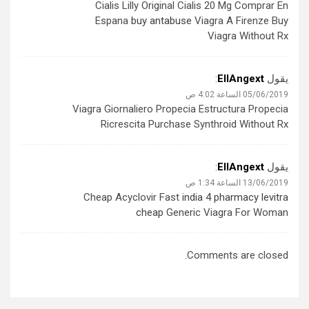
Cialis Lilly Original Cialis 20 Mg Comprar En
Espana
buy antabuse
Viagra A Firenze Buy
Viagra Without Rx
يقول
EllAngext
:
05/06/2019 الساعة 4:02 ص
Viagra Giornaliero Propecia Estructura
Propecia
Ricrescita Purchase Synthroid Without Rx
يقول
EllAngext
:
13/06/2019 الساعة 1:34 ص
Cheap Acyclovir Fast
india 4 pharmacy levitra
cheap
Generic Viagra For Woman
Comments are closed.