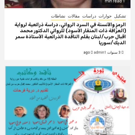
1 min read
تشكيل
حوارات
دراسات
مقالات
نشاطات
الرمز والأنسنة في السرد الروائي، دراسة ذرائعية لرواية
(العرَّافة ذات المنقار الأسود) للروائي الدكتور محمد
اقبال حرب/لبنان بقلم الناقدة الذرائعية الأستاذة سمر
الديك/سوريا
3 سنوات ago
admin1