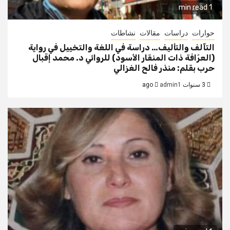
1 min read
حوارات
دراسات
مقالات
نشاطات
التآلف والتأليف… دراسة في اللغة والتخييل في رواية
(العرّافة ذات المنقار الأسود) للروائي د. محمد إقبال
حرب بقلم: منذر فالح الغزالي
3 سنوات ago
admin1