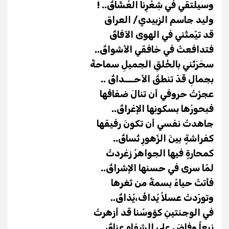
وسيلتقي في شِعْرِنا العُشّاقُ.. !
وليد جاسم الزبيدي/ العراق
قد تيّمتْني في الهوى الآفاقُ
فتدافعتْ في خافقي الأشواقُ..
سحَرَتْني بالخُلقِ الجميلِ سماحةً
بجمالِ قَدّ تنطقُ الأحـــداقُ ..
عجزَتْ حروفي أن تنالَ ضفافَها
فبحورُها بسكونِها الإغراقُ..
جاهدتُ نفسي أن تكونَ رفيفَها
كفراشةٍ بينَ الزّهورِ تُساقُ..
كمحارةٍ فيها الجواهرُ زغردتْ
لمّا سرى في حسنها الإشراقُ..
فأتتْ حياءً بسمةٌ من ثغرها
وتورّدتْ عسلاً يُدافُ،يُذاقُ..
في الوجنتينِ كؤوسُنا قد أزهرتْ
نبعاً وفاضَ على الشفاهِ عناقُ..