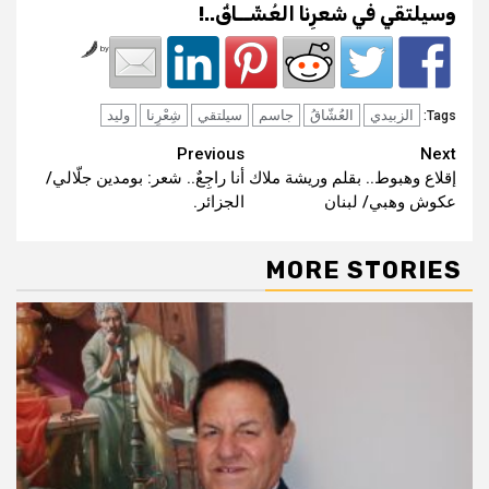
وسيلتقي في شعرِنا العُشّــاقُ..!
by
الزبيدي
العُشّاقُ
جاسم
سيلتقي
شِعْرِنا
وليد
Tags:
Continue
Previous
Next
إقلاع وهبوط.. بقلم وريشة ملاك
أنا راجِعٌ.. شعر: بومدين جلّالي/
Reading
عكوش وهبي/ لبنان
الجزائر.
MORE STORIES