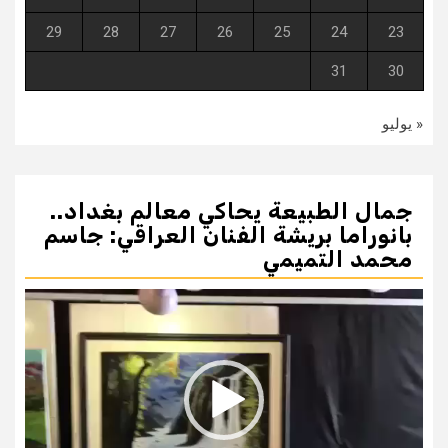
29
28
27
26
25
24
23
31
30
« يوليو
جمال الطبيعة يحاكي معالم بغداد..
بانوراما بريشة الفنان العراقي: جاسم
محمد التميمي
مشغل
الفيديو