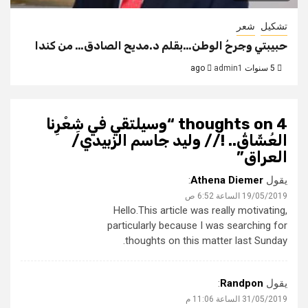
تشكيل
شعر
حبيبتي وجرحُ الوطن…بقلم د.مديح الصادق… من كندا
5 سنوات ago
admin1
4 thoughts on “
وسيلتقي في شِعْرِنا
العُشّاقُ.. !// وليد جاسم الزبيدي/
العراق
”
يقول
Athena Diemer
:
19/05/2019 الساعة 6:52 ص
Hello.This article was really motivating,
particularly because I was searching for
thoughts on this matter last Sunday.
يقول
Randpon
:
31/05/2019 الساعة 11:06 م