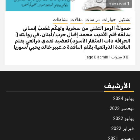
1 min read
تشكيل
حوارات
دراسات
مقالات
نشاطات
حمولةُ الرمز التقني من سخرية وتهكّم غضبٌ إنساني
يدلقه قلم الأديب محمد إقبال حرب/لبنان. في روايته (
العرافة ذات المنقار الأسود) تعضيد نقدي ذرائعي بقلم
الناقدة الذرائعية بقلم الناقدة د.عبير خالد يحيي/سوريا
3 سنوات ago
admin1
الأرشيف
يوليو 2024
نوفمبر 2023
يوليو 2022
فبراير 2022
ديسمبر 2021