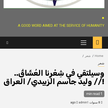
.
A GOOD WORD AIMED AT THE SERVICE OF HUMANITY
Primary
Menu
Home
شعر
شعر
وسيلتقي في شِعْرِنا العُشّاقُ..
!// وليد جاسم الزبيدي/ العراق
1 min read
8 سنوات ago
admin1