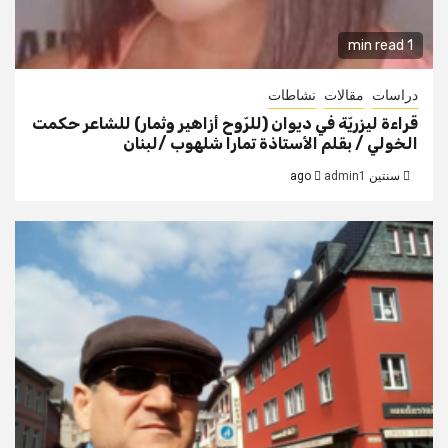
1 min read
دراسات
مقالات
نشاطات
قراءة ليزريّة في ديوان (للرّوح أزاهير وثمار) للشاعر حكمت
الخولي / بقلم الأستاذة تمارا شلهوب /لبنان
سنتين ago
admin1