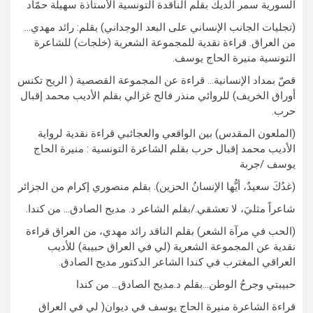
السورية سمر الديك بقلم الناقدة التونسية الأستاذة سهيلة حمّاد
(تجليات الجانب الإنساني على البعد الوجداني) بقلم: رائد مهدي…
من العراق. قراءة نقدية للمجموعة الشعرية (خلجات) للشاعرة
التونسية منيرة الحاج يوسف.
قصّ بمداد الإنسانية… قراءة عن المجموعة القصصية ( الريح تكنس
أوراق الخريف) للروائي منذر فالح غزالي بقلم الأديب محمد إقبال
حرب.
(الملعون المقدس) بين الواقعي والعجائبي قراءة نقدية لرواية
الأديب محمد إقبال حرب بقلم الشاعرة التونسية : منيرة الحاج
يوسف /جربة
(غدُكَ سعيدٌ، أيُّها الإنسانُ الحزين). بقلم منصوري إكرام من الجزائر
شاعراً مثليَ، لا تعشقي./بقلم الشاعر د. مديح الصادق… من كندا.
(الحب في مرآة الشعر) بقلم الناقد رائد مهدي، من العراق قراءة
نقدية عن المجموعة الشعرية (لي في العراق حبيبة) للأديب
العراقي المغترب في كندا الشاعر الدكتور مديح الصادق.
حبيبتي وجرحُ الوطن…بقلم د.مديح الصادق… من كندا
قراءة الشاعرة منيرة الحاج يوسف في ديوان( لي في العراق