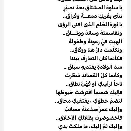
يا سلوةَ المشتاقِ بعدَ تصبّرٍ
تنأى بقُربِكِ دمعــةٌ وفراقُ..
يا ثورةَالحُلمِ الذي أفنى الرؤى
وتقاسمتْهُ وسائدٌ ووثـــاقُ..
ألهبتِ فيّ رعونةً وطفولةً
وتكلّمتْ دارٌ هنا وزقاقُ..
فكأنما كان التعارفُ بيننا
منذ الولادةِ يفتديهِ سباقُ ..
وكأنما كلّ القصائدِ سُطّرتْ
تاجاً لرأسِكِ أو فهُنّ نطاقُ..
فإليكِ شمساً افترشتُ خيوطَها
لتضمّ خطوَكِ ، يقتفيكِ محاقُ..
وإليكِ عمرٌ صدّعتْهُ مصائبٌ
فاخضوضرتْ بظلالكِ الأخلاقُ..
وإليكِ ثمّ إليكِ، ما ملكتْ يدي