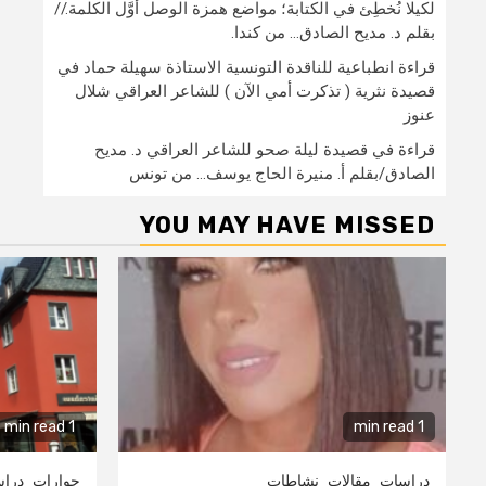
لكيلا نُخطِئ في الكتابة؛ مواضع همزة الوصل أوَّل الكلمة.//
بقلم د. مديح الصادق… من كندا.
قراءة انطباعية للناقدة التونسية الاستاذة سهيلة حماد في
قصيدة نثرية ( تذكرت أمي الآن ) للشاعر العراقي شلال
عنوز
قراءة في قصيدة ليلة صحو للشاعر العراقي د. مديح
الصادق/بقلم أ. منيرة الحاج يوسف… من تونس
YOU MAY HAVE MISSED
1 min read
1 min read
دراسات
مقالات
نشاطات
حوارات
درا