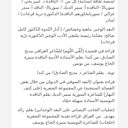
لمنصة ثقافة انسانية) كلٌّ من :1- الناقدة د. عبير يحي /
سوريا2- الناقدة أ. سمر الديك / سوريا3- الناقد أ. منذر
غزالي / سوريايحاورهم الناقدة( الدكتورة درية فرحات) /
لبنان
النقد الوجيز: ماهية وخصائص/ ( أدار النّدوة الدّكتور كامل
صالح، مقدّما رئيسة ملتقى الأدب الوجيز الدّكتورة درّية
فرحات)
قراءة في قصيدة (كُفِّي اللّوم) للشّاعر العراقي مديح
الصادق، من كندا. بقلم الأستاذة الأديبة الناقدة منيرة
الحاج يوسف، من تونس.
توبة… بقلم الشاعر د. مديح الصادق// من كندا
قراءة بعنوان (البعد الصوفي في الديوان من خلال بعض
القصائد المنتخبة) عن المجموعة الشعرية (على كتف
النهار) للشاعرة السورية سمر الديك بقلم الناقدة
التونسية الأستاذة سهيلة حمّاد
(تجليات الجانب الإنساني على البعد الوجداني) بقلم: رائد
مهدي… من العراق. قراءة نقدية للمجموعة الشعرية
(خلجات) للشاعرة التونسية منيرة الحاج يوسف.