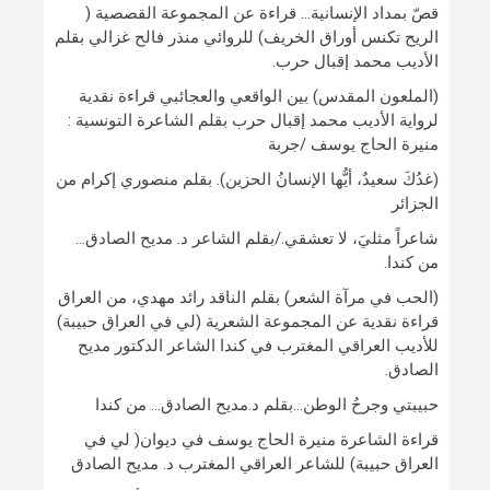
قصّ بمداد الإنسانية… قراءة عن المجموعة القصصية (
الريح تكنس أوراق الخريف) للروائي منذر فالح غزالي بقلم
الأديب محمد إقبال حرب.
(الملعون المقدس) بين الواقعي والعجائبي قراءة نقدية
لرواية الأديب محمد إقبال حرب بقلم الشاعرة التونسية :
منيرة الحاج يوسف /جربة
(غدُكَ سعيدٌ، أيُّها الإنسانُ الحزين). بقلم منصوري إكرام من
الجزائر
شاعراً مثليَ، لا تعشقي./بقلم الشاعر د. مديح الصادق…
من كندا.
(الحب في مرآة الشعر) بقلم الناقد رائد مهدي، من العراق
قراءة نقدية عن المجموعة الشعرية (لي في العراق حبيبة)
للأديب العراقي المغترب في كندا الشاعر الدكتور مديح
الصادق.
حبيبتي وجرحُ الوطن…بقلم د.مديح الصادق… من كندا
قراءة الشاعرة منيرة الحاج يوسف في ديوان( لي في
العراق حبيبة) للشاعر العراقي المغترب د. مديح الصادق