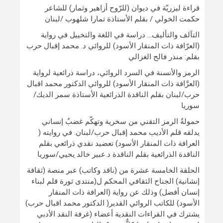
قراءة ليزريّة في ديوان (للرّوح أزاهير وثمار) للشاعر
حكمت الخولي / بقلم الأستاذة تمارا شلهوب /لبنان
التآلف والتأليف… دراسة في اللغة والتخييل في رواية
(العرّافة ذات المنقار الأسود) للروائي د. محمد إقبال حرب
بقلم: منذر فالح الغزالي
الرمز والأنسنة في السرد الروائي، دراسة ذرائعية لرواية
(العرَّافة ذات المنقار الأسود) للروائي الدكتور محمد اقبال
حرب/لبنان بقلم الناقدة الذرائعية الأستاذة سمر الديك/
سوريا
حمولةُ الرمز التقني من سخرية وتهكّم غضبٌ إنساني
يدلقه قلم الأديب محمد إقبال حرب/لبنان. في روايته (
العرافة ذات المنقار الأسود) تعضيد نقدي ذرائعي بقلم
الناقدة الذرائعية بقلم الناقدة د.عبير خالد يحيي/سوريا
الحلقة الخامسة عشرة من (ناقد وكاتب) عبر منصة (ثقافة
إنشانية) الجناح الثقافي المحكم ل(منتدى ثورة قلم لبناء
إنسان أفضل) وذلك عن رواية (العرافة ذات المنقار
الأسود) للكاتب الروائي القدير( الدكتور محمد اقبال حرب)
يشترك في القراءات النقدية أعضاء (غرفة النقد الأدبي