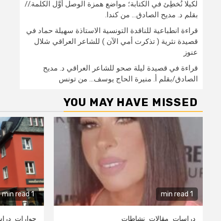
لكيلا نُخطِئ في الكتابة؛ مواضع همزة الوصل أوَّل الكلمة.//
بقلم د. مديح الصادق… من كندا.
قراءة انطباعية للناقدة التونسية الاستاذة سهيلة حماد في
قصيدة نثرية ( تذكرت أمي الآن ) للشاعر العراقي شلال
عنوز
قراءة في قصيدة ليلة صحو للشاعر العراقي د. مديح
الصادق/بقلم أ. منيرة الحاج يوسف… من تونس
YOU MAY HAVE MISSED
1 min read
1 min read
دراسات
مقالات
نشاطات
حوارات
درا