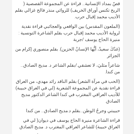
قصّ بمداد الإنسانية… قراءة عن المجموعة القصصية (
الريح تكنس أوراق الخريف) للروائي منذر فالح غزالي بقلم
الأديب محمد إقبال حرب.
(الملعون المقدس) بين الواقعي والعجائبي قراءة نقدية
لرواية الأديب محمد إقبال حرب بقلم الشاعرة التونسية :
منيرة الحاج يوسف /جربة
(غدُكَ سعيدٌ، أيُّها الإنسانُ الحزين). بقلم منصوري إكرام من
الجزائر
شاعراً مثليَ، لا تعشقي./بقلم الشاعر د. مديح الصادق…
من كندا.
(الحب في مرآة الشعر) بقلم الناقد رائد مهدي، من العراق
قراءة نقدية عن المجموعة الشعرية (لي في العراق حبيبة)
للأديب العراقي المغترب في كندا الشاعر الدكتور مديح
الصادق.
حبيبتي وجرحُ الوطن…بقلم د.مديح الصادق… من كندا
قراءة الشاعرة منيرة الحاج يوسف في ديوان( لي في
العراق حبيبة) للشاعر العراقي المغترب د. مديح الصادق