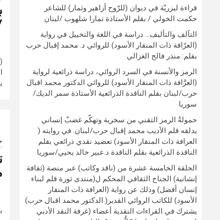
قراءة ليزريّة في ديوان (للرّوح أزاهير وثمار) للشاعر
ب
حكمت الخولي / بقلم الأستاذة تمارا شلهوب /لبنان
/
التآلف والتأليف… دراسة في اللغة والتخييل في رواية
(العرّافة ذات المنقار الأسود) للروائي د. محمد إقبال حرب
بقلم: منذر فالح الغزالي
(
الرمز والأنسنة في السرد الروائي، دراسة ذرائعية لرواية
ا
(العرَّافة ذات المنقار الأسود) للروائي الدكتور محمد اقبال
ي
حرب/لبنان بقلم الناقدة الذرائعية الأستاذة سمر الديك/
سوريا
حمولةُ الرمز التقني من سخرية وتهكّم غضبٌ إنساني
يدلقه قلم الأديب محمد إقبال حرب/لبنان. في روايته (
العرافة ذات المنقار الأسود) تعضيد نقدي ذرائعي بقلم
ح
الناقدة الذرائعية بقلم الناقدة د.عبير خالد يحيي/سوريا
ت
الحلقة الخامسة عشرة من (ناقد وكاتب) عبر منصة (ثقافة
م
إنشانية) الجناح الثقافي المحكم ل(منتدى ثورة قلم لبناء
إنسان أفضل) وذلك عن رواية (العرافة ذات المنقار
الأسود) للكاتب الروائي القدير( الدكتور محمد اقبال حرب)
ب
يشترك في القراءات النقدية أعضاء (غرفة النقد الأدبي