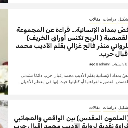
شكيل
دراسات
مقالات
صّ بمداد الإنسانية… قراءة عن المجموعة
لقصصية ( الريح تكنس أوراق الخريف)
لروائي منذر فالح غزالي بقلم الأديب محمد
قبال حرب.
5 سنوات ago
admin1
صّ بمداد الإنسانية بقلم الأديب محمد إقبال حرب دائمًا تشدني
لقصص القصيرة لقراءتها أو كتابتها حيث إنها في معظم الأحيان...
1 min read
شكيل
دراسات
مقالات
الملعون المقدس) بين الواقعي والعجائبي
راءة نقدية لرواية الأديب محمد إقبال حرب