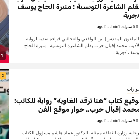
قلم الشاعرة التونسية : منيرة الحاج يوسف
جربة
5 سنوات ago
admin1
الملعون المقدس) بين الواقعي والعجائبي قراءة نقدية لرواية
لأديب محمد إقبال حرب بقلم الشاعرة التونسية : منيرة الحاج
وسف /جربة...
1 min read
2
وارات
وقيع كتاب “هنا ترقد الغاوية” رواية للكاتب:
حمد إقبال حرب.. حوار موقع الفن
9 سنوات ago
admin1
رعاية وزارة الثقافة ممثلة بالدكتور عماد هاشم مسؤول الكتاب