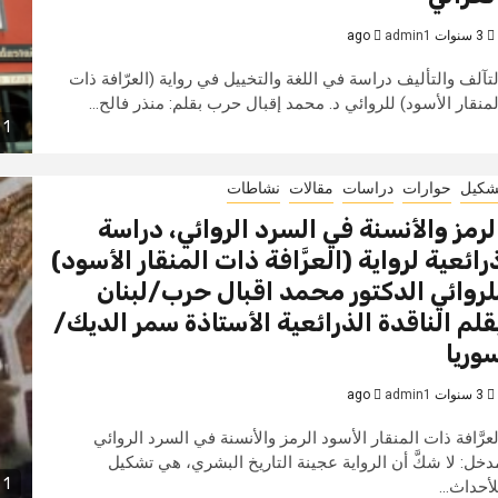
3 سنوات ago
admin1
لتآلف والتأليف دراسة في اللغة والتخييل في رواية (العرّافة ذات
لمنقار الأسود) للروائي د. محمد إقبال حرب بقلم: منذر فالح...
1 min read
شكيل
حوارات
دراسات
مقالات
نشاطات
لرمز والأنسنة في السرد الروائي، دراسة
رائعية لرواية (العرَّافة ذات المنقار الأسود)
لروائي الدكتور محمد اقبال حرب/لبنان
قلم الناقدة الذرائعية الأستاذة سمر الديك/
وريا
3 سنوات ago
admin1
لعرَّافة ذات المنقار الأسود الرمز والأنسنة في السرد الروائي
دخل: لا شكَّ أن الرواية عجينة التاريخ البشري، هي تشكيل
1 min read
لأحداث...