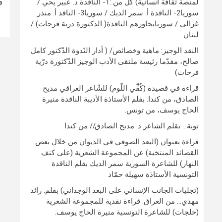
و
لمنصة ثقافة انسانية) كلٌّ من :1- الناقدة د. عبير يحي /
سوريا2- الناقدة أ. سمر الديك / سوريا3- الناقد أ. منذر
غزالي / سوريايحاورهم الناقدة( الدكتورة درية فرحات) /
لبنان
النقد الوجيز: ماهية وخصائص/ ( أدار النّدوة الدّكتور كامل
صالح، مقدّما رئيسة ملتقى الأدب الوجيز الدّكتورة درّية
فرحات)
قراءة في قصيدة (كُفِّي اللّوم) للشّاعر العراقي مديح
الصادق، من كندا. بقلم الأستاذة الأديبة الناقدة منيرة
الحاج يوسف، من تونس.
توبة… بقلم الشاعر د. مديح الصادق// من كندا
قراءة بعنوان (البعد الصوفي في الديوان من خلال بعض
القصائد المنتخبة) عن المجموعة الشعرية (على كتف
النهار) للشاعرة السورية سمر الديك بقلم الناقدة
التونسية الأستاذة سهيلة حمّاد
(تجليات الجانب الإنساني على البعد الوجداني) بقلم: رائد
مهدي… من العراق. قراءة نقدية للمجموعة الشعرية
(خلجات) للشاعرة التونسية منيرة الحاج يوسف.