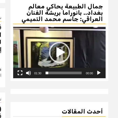
جمال الطبيعة يحاكي معالم
بغداد.. بانوراما بريشة الفنان
العراقي: جاسم محمد التميمي
ت
ق
مشغل
ا
الفيديو
ل
إ
ق
01:30
00:00
ا
ت
(
أحدث المقالات
ق