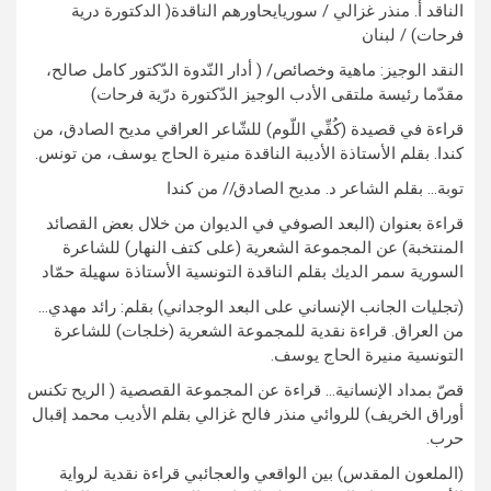
الناقد أ. منذر غزالي / سوريايحاورهم الناقدة( الدكتورة درية
فرحات) / لبنان
النقد الوجيز: ماهية وخصائص/ ( أدار النّدوة الدّكتور كامل صالح،
مقدّما رئيسة ملتقى الأدب الوجيز الدّكتورة درّية فرحات)
قراءة في قصيدة (كُفِّي اللّوم) للشّاعر العراقي مديح الصادق، من
كندا. بقلم الأستاذة الأديبة الناقدة منيرة الحاج يوسف، من تونس.
توبة… بقلم الشاعر د. مديح الصادق// من كندا
قراءة بعنوان (البعد الصوفي في الديوان من خلال بعض القصائد
المنتخبة) عن المجموعة الشعرية (على كتف النهار) للشاعرة
السورية سمر الديك بقلم الناقدة التونسية الأستاذة سهيلة حمّاد
(تجليات الجانب الإنساني على البعد الوجداني) بقلم: رائد مهدي…
من العراق. قراءة نقدية للمجموعة الشعرية (خلجات) للشاعرة
التونسية منيرة الحاج يوسف.
قصّ بمداد الإنسانية… قراءة عن المجموعة القصصية ( الريح تكنس
أوراق الخريف) للروائي منذر فالح غزالي بقلم الأديب محمد إقبال
حرب.
(الملعون المقدس) بين الواقعي والعجائبي قراءة نقدية لرواية