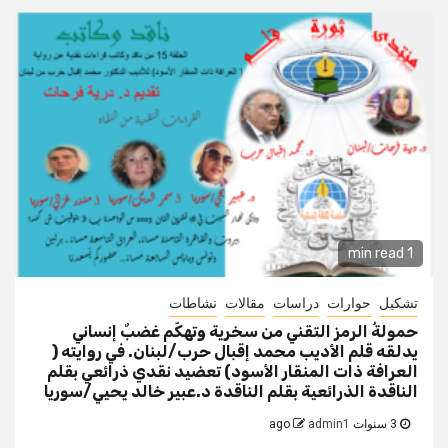
1 min read
تشكيل
حوارات
دراسات
مقالات
نشاطات
حمولةُ الرمز التقني من سخرية وتهكّم غضبٌ إنساني
يدلقه قلم الأديب محمد إقبال حرب/لبنان. في روايته (
العرافة ذات المنقار الأسود) تعضيد نقدي ذرائعي بقلم
الناقدة الذرائعية بقلم الناقدة د.عبير خالد يحيي/سوريا
3 سنوات ago
admin1