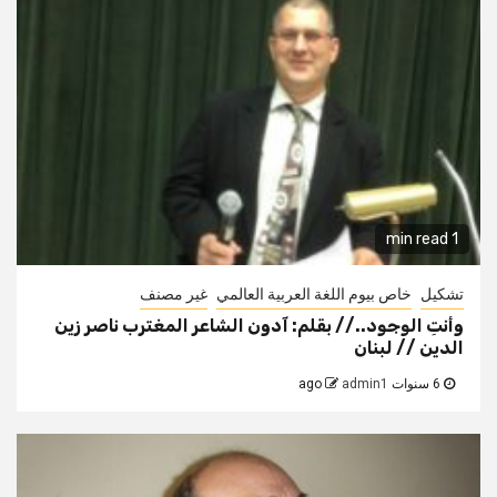
1 min read
تشكيل
خاص بيوم اللغة العربية العالمي
غير مصنف
وأنتِ الوجود..// بقلم: آدون الشاعر المغترب ناصر زين
الدين // لبنان
6 سنوات ago
admin1