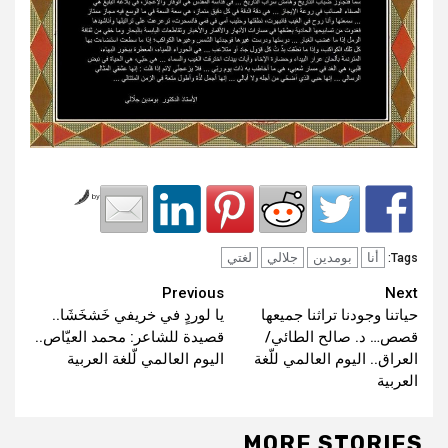
by
أنا
بومدين
جلالي
لغتي
Tags:
Continue
Previous
Next
حياتنا وجودنا تراثنا جميعها
يا لوردٍ في خريفي خَشخَشَا..
Reading
قصص… د. صالح الطائي/
قصيدة للشاعر: محمد العيّاص..
العراق.. اليوم العالمي للّغة
اليوم العالمي لّلغة العربية
العربية
MORE STORIES