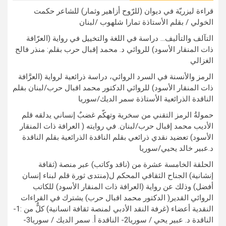
قراءة ليزريّة في ديوان (للرّوح أزاهير وثمار) للشاعر حكمت
الخولي / بقلم الأستاذة تمارا شلهوب /لبنان
التآلف والتأليف… دراسة في اللغة والتخييل في رواية (العرّافة
ذات المنقار الأسود) للروائي د. محمد إقبال حرب بقلم: منذر فالح
الغزالي
الرمز والأنسنة في السرد الروائي، دراسة ذرائعية لرواية (العرَّافة
ذات المنقار الأسود) للروائي الدكتور محمد اقبال حرب/لبنان بقلم
الناقدة الذرائعية الأستاذة سمر الديك/سوريا
حمولةُ الرمز التقني من سخرية وتهكّم غضبٌ إنساني يدلقه قلم
الأديب محمد إقبال حرب/لبنان. في روايته ( العرافة ذات المنقار
الأسود) تعضيد نقدي ذرائعي بقلم الناقدة الذرائعية بقلم الناقدة
د.عبير خالد يحيي/سوريا
الحلقة الخامسة عشرة من (ناقد وكاتب) عبر منصة (ثقافة
إنشانية) الجناح الثقافي المحكم ل(منتدى ثورة قلم لبناء إنسان
أفضل) وذلك عن رواية (العرافة ذات المنقار الأسود) للكاتب
الروائي القدير( الدكتور محمد اقبال حرب) يشترك في القراءات
النقدية أعضاء (غرفة النقد الأدبي لمنصة ثقافة انسانية) كلٌّ من :1-
الناقدة د. عبير يحي / سوريا2- الناقدة أ. سمر الديك / سوريا3-