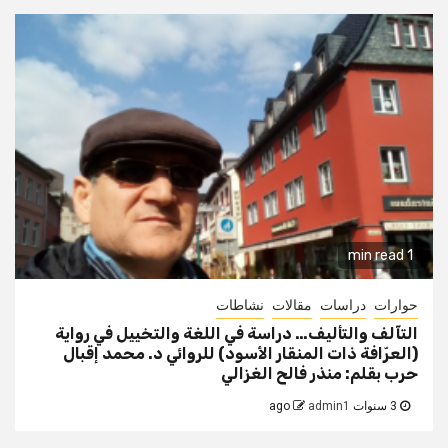
1 min read
حوارات
دراسات
مقالات
نشاطات
التآلف والتأليف… دراسة في اللغة والتخييل في رواية
(العرّافة ذات المنقار الأسود) للروائي د. محمد إقبال
حرب بقلم: منذر فالح الغزالي
3 سنوات ago
admin1