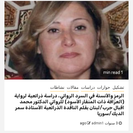
1 min read
تشكيل
حوارات
دراسات
مقالات
نشاطات
الرمز والأنسنة في السرد الروائي، دراسة ذرائعية لرواية
(العرَّافة ذات المنقار الأسود) للروائي الدكتور محمد
اقبال حرب/لبنان بقلم الناقدة الذرائعية الأستاذة سمر
الديك/سوريا
3 سنوات ago
admin1