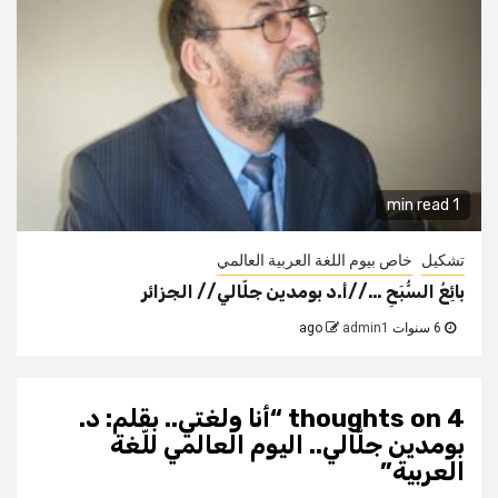
1 min read
تشكيل
خاص بيوم اللغة العربية العالمي
بائِعُ السُّبَحِ …//أ.د بومدين جلّالي// الجزائر
6 سنوات ago
admin1
4 thoughts on “
أنا ولغتي.. بقلم: د.
بومدين جلّالي.. اليوم العالمي للّغة
العربية
”