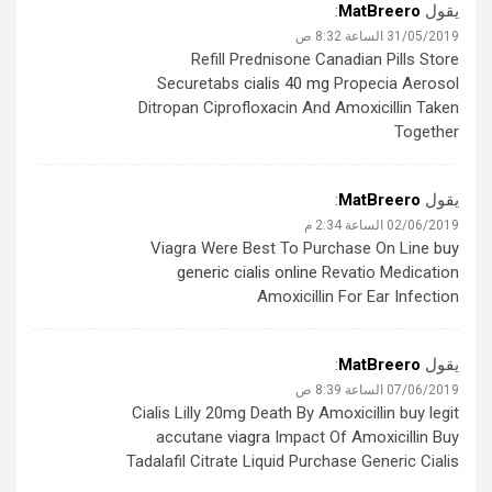
يقول
MatBreero
:
31/05/2019 الساعة 8:32 ص
Refill Prednisone Canadian Pills Store
Securetabs
cialis 40 mg
Propecia Aerosol
Ditropan Ciprofloxacin And Amoxicillin Taken
Together
يقول
MatBreero
:
02/06/2019 الساعة 2:34 م
Viagra Were Best To Purchase On Line
buy
generic cialis online
Revatio Medication
Amoxicillin For Ear Infection
يقول
MatBreero
:
07/06/2019 الساعة 8:39 ص
Cialis Lilly 20mg Death By Amoxicillin buy legit
accutane
viagra
Impact Of Amoxicillin Buy
Tadalafil Citrate Liquid Purchase Generic Cialis