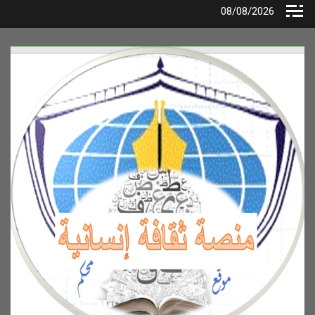
Ski
08/08/2026
t
conten