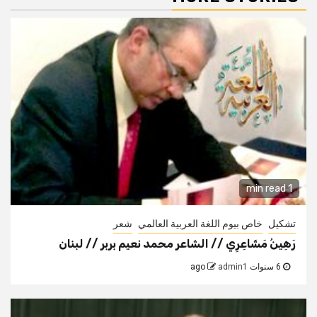
1 min read
تشكيل
خاص بيوم اللغة العربية العالمي
شعر
رَهِينُ مَشَاعِرِي // الشاعر محمد نعيم بربر // لبنان
6 سنوات ago
admin1