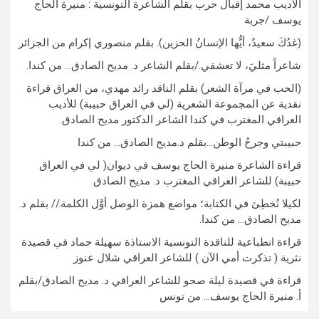
الأديب محمد إقبال حرب بقلم الشاعرة التونسية : منيرة الحاج
يوسف /جربة
(غدُكَ سعيدٌ، أيُّها الإنسانُ الحزين). بقلم منصوري إكرام من الجزائر
شاعراً مثليَ، لا تعشقي./بقلم الشاعر د. مديح الصادق… من كندا.
(الحب في مرآة الشعر) بقلم الناقد رائد مهدي، من العراق قراءة
نقدية عن المجموعة الشعرية (لي في العراق حبيبة) للأديب
العراقي المغترب في كندا الشاعر الدكتور مديح الصادق.
حبيبتي وجرحُ الوطن…بقلم د.مديح الصادق… من كندا
قراءة الشاعرة منيرة الحاج يوسف في ديوان( لي في العراق
حبيبة) للشاعر العراقي المغترب د. مديح الصادق
لكيلا نُخطِئ في الكتابة؛ مواضع همزة الوصل أوَّل الكلمة.// بقلم د.
مديح الصادق… من كندا.
قراءة انطباعية للناقدة التونسية الاستاذة سهيلة حماد في قصيدة
نثرية ( تذكرت أمي الآن ) للشاعر العراقي شلال عنوز
قراءة في قصيدة ليلة صحو للشاعر العراقي د. مديح الصادق/بقلم
أ. منيرة الحاج يوسف… من تونس