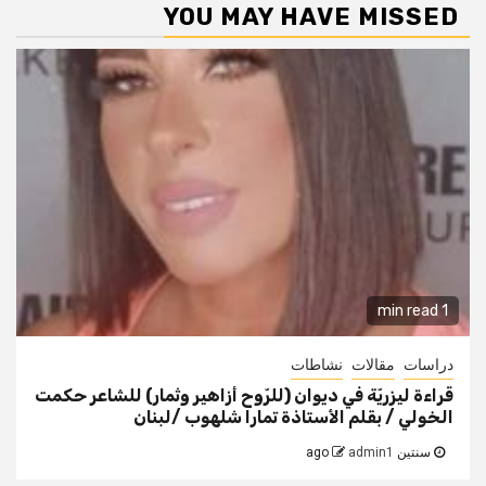
YOU MAY HAVE MISSED
1 min read
دراسات
مقالات
نشاطات
قراءة ليزريّة في ديوان (للرّوح أزاهير وثمار) للشاعر حكمت
الخولي / بقلم الأستاذة تمارا شلهوب /لبنان
سنتين ago
admin1