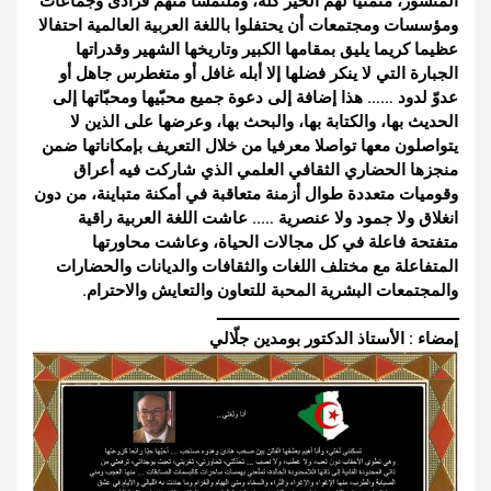
المنشور، متمنيا لهم الخير كله، وملتمسا منهم فرادى وجماعات
ومؤسسات ومجتمعات أن يحتفلوا باللغة العربية العالمية احتفالا
عظيما كريما يليق بمقامها الكبير وتاريخها الشهير وقدراتها
الجبارة التي لا ينكر فضلها إلا أبله غاف
ل أو متغطرس جاهل أو
عدوّ لدود …… هذا إضافة إلى دعوة جميع محبّيها ومحبّاتها إلى
الحديث بها، والكتابة بها، والبحث بها، وعرضها على الذين لا
يتواصلون معها تواصلا معرفيا من خلال التعريف بإمكاناتها ضمن
منجزها الحضاري الثقافي العلمي الذي شاركت فيه أعراق
وقوميات متعددة طوال أزمنة متعاقبة في أمكنة متباينة، من دون
انغلاق ولا جمود ولا عنصرية ….. عاشت اللغة العربية راقية
متفتحة فاعلة في كل مجالات الحياة، وعاشت محاورتها
المتفاعلة مع مختلف اللغات والثقافات والديانات والحضارات
والمجتمعات البشرية المحبة للتعاون والتعايش والاحترام.
ــــــــــــــــــــــــــ
ــــــــــــــــــــــــــ
ـــ
إمضاء : الأستاذ الدكتور بومدين جلّالي