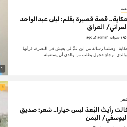
صة
كاية.. قصة قصيرة بقلم: ليلى عبدالواحد
لمراني/ العراق
9 سنوات ago
admin1
كاية وصلتنا رسالة من ابن عمٍّ لي يعيش في البصرة، قرأتها
والدي. برجاءٍ خجول يطلب من والدي أن يستقبله...
1 min read
3
عر
الت رأَيتُ البُعدَ ليس خيارا.. شعر: صديق
ليوسفي/ اليمن