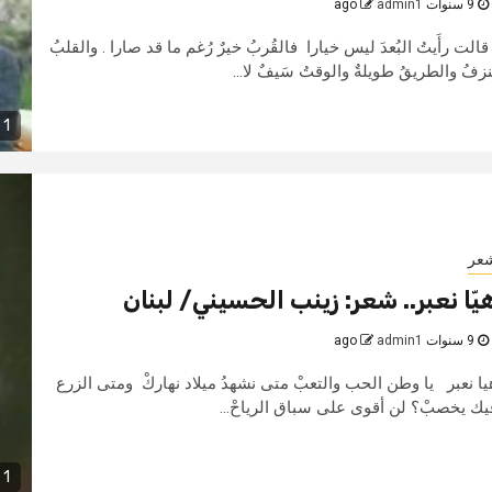
9 سنوات ago
admin1
الت رأَيتُ البُعدَ ليس خيارا فالقُربُ خيرٌ رُغم ما قد صارا . والقلبُ
َنزفُ والطريقُ طويلةٌ والوقتُ سَيفٌ لا...
1 min read
عر
يّا نعبر.. شعر: زينب الحسيني/ لبنان
9 سنوات ago
admin1
يا نعبر يا وطن الحب والتعبْ متى نشهدُ ميلاد نهاركْ ومتى الزرع
يك يخصبْ؟ لن أقوى على سباق الرياحْ...
1 min read