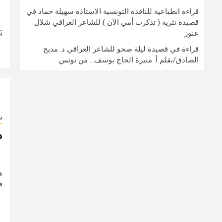
قراءة انطباعية للناقدة التونسية الاستاذة سهيلة حماد في
ق
قصيدة نثرية ( تذكرت أمي الآن ) للشاعر العراقي شلال
ي
عنوز
قراءة في قصيدة ليلة صحو للشاعر العراقي د. مديح
الصادق/بقلم أ. منيرة الحاج يوسف… من تونس
ش
ه
ه
ف