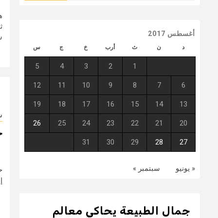
ه
ث
أغسطس 2017
ش
د
ن
ث
أرب
خ
ج
س
5
4
3
2
1
12
11
10
9
8
7
6
19
18
17
16
15
14
13
ش
26
25
24
23
22
21
20
ح
31
30
29
28
27
« يونيو
سبتمبر »
ح
إ
جمال الطبيعة يحاكي معالم