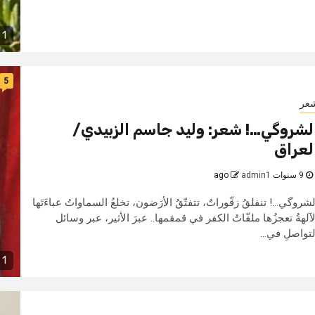
1 min read
5
عر
لشروگي…! شعر: وليد جاسم الزبيدي/
لعراق
9 سنوات ago
admin1
لشروگي...! تنفلقُ زقّوراتٌ، تتفتّقُ الأرَضون، تخلعُ السماواتُ عباءَتَها
لآلهةُ تعجزُها ملفّاتُ الكفر في قمقمها.. عبرَ الأثير، عبر وسائل
لتواصلِ في...
1 min read