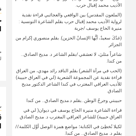
الأديب محمد إقبال حرب.
ق
(الملعون المقدس) بين الواقعي والعجائبي قراءة نقدية
ح
لرواية الأديب محمد إقبال حرب بقلم الشاعرة التونسية :
ا
منيرة الحاج يوسف /جربة
(غدُكَ سعيدٌ، أيُّها الإنسانُ الحزين). بقلم منصوري إكرام من
الجزائر
ح
شاعراً مثليَ، لا تعشقي./بقلم الشاعر د. مديح الصادق…
ل
من كندا.
(الحب في مرآة الشعر) بقلم الناقد رائد مهدي، من العراق
قراءة نقدية عن المجموعة الشعرية (لي في العراق حبيبة)
للأديب العراقي المغترب في كندا الشاعر الدكتور مديح
الصادق.
حبيبتي وجرحُ الوطن…بقلم د.مديح الصادق… من كندا
ش
قراءة الشاعرة منيرة الحاج يوسف في ديوان( لي في
ق
العراق حبيبة) للشاعر العراقي المغترب د. مديح الصادق
ا
لكيلا نُخطِئ في الكتابة؛ مواضع همزة الوصل أوَّل الكلمة.//
بقلم د. مديح الصادق… من كندا.