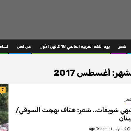
شعر
يوم اللغة العربية العالمي 18 كانون الأول
من نحن
نشاط
شهر:
أغسطس 2017
7
عر
يهي شويفات.. شعر: هتاف بهجت السوقي/
بنان
9 سنوات ago
admin1