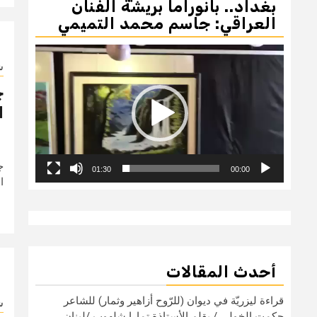
بغداد.. بانوراما بريشة الفنان
العراقي: جاسم محمد التميمي
مشغل
الفيديو
ش
ج
ا
ج
01:30
00:00
ا
أحدث المقالات
قراءة ليزريّة في ديوان (للرّوح أزاهير وثمار) للشاعر
ش
حكمت الخولي / بقلم الأستاذة تمارا شلهوب /لبنان