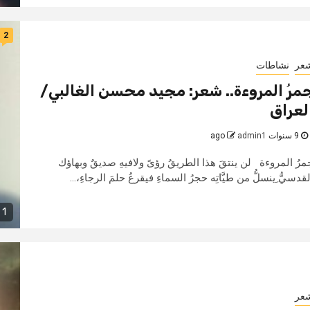
2
عر
نشاطات
مرُ المروءة.. شعر: مجيد محسن الغالبي/
لعراق
9 سنوات ago
admin1
مرُ المروءة لن ينتقَ هذا الطريقُ رؤىً ولافيهِ صديقٌ وبهاؤك
لقدسيُّ ِينسلُّ من طيَّاتِه حجرُ السماءِ فيقرعُ حلمَ الرجاءِ،...
1 min read
عر