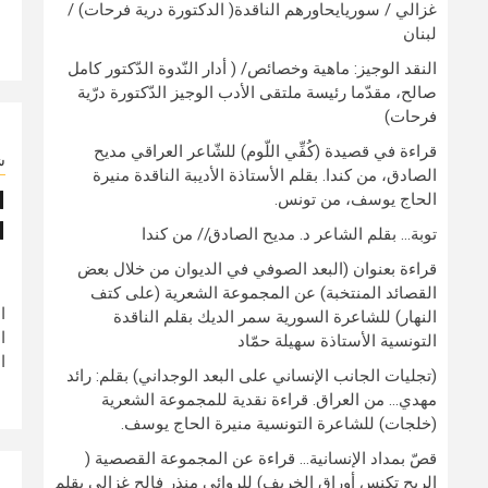
غزالي / سوريايحاورهم الناقدة( الدكتورة درية فرحات) /
لبنان
النقد الوجيز: ماهية وخصائص/ ( أدار النّدوة الدّكتور كامل
صالح، مقدّما رئيسة ملتقى الأدب الوجيز الدّكتورة درّية
فرحات)
قراءة في قصيدة (كُفِّي اللّوم) للشّاعر العراقي مديح
ش
الصادق، من كندا. بقلم الأستاذة الأديبة الناقدة منيرة
ا
الحاج يوسف، من تونس.
ا
توبة… بقلم الشاعر د. مديح الصادق// من كندا
قراءة بعنوان (البعد الصوفي في الديوان من خلال بعض
القصائد المنتخبة) عن المجموعة الشعرية (على كتف
ا
النهار) للشاعرة السورية سمر الديك بقلم الناقدة
ا
التونسية الأستاذة سهيلة حمّاد
ا
(تجليات الجانب الإنساني على البعد الوجداني) بقلم: رائد
مهدي… من العراق. قراءة نقدية للمجموعة الشعرية
(خلجات) للشاعرة التونسية منيرة الحاج يوسف.
قصّ بمداد الإنسانية… قراءة عن المجموعة القصصية (
الريح تكنس أوراق الخريف) للروائي منذر فالح غزالي بقلم