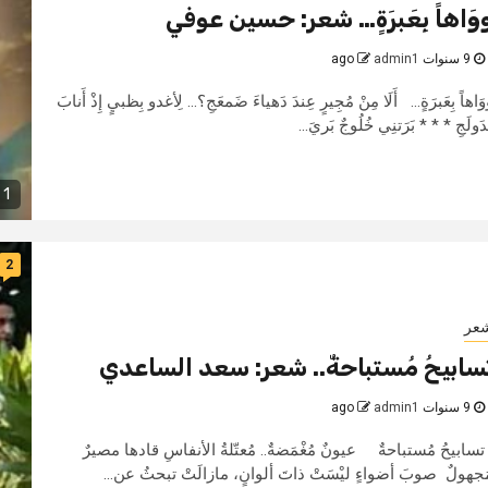
وَاهاً بِعَبرَةٍ… شعر: حسين عوفي
9 سنوات ago
admin1
َاهاً بِعَبرَةٍ... أَلَا مِنْ مُجِيرٍ عِندَ دَهياءَ ضَمعَجِ؟... لِأغدو بِظبيٍ إِذْ أَنابَ
َولَجِ * * * بَرَتنِي خُلُوجٌ بَريَ...
1 min read
2
عر
سابيحُ مُستباحةٌ.. شعر: سعد الساعدي
9 سنوات ago
admin1
سابيحُ مُستباحةٌ عيونٌ مُغْمَضةٌ.. مُعتّلةُ الأنفاسِ قادها مصيرٌ
َجهولٌ صوبَ أضواءٍ ليْسَتْ ذاتَ ألوانٍ، مازالَتْ تبحثُ عن...