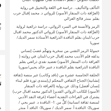
و
التآلف والتأليف… دراسة في اللغة والتخييل في رواية
(العرّافة ذات المنقار الأسود) للروائي د. محمد إقبال حرب
بقلم: منذر فالح الغزالي
وو
الرمز والأنسنة في السرد الروائي، دراسة ذرائعية لرواية
لد
(العرَّافة ذات المنقار الأسود) للروائي الدكتور محمد اقبال
حرب/لبنان بقلم الناقدة الذرائعية الأستاذة سمر الديك/
سوريا
حمولةُ الرمز التقني من سخرية وتهكّم غضبٌ إنساني
يدلقه قلم الأديب محمد إقبال حرب/لبنان. في روايته (
العرافة ذات المنقار الأسود) تعضيد نقدي ذرائعي بقلم
الناقدة الذرائعية بقلم الناقدة د.عبير خالد يحيي/سوريا
ش
الحلقة الخامسة عشرة من (ناقد وكاتب) عبر منصة (ثقافة
إنشانية) الجناح الثقافي المحكم ل(منتدى ثورة قلم لبناء
ت
إنسان أفضل) وذلك عن رواية (العرافة ذات المنقار
الأسود) للكاتب الروائي القدير( الدكتور محمد اقبال حرب)
يشترك في القراءات النقدية أعضاء (غرفة النقد الأدبي
لمنصة ثقافة انسانية) كلٌّ من :1- الناقدة د. عبير يحي /
ت
سوريا2- الناقدة أ. سمر الديك / سوريا3- الناقد أ. منذر
م