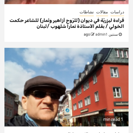
دراسات
مقالات
نشاطات
قراءة ليزريّة في ديوان (للرّوح أزاهير وثمار) للشاعر حكمت
الخولي / بقلم الأستاذة تمارا شلهوب /لبنان
سنتين ago
admin1
1 min read