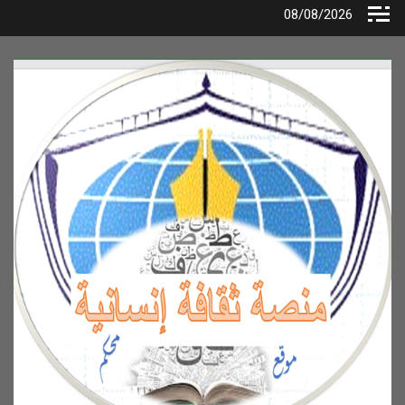
Ski
08/08/2026
t
conten