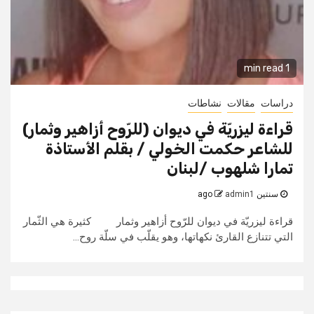
1 min read
دراسات
مقالات
نشاطات
قراءة ليزريّة في ديوان (للرّوح أزاهير وثمار)
للشاعر حكمت الخولي / بقلم الأستاذة
تمارا شلهوب /لبنان
سنتين ago
admin1
قراءة ليزريّة في ديوان للرّوح أزاهير وثمار كثيرة هي الثّمار
التي تتنازع القارئ نكهاتها، وهو يقلّب في سلّة روح...