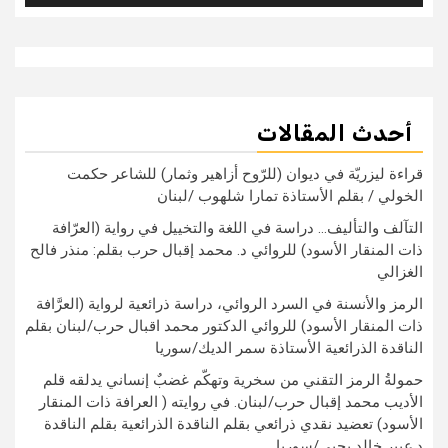
أحدث المقالات
قراءة ليزريّة في ديوان (للرّوح أزاهير وثمار) للشاعر حكمت
الخولي / بقلم الأستاذة تمارا شلهوب /لبنان
التآلف والتأليف… دراسة في اللغة والتخييل في رواية (العرّافة
ذات المنقار الأسود) للروائي د. محمد إقبال حرب بقلم: منذر فالح
الغزالي
الرمز والأنسنة في السرد الروائي، دراسة ذرائعية لرواية (العرَّافة
ذات المنقار الأسود) للروائي الدكتور محمد اقبال حرب/لبنان بقلم
الناقدة الذرائعية الأستاذة سمر الديك/سوريا
حمولةُ الرمز التقني من سخرية وتهكّم غضبٌ إنساني يدلقه قلم
الأديب محمد إقبال حرب/لبنان. في روايته ( العرافة ذات المنقار
الأسود) تعضيد نقدي ذرائعي بقلم الناقدة الذرائعية بقلم الناقدة
د.عبير خالد يحيي/سوريا