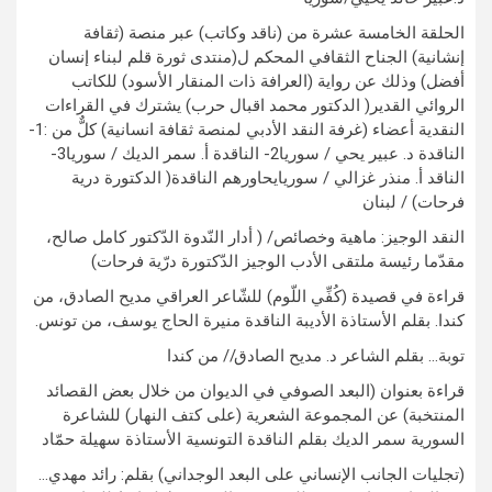
الحلقة الخامسة عشرة من (ناقد وكاتب) عبر منصة (ثقافة
إنشانية) الجناح الثقافي المحكم ل(منتدى ثورة قلم لبناء إنسان
أفضل) وذلك عن رواية (العرافة ذات المنقار الأسود) للكاتب
الروائي القدير( الدكتور محمد اقبال حرب) يشترك في القراءات
النقدية أعضاء (غرفة النقد الأدبي لمنصة ثقافة انسانية) كلٌّ من :1-
الناقدة د. عبير يحي / سوريا2- الناقدة أ. سمر الديك / سوريا3-
الناقد أ. منذر غزالي / سوريايحاورهم الناقدة( الدكتورة درية
فرحات) / لبنان
النقد الوجيز: ماهية وخصائص/ ( أدار النّدوة الدّكتور كامل صالح،
مقدّما رئيسة ملتقى الأدب الوجيز الدّكتورة درّية فرحات)
قراءة في قصيدة (كُفِّي اللّوم) للشّاعر العراقي مديح الصادق، من
كندا. بقلم الأستاذة الأديبة الناقدة منيرة الحاج يوسف، من تونس.
توبة… بقلم الشاعر د. مديح الصادق// من كندا
قراءة بعنوان (البعد الصوفي في الديوان من خلال بعض القصائد
المنتخبة) عن المجموعة الشعرية (على كتف النهار) للشاعرة
السورية سمر الديك بقلم الناقدة التونسية الأستاذة سهيلة حمّاد
(تجليات الجانب الإنساني على البعد الوجداني) بقلم: رائد مهدي…