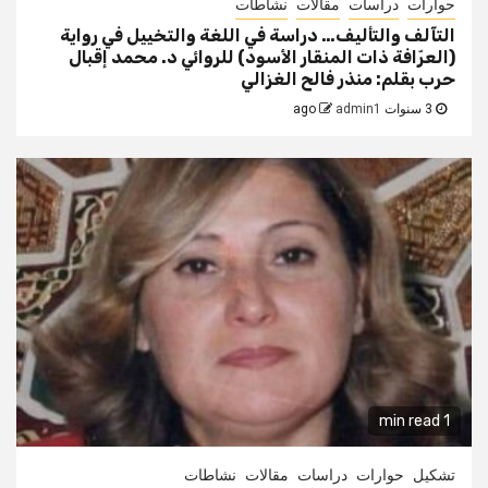
حوارات
دراسات
مقالات
نشاطات
التآلف والتأليف… دراسة في اللغة والتخييل في رواية
(العرّافة ذات المنقار الأسود) للروائي د. محمد إقبال
حرب بقلم: منذر فالح الغزالي
3 سنوات ago
admin1
1 min read
تشكيل
حوارات
دراسات
مقالات
نشاطات