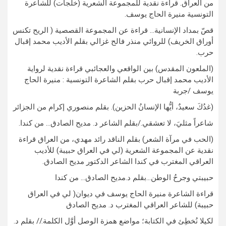
من العراق. قراءة نقدية للمجموعة الشعرية (خلجات) للشاعرة
التونسية منيرة الحاج يوسف.
قصّ بمداد الإنسانية… قراءة عن المجموعة القصصية ( الريح تكنس
أوراق الخريف) للروائي منذر فالح غزالي بقلم الأديب محمد إقبال
حرب.
(الملعون المقدس) بين الواقعي والعجائبي قراءة نقدية لرواية
الأديب محمد إقبال حرب بقلم الشاعرة التونسية : منيرة الحاج
يوسف /جربة
(غدُكَ سعيدٌ، أيُّها الإنسانُ الحزين). بقلم منصوري إكرام من الجزائر
شاعراً مثليَ، لا تعشقي./بقلم الشاعر د. مديح الصادق… من كندا.
(الحب في مرآة الشعر) بقلم الناقد رائد مهدي، من العراق قراءة
نقدية عن المجموعة الشعرية (لي في العراق حبيبة) للأديب
العراقي المغترب في كندا الشاعر الدكتور مديح الصادق.
حبيبتي وجرحُ الوطن…بقلم د.مديح الصادق… من كندا
قراءة الشاعرة منيرة الحاج يوسف في ديوان( لي في العراق
حبيبة) للشاعر العراقي المغترب د. مديح الصادق
لكيلا نُخطِئ في الكتابة؛ مواضع همزة الوصل أوَّل الكلمة.// بقلم د.