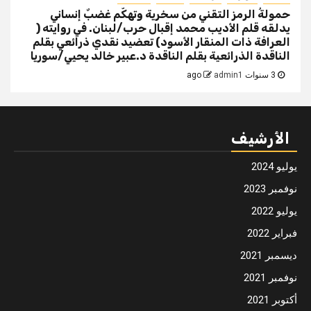
حمولةُ الرمز التقني من سخرية وتهكّم غضبٌ إنساني
يدلقه قلم الأديب محمد إقبال حرب/لبنان. في روايته (
العرافة ذات المنقار الأسود) تعضيد نقدي ذرائعي بقلم
الناقدة الذرائعية بقلم الناقدة د.عبير خالد يحيي/سوريا
3 سنوات ago
admin1
الأرشيف
يوليو 2024
نوفمبر 2023
يوليو 2022
فبراير 2022
ديسمبر 2021
نوفمبر 2021
أكتوبر 2021