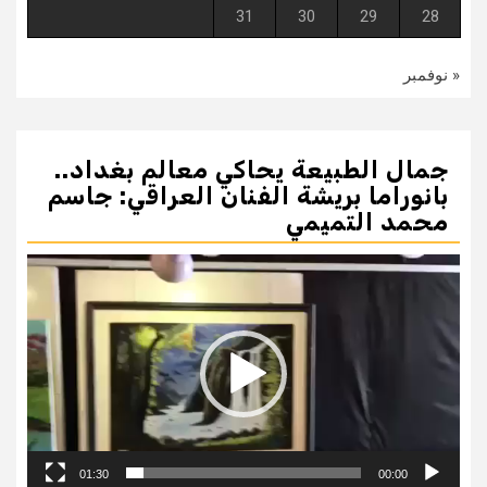
31
30
29
28
« نوفمبر
جمال الطبيعة يحاكي معالم بغداد..
بانوراما بريشة الفنان العراقي: جاسم
محمد التميمي
مشغل
الفيديو
01:30
00:00