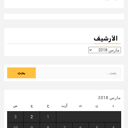
الأرشيف
الأرشيف
البحث
عن:
مارس 2018
د
ن
ث
أرب
خ
ج
س
3
2
1