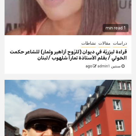
1 min read
دراسات
مقالات
نشاطات
قراءة ليزريّة في ديوان (للرّوح أزاهير وثمار) للشاعر حكمت
الخولي / بقلم الأستاذة تمارا شلهوب /لبنان
سنتين ago
admin1