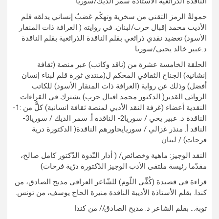
الناقدة الذرائعية الأستاذة سمر الديك/سوريا
حمولةُ الرمز التقني من سخرية وتهكّم غضبٌ إنساني يدلقه قلم
الأديب محمد إقبال حرب/لبنان. في روايته ( العرافة ذات المنقار
الأسود) تعضيد نقدي ذرائعي بقلم الناقدة الذرائعية بقلم الناقدة
د.عبير خالد يحيي/سوريا
الحلقة الخامسة عشرة من (ناقد وكاتب) عبر منصة (ثقافة
إنشانية) الجناح الثقافي المحكم ل(منتدى ثورة قلم لبناء إنسان
أفضل) وذلك عن رواية (العرافة ذات المنقار الأسود) للكاتب
الروائي القدير( الدكتور محمد اقبال حرب) يشترك في القراءات
النقدية أعضاء (غرفة النقد الأدبي لمنصة ثقافة انسانية) كلٌّ من :1-
الناقدة د. عبير يحي / سوريا2- الناقدة أ. سمر الديك / سوريا3-
الناقد أ. منذر غزالي / سوريايحاورهم الناقدة( الدكتورة درية
فرحات) / لبنان
النقد الوجيز: ماهية وخصائص/ ( أدار النّدوة الدّكتور كامل صالح،
مقدّما رئيسة ملتقى الأدب الوجيز الدّكتورة درّية فرحات)
قراءة في قصيدة (كُفِّي اللّوم) للشّاعر العراقي مديح الصادق، من
كندا. بقلم الأستاذة الأديبة الناقدة منيرة الحاج يوسف، من تونس.
توبة… بقلم الشاعر د. مديح الصادق// من كندا