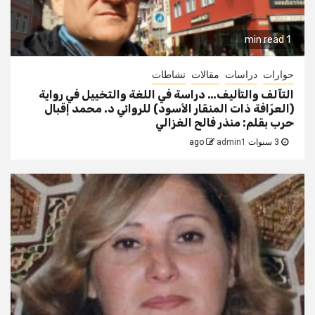
1 min read
حوارات
دراسات
مقالات
نشاطات
التآلف والتأليف… دراسة في اللغة والتخييل في رواية
(العرّافة ذات المنقار الأسود) للروائي د. محمد إقبال
حرب بقلم: منذر فالح الغزالي
3 سنوات ago
admin1