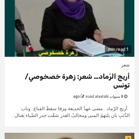
1 min read
شعر
أريج الرّماد… شعر: زهرة خصخوصي/
تونس
8 سنوات ago
suad alaatabi
أريج الرّماد... مضى عهدُ الخديعة مِزقا سقطَ القناع.. وناب
الذّئبِ بان يلتهمُ المنى ومخالبُ الغدر شقّت خدر الضّياء تغتال...