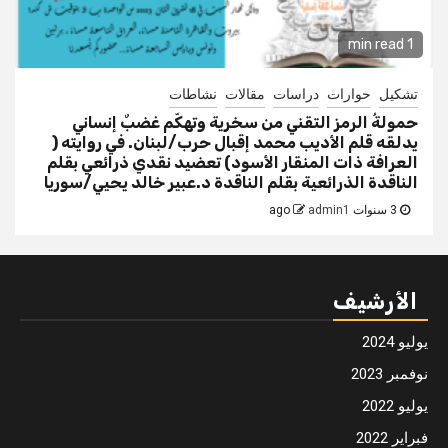
1 min read
تشكيل
حوارات
دراسات
مقالات
نشاطات
حمولةُ الرمز التقني من سخرية وتهكّم غضبٌ إنساني
يدلقه قلم الأديب محمد إقبال حرب/لبنان. في روايته (
العرافة ذات المنقار الأسود) تعضيد نقدي ذرائعي بقلم
الناقدة الذرائعية بقلم الناقدة د.عبير خالد يحيي/سوريا
3 سنوات ago
admin1
الأرشيف
يوليو 2024
نوفمبر 2023
يوليو 2022
فبراير 2022