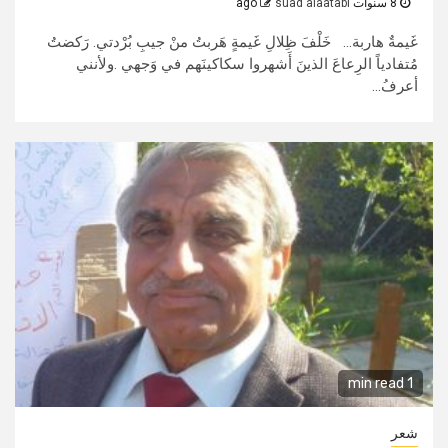
8 سنوات ago
suad alaatabi
غَيمةٌ هاربة... خَلْفَ ظِلالِ غَيمةٍ هَربتُ منْ جيبِ بُرْدتي. رَكضتُ
مُتفادياً الرِعاعَ الذينَ أَشهروا سكاكينَهم في وَجهي .ولأنني
أعرفُ...
1 min read
شعر