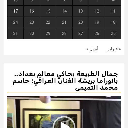
10
9
8
7
6
5
4
17
16
15
14
13
12
11
24
23
22
21
20
19
18
31
30
29
28
27
26
25
« فبراير
أبريل »
جمال الطبيعة يحاكي معالم بغداد..
بانوراما بريشة الفنان العراقي: جاسم
محمد التميمي
مشغل
الفيديو