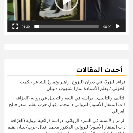
01:30
00:00
أحدث المقالات
قراءة ليزريّة في ديوان (للرّوح أزاهير وثمار) للشاعر حكمت
الخولي / بقلم الأستاذة تمارا شلهوب /لبنان
التآلف والتأليف… دراسة في اللغة والتخييل في رواية (العرّافة
ذات المنقار الأسود) للروائي د. محمد إقبال حرب بقلم: منذر فالح
الغزالي
الرمز والأنسنة في السرد الروائي، دراسة ذرائعية لرواية (العرَّافة
ذات المنقار الأسود) للروائي الدكتور محمد اقبال حرب/لبنان بقلم