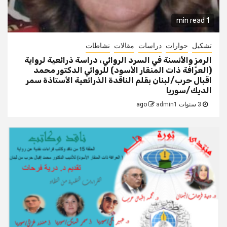
1 min read
تشكيل
حوارات
دراسات
مقالات
نشاطات
الرمز والأنسنة في السرد الروائي، دراسة ذرائعية لرواية
(العرَّافة ذات المنقار الأسود) للروائي الدكتور محمد
اقبال حرب/لبنان بقلم الناقدة الذرائعية الأستاذة سمر
الديك/سوريا
3 سنوات ago
admin1