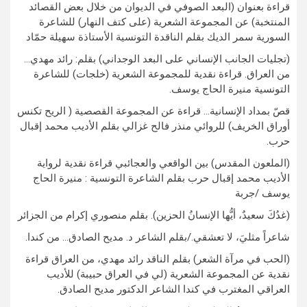
قراءة بعنوان (البعد الصوفي في الديوان من خلال بعض القصائد
المنتخبة) عن المجموعة الشعرية (على كتف النهار) للشاعرة
السورية سمر الديك بقلم الناقدة التونسية الأستاذة سهيلة حمّاد
(تجليات الجانب الإنساني على البعد الوجداني) بقلم: رائد مهدي…
من العراق. قراءة نقدية للمجموعة الشعرية (خلجات) للشاعرة
التونسية منيرة الحاج يوسف.
قصّ بمداد الإنسانية… قراءة عن المجموعة القصصية ( الريح تكنس
أوراق الخريف) للروائي منذر فالح غزالي بقلم الأديب محمد إقبال
حرب.
(الملعون المقدس) بين الواقعي والعجائبي قراءة نقدية لرواية
الأديب محمد إقبال حرب بقلم الشاعرة التونسية : منيرة الحاج
يوسف /جربة
(غدُكَ سعيدٌ، أيُّها الإنسانُ الحزين). بقلم منصوري إكرام من الجزائر
شاعراً مثليَ، لا تعشقي./بقلم الشاعر د. مديح الصادق… من كندا.
(الحب في مرآة الشعر) بقلم الناقد رائد مهدي، من العراق قراءة
نقدية عن المجموعة الشعرية (لي في العراق حبيبة) للأديب
العراقي المغترب في كندا الشاعر الدكتور مديح الصادق.