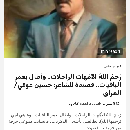
1 min read
غير مصنف
رَحِمَ اللهُ الأمّهات الراحِلات.. وأطال بعمرِ
الباقيات.. قصيدة للشاعر: حسين عوفي/
العراق
8 سنوات ago
suad alaatabi
رَحِمَ اللهُ الأمّهات الراحِلات... وأطال بعمرِ الباقيات... وهاهي أمي
(رحمها الله)، تطالعني بأشجى الذكريات، فانسابت دموعي حُرقةً
من حروف.... قصيدة:...