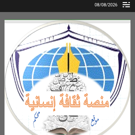
Ski
08/08/2026
t
conten