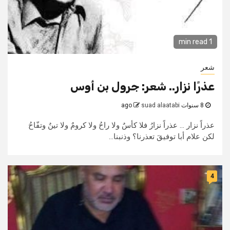
1 min read
شعر
عذرًا نزار.. شعر: جرول بن أوس
8 سنوات ago
suad alaatabi
عذراً نزار ... عذراً نزارُ فلا كأسٌ ولا راحُ ولا كرومٌ ولا تينٌ وتفّاحُ
لكن علام أبا توفيقَ تعذرنا؟ وذنبنا...
4