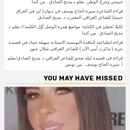
حبيبتي وجرحُ الوطن…بقلم د.مديح الصادق… من كندا
قراءة الشاعرة منيرة الحاج يوسف في ديوان( لي في العراق
حبيبة) للشاعر العراقي المغترب د. مديح الصادق
لكيلا نُخطِئ في الكتابة؛ مواضع همزة الوصل أوَّل الكلمة.// بقلم د.
مديح الصادق… من كندا.
قراءة انطباعية للناقدة التونسية الاستاذة سهيلة حماد في قصيدة
نثرية ( تذكرت أمي الآن ) للشاعر العراقي شلال عنوز
قراءة في قصيدة ليلة صحو للشاعر العراقي د. مديح الصادق/بقلم
أ. منيرة الحاج يوسف… من تونس
YOU MAY HAVE MISSED