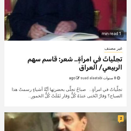
1 min read
غير مصنف
تجلِّياتٌ في امرأةٍ.. شعر: قاسم سهم
الربيعي/ العراق
8 سنوات ago
suad alaatabi
تجلِّياتٌ في امرأةٍ... صباحٌ تجلَّى بحضرتِها أيََّةُ أشياءٍ رسمتْ هذا
الصباح؟ وَقارٌ انْحَنى عندَهُ كُلُّ وَقار ثَمُلَتْ كُلُّ الخمورِ...
2