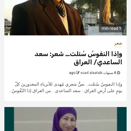
1 min read
شعر
وإذا النفوسُ سُئلت… شعر: سعد
الساعدي/ العراق
8 سنوات ago
suad alaatabi
وإذا النفوسُ سُئلت... نصٌّ شعري مُهدى للأبرياءِ المغدورينَ كلّ
يومٍ على أرضِ العراق... سعد الساعدي .. من العراق إذا النّفُوسُ...