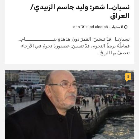
نسيان..! شعر: وليد جاسم الزبيدي/
العراق
8 سنوات ago
suad alaatabi
نسيان..! قدْ تنسَينَ: القمرَ دونَ هدهدةِ ينـــــــــــــــــــــــام...
قماطُهُ يربطُ النجوم، قدْ تنسَينَ: عصفورةً تحومُ في الأرجاء
تعصفُ بها الريحُ...
5