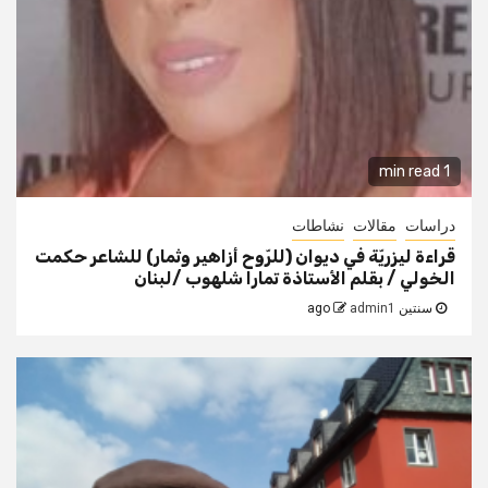
1 min read
دراسات
مقالات
نشاطات
قراءة ليزريّة في ديوان (للرّوح أزاهير وثمار) للشاعر حكمت
الخولي / بقلم الأستاذة تمارا شلهوب /لبنان
سنتين ago
admin1