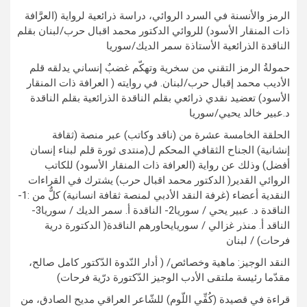
الرمز والأنسنة في السرد الروائي، دراسة ذرائعية لرواية (العرَّافة
ذات المنقار الأسود) للروائي الدكتور محمد اقبال حرب/لبنان بقلم
الناقدة الذرائعية الأستاذة سمر الديك/سوريا
حمولةُ الرمز التقني من سخرية وتهكّم غضبٌ إنساني يدلقه قلم
الأديب محمد إقبال حرب/لبنان. في روايته ( العرافة ذات المنقار
الأسود) تعضيد نقدي ذرائعي بقلم الناقدة الذرائعية بقلم الناقدة
د.عبير خالد يحيي/سوريا
الحلقة الخامسة عشرة من (ناقد وكاتب) عبر منصة (ثقافة
إنشانية) الجناح الثقافي المحكم ل(منتدى ثورة قلم لبناء إنسان
أفضل) وذلك عن رواية (العرافة ذات المنقار الأسود) للكاتب
الروائي القدير( الدكتور محمد اقبال حرب) يشترك في القراءات
النقدية أعضاء (غرفة النقد الأدبي لمنصة ثقافة انسانية) كلٌّ من :1-
الناقدة د. عبير يحي / سوريا2- الناقدة أ. سمر الديك / سوريا3-
الناقد أ. منذر غزالي / سوريايحاورهم الناقدة( الدكتورة درية
فرحات) / لبنان
النقد الوجيز: ماهية وخصائص/ ( أدار النّدوة الدّكتور كامل صالح،
مقدّما رئيسة ملتقى الأدب الوجيز الدّكتورة درّية فرحات)
قراءة في قصيدة (كُفِّي اللّوم) للشّاعر العراقي مديح الصادق، من