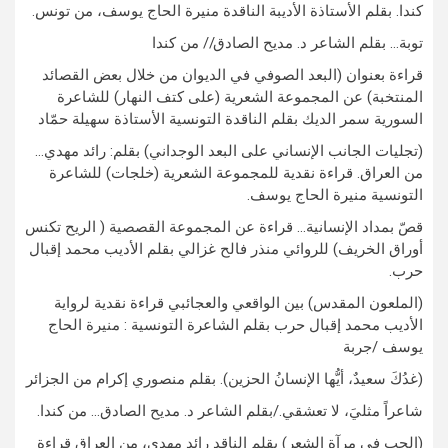
كندا. بقلم الأستاذة الأديبة الناقدة منيرة الحاج يوسف، من تونس.
توبة… بقلم الشاعر د. مديح الصادق// من كندا
قراءة بعنوان (البعد الصوفي في الديوان من خلال بعض القصائد
المنتخبة) عن المجموعة الشعرية (على كتف النهار) للشاعرة
السورية سمر الديك بقلم الناقدة التونسية الأستاذة سهيلة حمّاد
(تجليات الجانب الإنساني على البعد الوجداني) بقلم: رائد مهدي…
من العراق. قراءة نقدية للمجموعة الشعرية (خلجات) للشاعرة
التونسية منيرة الحاج يوسف.
قصّ بمداد الإنسانية… قراءة عن المجموعة القصصية ( الريح تكنس
أوراق الخريف) للروائي منذر فالح غزالي بقلم الأديب محمد إقبال
حرب.
(الملعون المقدس) بين الواقعي والعجائبي قراءة نقدية لرواية
الأديب محمد إقبال حرب بقلم الشاعرة التونسية : منيرة الحاج
يوسف /جربة
(غدُكَ سعيدٌ، أيُّها الإنسانُ الحزين). بقلم منصوري إكرام من الجزائر
شاعراً مثليَ، لا تعشقي./بقلم الشاعر د. مديح الصادق… من كندا.
(الحب في مرآة الشعر) بقلم الناقد رائد مهدي، من العراق قراءة