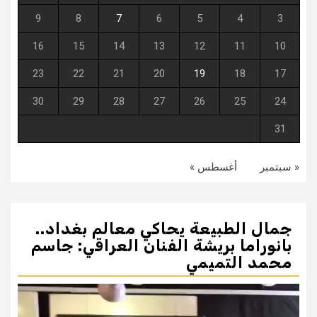
9
8
7
6
5
4
3
16
15
14
13
12
11
10
23
22
21
20
19
18
17
30
29
28
27
26
25
24
31
« سبتمبر
أغسطس »
جمال الطبيعة يحاكي معالم بغداد..
بانوراما بريشة الفنان العراقي: جاسم
محمد التميمي
مشغل
الفيديو