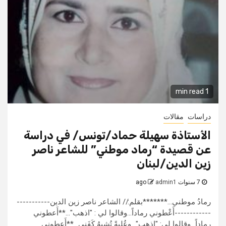
1 min read
دراسات
مقالات
الأستاذة سهيلة حماد/تونس/ في دراسة
عن قصيدة “رماد موطني” للشاعر ناصر
زين الدين/لبنان
7 سنوات ago
admin1
رمادُ موطني...*******بقلم:// الشاعر ناصر زين الدين-----------
------------أَعْطوني رماداً...وقالوا لي : "اذهب"...**أَعطوني
رماداً...وقالوا لي: "اذهب"...وعُلبةً تُشبهُ كَفَني...**أَعطوني