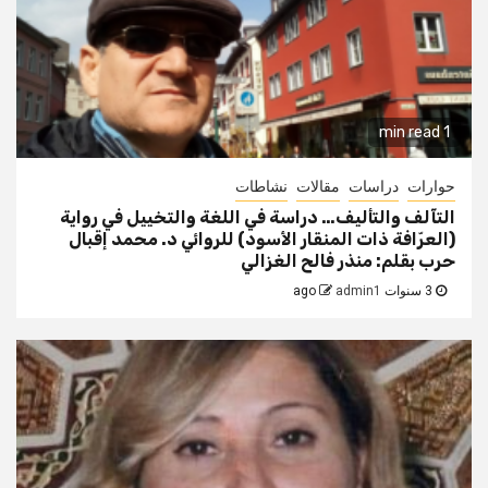
1 min read
حوارات
دراسات
مقالات
نشاطات
التآلف والتأليف… دراسة في اللغة والتخييل في رواية
(العرّافة ذات المنقار الأسود) للروائي د. محمد إقبال
حرب بقلم: منذر فالح الغزالي
3 سنوات ago
admin1