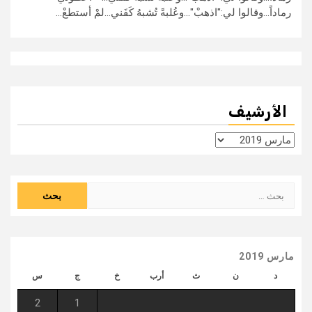
رماداً...وقالوا لي:"اذهبْ"...وعُلبةً تُشبهُ كَفَني...لمْ أستطعْ...
الأرشيف
الأرشيف
البحث
عن:
مارس 2019
د
ن
ث
أرب
خ
ج
س
2
1