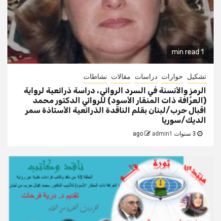
1 min read
تشكيل
حوارات
دراسات
مقالات
نشاطات
الرمز والأنسنة في السرد الروائي، دراسة ذرائعية لرواية
(العرَّافة ذات المنقار الأسود) للروائي الدكتور محمد
اقبال حرب/لبنان بقلم الناقدة الذرائعية الأستاذة سمر
الديك/سوريا
3 سنوات ago
admin1