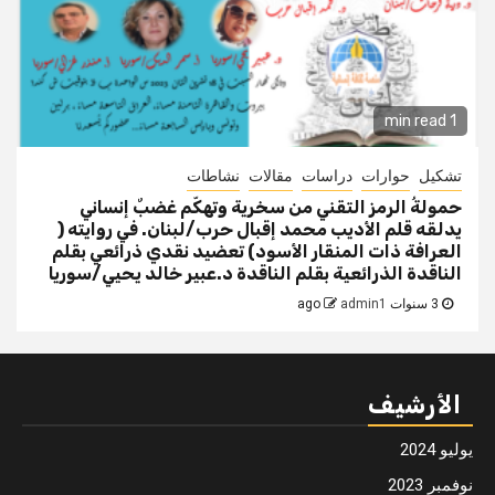
1 min read
تشكيل
حوارات
دراسات
مقالات
نشاطات
حمولةُ الرمز التقني من سخرية وتهكّم غضبٌ إنساني
يدلقه قلم الأديب محمد إقبال حرب/لبنان. في روايته (
العرافة ذات المنقار الأسود) تعضيد نقدي ذرائعي بقلم
الناقدة الذرائعية بقلم الناقدة د.عبير خالد يحيي/سوريا
3 سنوات ago
admin1
الأرشيف
يوليو 2024
نوفمبر 2023