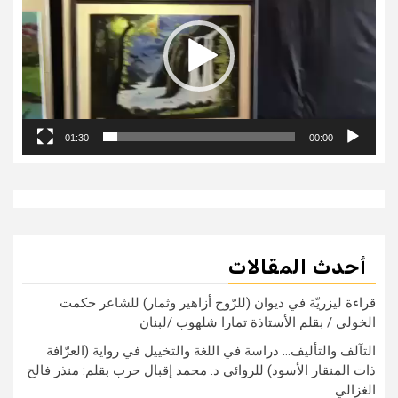
01:30
00:00
أحدث المقالات
قراءة ليزريّة في ديوان (للرّوح أزاهير وثمار) للشاعر حكمت
الخولي / بقلم الأستاذة تمارا شلهوب /لبنان
التآلف والتأليف… دراسة في اللغة والتخييل في رواية (العرّافة
ذات المنقار الأسود) للروائي د. محمد إقبال حرب بقلم: منذر فالح
الغزالي