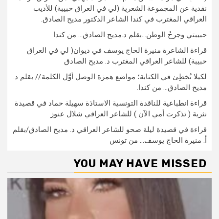
نقدية عن المجموعة الشعرية (لي في العراق حبيبة) للأديب
العراقي المغترب في كندا الشاعر الدكتور مديح الصادق.
حبيبتي وجرحُ الوطن…بقلم د.مديح الصادق… من كندا
قراءة الشاعرة منيرة الحاج يوسف في ديوان( لي في العراق
حبيبة) للشاعر العراقي المغترب د. مديح الصادق
لكيلا نُخطِئ في الكتابة؛ مواضع همزة الوصل أوَّل الكلمة.// بقلم د.
مديح الصادق… من كندا.
قراءة انطباعية للناقدة التونسية الاستاذة سهيلة حماد في قصيدة
نثرية ( تذكرت أمي الآن ) للشاعر العراقي شلال عنوز
قراءة في قصيدة ليلة صحو للشاعر العراقي د. مديح الصادق/بقلم
أ. منيرة الحاج يوسف… من تونس
YOU MAY HAVE MISSED