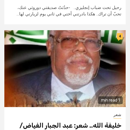
رحيل تحت ضباب إنجليزي.. -حدٌثتُ صديقتي دوروثي عنك،
تحبّ أن تراك.. هكذا بادرتني أختي في ثاني يوم لزيارتي لها...
4
1 min read
شعر
خليفة الله.. شعر: عبد الجبار الفياض/