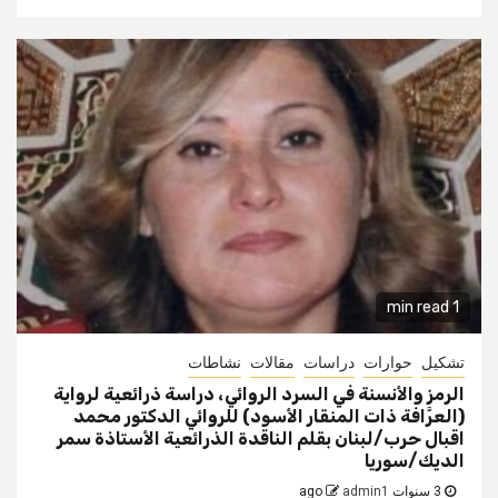
1 min read
تشكيل
حوارات
دراسات
مقالات
نشاطات
الرمز والأنسنة في السرد الروائي، دراسة ذرائعية لرواية
(العرَّافة ذات المنقار الأسود) للروائي الدكتور محمد
اقبال حرب/لبنان بقلم الناقدة الذرائعية الأستاذة سمر
الديك/سوريا
3 سنوات ago
admin1