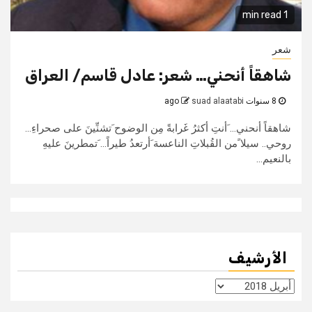
1 min read
شعر
شاهقاً أنحني… شعر: عادل قاسم/ العراق
8 سنوات ago
suad alaatabi
شاهقاً أنحني... َأنتِ أكثرُ غَرابةً مِن الوضوح َتشنِّينَ على صحراءِ...
روحي.. سيلا ًمن القُبلاتِ الناعسة َأرتعدُ طيراً... َتمطرينَ عليهِ
بالنعيم...
الأرشيف
الأرشيف