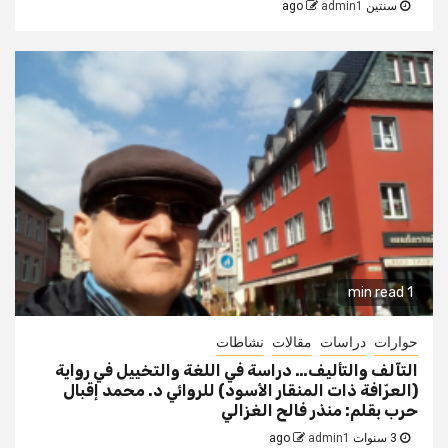
سنتين ago
admin1
1 min read
حوارات
دراسات
مقالات
نشاطات
التآلف والتأليف… دراسة في اللغة والتخييل في رواية
(العرّافة ذات المنقار الأسود) للروائي د. محمد إقبال
حرب بقلم: منذر فالح الغزالي
3 سنوات ago
admin1