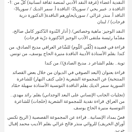
النقدية أعضاء (غرفة النقد الأدبي لمنصة ثقافة انسانية) كلٌّ من :1-
الناقدة د. عبير يحي / سوريا2- الناقدة أ. سمر الديك / سوريا3-
الناقد أ. منذر غزالي / سوريايحاورهم الناقدة( الدكتورة درية
فرحات) / لبنان
النقد الوجيز: ماهية وخصائص/ ( أدار النّدوة الدّكتور كامل صالح،
مقدّما رئيسة ملتقى الأدب الوجيز الدّكتورة درّية فرحات)
قراءة في قصيدة (كُفِّي اللّوم) للشّاعر العراقي مديح الصادق، من
كندا. بقلم الأستاذة الأديبة الناقدة منيرة الحاج يوسف، من تونس.
توبة… بقلم الشاعر د. مديح الصادق// من كندا
قراءة بعنوان (البعد الصوفي في الديوان من خلال بعض القصائد
المنتخبة) عن المجموعة الشعرية (على كتف النهار) للشاعرة
السورية سمر الديك بقلم الناقدة التونسية الأستاذة سهيلة حمّاد
(تجليات الجانب الإنساني على البعد الوجداني) بقلم: رائد مهدي…
من العراق. قراءة نقدية للمجموعة الشعرية (خلجات) للشاعرة
التونسية منيرة الحاج يوسف.
قصّ بمداد الإنسانية… قراءة عن المجموعة القصصية ( الريح تكنس
أوراق الخريف) للروائي منذر فالح غزالي بقلم الأديب محمد إقبال
حرب.