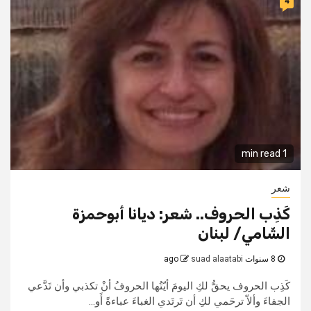
4
1 min read
شعر
كَذِب الحروف.. شعر: ديانا أبوحمزة
الشّامي/ لبنان
8 سنوات ago
suad alaatabi
كَذِب الحروف يحقُّ لكِ اليومَ أيّتُها الحروفُ أنْ تكذبي وأن تَدَّعي
الجفاءَ وألاّ ترحَمي لكِ أن تَرتَدي الغباءَ عباءةً أَو...