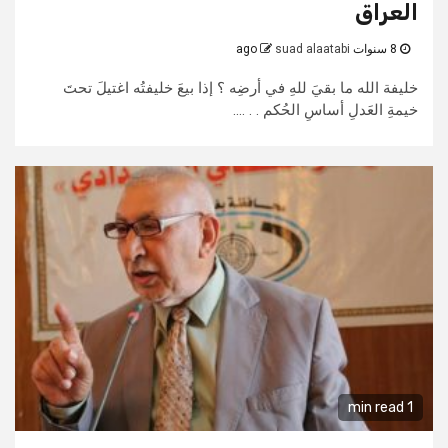
العراق
8 سنوات ago
suad alaatabi
خليفة الله ما بقيَ للهِ في أرضِه ؟ إذا بيعَ خليفتُه اغتيلَ تحتَ
خيمةِ العَدلِ أساسِ الحُكم . . ....
1 min read