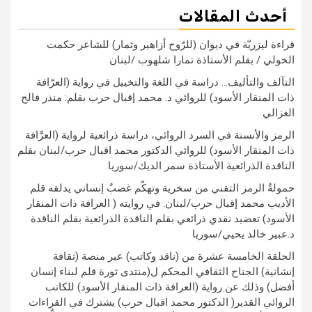
أحدث المقالات
قراءة ليزريّة في ديوان (للرّوح أزاهير وثمار) للشاعر حكمت
الخولي / بقلم الأستاذة تمارا شلهوب /لبنان
التآلف والتأليف… دراسة في اللغة والتخييل في رواية (العرّافة
ذات المنقار الأسود) للروائي د. محمد إقبال حرب بقلم: منذر فالح
الغزالي
الرمز والأنسنة في السرد الروائي، دراسة ذرائعية لرواية (العرَّافة
ذات المنقار الأسود) للروائي الدكتور محمد اقبال حرب/لبنان بقلم
الناقدة الذرائعية الأستاذة سمر الديك/سوريا
حمولةُ الرمز التقني من سخرية وتهكّم غضبٌ إنساني يدلقه قلم
الأديب محمد إقبال حرب/لبنان. في روايته ( العرافة ذات المنقار
الأسود) تعضيد نقدي ذرائعي بقلم الناقدة الذرائعية بقلم الناقدة
د.عبير خالد يحيي/سوريا
الحلقة الخامسة عشرة من (ناقد وكاتب) عبر منصة (ثقافة
إنشانية) الجناح الثقافي المحكم ل(منتدى ثورة قلم لبناء إنسان
أفضل) وذلك عن رواية (العرافة ذات المنقار الأسود) للكاتب
الروائي القدير( الدكتور محمد اقبال حرب) يشترك في القراءات