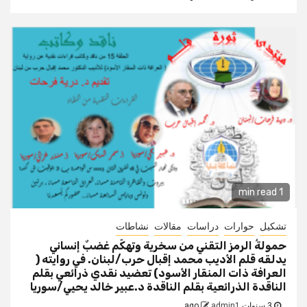
1 min read
تشكيل
حوارات
دراسات
مقالات
نشاطات
حمولةُ الرمز التقني من سخرية وتهكّم غضبٌ إنساني
يدلقه قلم الأديب محمد إقبال حرب/لبنان. في روايته (
العرافة ذات المنقار الأسود) تعضيد نقدي ذرائعي بقلم
الناقدة الذرائعية بقلم الناقدة د.عبير خالد يحيي/سوريا
3 سنوات ago
admin1