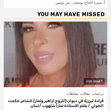
أ. منيرة الحاج يوسف… من تونس
YOU MAY HAVE MISSED
1 min read
دراسات
مقالات
نشاطات
قراءة ليزريّة في ديوان (للرّوح أزاهير وثمار) للشاعر حكمت
الخولي / بقلم الأستاذة تمارا شلهوب /لبنان