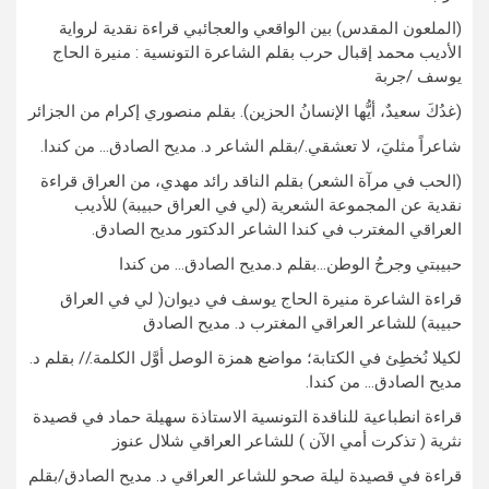
(الملعون المقدس) بين الواقعي والعجائبي قراءة نقدية لرواية
الأديب محمد إقبال حرب بقلم الشاعرة التونسية : منيرة الحاج
يوسف /جربة
(غدُكَ سعيدٌ، أيُّها الإنسانُ الحزين). بقلم منصوري إكرام من الجزائر
شاعراً مثليَ، لا تعشقي./بقلم الشاعر د. مديح الصادق… من كندا.
(الحب في مرآة الشعر) بقلم الناقد رائد مهدي، من العراق قراءة
نقدية عن المجموعة الشعرية (لي في العراق حبيبة) للأديب
العراقي المغترب في كندا الشاعر الدكتور مديح الصادق.
حبيبتي وجرحُ الوطن…بقلم د.مديح الصادق… من كندا
قراءة الشاعرة منيرة الحاج يوسف في ديوان( لي في العراق
حبيبة) للشاعر العراقي المغترب د. مديح الصادق
لكيلا نُخطِئ في الكتابة؛ مواضع همزة الوصل أوَّل الكلمة.// بقلم د.
مديح الصادق… من كندا.
قراءة انطباعية للناقدة التونسية الاستاذة سهيلة حماد في قصيدة
نثرية ( تذكرت أمي الآن ) للشاعر العراقي شلال عنوز
قراءة في قصيدة ليلة صحو للشاعر العراقي د. مديح الصادق/بقلم