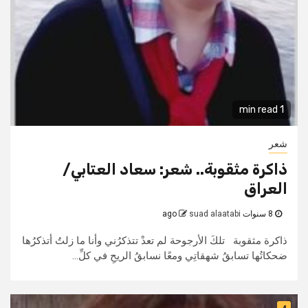
1 min read
شعر
ذاكرة مثقوبة.. شعر: سعاد العتابي/
العراق
8 سنوات ago
suad alaatabi
ذاكرة مثقوبة تلكَ الأرجوحة لم تعدْ تتذكرُني وأنا ما زلتُ أتذكرُها
ضحكاتُها تسابقُ شهقاتِي ومعًا نسابقُ الريحِ في كلِّ...