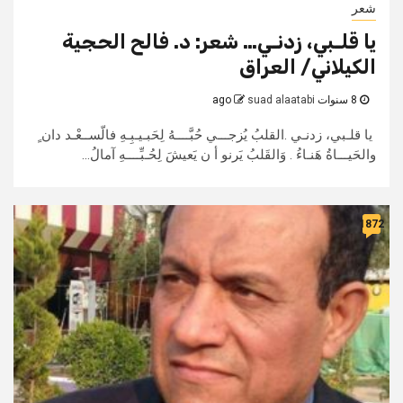
شعر
يا قلـبي، زدنـي… شعر: د. فالح الحجية
الكيلاني/ العراق
8 سنوات ago
suad alaatabi
يا قلـبي، زدنـي .القلبُ يُزجـــي حُبَّــــهُ لِحَبـيـبِـهِ فالّســعْـد دان ٍ
والحَيـــاةُ هَنـاءُ . وَالقَلبُ يَرنو أ ن يَعيشَ لِحُـبِّــــهِ آمالُ...
1872