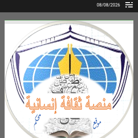
Ski
08/08/2026
t
conten