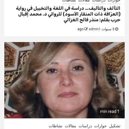
حوارات
دراسات
مقالات
نشاطات
التآلف والتأليف… دراسة في اللغة والتخييل في رواية
(العرّافة ذات المنقار الأسود) للروائي د. محمد إقبال
حرب بقلم: منذر فالح الغزالي
3 سنوات ago
admin1
1 min read
تشكيل
حوارات
دراسات
مقالات
نشاطات