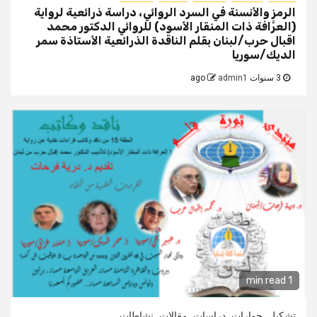
الرمز والأنسنة في السرد الروائي، دراسة ذرائعية لرواية
(العرَّافة ذات المنقار الأسود) للروائي الدكتور محمد
اقبال حرب/لبنان بقلم الناقدة الذرائعية الأستاذة سمر
الديك/سوريا
3 سنوات ago
admin1
1 min read
تشكيل
حوارات
دراسات
مقالات
نشاطات