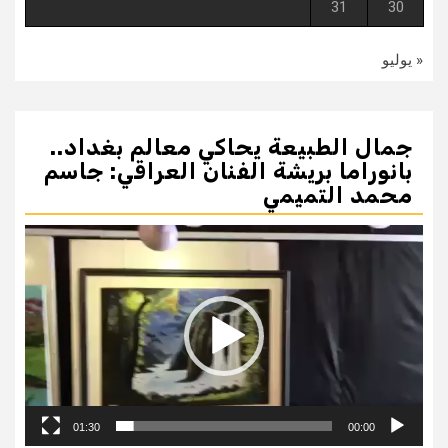
31
30
« يوليو
جمال الطبيعة يحاكي معالم بغداد..
بانوراما بريشة الفنان العراقي: جاسم
محمد التميمي
مشغل
الفيديو
01:30
00:00