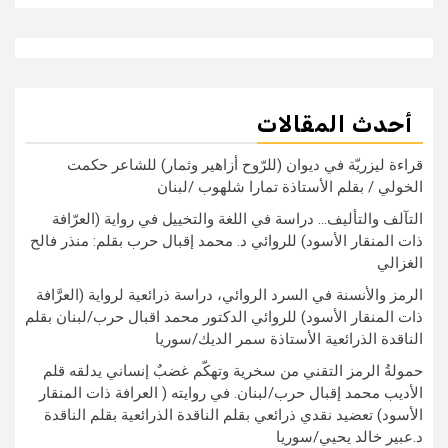
أحدث المقالات
قراءة ليزريّة في ديوان (للرّوح أزاهير وثمار) للشاعر حكمت
الخولي / بقلم الأستاذة تمارا شلهوب /لبنان
التآلف والتأليف… دراسة في اللغة والتخييل في رواية (العرّافة
ذات المنقار الأسود) للروائي د. محمد إقبال حرب بقلم: منذر فالح
الغزالي
الرمز والأنسنة في السرد الروائي، دراسة ذرائعية لرواية (العرَّافة
ذات المنقار الأسود) للروائي الدكتور محمد اقبال حرب/لبنان بقلم
الناقدة الذرائعية الأستاذة سمر الديك/سوريا
حمولةُ الرمز التقني من سخرية وتهكّم غضبٌ إنساني يدلقه قلم
الأديب محمد إقبال حرب/لبنان. في روايته ( العرافة ذات المنقار
الأسود) تعضيد نقدي ذرائعي بقلم الناقدة الذرائعية بقلم الناقدة
د.عبير خالد يحيي/سوريا