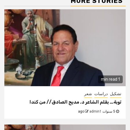
MORE STORIES
1 min read
تشكيل
دراسات
شعر
توبة… بقلم الشاعر د. مديح الصادق// من كندا
5 سنوات ago
admin1