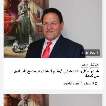
1 min read
تشكيل
شعر
شاعراً مثليَ، لا تعشقي./بقلم الشاعر د. مديح الصادق…
من كندا.
5 سنوات ago
admin1