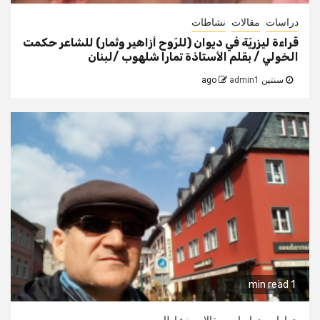
دراسات
مقالات
نشاطات
قراءة ليزريّة في ديوان (للرّوح أزاهير وثمار) للشاعر حكمت
الخولي / بقلم الأستاذة تمارا شلهوب /لبنان
سنتين ago
admin1
1 min read