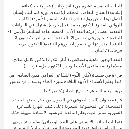
الحلقة الخامسة عشرة من (ناقد وكاتب) عبر منصة (ثقافة
إنشانية) الجناح الثقافي المحكم ل(منتدى ثورة قلم لبناء إنسان
أفضل) وذلك عن رواية (العرافة ذات المنقار الأسود) للكاتب
الروائي القدير( الدكتور محمد اقبال حرب) يشترك في القراءات
النقدية أعضاء (غرفة النقد الأدبي لمنصة ثقافة انسانية) كلٌّ من :1-
الناقدة د. عبير يحي / سوريا2- الناقدة أ. سمر الديك / سوريا3-
الناقد أ. منذر غزالي / سوريايحاورهم الناقدة( الدكتورة درية
فرحات) / لبنان
النقد الوجيز: ماهية وخصائص/ ( أدار النّدوة الدّكتور كامل صالح،
مقدّما رئيسة ملتقى الأدب الوجيز الدّكتورة درّية فرحات)
قراءة في قصيدة (كُفِّي اللّوم) للشّاعر العراقي مديح الصادق، من
كندا. بقلم الأستاذة الأديبة الناقدة منيرة الحاج يوسف، من تونس.
توبة… بقلم الشاعر د. مديح الصادق// من كندا
قراءة بعنوان (البعد الصوفي في الديوان من خلال بعض القصائد
المنتخبة) عن المجموعة الشعرية (على كتف النهار) للشاعرة
السورية سمر الديك بقلم الناقدة التونسية الأستاذة سهيلة حمّاد
(تجليات الجانب الإنساني على البعد الوجداني) بقلم: رائد مهدي…
من العراق. قراءة نقدية للمجموعة الشعرية (خلجات) للشاعرة