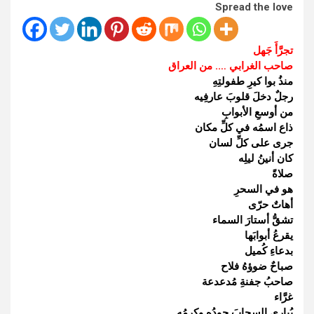
Spread the love
تجرَّأَ جَهل
صاحب الغرابي …. من العراق
منذُ بوا كيرِ طفولتِهِ
رجلٌ دخلَ قلوبَ عارفِيه
من أوسعِ الأبوابِ
ذاع اسمُه في كلِّ مكان
جرى على كلِّ لسان
كان أنينُ ليلِه
صلاةً
هو في السحرِ
أهاتٌ حرّى
تشقُّ أستارَ السماء
يقرعُ أبوابَها
بدعاءِ كُميل
صباحٌ ضوؤهُ فلاح
صاحبُ جفنةِ مُدعدعة
غرَّاء
يُباري السحابَ جودُه وكرمُه