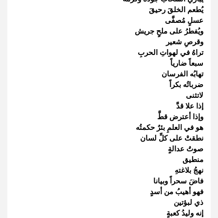
يُطعم الخلقَ رحيقَ
عسلٍ مُصفَّى
ويُفطرُ على ملحٍ جريش
وقرصِ شعير
تراهُ في لهواتِ الحربِ
سبعاً ضارياً
تهابُه الفرسان
ضرباتُه بكراً
لاتثنى
إذا علا قدَّ
وإذا أعترض قطَّ
هو في العلمِ بئرٌ حكمتُه
نطقتْ على كلِّ لسان
صوتُ عدالةٍ
منطيق
نهجُ بلاغتهِ
فاضَ سحراً وبيانا
فهو أهيبُ من أسدٍ
ذي لبؤتين
إنه وليدُ كعبةٍ