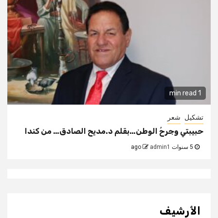
1 min read
تشكيل
شعر
حبيبتي وجرحُ الوطن…بقلم د.مديح الصادق… من كندا
5 سنوات ago
admin1
الأرشيف