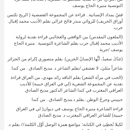
التونسية منيرة الحاج يوسف.
قصّ بمداد الإنسانية… قراءة عن المجموعة القصصية ( الريح تكنس
أوراق الخريف) للروائي منذر فالح غزالي بقلم الأديب محمد إقبال
حرب.
(الملعون المقدس) بين الواقعي والعجائبي قراءة نقدية لرواية
الأديب محمد إقبال حرب بقلم الشاعرة التونسية : منيرة الحاج
يوسف /جربة
(غدُكَ سعيدٌ، أيُّها الإنسانُ الحزين). بقلم منصوري إكرام من الجزائر
شاعراً مثليَ، لا تعشقي./بقلم الشاعر د. مديح الصادق… من كندا.
(الحب في مرآة الشعر) بقلم الناقد رائد مهدي، من العراق قراءة
نقدية عن المجموعة الشعرية (لي في العراق حبيبة) للأديب
العراقي المغترب في كندا الشاعر الدكتور مديح الصادق.
حبيبتي وجرحُ الوطن…بقلم د.مديح الصادق… من كندا
قراءة الشاعرة منيرة الحاج يوسف في ديوان( لي في العراق
حبيبة) للشاعر العراقي المغترب د. مديح الصادق
لكيلا نُخطِئ في الكتابة؛ مواضع همزة الوصل أوَّل الكلمة.// بقلم د.