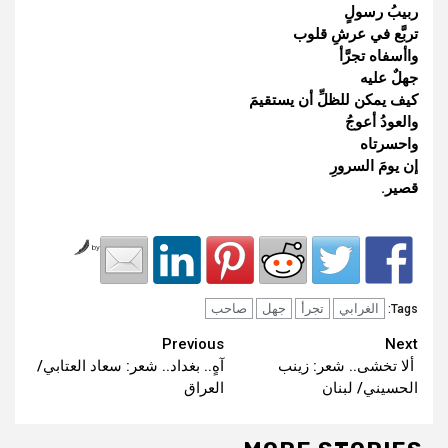
ربيبُ رسولٍ
تربَّع في عرشِ قلوب
واأسفاه تجرَّأ
جهلٌ عليه
كيف يمكن للظلِّ أن يستقيمَ
والعودُ أعوجُ
واحسرتاه
إن يومَ السرورِ
قصير.
by
الغرابي
تجرأ
جهل
صاحب
Tags:
Continue
Previous
Next
ألا تخشى.. شعر: زينب
آهٍ.. بغداد.. شعر: سعاد العتابي/
Reading
الحسيني/ لبنان
العراق