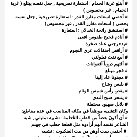
# أبتلع غربة الحمام : استعارة تصريحية , جعل نفسه يبتلع ( غربة
الحمام , غير محسوس )
# أحصي لسعات مغارز القدر : استعارة تصريحية , جعل نفسه
يحصي ( لسعات مغارز القدر , غير محسوس)
# استنشق رائحة الخذلان : استعارة
# أنادم فحيح طقوس افعى
#
يدحرجني
عناد صخرة ..
# أراقص احتفالات عري النجوم
# أبيع نفث قيلولتي
# ألتهم دروباً أفعوانات
# فجر مبتلع
# مجنونا عاد إلينا
# يلبس وشاح
# يقص رأس شمس الوئام
# ينتحر صبح الندى
# بلابل صهيود محتفلة
وكان التشبيه موظفاً في مكانه المناسب في عدة مقاطع:
# أن أكونَ بعضاً من حَطبِ الحُطمة : تشبيه تمثيلي , شبه
الشاعر نفسه أنهم أرادوه مثل قطعة حطب في جهنم
# أحتمي ببيت أوهن من بيت العنكبوت : تشبيه