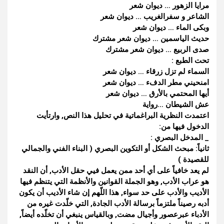
مرايا الزهور … ديوان شعر
الشاعر و سفرالغريب … ديوان شعر
وبكى الماء … ديوان شعر
حديث الياسمين … ديوان شعر مشترك
صدى الربيع … ديوان شعر مشترك
تحت الطبع :
السماء لم تزل زرقاء … ديوان شعر
امنحيني مطر الدفء … ديوان شعر
أيها المحتمي بالأرق … ديوان شعر
عش الشيطان …رواية
اعتمدت النظرية البراغماتية في تحليل هذا النص, وارتأيت
الدخول فيها من:
_ المدخل البصري :
ثانياً: مبحث الشكل أو التكوين البصري ( البناء الفني والجمالي
للقصيدة )
لم يعد خافياً على أي أحد ممن يعمل فيي حقل الأدب, أن النقد
هو عراب الأدب, وهو الجملة القوانين والأنظمة التي يتنظم فيها
الأديب والأدب على حد سواء, هذا اللّهم إن شاء الأديب أن يكون
أدبه رصيناً ملتزماً برسالة الأدب الجادة, التي خلّدت غيره من
الأدباء عبرعصور وأجيال مضت, وبالقياس ينبغي أن تخلّده أيضاً,