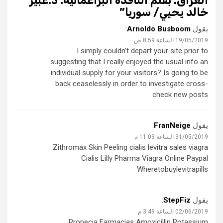
العراق. بقلم الناقدة البراغماتية: د.عبير
خالد يحيي/ سوريا
”
يقول
Arnoldo Busboom
:
19/05/2019 الساعة 8:59 ص
I simply couldn’t depart your site prior to
suggesting that I really enjoyed the usual info an
individual supply for your visitors? Is going to be
back ceaselessly in order to investigate cross-
check new posts
يقول
FranNeige
:
31/05/2019 الساعة 11:03 م
Zithromax Skin Peeling
cialis levitra sales viagra
Cialis Lilly Pharma Viagra Online Paypal
Wheretobuylevitrapills
يقول
StepFiz
:
02/06/2019 الساعة 3:49 م
Propecia Farmacias Amoxicillin Potassium