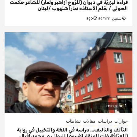
قراءة ليزريّة في ديوان (للرّوح أزاهير وثمار) للشاعر حكمت
الخولي / بقلم الأستاذة تمارا شلهوب /لبنان
سنتين ago
admin1
1 min read
حوارات
دراسات
مقالات
نشاطات
التآلف والتأليف… دراسة في اللغة والتخييل في رواية
(العرّافة ذات المنقار الأسود) للروائي د. محمد إقبال