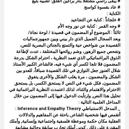
# يبقى رأسي مشتعلاً بنار براكين القلق: تشبيه بليغ
# عاد بقسوة كواسج
الكناية :
# خلجاناً : كناية عن التجاعيد
# وجه القمر : كناية عن نور وجه الأم
ثالثاً : الموضوع أو المضمون في قصيدة / لوحة نجاة/
وبعد السجال الجميل الذي دار بيني وبين جمهورجماليات
القصيدة من شواخص حية والتمتع بالجنائن البصرية للنص،
وتفحص جميع الزهور، وشم روائحها المختلفة ، عدت لإطاعة
الذوق البراغماتيكي الذي تعمد النظرية ، احترام الشكل بدرجة
المضمون فلا تلجا لكسر أي شيء فيه، فالشاعر الكبير الأستاذ
شلال العنوز جعل التوازي في تلك القصيدة سباقاً، للعدو بين
الشكل والمضمون ، مرة يغلب الشكل والأخرى يتفوق
المضمون، فكل شيء في النص لا يستحق الكسر، بل يستحق
الاحترام والاهتمام والثناء، لذلك اعتمدت النظرية البراغماتية في
تحليل هذا النص, وارتأيت الدخول فيها إلى المضمون من خلال
المداخل العلمية التالية :
_ المدخل الاستنباطي Inference and Empathy Theory :
أتقمص فيها شخصية الشاعر, باحثة عن المفاهيم والدلالات
العقلية مكان حكمة وموعظة فلسفية واجتماعية وإنسانية, وأملك
المقدرة على ذلك , كوني أملك تجارب سابقة وحالية مشابهة