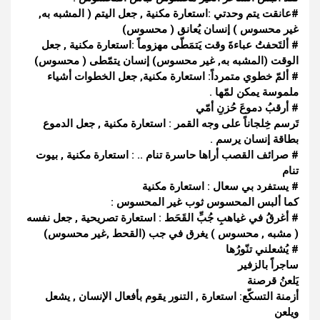
#
عانقت
يتم وحدتي :استعارة مكنية , جعل اليتم ( المشبه به,
غير محسوس ) إنسان يُعانق ( محسوس)
# ألتَحفتُ عباءةَ وقت يَتمَطّى مهزوماً :استعارة مكنية , جعل
الوقت (المشبه به, غير محسوس) إنسان يتمّطى ( محسوس)
# ألمّ خطوي متمرداً: استعارة مكنية, جعل الخطوات أشياء
ملموسة يمكن لمّها .
# أرقبُ دموعَ حُزنِ أمّي
تَرسم خِلجاناً على وجه القمر : استعارة مكنية , جعل الدموع
بطاقة إنسان يرسم .
# صرائف القصب أراها حاسرة تنام .. : استعارة مكنية , بيوت
تنام
# يستفرد بي سعال : استعارة مكنية
كما ألبس المحسوس ثوب غير المحسوس :
# أغرقُ في غياهبِ جُبِّ القَحَط : استعارة تصريحية , جعل نفسه
( مشبه , محسوس ) يغرق في جب (القحط ,غير محسوس)
# يُشعلني تنّورُها
ساجراً بالزفير
يَلعنُ قرصنة
أزمنة التسكّع: استعارة , التنور يقوم بأفعال الإنسان , يشعل
ويلعن