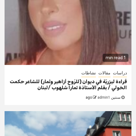
1 min read
دراسات
مقالات
نشاطات
قراءة ليزريّة في ديوان (للرّوح أزاهير وثمار) للشاعر حكمت
الخولي / بقلم الأستاذة تمارا شلهوب /لبنان
سنتين ago
admin1