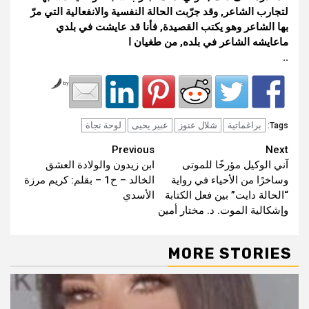
لتجارب الشاعر, وقد جرّبت الحالة النفسية والانفعالية التي مرّ
بها الشاعر وهو يكتب القصيدة, فأنا قد عايشت في بلدي
ماعايشه الشاعر في بلده, من طغيان ا
..
by
براغماتية
شلال عنوز
عبير يحيى
لوحة نجاة
Tags:
Continue
Previous
Next
آني الوكيل مؤرخًا للموتى
ابن زيدون والولادة العشق
Reading
وساخرًا من الأحياء في رواية
الخالد – ح1 – بقلم: كريم مرزة
“الحالة دايت” بين فعل الكتابة
الأسدي
وإشكالية الموت. د. مختار أمين
MORE STORIES