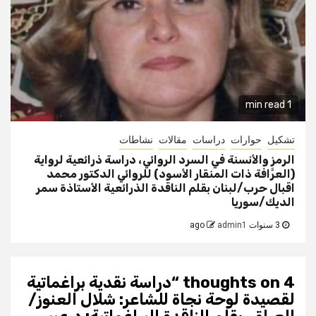
1 min read
تشكيل
حوارات
دراسات
مقالات
نشاطات
الرمز والأنسنة في السرد الروائي، دراسة ذرائعية لرواية
(العرَّافة ذات المنقار الأسود) للروائي الدكتور محمد
اقبال حرب/لبنان بقلم الناقدة الذرائعية الأستاذة سمر
الديك/سوريا
3 سنوات ago
admin1
4 thoughts on “
دراسة نقدية براغماتية
لقصيدة لوحة نجاة للشاعر: شلال العنوز/