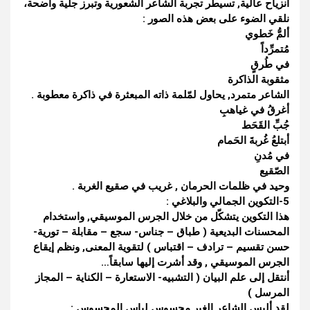
انزياح عالية, تسيطر تجربة الشاعر الشعورية وتبرز جلية واضحة،
نلقي الضوء على بعض هذه الصور :
ألمُّ خَطوي
مُتمرِّداً
في طُرقٍ
مثقوبة الذاكرة
الشاعر متمرد, يحاول لمّلمة ذاته المبعثرة في ذاكرة معطوبة .
أغرقُ في غياهبِ
جُبِّ القَحَط
أبتلعُ غُربةَ الحَمام
في مُدنِ
الصّقيع
وحيد في ظلمات الحرمان , غريب في صقيع الغربة .
5-التكوين الجمالي والبلاغي :
هذا التكوين يتشكّل من خلال الجرس الموسيقي, واستخدام
المحسنات البديعية ( طباق – جناس- سجع – مقابلة – تورية-
حسن تقسيم – ترادف – اقتباس ) لتقوية المعنى, ونظم إيقاع
الجرس الموسيقي , وقد أشرت إليها سابقاً…
أنتقل إلى علم البيان ( التشبيه- الاستعارة – الكناية – المجاز
المرسل )
لقد ألبس الشاعر الغير محسوس لباس المحسوس :