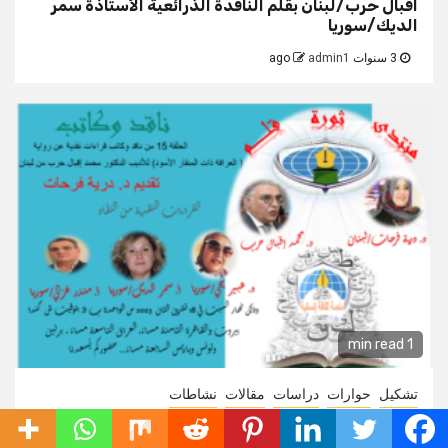
اقبال حرب/لبنان بقلم الناقدة الذرائعية الأستاذة سمر
الديك/سوريا
3 سنوات ago
admin1
1 min read
تشكيل
حوارات
دراسات
مقالات
نشاطات
حمولةُ الرمز التقني من سخرية وتهكّم غضبٌ إنساني
يدلقه قلم الأديب محمد إقبال حرب/لبنان. في روايته (