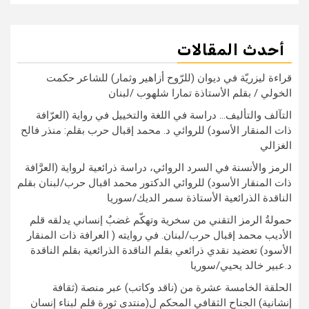
أحدث المقالات
قراءة ليزريّة في ديوان (للرّوح أزاهير وثمار) للشاعر حكمت
الخولي / بقلم الأستاذة تمارا شلهوب /لبنان
التآلف والتأليف… دراسة في اللغة والتخييل في رواية (العرّافة
ذات المنقار الأسود) للروائي د. محمد إقبال حرب بقلم: منذر فالح
الغزالي
الرمز والأنسنة في السرد الروائي، دراسة ذرائعية لرواية (العرَّافة
ذات المنقار الأسود) للروائي الدكتور محمد اقبال حرب/لبنان بقلم
الناقدة الذرائعية الأستاذة سمر الديك/سوريا
حمولةُ الرمز التقني من سخرية وتهكّم غضبٌ إنساني يدلقه قلم
الأديب محمد إقبال حرب/لبنان. في روايته ( العرافة ذات المنقار
الأسود) تعضيد نقدي ذرائعي بقلم الناقدة الذرائعية بقلم الناقدة
د.عبير خالد يحيي/سوريا
الحلقة الخامسة عشرة من (ناقد وكاتب) عبر منصة (ثقافة
إنشانية) الجناح الثقافي المحكم ل(منتدى ثورة قلم لبناء إنسان