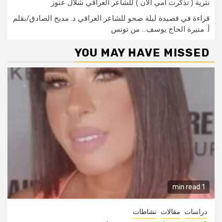
نثرية ( تذكرت أمي الآن ) للشاعر العراقي شلال عنوز
قراءة في قصيدة ليلة صحو للشاعر العراقي د. مديح الصادق/بقلم
أ. منيرة الحاج يوسف… من تونس
YOU MAY HAVE MISSED
1 min read
دراسات
مقالات
نشاطات