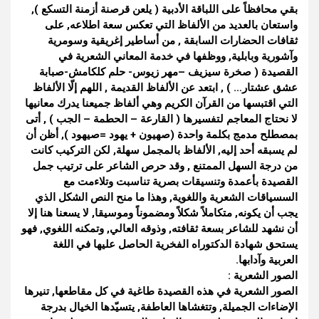
بقي محافظاً على اللباقة الأدبية ( يلعن قرصنة أزمنة التسكع ),
واستعان بالعديد من الألفاظ التي تعكس سعة اطلاعه, على
ثقافات الحضارات السابقة , من أساطير إغريقية وسومرية
وآشورية وبابلية, ووظفها في خدمة المعاني الشعرية في
القصيدة ( صخرة سيزيف –مهر زيوس- حلم كلكامش-صبابة
عشق عشتار… ) , ابتعد عن الألفاظ القديمة , اللهم إلّا الألفاظ
التي اقتبسها من القرآن الكريم وهي ألفاظ جميعنا يدرك معانيها
لا نحتاج المعاجم لتفسيرها ( القارعة – الحطمة – الجب ) , أتى
بمصطلح مدمج بكلمة واحدة (صهيون + يهود =صيهود ), أظن أن
لم يسبقه أحد إليه, الألفاظ بالمجمل سهلة, لكن التركيب كانت
من درجة السهل الممتنع , وقد حرص الشاعر على ترتيب جمل
القصيدة بأعمدة وتنسيقات بصرية تناسبت وتلاءمت مع
السسياقات الشعرية واللغوية, وهذا ما منح النص الشكل الذي
يجب أن يكونه, متكاملاً شكلاً ومضموناً وموسيقا, لا يسعنا هنا إلا
أن نشهد للشاعر بسعة ثقافته, وذوقه العالي, وتمكنه اللغوي, فهو
يستحق شهادة الدكتوراه الفخرية الحاصل عليها في اللغة
العربية وآدابها.
الصور الشعرية :
الصور الشعرية في هذه القصيدة طاغية في كل مقاطعها, تنيرها
الإضاءات الجميلة, وتتغشاها العاطفة, يتسيّدها الخيال بدرجة