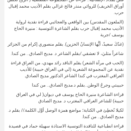
أوراق الخريف) للروائي منذر فالح غزالي بقلم الأديب محمد إقبال
حرب.
(الملعون المقدس) بين الواقعي والعجائبي قراءة نقدية لرواية
الأديب محمد إقبال حرب بقلم الشاعرة التونسية : منيرة الحاج
يوسف /جربة
(غدُكَ سعيدٌ، أيُّها الإنسانُ الحزين). بقلم منصوري إكرام من الجزائر
شاعراً مثليَ، لا تعشقي./بقلم الشاعر د. مديح الصادق… من كندا.
(الحب في مرآة الشعر) بقلم الناقد رائد مهدي، من العراق قراءة
نقدية عن المجموعة الشعرية (لي في العراق حبيبة) للأديب
العراقي المغترب في كندا الشاعر الدكتور مديح الصادق.
حبيبتي وجرحُ الوطن…بقلم د.مديح الصادق… من كندا
قراءة الشاعرة منيرة الحاج يوسف في ديوان( لي في العراق
حبيبة) للشاعر العراقي المغترب د. مديح الصادق
لكيلا نُخطِئ في الكتابة؛ مواضع همزة الوصل أوَّل الكلمة.// بقلم د.
مديح الصادق… من كندا.
قراءة انطباعية للناقدة التونسية الاستاذة سهيلة حماد في قصيدة