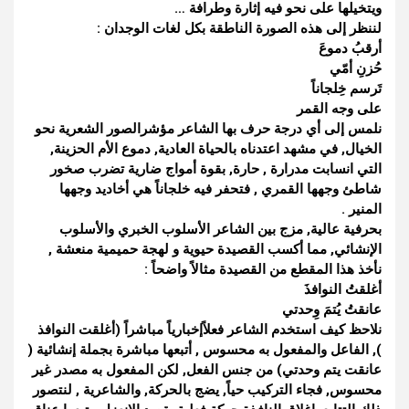
ويتخيلها على نحو فيه إثارة وطرافة …
لننظر إلى هذه الصورة الناطقة بكل لغات الوجدان :
أرقبُ دموعَ
حُزنِ أمّي
تَرسم خِلجاناً
على وجه القمر
نلمس إلى أي درجة حرف بها الشاعر مؤشرالصور الشعرية نحو
الخيال, في مشهد اعتدناه بالحياة العادية, دموع الأم الحزينة,
التي انسابت مدرارة , حارة, بقوة أمواج ضارية تضرب صخور
شاطئ وجهها القمري , فتحفر فيه خلجاناً هي أخاديد وجهها
المنير .
بحرفية عالية, مزج بين الشاعر الأسلوب الخبري والأسلوب
الإنشائي, مما أكسب القصيدة حيوية و لهجة حميمية منعشة ,
نأخذ هذا المقطع من القصيدة مثالاً واضحاً :
أغلقتُ النوافذَ
عانقتُ يُتمَ وِحدتي
نلاحظ كيف استخدم الشاعر فعلاًإخبارياً مباشراً (أغلقت النوافذ
), الفاعل والمفعول به محسوس , أتبعها مباشرة بجملة إنشائية (
عانقت يتم وحدتي) من جنس الفعل, لكن المفعول به مصدر غير
محسوس, فجاء التركيب حياً, يضج بالحركة, والشاعرية , لنتصور