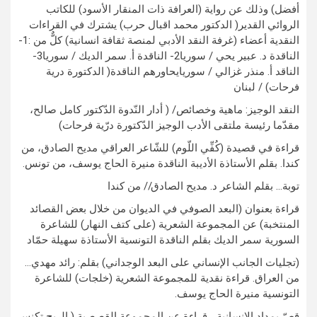
أفضل) وذلك عن رواية (العرافة ذات المنقار الأسود) للكاتب
الروائي القدير( الدكتور محمد اقبال حرب) يشترك في القراءات
النقدية أعضاء (غرفة النقد الأدبي لمنصة ثقافة انسانية) كلٌّ من :1-
الناقدة د. عبير يحي / سوريا2- الناقدة أ. سمر الديك / سوريا3-
الناقد أ. منذر غزالي / سوريايحاورهم الناقدة( الدكتورة درية
فرحات) / لبنان
النقد الوجيز: ماهية وخصائص/ ( أدار النّدوة الدّكتور كامل صالح،
مقدّما رئيسة ملتقى الأدب الوجيز الدّكتورة درّية فرحات)
قراءة في قصيدة (كُفِّي اللّوم) للشّاعر العراقي مديح الصادق، من
كندا. بقلم الأستاذة الأديبة الناقدة منيرة الحاج يوسف، من تونس.
توبة… بقلم الشاعر د. مديح الصادق// من كندا
قراءة بعنوان (البعد الصوفي في الديوان من خلال بعض القصائد
المنتخبة) عن المجموعة الشعرية (على كتف النهار) للشاعرة
السورية سمر الديك بقلم الناقدة التونسية الأستاذة سهيلة حمّاد
(تجليات الجانب الإنساني على البعد الوجداني) بقلم: رائد مهدي…
من العراق. قراءة نقدية للمجموعة الشعرية (خلجات) للشاعرة
التونسية منيرة الحاج يوسف.
قصّ بمداد الإنسانية… قراءة عن المجموعة القصصية ( الريح تكنس