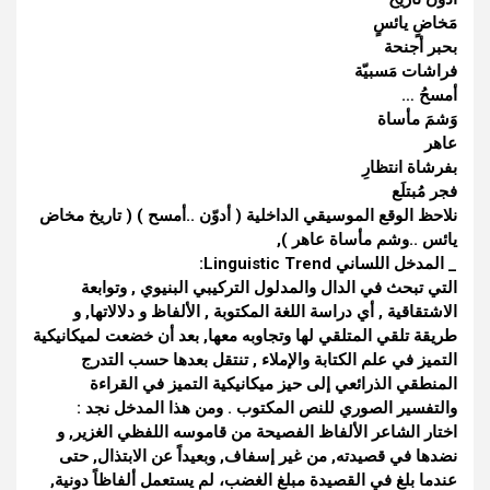
مَخاضٍ يائسٍ
بحبر أجنحة
فراشات مَسبيّة
أمسحُ …
وَشمَ مأساة
عاهر
بفرشاة انتظارِ
فجر مُبتلَع
نلاحظ الوقع الموسيقي الداخلية ( أدوّن ..أمسح ) ( تاريخ مخاض
يائس ..وشم مأساة عاهر ),
_ المدخل اللساني Linguistic Trend:
التي تبحث في الدال والمدلول التركيبي البنيوي , وتوابعة
الاشتقاقية , أي دراسة اللغة المكتوبة , الألفاظ و دلالاتها, و
طريقة تلقي المتلقي لها وتجاوبه معها, بعد أن خضعت لميكانيكية
التميز في علم الكتابة والإملاء , تنتقل بعدها حسب التدرج
المنطقي الذرائعي إلى حيز ميكانيكية التميز في القراءة
والتفسير الصوري للنص المكتوب . ومن هذا المدخل نجد :
اختار الشاعر الألفاظ الفصيحة من قاموسه اللفظي الغزير, و
نضدها في قصيدته, من غير إسفاف, وبعيداً عن الابتذال, حتى
عندما بلغ في القصيدة مبلغ الغضب، لم يستعمل ألفاظاً دونية,