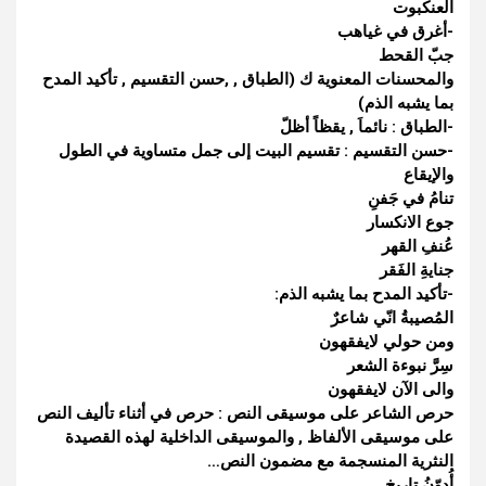
العنكبوت
-أغرق في غياهب
جبّ القحط
والمحسنات المعنوية ك (الطباق , ,حسن التقسيم , تأكيد المدح
بما يشبه الذم)
-الطباق : نائماَ , يقظاً أظلّ
-حسن التقسيم : تقسيم البيت إلى جمل متساوية في الطول
والإيقاع
تنامُ في جَفنِ
جوع الانكسار
عُنفِ القهر
جنايةِ الفَقر
-تأكيد المدح بما يشبه الذم:
المُصيبةُ انّي شاعرٌ
ومن حولي لايفقهون
سِرَّ نبوءة الشعر
والى الآن لايفقهون
حرص الشاعر على موسيقى النص : حرص في أثناء تأليف النص
على موسيقى الألفاظ , والموسيقى الداخلية لهذه القصيدة
النثرية المنسجمة مع مضمون النص…
أُدوّنُ تاريخ