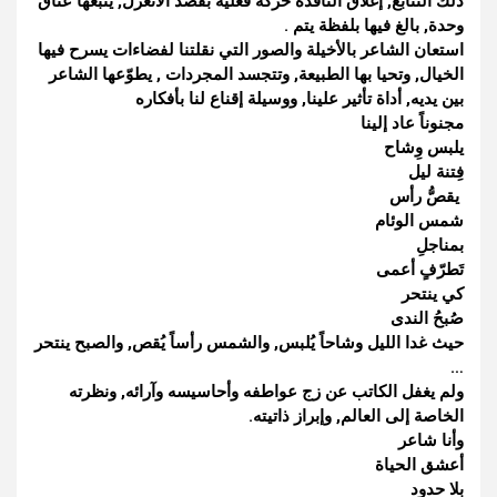
ذلك التتابع, إغلاق النافذة حركة فعلية بقصد الانعزل, يتبعها عناق
وحدة, بالغ فيها بلفظة يتم .
استعان الشاعر بالأخيلة والصور التي نقلتنا لفضاءات يسرح فيها
الخيال, وتحيا بها الطبيعة, وتتجسد المجردات , يطوّعها الشاعر
بين يديه, أداة تأثير علينا, ووسيلة إقناع لنا بأفكاره
مجنوناً عاد إلينا
يلبس وِشاح
فِتنة ليل
يقصُّ رأس
شمس الوئام
بمناجلِ
تَطرّفٍ أعمى
كي ينتحر
صُبحُ الندى
حيث غدا الليل وشاحاً يُلبس, والشمس رأساً يُقص, والصبح ينتحر
…
ولم يغفل الكاتب عن زج عواطفه وأحاسيسه وآرائه, ونظرته
الخاصة إلى العالم, وإبراز ذاتيته.
وأنا شاعر
أعشق الحياة
بلا حدود