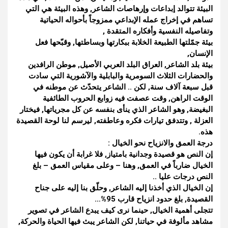
البيئة تتوالد إبداعات وإرهاصات الشاعر, وهذه البيئة هي التي
تساهم في إخراج عمله الإبداعي ممزوجاً بأحواله الحياتية
وتفاصيله النفسية وأفكاره المتقدة ,
بيئة جمّلتها الطبيعة الخلابة ببكارتها وبساطتها, وقبّحها فعل
الإنسان,
بيئة بلد الشاعر, العراق البلد العربي الأصيل, موطن الرافدين
والحضارات الثلاث السومرية والبابلية والآشورية التي سادت
قبل سبعة آلاف سنة, لكن .. الشاعر يتحدّث عن موطنه في
الوقت الراهن, وقت عصفت فيه زوابع الحروب الطائفية
البغيضة, وهو الشاعر الذي ينأى بنفسه عن كل مجرياتها, فيختار
العزلة , وتتدفق تيارات فكره وعاطفته, ليرسم لنا لوحة القصيدة
هذه.
درجة العمق والانزياح نحو الخيال :
إن النص هو قصيدة وجدانية بامتياز, فلا غرابة أن يكون فيها
الخيال ضارباً في العمق, وهنا – وعلى مقياس العمق – بلغ
النص درجات عليا ..
إن الخيال الذي أخذنا إليه الشاعر, وحلّق بنا إليه على جناح
القصيدة, بلغ حدود انزياح قارب 95%…
تتجلى أهمية الخيال, حينما نرى كيف يبدع الشاعر في تصوير
مشاهد مألوفة في حياتنا, لكن الشاعر يبث فيها الحياة والحركة,