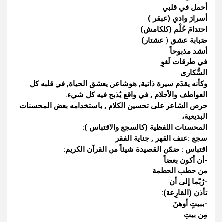
أحمل في قلبي
أسرارَ وادي (عبقر )
احتدامَ حُلْم (كلكامش)
صَبابة عشق ( عشتار)
أنشد مذبوحاً
في طرقات لَغوِ
السُّكارى
وكأنه يقدَم سيرة ذاتية, هوشاعر, يعشق الحياة, في قلبه كل
العواطف والأحلام , في واقع يُذبح فيه كل شيء.
حرص الشاعر على تحسين الكلام , باستخدامه بعض المحسنات
البديعية،
المحسنات اللفظية (كالسجع والاقتباس ):
سجع :عنف القهر , جناية الفقر
اقتباس : ضمّن القصيدة شيئاً من القرآن الكريم:
-أن أكون بعضاً
من حطب الحطمة
-رُبّما إلى أن
تأذن (القارِعة):
-ببيتٍ أوهنَ
مِن بيتِ