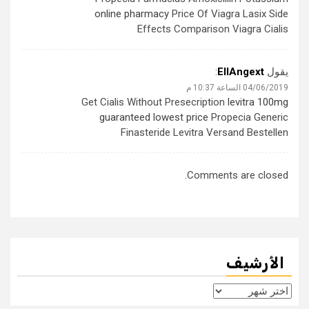
online pharmacy
Price Of Viagra Lasix Side
Effects Comparison Viagra Cialis
يقول
EllAngext
:
04/06/2019 الساعة 10:37 م
Get Cialis Without Presecription
levitra 100mg
guaranteed lowest price
Propecia Generic
Finasteride Levitra Versand Bestellen
Comments are closed.
الأرشيف
الأرشيف