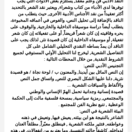
النقد الأدبي فن وعلم معقد, يستلزم بعض الأدوات التي يجب
توفرها لدى الأدباء من كتاب وشعراء, ويعتبر نقد الشعر بالتحديد
أكثر تعقيداً من نقد الأجناس الأدبية الأخرى, حيث يتطلب من
الناقد بالإضافة إلى تحليل النص، والغوص في أعماقه المخبوءة،
يتطلب أيضاً دراسة موسيقاه الداخلية والخارجية, والوقوف على
بحره وقافيته إن كان شعراً قريضاً, أو على تفعيلاته إن كان شعر
تفعيلة, أو موسيقاه الداخلية إن كان قصيدة نثر, لذلك يجب على
الناقد أن يمدّ بساطه النقدي التحليلي الشامل على كل
التفاصيل الشعرية, ليخرج لنا التحليل الأولي المستوفي لجميع
الشروط النقدية, من خلال المحطات التالية :
التجنيس الأدبي للنص:
إن النص الماثل بين أيدينا, والمعنون ب / لوحة نجاة / هو قصيدة
نثرية, دلنا عليها الشكل البصري للنص, واتساق جمل النص
والألفاظ والسياقات الشعرية …
قصيدة إنسانية وجدانية تحمل الهمّ الإنساني والوطني
والمجتمعي, رمزية سياسية, بمسحة فلسفية مالت إلى الحكمة
الوعظية , تتبع نظرية الفن للمجتمع .
البيئة الشعرية في النص:
الشاعر بالنتيجة هو ابن بيئته, يعيش فيها, وتعيش في ذهنه
وعواطفه, فتثير ملكته الشعرية , فينطلق معبّراً, مطلقاً العنان
لدواخله, كاشفاً حالته النفسية, وما يعتريه من انفعالات, في هذه