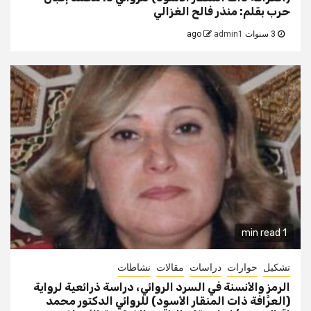
حرب بقلم: منذر فالح الغزالي
3 سنوات ago
admin1
1 min read
تشكيل
حوارات
دراسات
مقالات
نشاطات
الرمز والأنسنة في السرد الروائي، دراسة ذرائعية لرواية
(العرَّافة ذات المنقار الأسود) للروائي الدكتور محمد