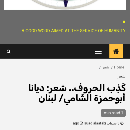
.
A GOOD WORD AIMED AT THE SERVICE OF HUMANITY
Primary
Menu
Home
شعر
شعر
كَذِب الحروف.. شعر: ديانا
أبوحمزة الشّامي/ لبنان
1 min read
8 سنوات ago
suad alaatabi