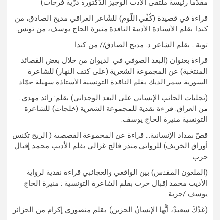
مقدّما رئيسة ملتقى الأدب الوجيز الدّكتورة درّية فرحات)
قراءة في قصيدة (كُفِّي اللّوم) للشّاعر العراقي مديح الصادق، من
كندا. بقلم الأستاذة الأديبة الناقدة منيرة الحاج يوسف، من تونس.
توبة… بقلم الشاعر د. مديح الصادق// من كندا
قراءة بعنوان (البعد الصوفي في الديوان من خلال بعض القصائد
المنتخبة) عن المجموعة الشعرية (على كتف النهار) للشاعرة
السورية سمر الديك بقلم الناقدة التونسية الأستاذة سهيلة حمّاد
(تجليات الجانب الإنساني على البعد الوجداني) بقلم: رائد مهدي…
من العراق. قراءة نقدية للمجموعة الشعرية (خلجات) للشاعرة
التونسية منيرة الحاج يوسف.
قصّ بمداد الإنسانية… قراءة عن المجموعة القصصية ( الريح تكنس
أوراق الخريف) للروائي منذر فالح غزالي بقلم الأديب محمد إقبال
حرب.
(الملعون المقدس) بين الواقعي والعجائبي قراءة نقدية لرواية
الأديب محمد إقبال حرب بقلم الشاعرة التونسية : منيرة الحاج
يوسف /جربة
(غدُكَ سعيدٌ، أيُّها الإنسانُ الحزين). بقلم منصوري إكرام من الجزائر