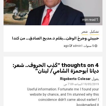
1 min read
تشكيل
شعر
حبيبتي وجرحُ الوطن…بقلم د.مديح الصادق… من كندا
5 سنوات ago
admin1
4 thoughts on “
كَذِب الحروف.. شعر:
ديانا أبوحمزة الشّامي/ لبنان
”
يقول
Rigoberto Colesar
:
19/05/2019 الساعة 7:09 ص
Useful information. Fortunate me I found your
website by chance, and I’m stunned why this
coincidence didn’t came about earlier! I
bookmarked it.