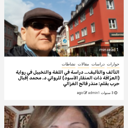
1 min read
حوارات
دراسات
مقالات
نشاطات
التآلف والتأليف… دراسة في اللغة والتخييل في رواية
(العرّافة ذات المنقار الأسود) للروائي د. محمد إقبال
حرب بقلم: منذر فالح الغزالي
3 سنوات ago
admin1