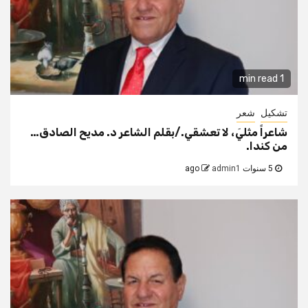
1 min read
تشكيل
شعر
شاعراً مثليَ، لا تعشقي./بقلم الشاعر د. مديح الصادق…
من كندا.
5 سنوات ago
admin1