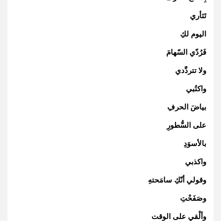
تَثأري
اليوم لكِ
فَرُدّي السّهامَ
ولا تتردَّدي
واكتُبي
بياضَ الحرفِ
على السُّطورِ
بالأسوَدِ
واكذبي
وقولي أنّكِ سامَحتهِ
وصَفَحْتِ
وألْقي على الوقت