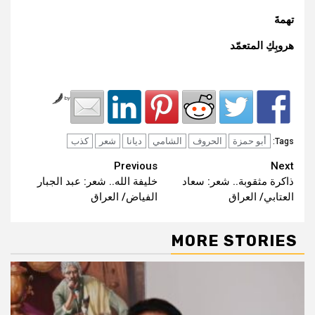
تهمةَ
هروبِكِ المتعمّد
by
أبو حمزة
الحروف
الشامي
ديانا
شعر
كذب
Tags:
Continue
Previous
Next
ذاكرة مثقوبة.. شعر: سعاد
خليفة الله.. شعر: عبد الجبار
Reading
العتابي/ العراق
الفياض/ العراق
MORE STORIES