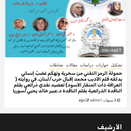
1 min read
تشكيل
حوارات
دراسات
مقالات
نشاطات
حمولةُ الرمز التقني من سخرية وتهكّم غضبٌ إنساني
يدلقه قلم الأديب محمد إقبال حرب/لبنان. في روايته (
العرافة ذات المنقار الأسود) تعضيد نقدي ذرائعي بقلم
الناقدة الذرائعية بقلم الناقدة د.عبير خالد يحيي/سوريا
3 سنوات ago
admin1
الأرشيف