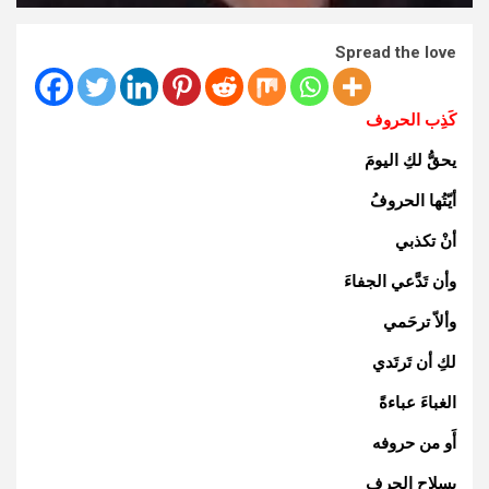
Spread the love
كَذِب الحروف
يحقُّ لكِ اليومَ
أيّتُها الحروفُ
أنْ تكذبي
وأن تَدَّعي الجفاءَ
وألاّ ترحَمي
لكِ أن تَرتَدي
الغباءَ عباءةً
أَو من حروفه
بِسلاح الحرف