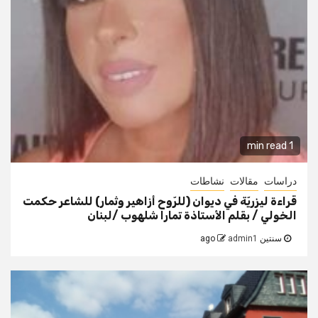
1 min read
دراسات
مقالات
نشاطات
قراءة ليزريّة في ديوان (للرّوح أزاهير وثمار) للشاعر حكمت
الخولي / بقلم الأستاذة تمارا شلهوب /لبنان
سنتين ago
admin1