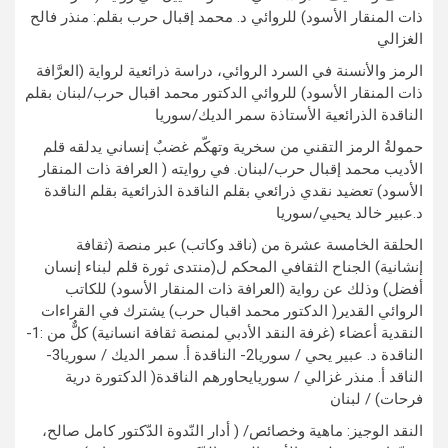
ذات المنقار الأسود) للروائي د. محمد إقبال حرب بقلم: منذر فالح
الغزالي
الرمز والأنسنة في السرد الروائي، دراسة ذرائعية لرواية (العرَّافة
ذات المنقار الأسود) للروائي الدكتور محمد اقبال حرب/لبنان بقلم
الناقدة الذرائعية الأستاذة سمر الديك/سوريا
حمولةُ الرمز التقني من سخرية وتهكّم غضبٌ إنساني يدلقه قلم
الأديب محمد إقبال حرب/لبنان. في روايته ( العرافة ذات المنقار
الأسود) تعضيد نقدي ذرائعي بقلم الناقدة الذرائعية بقلم الناقدة
د.عبير خالد يحيي/سوريا
الحلقة الخامسة عشرة من (ناقد وكاتب) عبر منصة (ثقافة
إنشانية) الجناح الثقافي المحكم ل(منتدى ثورة قلم لبناء إنسان
أفضل) وذلك عن رواية (العرافة ذات المنقار الأسود) للكاتب
الروائي القدير( الدكتور محمد اقبال حرب) يشترك في القراءات
النقدية أعضاء (غرفة النقد الأدبي لمنصة ثقافة انسانية) كلٌّ من :1-
الناقدة د. عبير يحي / سوريا2- الناقدة أ. سمر الديك / سوريا3-
الناقد أ. منذر غزالي / سوريايحاورهم الناقدة( الدكتورة درية
فرحات) / لبنان
النقد الوجيز: ماهية وخصائص/ ( أدار النّدوة الدّكتور كامل صالح،