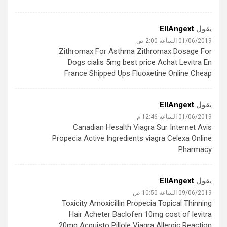
يقول
EllAngext
:
01/06/2019 الساعة 2:00 ص
Zithromax For Asthma Zithromax Dosage For
Dogs
cialis 5mg best price
Achat Levitra En
France Shipped Ups Fluoxetine Online Cheap
يقول
EllAngext
:
01/06/2019 الساعة 12:46 م
Canadian Hesalth Viagra Sur Internet Avis
Propecia Active Ingredients
viagra
Celexa Online
Pharmacy
يقول
EllAngext
:
09/06/2019 الساعة 10:50 ص
Toxicity Amoxicillin Propecia Topical Thinning
Hair Acheter Baclofen 10mg
cost of levitra
20mg
Acquisto Pillole Viagra Allergic Reaction