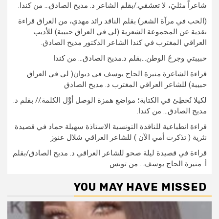
شاعراً مثليَ، لا تعشقي./بقلم الشاعر د. مديح الصادق… من كندا.
(الحب في مرآة الشعر) بقلم الناقد رائد مهدي، من العراق قراءة
نقدية عن المجموعة الشعرية (لي في العراق حبيبة) للأديب
العراقي المغترب في كندا الشاعر الدكتور مديح الصادق.
حبيبتي وجرحُ الوطن…بقلم د.مديح الصادق… من كندا
قراءة الشاعرة منيرة الحاج يوسف في ديوان( لي في العراق
حبيبة) للشاعر العراقي المغترب د. مديح الصادق
لكيلا نُخطِئ في الكتابة؛ مواضع همزة الوصل أوَّل الكلمة.// بقلم د.
مديح الصادق… من كندا.
قراءة انطباعية للناقدة التونسية الاستاذة سهيلة حماد في قصيدة
نثرية ( تذكرت أمي الآن ) للشاعر العراقي شلال عنوز
قراءة في قصيدة ليلة صحو للشاعر العراقي د. مديح الصادق/بقلم
أ. منيرة الحاج يوسف… من تونس
YOU MAY HAVE MISSED