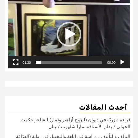
مشغل
الفيديو
01:30
00:00
أحدث المقالات
قراءة ليزريّة في ديوان (للرّوح أزاهير وثمار) للشاعر حكمت
الخولي / بقلم الأستاذة تمارا شلهوب /لبنان
التآلف والتأليف… دراسة في اللغة والتخييل في رواية (العرّافة