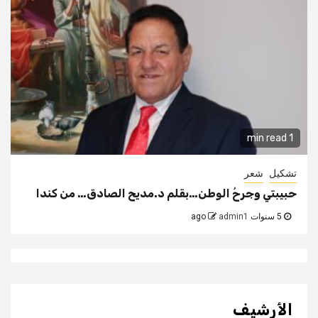
1 min read
تشكيل
شعر
حبيبتي وجرحُ الوطن…بقلم د.مديح الصادق… من كندا
5 سنوات ago
admin1
الأرشيف