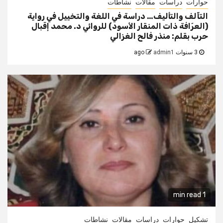
حوارات
دراسات
مقالات
نشاطات
التآلف والتأليف… دراسة في اللغة والتخييل في رواية
(العرّافة ذات المنقار الأسود) للروائي د. محمد إقبال
حرب بقلم: منذر فالح الغزالي
3 سنوات ago
admin1
1 min read
تشكيل
حوارات
دراسات
مقالات
نشاطات