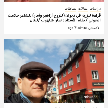
دراسات
مقالات
نشاطات
قراءة ليزريّة في ديوان (للرّوح أزاهير وثمار) للشاعر حكمت
الخولي / بقلم الأستاذة تمارا شلهوب /لبنان
سنتين ago
admin1
1 min read