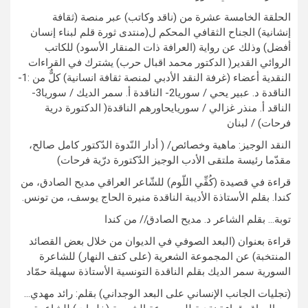
الحلقة الخامسة عشرة من (ناقد وكاتب) عبر منصة (ثقافة
إنشانية) الجناح الثقافي المحكم ل(منتدى ثورة قلم لبناء إنسان
أفضل) وذلك عن رواية (العرافة ذات المنقار الأسود) للكاتب
الروائي القدير( الدكتور محمد اقبال حرب) يشترك في القراءات
النقدية أعضاء (غرفة النقد الأدبي لمنصة ثقافة انسانية) كلٌّ من :1-
الناقدة د. عبير يحي / سوريا2- الناقدة أ. سمر الديك / سوريا3-
الناقد أ. منذر غزالي / سوريايحاورهم الناقدة( الدكتورة درية
فرحات) / لبنان
النقد الوجيز: ماهية وخصائص/ ( أدار النّدوة الدّكتور كامل صالح،
مقدّما رئيسة ملتقى الأدب الوجيز الدّكتورة درّية فرحات)
قراءة في قصيدة (كُفِّي اللّوم) للشّاعر العراقي مديح الصادق، من
كندا. بقلم الأستاذة الأديبة الناقدة منيرة الحاج يوسف، من تونس.
توبة… بقلم الشاعر د. مديح الصادق// من كندا
قراءة بعنوان (البعد الصوفي في الديوان من خلال بعض القصائد
المنتخبة) عن المجموعة الشعرية (على كتف النهار) للشاعرة
السورية سمر الديك بقلم الناقدة التونسية الأستاذة سهيلة حمّاد
(تجليات الجانب الإنساني على البعد الوجداني) بقلم: رائد مهدي…