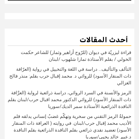
أحدث المقالات
قراءة ليزريّة في ديوان (للرّوح أزاهير وثمار) للشاعر حكمت
الخولي / بقلم الأستاذة تمارا شلهوب /لبنان
التآلف والتأليف… دراسة في اللغة والتخييل في رواية (العرّافة
ذات المنقار الأسود) للروائي د. محمد إقبال حرب بقلم: منذر فالح
الغزالي
الرمز والأنسنة في السرد الروائي، دراسة ذرائعية لرواية (العرَّافة
ذات المنقار الأسود) للروائي الدكتور محمد اقبال حرب/لبنان بقلم
الناقدة الذرائعية الأستاذة سمر الديك/سوريا
حمولةُ الرمز التقني من سخرية وتهكّم غضبٌ إنساني يدلقه قلم
الأديب محمد إقبال حرب/لبنان. في روايته ( العرافة ذات المنقار
الأسود) تعضيد نقدي ذرائعي بقلم الناقدة الذرائعية بقلم الناقدة
د.عبير خالد يحيي/سوريا