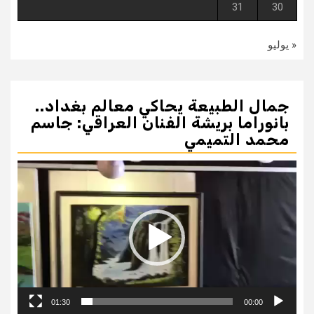
31
30
« يوليو
جمال الطبيعة يحاكي معالم بغداد..
بانوراما بريشة الفنان العراقي: جاسم
محمد التميمي
مشغل
الفيديو
01:30
00:00