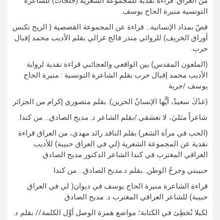
من العراق. قراءة نقدية للمجموعة الشعرية (خلجات) للشاعرة
التونسية منيرة الحاج يوسف.
قصّ بمداد الإنسانية… قراءة عن المجموعة القصصية ( الريح تكنس
أوراق الخريف) للروائي منذر فالح غزالي بقلم الأديب محمد إقبال
حرب.
(الملعون المقدس) بين الواقعي والعجائبي قراءة نقدية لرواية
الأديب محمد إقبال حرب بقلم الشاعرة التونسية : منيرة الحاج
يوسف /جربة
(غدُكَ سعيدٌ، أيُّها الإنسانُ الحزين). بقلم منصوري إكرام من الجزائر
شاعراً مثليَ، لا تعشقي./بقلم الشاعر د. مديح الصادق… من كندا.
(الحب في مرآة الشعر) بقلم الناقد رائد مهدي، من العراق قراءة
نقدية عن المجموعة الشعرية (لي في العراق حبيبة) للأديب
العراقي المغترب في كندا الشاعر الدكتور مديح الصادق.
حبيبتي وجرحُ الوطن…بقلم د.مديح الصادق… من كندا
قراءة الشاعرة منيرة الحاج يوسف في ديوان( لي في العراق
حبيبة) للشاعر العراقي المغترب د. مديح الصادق
لكيلا نُخطِئ في الكتابة؛ مواضع همزة الوصل أوَّل الكلمة.// بقلم د.