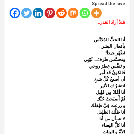
Spread the love
مُنذُ أرادَ القدر..
أنا الحبُّ المُدَنَّس
بِأفعال البشر..
تَطَهّر جيداً!!
وتحسَّس طَرَفَ… ثَوْبِي
و تَنفَّس عِطرَ روحي
فَالكونُ قَد أَمَر
أن أصبِحُ كُلَّ شئٍ
انتشرُ ك الأثير..
أنا أمُّكَ مِن قَلِيل
ثُمَّ أَصبَحتُ حُبَّك
و زرعتَ فِيَّ طِفلَك
أنا ظلُّك الظَلِيل
لا تسأل من أنا..
أنا كلُّ النِساء
الأمُّ و البنات