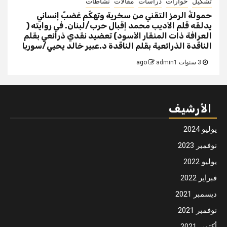
تشكيل
حوارات
دراسات
مقالات
نشاطات
حمولةُ الرمز التقني من سخرية وتهكّم غضبٌ إنساني
يدلقه قلم الأديب محمد إقبال حرب/لبنان. في روايته (
العرافة ذات المنقار الأسود) تعضيد نقدي ذرائعي بقلم
الناقدة الذرائعية بقلم الناقدة د.عبير خالد يحيي/سوريا
3 سنوات ago
admin1
الأرشيف
يوليو 2024
نوفمبر 2023
يوليو 2022
فبراير 2022
ديسمبر 2021
نوفمبر 2021
أكتوبر 2021