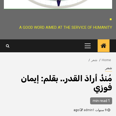
.
A GOOD WORD AIMED AT THE SERVICE OF HUMANITY
Primary
Menu
Home
شعر
شعر
مُنذُ أرادَ القدر.. بقلم: إيمان
فوزي
1 min read
9 سنوات ago
admin1