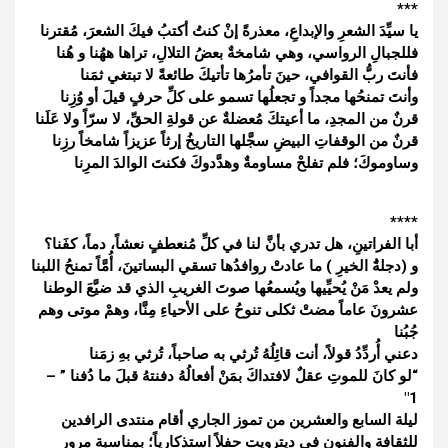
***
يا سيِّدَ الشعرِ والإبداعِ، معذرةً إنْ كنتُ أكتبُ فيكَ الشعرَ، مُقترنا
فللجبالِ الرواسي، وهي شامخةٌ بعضُ التلالِ، تراها ههُنا و هُنا
فأنتَ ربُّ القوافي، حينَ تأمرُها تأتيكَ طائعةً لا تبتغي ثمَنا
وأنتَ تمنحُها مجداً و تجعلُها تسمو على كلِّ حرفٍ قيلَ أو وُزِنا
قرنٌ من المجدِ، ما أعيتكَ مُعضلةٌ عن قولةِ الحقِّ، لا سرّاً ولا عَلَنا
قرنٌ من الوقفاتِ البيضِ سجَّلها التاريخُ إرثاً عزيزاً شامخاً رزِنا
وساوموكَ؛ فلم تفلحْ مساومةٌ وهدَّدوكَ فكنتَ الوالدَ المرِنا
****
أبا الفراتينِ، هل تدري بأنَّ لنا في كلِّ مُنعطفٍ نعشاً، دماً، كفَنا؟
و (دجلةَُ الخيرِ ) ما عادتْ روافدُها تسقي البساتينَ، أُمَّاً تمنحُ اللبنا
ولم يعدْ مَنْ يُحيِّيها ويُسمعُها صوتَ الغريبِ الذي قد ضيَّعَ الوطنا
عشرونَ عاماً مضتْ ثكلى تنوحُ على الأحياءِ مِنَّا، وهمْ موتى وهم
جُبُنا
دعني أُردِّدُ قولاً، أنت قائِلُهُ تُرثي به صاحباً، تُرثي بهِ زمَنا
“لو كانَ للموتِ عقلٌ لافتداكَ بمَنْ أفعالُهُ دفنتهُ قبلَ ما دُفنا ” –
1″
ليلة السابع والعشرين من تموز الجاري أقام منتدى الرافدين
للثقافة والفنون في ديترويت حفلاً استذكارياً؛ بمناسبة مرور