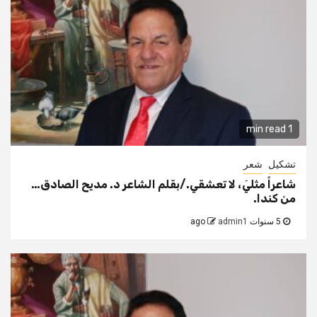
1 min read
تشكيل
شعر
شاعراً مثليَ، لا تعشقي./بقلم الشاعر د. مديح الصادق…
من كندا.
5 سنوات ago
admin1