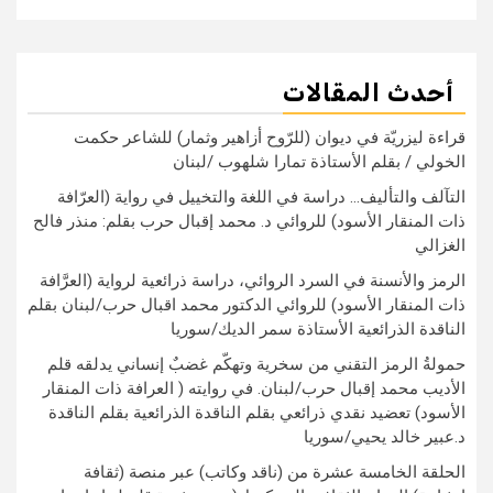
أحدث المقالات
قراءة ليزريّة في ديوان (للرّوح أزاهير وثمار) للشاعر حكمت
الخولي / بقلم الأستاذة تمارا شلهوب /لبنان
التآلف والتأليف… دراسة في اللغة والتخييل في رواية (العرّافة
ذات المنقار الأسود) للروائي د. محمد إقبال حرب بقلم: منذر فالح
الغزالي
الرمز والأنسنة في السرد الروائي، دراسة ذرائعية لرواية (العرَّافة
ذات المنقار الأسود) للروائي الدكتور محمد اقبال حرب/لبنان بقلم
الناقدة الذرائعية الأستاذة سمر الديك/سوريا
حمولةُ الرمز التقني من سخرية وتهكّم غضبٌ إنساني يدلقه قلم
الأديب محمد إقبال حرب/لبنان. في روايته ( العرافة ذات المنقار
الأسود) تعضيد نقدي ذرائعي بقلم الناقدة الذرائعية بقلم الناقدة
د.عبير خالد يحيي/سوريا
الحلقة الخامسة عشرة من (ناقد وكاتب) عبر منصة (ثقافة