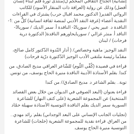
إنشانية) الجناح الثقافي المحكم ل(منتدى ثورة قلم لبناء إنسان
أفضل) وذلك عن رواية (العرافة ذات المنقار الأسود) للكاتب
الروائي القدير( الدكتور محمد اقبال حرب) يشترك في القراءات
النقدية أعضاء (غرفة النقد الأدبي لمنصة ثقافة انسانية) كلٌّ من :1-
الناقدة د. عبير يحي / سوريا2- الناقدة أ. سمر الديك / سوريا3-
الناقد أ. منذر غزالي / سوريايحاورهم الناقدة( الدكتورة درية
فرحات) / لبنان
النقد الوجيز: ماهية وخصائص/ ( أدار النّدوة الدّكتور كامل صالح،
مقدّما رئيسة ملتقى الأدب الوجيز الدّكتورة درّية فرحات)
قراءة في قصيدة (كُفِّي اللّوم) للشّاعر العراقي مديح الصادق، من
كندا. بقلم الأستاذة الأديبة الناقدة منيرة الحاج يوسف، من تونس.
توبة… بقلم الشاعر د. مديح الصادق// من كندا
قراءة بعنوان (البعد الصوفي في الديوان من خلال بعض القصائد
المنتخبة) عن المجموعة الشعرية (على كتف النهار) للشاعرة
السورية سمر الديك بقلم الناقدة التونسية الأستاذة سهيلة حمّاد
(تجليات الجانب الإنساني على البعد الوجداني) بقلم: رائد مهدي…
من العراق. قراءة نقدية للمجموعة الشعرية (خلجات) للشاعرة
التونسية منيرة الحاج يوسف.