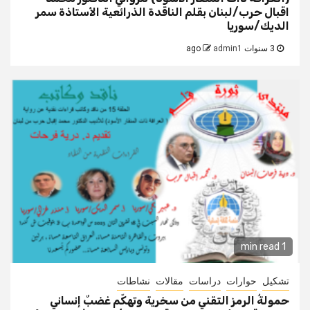
اقبال حرب/لبنان بقلم الناقدة الذرائعية الأستاذة سمر
الديك/سوريا
3 سنوات ago
admin1
1 min read
تشكيل
حوارات
دراسات
مقالات
نشاطات
حمولةُ الرمز التقني من سخرية وتهكّم غضبٌ إنساني