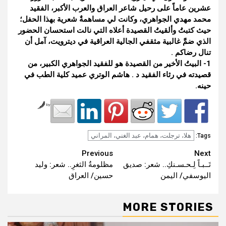
عشرين عاماً على رحيل شاعر العراق والعرب الأكبر، الفقيد
محمد مهدي الجواهري، وكانت لي مساهمةٌ شعرية بهذا الحفل؛
حيث كتبتُ وألقيتُ القصيدة أعلاه التي نالت استحسان الحضور
الذي ضمَّ غالبية مثقفي الجالية العراقية في ديترويت، آمل أن
تنال رضاكم .
1- البيتُ الأخير من القصيدة هو للفقيد الجواهري الكبير، من
قصيدته في رثاء الفقيد د . هاشم الوتري عميد كلية الطب في
حينه.
by
هلا، ترجلت، همام، عبد الغني، المراني
Tags:
Continue
Previous
Next
تَــبـاً لِـحـسـنكِ.. شعر: صديق
مظلومةُ الثغرِ.. شعر: وليد
Reading
اليوسفي/ اليمن
حسين/ العراق
MORE STORIES