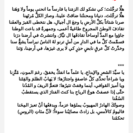
هلَّا ترجَّلتَ؛ كي نشكو لك الزمَنا يا فارساً ما انحنى يوماً ولا وَهَنا
هلَّا ترجَّلتَ، دنيانا ومحنتُنا ضاقتْ علينا، وصارَ الكلُّ مُرتَهنا
صرنا شتاتاً بكلِّ الأرضِ يا وجعَ ال أجيالِ، هل نتخطى القبرَ والعفَنا
تقاذفَ الوطنَ المجروحَ طاغيةٌ أعمى، وجمهرةٌ قد باعت الوطنا
جاؤوا مع المدِّ أوساخاً تقاذفَها ال تيَّارُ، وانتشرتْ في أرضنا درَنا
فسمَّمتْ كلَّ ما في الدارِ من أملٍ ترنو لهُ الناسُ نبراساً يشعُّ سنا
وخدَّرتْ كلَّ عرقٍ نابضٍ حذِرٍ كي لا يرى غيرَها، في أرضِنا، وَثنا
***
يا سيِّدَ الشعرِ والإبداعِ، يا علماً ما انفكَّ يخفقُ، رغمَ الموتِ، مُتَّزِنا
ويا شراعاً تحدَّى كلَّ عاصفةٍ واجتازَها؛ لا يَهابُ الظلمَ والفِتَنا
ويا أميرَ القوافي، أينما وقفتْ تثيرُها؛ فتعمُّ الريفَ و المُدُنا
حتَّى إذا عصفتْ هوجُ الرياحِ بنا كنتَ الفنارَ الذي يستقطبُ
السُفُنا
وصوتُكَ الهادرُ المهيوبُ يملؤها عزماً، ويدفعُها أنْ تعبرَ المِحَنا
فاليومُ كالأمسِ، بل زادتْ مصائِبُنا سوءاً؛ لأنَّ مئاتِ (الروسِ)
تحكمُنا