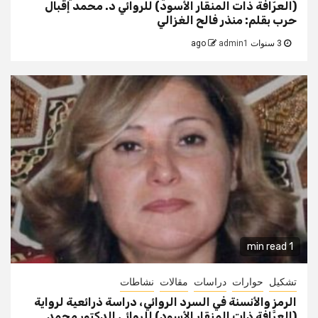
(العرّافة ذات المنقار الأسود) للروائي د. محمد إقبال
حرب بقلم: منذر فالح الغزالي
3 سنوات ago
admin1
1 min read
تشكيل
حوارات
دراسات
مقالات
نشاطات
الرمز والأنسنة في السرد الروائي، دراسة ذرائعية لرواية
(العرَّافة ذات المنقار الأسود) للروائي الدكتور محمد