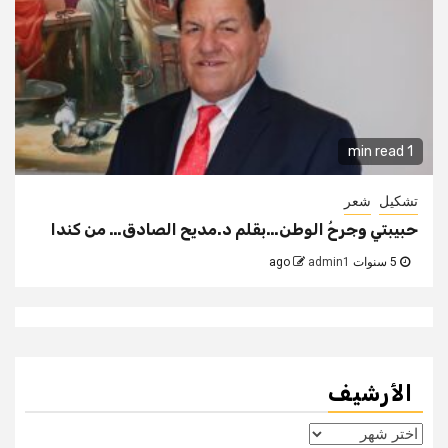
1 min read
تشكيل
شعر
حبيبتي وجرحُ الوطن…بقلم د.مديح الصادق… من كندا
5 سنوات ago
admin1
الأرشيف
الأرشيف