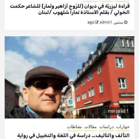
قراءة ليزريّة في ديوان (للرّوح أزاهير وثمار) للشاعر حكمت
الخولي / بقلم الأستاذة تمارا شلهوب /لبنان
سنتين ago
admin1
1 min read
حوارات
دراسات
مقالات
نشاطات
التآلف والتأليف… دراسة في اللغة والتخييل في رواية