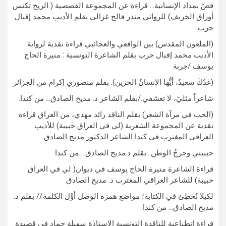
قصّ بمداد الإنسانية… قراءة عن المجموعة القصصية ( الريح تكنس
أوراق الخريف) للروائي منذر فالح غزالي بقلم الأديب محمد إقبال
حرب.
(الملعون المقدس) بين الواقعي والعجائبي قراءة نقدية لرواية
الأديب محمد إقبال حرب بقلم الشاعرة التونسية : منيرة الحاج
يوسف /جربة
(غدُكَ سعيدٌ، أيُّها الإنسانُ الحزين). بقلم منصوري إكرام من الجزائر
شاعراً مثليَ، لا تعشقي./بقلم الشاعر د. مديح الصادق… من كندا.
(الحب في مرآة الشعر) بقلم الناقد رائد مهدي، من العراق قراءة
نقدية عن المجموعة الشعرية (لي في العراق حبيبة) للأديب
العراقي المغترب في كندا الشاعر الدكتور مديح الصادق.
حبيبتي وجرحُ الوطن…بقلم د.مديح الصادق… من كندا
قراءة الشاعرة منيرة الحاج يوسف في ديوان( لي في العراق
حبيبة) للشاعر العراقي المغترب د. مديح الصادق
لكيلا نُخطِئ في الكتابة؛ مواضع همزة الوصل أوَّل الكلمة.// بقلم د.
مديح الصادق… من كندا.
قراءة انطباعية للناقدة التونسية الاستاذة سهيلة حماد في قصيدة