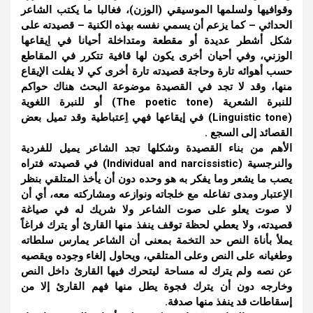
وقوافيها ولسلمها الموسيقي (الوزن)، فغالبا ما يكتب الشاعر
الحداثي – كما يزعم أن يسمي نفسه بهذه الكنية – قصيدته على
شكل أشطر عديدة أو مقطعة ومتداخلة أحيانا في اِيقاعها
الوزني، وفي أحيان أخرى يكون لها قافية تتكرر في المقاطع
حسب أهوائه تارة وحاجة قصيدته تارة أخرى كي لا يفلت الإيقاع
منها، وقد لا تجد في القصيدة موضوعة البحث هناك حواكم
للنبرة الشعرية (The poetic tone) أو للنبرة اللغوية
(Linguistic tone) في إيقاعها فهي اِعتباطية وقد تميل بعض
القصائد إلى السجع .
الأهم من بناء القصيدة وشكلها تجد الشاعر يميل للفردية
والنرجسية (Individual and narcissistic) في قصيدته فتراه
يصب ما يشعر وما يفكر به هو وحده دون أن يأخذ المتلقي بنظر
الاِعتبار ومدى تفاعله مع خلجاته ونوازعه ومشاركته معه، أي أن
لا صوت يعلو على صوت الشاعر ولا شريك له في صياغة
قصيدته، ولا يعطي لحظة توقف ينفذ منها القارئ أو يترك فراغاً
يملأ بأناة النص حد التخمة بمعنى أن الشاعر يمارس سلطاته
وطغيانه على النص وعلى المتلقي، ويحاول إلغاء وجوده ويقصيه
عن نصه ولم يترك له مساحة ليتحرك فيها القارئ داخل النص
وخارجه دون أن يترك فجوة يطل منها فهم القارئ إلا من
إسقاطات قد ينفذ منها صدفة.