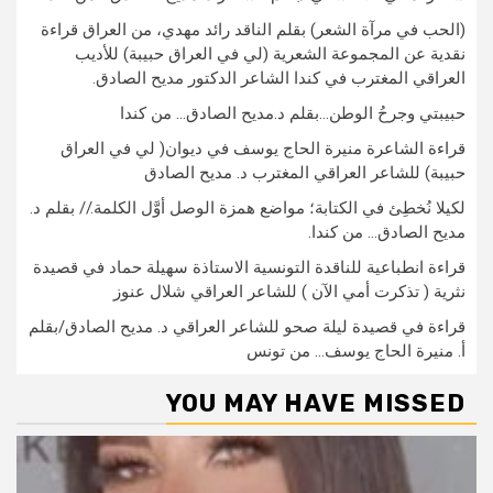
(الحب في مرآة الشعر) بقلم الناقد رائد مهدي، من العراق قراءة
نقدية عن المجموعة الشعرية (لي في العراق حبيبة) للأديب
العراقي المغترب في كندا الشاعر الدكتور مديح الصادق.
حبيبتي وجرحُ الوطن…بقلم د.مديح الصادق… من كندا
قراءة الشاعرة منيرة الحاج يوسف في ديوان( لي في العراق
حبيبة) للشاعر العراقي المغترب د. مديح الصادق
لكيلا نُخطِئ في الكتابة؛ مواضع همزة الوصل أوَّل الكلمة.// بقلم د.
مديح الصادق… من كندا.
قراءة انطباعية للناقدة التونسية الاستاذة سهيلة حماد في قصيدة
نثرية ( تذكرت أمي الآن ) للشاعر العراقي شلال عنوز
قراءة في قصيدة ليلة صحو للشاعر العراقي د. مديح الصادق/بقلم
أ. منيرة الحاج يوسف… من تونس
YOU MAY HAVE MISSED