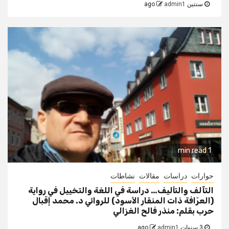
سنتين ago
admin1
1 min read
حوارات
دراسات
مقالات
نشاطات
التآلف والتأليف… دراسة في اللغة والتخييل في رواية
(العرّافة ذات المنقار الأسود) للروائي د. محمد إقبال
حرب بقلم: منذر فالح الغزالي
3 سنوات ago
admin1