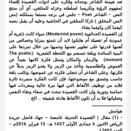
تعد هيمنة الشاعر بوجدانه وفكره على أدوات القصيدة اِقصاء
لمفهوم الرؤية وتكريسا لسلطته وعزله للمتلقي، أي أن منتج
النص – الشاعر Poet – جلس في برجه متمتعا بمملكته (متن
النص المخلق ) تاركا المتلقي في الحاشية وعليه أن يقبل بنصه
كيفما كان وكيفما يشاء.
إن القصيدة الحداثوية (Modernist poem) سواء كانت (نثرية أم
عمودية أم تفعيلة أم هايكو) لابد أن تتمتع بمزايا وخصائص من
أهمها قدرتها على تطوير نفسها وتنميها من خلال تمردها على
البنية السائدة وبلغة تنسجم مع اللحظة الشعرية (The poetic
moment) والزمان والمكان وتمثل فكرة كاتبها بعيداً عن
الغموض والطلسمية وتأخذ من الرمز ولا يغدو الرمز بديلاً عن
فكرتها، وعلى الشاعر أن تتجلى فكرته عن غموضها، وتكتب بلغة
تناسب وتتسق مع موضوعتها، فاِن كانت الفكرة متمردة ثائرة
فلابد من توظيف الألفاظ التي فيها نبرة عالية ومفردات فيها
حماسة وثورية واِن كانت القصيدة تبحث في صفاء ونقاء النفس
وتجلياتها فلا بد أن تكون الألفاظ هادئة شفيفة … الخ .
ــــــــــــــــــــــــــ
هوامش
• (1) مقال ( القصيدة الحديثة غامضة – جهاد فاضل جريدة
الرياض الاثنين 6 جمادى الأولى 1437 هـ- 15 فبراير 2016م –
العدد 17402