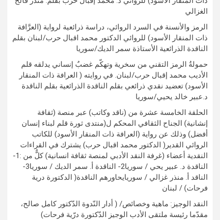
ذات المنقار الأسود) للروائي د. محمد إقبال حرب بقلم: منذر فالح
الغزالي
الرمز والأنسنة في السرد الروائي، دراسة ذرائعية لرواية (العرَّافة
ذات المنقار الأسود) للروائي الدكتور محمد اقبال حرب/لبنان بقلم
الناقدة الذرائعية الأستاذة سمر الديك/سوريا
حمولةُ الرمز التقني من سخرية وتهكّم غضبٌ إنساني يدلقه قلم
الأديب محمد إقبال حرب/لبنان. في روايته ( العرافة ذات المنقار
الأسود) تعضيد نقدي ذرائعي بقلم الناقدة الذرائعية بقلم الناقدة
د.عبير خالد يحيي/سوريا
الحلقة الخامسة عشرة من (ناقد وكاتب) عبر منصة (ثقافة
إنشانية) الجناح الثقافي المحكم ل(منتدى ثورة قلم لبناء إنسان
أفضل) وذلك عن رواية (العرافة ذات المنقار الأسود) للكاتب
الروائي القدير( الدكتور محمد اقبال حرب) يشترك في القراءات
النقدية أعضاء (غرفة النقد الأدبي لمنصة ثقافة انسانية) كلٌّ من :1-
الناقدة د. عبير يحي / سوريا2- الناقدة أ. سمر الديك / سوريا3-
الناقد أ. منذر غزالي / سوريايحاورهم الناقدة( الدكتورة درية
فرحات) / لبنان
النقد الوجيز: ماهية وخصائص/ ( أدار النّدوة الدّكتور كامل صالح،
مقدّما رئيسة ملتقى الأدب الوجيز الدّكتورة درّية فرحات)