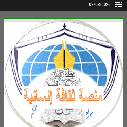
Ski
08/08/2026
t
conten