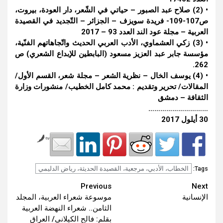
• (2) صلاح عبد الصبور – حياتي في الشّعر، دار العودة، بيروت،
ص107-109- فريدة سويزف – الجزائر – التّجديد في القصيدة
العربية – مجلة عود الند العدد 93 – 2017
• (3) زكي العشماوي، الأدب العربي الحديث واتّجاهاتهم الفنّية،
مؤسسة جابر عبد العزيز مسعود (البابطين للإبداع الشعري) ص
262.
• (4) يوسف الخال – نظرية الشعر – مجلة شعر، القسم الأول/
المقالات/ تحرير وتقديم : محمد كامل الخطيب/ منشورات وزارة
الثقافة – دمشق
…………………………
30 أيلول 2017
by
الخطاب، الأدبي، مرجعية، القصيدة الحديثة، رياض الدليمي
Tags:
Continue
Previous
Next
الإنسانية
موسوعة شعراء العربية، المجلد
Reading
الثامن.. شعراء النهضة العربية
بقلم: فالح الكيلاني/ العراق