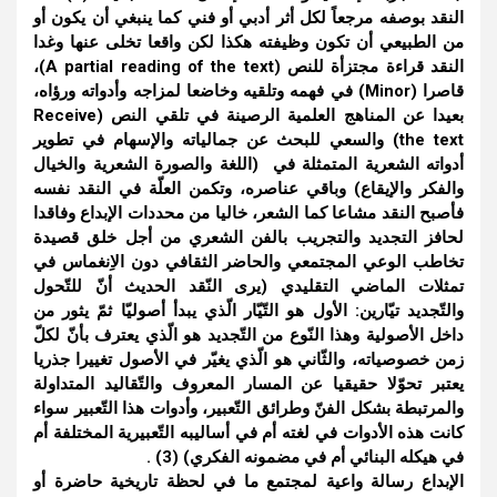
النقد بوصفه مرجعاً لكل أثر أدبي أو فني كما ينبغي أن يكون أو
من الطبيعي أن تكون وظيفته هكذا لكن واقعا تخلى عنها وغدا
النقد قراءة مجتزأة للنص (A partial reading of the text)،
قاصرا (Minor) في فهمه وتلقيه وخاضعا لمزاجه وأدواته ورؤاه،
بعيدا عن المناهج العلمية الرصينة في تلقي النص (Receive
the text) والسعي للبحث عن جمالياته والإسهام في تطوير
أدواته الشعرية المتمثلة في (اللغة والصورة الشعرية والخيال
والفكر والإيقاع) وباقي عناصره، وتكمن العلّة في النقد نفسه
فأصبح النقد مشاعا كما الشعر، خاليا من محددات الإبداع وفاقدا
لحافز التجديد والتجريب بالفن الشعري من أجل خلق قصيدة
تخاطب الوعي المجتمعي والحاضر الثقافي دون الاِنغماس في
تمثلات الماضي التقليدي (يرى النّقد الحديث أنّ للتّحول
والتّجديد تيّارين: الأول هو التّيّار الّذي يبدأ أصوليّا ثمّ يثور من
داخل الأصولية وهذا النّوع من التّجديد هو الّذي يعترف بأنّ لكلّ
زمن خصوصياته، والثّاني هو الّذي يغيّر في الأصول تغييرا جذريا
يعتبر تحوّلا حقيقيا عن المسار المعروف والتّقاليد المتداولة
والمرتبطة بشكل الفنّ وطرائق التّعبير، وأدوات هذا التّعبير سواء
كانت هذه الأدوات في لغته أم في أساليبه التّعبيرية المختلفة أم
في هيكله البنائي أم في مضمونه الفكري) (3) .
الإبداع رسالة واعية لمجتمع ما في لحظة تاريخية حاضرة أو