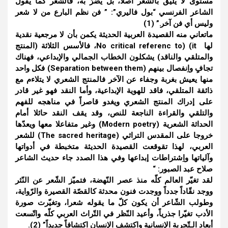
مستوى لا يليق بالشعر أصلاً، بل يضرُّ به، فالشعر كما يقول
الشاعر الفرنسي “بول فاليري”: ” فن نظم البارع من لا شعر
وليس أي فن آخر.” (1)
ماتعاني منه القصيدة العربية الحديثة يكمن بأن لا مرجعية نقدية
لها No critical referenc to) (it، فالأسس الثلاثة (المنتج
والمتلقي والناقد) يشكلون الخطاب الجمالي والإبداعي، فهناك
تجافٍ واِنفصال بينهم (Separation between them) فكل واحد
منها يعيش بغربة وجفاء عن الآخر فالمنتج الشعري لا يتلاءم مع
ذائقة المتلقي، فاقد للهوية الإبداعية، وأما النقد فهو غير قادر
على إدراك المنتج الشعري ويغدو قاصراً في مناهجه للفهم
والتلقي والقراءة الناجعة للنص، وقد يقف النقد حائلا أمام
الحداثة الشعرية (Modern poetry) وغير متفاعلا معها ويعدّها
خروجا على المقدس التراثي (The sacred heritage) للشعر
العربي، لهذا تقوقعت القصيدة الحديثة متخبطة في أدواتها
وآلياتها واِشتراطات إبداعها وفي هذا الصدد جاء حديث الشاعر
صلاح عبد الصبور: “
لقد تغيّر العالم كلّه منذ عصر النّهضة، فتميّز الشّعر عن النّثر
ووجد نقّاداً جدداً ووجدت فنون محدثة كالقصّة القصيرة والرّواية،
وطولب الشّاعر أن يكون كلّ ما يقوله شعرا، وتغيّرت صورة
الأدب تغيّرا جذرياً، وأعيد النّظر في التّراث العربي كلّه واتّسعت
أبعاد الـتّجربة الإنسانية واكتشف الإنسان اكتشافاً جديداً” (2).