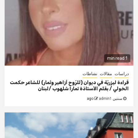
1 min read
دراسات
مقالات
نشاطات
قراءة ليزريّة في ديوان (للرّوح أزاهير وثمار) للشاعر حكمت
الخولي / بقلم الأستاذة تمارا شلهوب /لبنان
سنتين ago
admin1