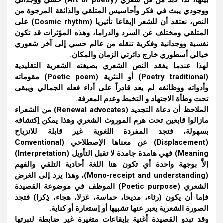
بينها، لذا لابد من فن شعري (Art of poetry) حسي ووجداني
ووجودي يبث في فكر وأحاسيس المتلقي والذائقة المرجوة من
النص، نعتقد أن للشعر اإيقاعا تأثيريا (Cosmic rhythm) على
المتلقي ومختلف عن السرد والدراما، وهذه المؤثرات قد تكون
نفسية ووجدانية وفكرية تنقله من عالم حسي إلى آخر شعوري
خيالي أسطوري خارج دائرتي الزمان والمكان.
لهذا عندما يفقد النص الشعري بصيغته الشعرية التقليدية
(Poetry traditional) أو النثرية (Poetic poem) مقوماته
وأدواته ووظائفه لم يعد قادراً على أداء فعله الجمالي ويبقى
تحت وطأة الاجتهاد و التخبط وعدم المعرفة.
الملاحظ أن دعاة التجديد (Renewal advocates) من الشعراء
مازالوا قابعين تحت هرم الموروث الشعري وهذا يمكن اِكتشافه
بسهولة، فتجد المفردة اللغوية غير قابلة للانزياح
(Displacement) عن معناها الاِصطلاحي (Conventional
Meaning) فهي هامدة جامدة لا تقبل التأويل (Interpretation)
إلاَّ بوجهة واحدة أي تكون هنا اللغة أحادية التلقي والفهم
(Mono-receipt and understanding)، وهذا يرد إلى الغرض
الشعري (Poetic purpose) الموظف في موضوعة القصيدة
فإما أن يكون (رثاء، مديحا، حماسة، غزلا، هجاء، ذِكرا) فتجد
الصورة الشعرية يعبر عنها تشبيها أو اِستعارة أو كناية.
وقد تبدو القصيدة أغنية بإيقاعات متغيرة غير ضابطة لنبرتها