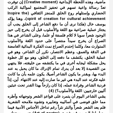
ماضية، وهذه اللحظة الاِبداعية (Creative moment) إن توفرت
تعدّ رسالة واعية تسهم في تحفيز المجتمع لمواكبة الركب
الحضاري واِستلهام روح الخلق للمنجز الثقافي (Inspire the
spirit of creation for cultural achievement)، وهنا يؤكد
يوسف خال (هكذا نرى أن ما دفع الشاعر إلى الخلق يجب أن
يجتاز عملية صراعية مع اللغة والأسلوب قبل أن يخرج إلى حيز
الوجود شعراً سويا لا كلام فلسفة أو علما، وعلى الشاعر في هذا
الصراع أن يخرج سيداً منتصراً على حدود اللغة والأسلوب
المتوارث معا، وكلما اِحتدم الصراع نمت الفكرة البدائية الغامضة
في الدقة والعمق، وعظم الانتصار، نكرر أن الشاعر، وهو في
عملية الخلق، يكتشف ما دفعه إلى الخلق، وهو مع كل خطوة
يحل مشكلة ليجابه أخرى في ما يكتشفه من خليقته، فلا ينتهي
من القصيدة إلا بعد أن يدرك تمام الإدراك ما كان يحبل به عند
البدء بها، وبقدر ما يكون الشاعر أصيلا، يكون علمه بأن ما كانت
عليه فكرته عند البدء هي غير ما صارت إليه عند الانتهاء. أين، إذاً
فردية الشاعر وفرادة عمله، إذا كان رازحاً بهذا القدر تحت عبئين
آليين خارجيين: اللغة والأسلوب؟) (4)
يشي الشاعر اليوم أن يتمرد على قواعدِ الشعر وتوجهاته وأطره
مما خلق فوضى في أساليبه وتعابيره وتشوه ملامحه الشعرية
فلم يعد الشعر شعراً والنثر نثراً رغم تداخل الأجناس الأدبية فيما