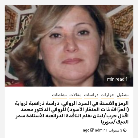
1 min read
تشكيل
حوارات
دراسات
مقالات
نشاطات
الرمز والأنسنة في السرد الروائي، دراسة ذرائعية لرواية
(العرَّافة ذات المنقار الأسود) للروائي الدكتور محمد
اقبال حرب/لبنان بقلم الناقدة الذرائعية الأستاذة سمر
الديك/سوريا
3 سنوات ago
admin1