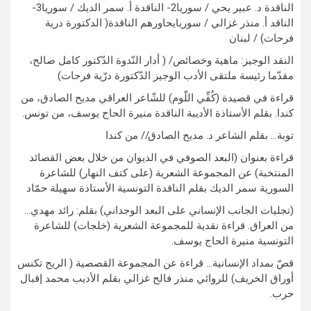
الناقدة د. عبير يحي / سوريا2- الناقدة أ. سمر الديك / سوريا3-
الناقد أ. منذر غزالي / سوريايحاورهم الناقدة( الدكتورة درية
فرحات) / لبنان
النقد الوجيز: ماهية وخصائص/ ( أدار النّدوة الدّكتور كامل صالح،
مقدّما رئيسة ملتقى الأدب الوجيز الدّكتورة درّية فرحات)
قراءة في قصيدة (كُفِّي اللّوم) للشّاعر العراقي مديح الصادق، من
كندا. بقلم الأستاذة الأديبة الناقدة منيرة الحاج يوسف، من تونس.
توبة… بقلم الشاعر د. مديح الصادق// من كندا
قراءة بعنوان (البعد الصوفي في الديوان من خلال بعض القصائد
المنتخبة) عن المجموعة الشعرية (على كتف النهار) للشاعرة
السورية سمر الديك بقلم الناقدة التونسية الأستاذة سهيلة حمّاد
(تجليات الجانب الإنساني على البعد الوجداني) بقلم: رائد مهدي…
من العراق. قراءة نقدية للمجموعة الشعرية (خلجات) للشاعرة
التونسية منيرة الحاج يوسف.
قصّ بمداد الإنسانية… قراءة عن المجموعة القصصية ( الريح تكنس
أوراق الخريف) للروائي منذر فالح غزالي بقلم الأديب محمد إقبال
حرب.