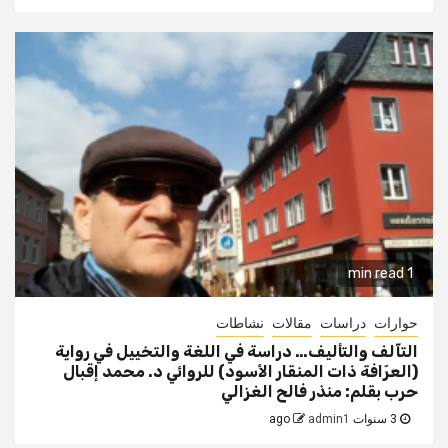
1 min read
حوارات
دراسات
مقالات
نشاطات
التآلف والتأليف… دراسة في اللغة والتخييل في رواية
(العرّافة ذات المنقار الأسود) للروائي د. محمد إقبال
حرب بقلم: منذر فالح الغزالي
3 سنوات ago
admin1