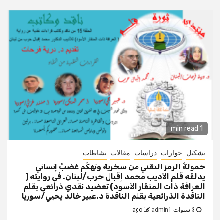
1 min read
تشكيل
حوارات
دراسات
مقالات
نشاطات
حمولةُ الرمز التقني من سخرية وتهكّم غضبٌ إنساني
يدلقه قلم الأديب محمد إقبال حرب/لبنان. في روايته (
العرافة ذات المنقار الأسود) تعضيد نقدي ذرائعي بقلم
الناقدة الذرائعية بقلم الناقدة د.عبير خالد يحيي/سوريا
3 سنوات ago
admin1