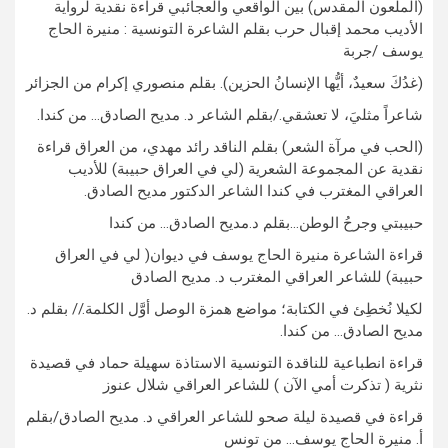
(الملعون المقدس) بين الواقعي والعجائبي قراءة نقدية لرواية
الأديب محمد إقبال حرب بقلم الشاعرة التونسية : منيرة الحاج
يوسف /جربة
(غدُكَ سعيدٌ، أيُّها الإنسانُ الحزين). بقلم منصوري إكرام من الجزائر
شاعراً مثليَ، لا تعشقي./بقلم الشاعر د. مديح الصادق… من كندا.
(الحب في مرآة الشعر) بقلم الناقد رائد مهدي، من العراق قراءة
نقدية عن المجموعة الشعرية (لي في العراق حبيبة) للأديب
العراقي المغترب في كندا الشاعر الدكتور مديح الصادق.
حبيبتي وجرحُ الوطن…بقلم د.مديح الصادق… من كندا
قراءة الشاعرة منيرة الحاج يوسف في ديوان( لي في العراق
حبيبة) للشاعر العراقي المغترب د. مديح الصادق
لكيلا نُخطِئ في الكتابة؛ مواضع همزة الوصل أوَّل الكلمة.// بقلم د.
مديح الصادق… من كندا.
قراءة انطباعية للناقدة التونسية الاستاذة سهيلة حماد في قصيدة
نثرية ( تذكرت أمي الآن ) للشاعر العراقي شلال عنوز
قراءة في قصيدة ليلة صحو للشاعر العراقي د. مديح الصادق/بقلم
أ. منيرة الحاج يوسف… من تونس