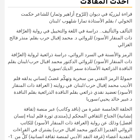
أحدث المقالات
قراءة ليزريّة في ديوان (للرّوح أزاهير وثمار) للشاعر حكمت
الخولي / بقلم الأستاذة تمارا شلهوب /لبنان
التآلف والتأليف… دراسة في اللغة والتخييل في رواية (العرّافة
ذات المنقار الأسود) للروائي د. محمد إقبال حرب بقلم: منذر فالح
الغزالي
الرمز والأنسنة في السرد الروائي، دراسة ذرائعية لرواية (العرَّافة
ذات المنقار الأسود) للروائي الدكتور محمد اقبال حرب/لبنان بقلم
الناقدة الذرائعية الأستاذة سمر الديك/سوريا
حمولةُ الرمز التقني من سخرية وتهكّم غضبٌ إنساني يدلقه قلم
الأديب محمد إقبال حرب/لبنان. في روايته ( العرافة ذات المنقار
الأسود) تعضيد نقدي ذرائعي بقلم الناقدة الذرائعية بقلم الناقدة
د.عبير خالد يحيي/سوريا
الحلقة الخامسة عشرة من (ناقد وكاتب) عبر منصة (ثقافة
إنشانية) الجناح الثقافي المحكم ل(منتدى ثورة قلم لبناء إنسان
أفضل) وذلك عن رواية (العرافة ذات المنقار الأسود) للكاتب
الروائي القدير( الدكتور محمد اقبال حرب) يشترك في القراءات
النقدية أعضاء (غرفة النقد الأدبي لمنصة ثقافة انسانية) كلٌّ من :1-