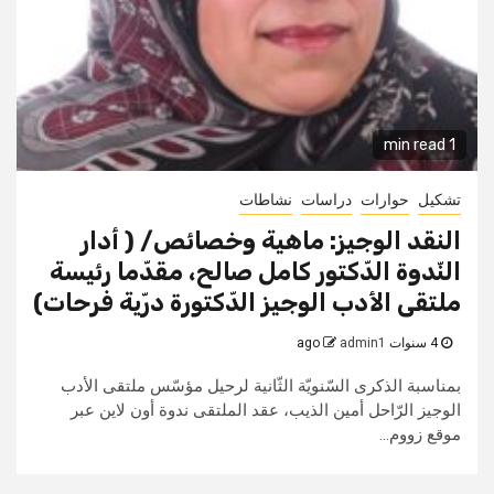
1 min read
تشكيل
حوارات
دراسات
نشاطات
النقد الوجيز: ماهية وخصائص/ ( أدار
النّدوة الدّكتور كامل صالح، مقدّما رئيسة
ملتقى الأدب الوجيز الدّكتورة درّية فرحات)
4 سنوات ago
admin1
بمناسبة الذكرى السّنويّة الثّانية لرحيل مؤسّس ملتقى الأدب
الوجيز الرّاحل أمين الذيب، عقد الملتقى ندوة أون لاين عبر
موقع زووم...