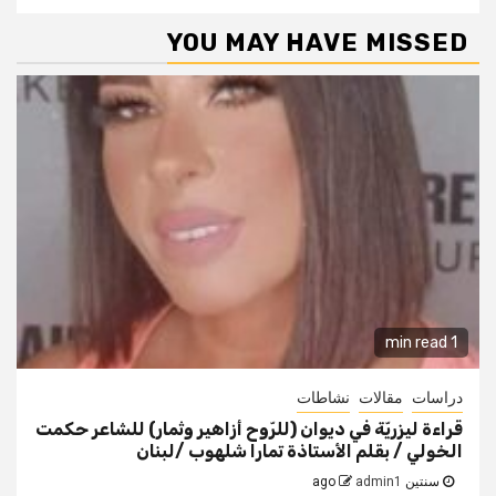
YOU MAY HAVE MISSED
1 min read
دراسات
مقالات
نشاطات
قراءة ليزريّة في ديوان (للرّوح أزاهير وثمار) للشاعر حكمت
الخولي / بقلم الأستاذة تمارا شلهوب /لبنان
سنتين ago
admin1