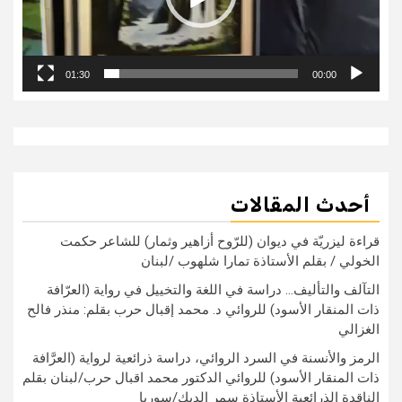
01:30
00:00
أحدث المقالات
قراءة ليزريّة في ديوان (للرّوح أزاهير وثمار) للشاعر حكمت
الخولي / بقلم الأستاذة تمارا شلهوب /لبنان
التآلف والتأليف… دراسة في اللغة والتخييل في رواية (العرّافة
ذات المنقار الأسود) للروائي د. محمد إقبال حرب بقلم: منذر فالح
الغزالي
الرمز والأنسنة في السرد الروائي، دراسة ذرائعية لرواية (العرَّافة
ذات المنقار الأسود) للروائي الدكتور محمد اقبال حرب/لبنان بقلم
الناقدة الذرائعية الأستاذة سمر الديك/سوريا