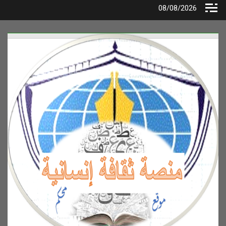
Ski
08/08/2026
t
conten