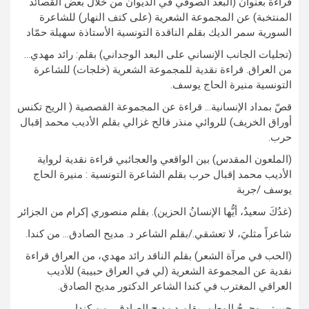
قراءة بعنوان (البعد الصوفي في الديوان من خلال بعض القصائد
المنتخبة) عن المجموعة الشعرية (على كتف النهار) للشاعرة
السورية سمر الديك بقلم الناقدة التونسية الأستاذة سهيلة حمّاد
(تجليات الجانب الإنساني على البعد الوجداني) بقلم: رائد مهدي…
من العراق. قراءة نقدية للمجموعة الشعرية (خلجات) للشاعرة
التونسية منيرة الحاج يوسف.
قصّ بمداد الإنسانية… قراءة عن المجموعة القصصية ( الريح تكنس
أوراق الخريف) للروائي منذر فالح غزالي بقلم الأديب محمد إقبال
حرب.
(الملعون المقدس) بين الواقعي والعجائبي قراءة نقدية لرواية
الأديب محمد إقبال حرب بقلم الشاعرة التونسية : منيرة الحاج
يوسف /جربة
(غدُكَ سعيدٌ، أيُّها الإنسانُ الحزين). بقلم منصوري إكرام من الجزائر
شاعراً مثليَ، لا تعشقي./بقلم الشاعر د. مديح الصادق… من كندا.
(الحب في مرآة الشعر) بقلم الناقد رائد مهدي، من العراق قراءة
نقدية عن المجموعة الشعرية (لي في العراق حبيبة) للأديب
العراقي المغترب في كندا الشاعر الدكتور مديح الصادق.
حبيبتي وجرحُ الوطن…بقلم د.مديح الصادق… من كندا