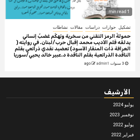
1 min read
تشكيل
حوارات
دراسات
مقالات
نشاطات
حمولةُ الرمز التقني من سخرية وتهكّم غضبٌ إنساني
يدلقه قلم الأديب محمد إقبال حرب/لبنان. في روايته (
العرافة ذات المنقار الأسود) تعضيد نقدي ذرائعي بقلم
الناقدة الذرائعية بقلم الناقدة د.عبير خالد يحيي/سوريا
3 سنوات ago
admin1
الأرشيف
يوليو 2024
نوفمبر 2023
يوليو 2022
فبراير 2022