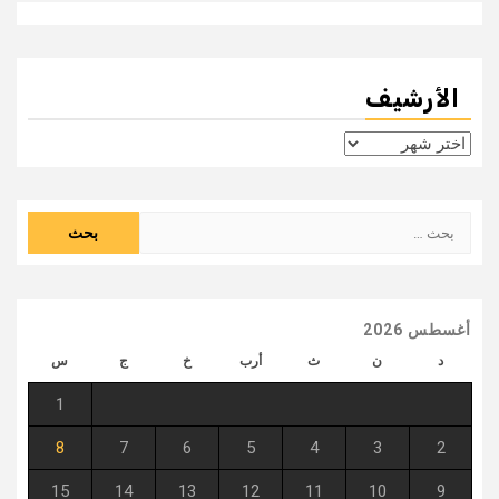
الأرشيف
الأرشيف
البحث
عن:
أغسطس 2026
د
ن
ث
أرب
خ
ج
س
1
8
7
6
5
4
3
2
15
14
13
12
11
10
9