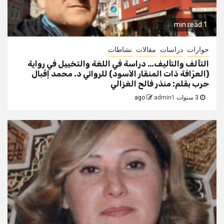
1 min read
حوارات
دراسات
مقالات
نشاطات
التآلف والتأليف… دراسة في اللغة والتخييل في رواية
(العرّافة ذات المنقار الأسود) للروائي د. محمد إقبال
حرب بقلم: منذر فالح الغزالي
3 سنوات ago
admin1