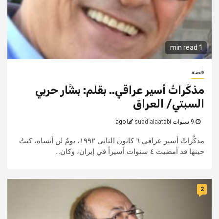
1 min read
قصة
مذكَّراتُ أسير عراقي.. بقلم: بشَّار حربي
السبتي/ العراق
9 سنوات ago
suad alaatabi
مذكَّراتُ أسير عراقي ٦ كانون الثاني ١٩٩٢، يومٌ لن أنساه، كنتُ
حينها قد أمضيت ٤ سنوات أسيراً في إيران، وكان...
2