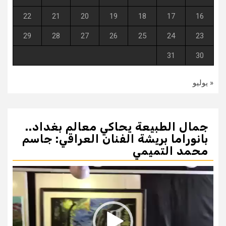
22
21
20
19
18
17
16
29
28
27
26
25
24
23
31
30
« يوليو
جمال الطبيعة يحاكي معالم بغداد..
بانوراما بريشة الفنان العراقي: جاسم
محمد التميمي
مشغل
الفيديو