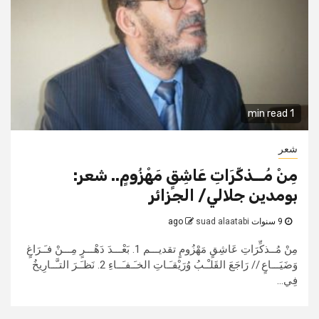
1 min read
شعر
مِنْ مُــذكِّرَاتِ عَاشِقٍ مَهْزُومٍ.. شعر:
بومدين جلالي/ الجزائر
9 سنوات ago
suad alaatabi
مِنْ مُــذكِّرَاتِ عَاشِقٍ مَهْزُومٍ تقديـــم 1. بَعْـــدَ دَهْـــرٍ مِـــنْ فـَـرَاغٍ
وَضَيَـــاعٍ // رَاجَعَ القَلـْـبُ وُرَيْقـَـاتِ الخـَـفـَــاءِ 2. نَظـَـرَ التـَّــارِيخُ
فِي...