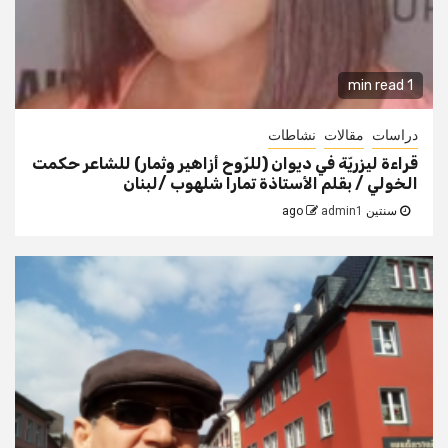
1 min read
دراسات
مقالات
نشاطات
قراءة ليزريّة في ديوان (للرّوح أزاهير وثمار) للشاعر حكمت
الخولي / بقلم الأستاذة تمارا شلهوب /لبنان
سنتين ago
admin1