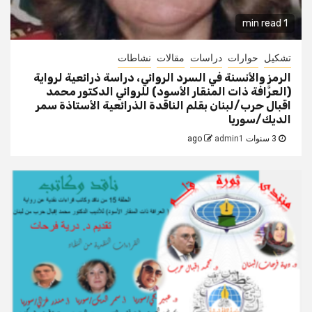
1 min read
تشكيل
حوارات
دراسات
مقالات
نشاطات
الرمز والأنسنة في السرد الروائي، دراسة ذرائعية لرواية
(العرَّافة ذات المنقار الأسود) للروائي الدكتور محمد
اقبال حرب/لبنان بقلم الناقدة الذرائعية الأستاذة سمر
الديك/سوريا
3 سنوات ago
admin1