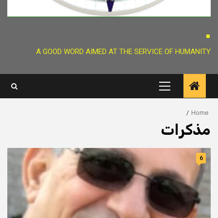
.
A GOOD WORD AIMED AT THE SERVICE OF HUMANITY
Primary
Menu
Home
مذكرات
6