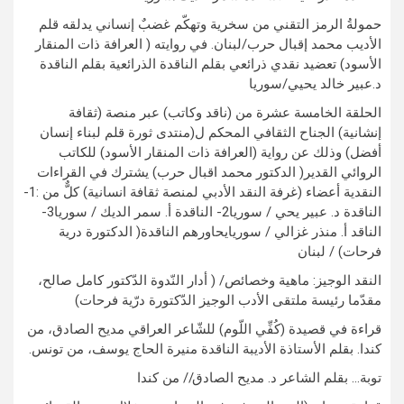
حمولةُ الرمز التقني من سخرية وتهكّم غضبٌ إنساني يدلقه قلم
الأديب محمد إقبال حرب/لبنان. في روايته ( العرافة ذات المنقار
الأسود) تعضيد نقدي ذرائعي بقلم الناقدة الذرائعية بقلم الناقدة
د.عبير خالد يحيي/سوريا
الحلقة الخامسة عشرة من (ناقد وكاتب) عبر منصة (ثقافة
إنشانية) الجناح الثقافي المحكم ل(منتدى ثورة قلم لبناء إنسان
أفضل) وذلك عن رواية (العرافة ذات المنقار الأسود) للكاتب
الروائي القدير( الدكتور محمد اقبال حرب) يشترك في القراءات
النقدية أعضاء (غرفة النقد الأدبي لمنصة ثقافة انسانية) كلٌّ من :1-
الناقدة د. عبير يحي / سوريا2- الناقدة أ. سمر الديك / سوريا3-
الناقد أ. منذر غزالي / سوريايحاورهم الناقدة( الدكتورة درية
فرحات) / لبنان
النقد الوجيز: ماهية وخصائص/ ( أدار النّدوة الدّكتور كامل صالح،
مقدّما رئيسة ملتقى الأدب الوجيز الدّكتورة درّية فرحات)
قراءة في قصيدة (كُفِّي اللّوم) للشّاعر العراقي مديح الصادق، من
كندا. بقلم الأستاذة الأديبة الناقدة منيرة الحاج يوسف، من تونس.
توبة… بقلم الشاعر د. مديح الصادق// من كندا