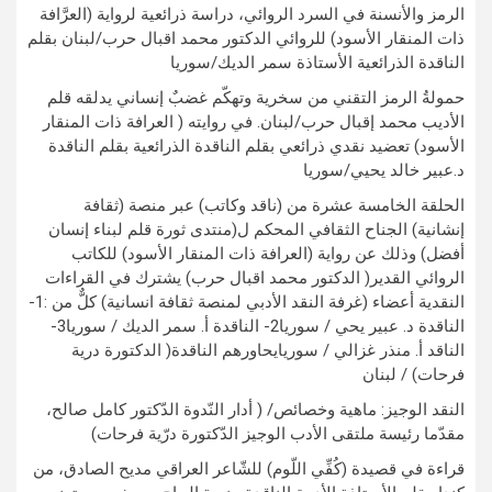
الرمز والأنسنة في السرد الروائي، دراسة ذرائعية لرواية (العرَّافة
ذات المنقار الأسود) للروائي الدكتور محمد اقبال حرب/لبنان بقلم
الناقدة الذرائعية الأستاذة سمر الديك/سوريا
حمولةُ الرمز التقني من سخرية وتهكّم غضبٌ إنساني يدلقه قلم
الأديب محمد إقبال حرب/لبنان. في روايته ( العرافة ذات المنقار
الأسود) تعضيد نقدي ذرائعي بقلم الناقدة الذرائعية بقلم الناقدة
د.عبير خالد يحيي/سوريا
الحلقة الخامسة عشرة من (ناقد وكاتب) عبر منصة (ثقافة
إنشانية) الجناح الثقافي المحكم ل(منتدى ثورة قلم لبناء إنسان
أفضل) وذلك عن رواية (العرافة ذات المنقار الأسود) للكاتب
الروائي القدير( الدكتور محمد اقبال حرب) يشترك في القراءات
النقدية أعضاء (غرفة النقد الأدبي لمنصة ثقافة انسانية) كلٌّ من :1-
الناقدة د. عبير يحي / سوريا2- الناقدة أ. سمر الديك / سوريا3-
الناقد أ. منذر غزالي / سوريايحاورهم الناقدة( الدكتورة درية
فرحات) / لبنان
النقد الوجيز: ماهية وخصائص/ ( أدار النّدوة الدّكتور كامل صالح،
مقدّما رئيسة ملتقى الأدب الوجيز الدّكتورة درّية فرحات)
قراءة في قصيدة (كُفِّي اللّوم) للشّاعر العراقي مديح الصادق، من