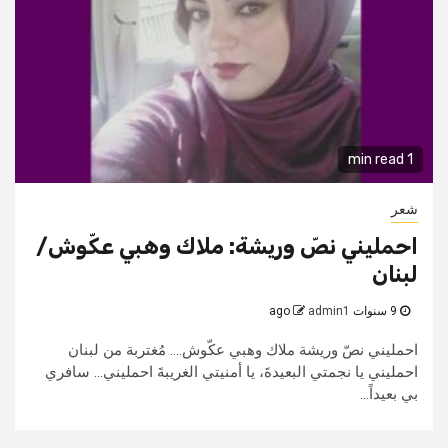
1 min read
شعر
احمليني نصّ وريشة: ملاك وهبي عكّوش/
لبنان
9 سنوات ago
admin1
احمليني نصّ وريشة ملاك وهبي عكّوش.... مُغتربة من لبنان
احمليني يا نجمتي البعيدةَ، يا أمنيتي الغريبةَ احمليني... سافري
بي بعيداً...