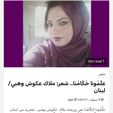
1 min read
شعر
علَّمُونا حُكّامُنا.. شعر: ملاك عكوش وهبي/
لبنان
9 سنوات ago
admin1
علَّمُونا حُكّامُنا نص وريشة ملاك عكوش وهبي.. مغتربة من لبنان