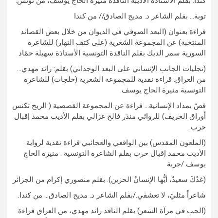
كندا. بقلم الأستاذة الأديبة الناقدة منيرة الحاج يوسف، من تونس.
توبة… بقلم الشاعر د. مديح الصادق// من كندا
قراءة بعنوان (البعد الصوفي في الديوان من خلال بعض القصائد
المنتخبة) عن المجموعة الشعرية (على كتف النهار) للشاعرة
السورية سمر الديك بقلم الناقدة التونسية الأستاذة سهيلة حمّاد
(تجليات الجانب الإنساني على البعد الوجداني) بقلم: رائد مهدي…
من العراق. قراءة نقدية للمجموعة الشعرية (خلجات) للشاعرة
التونسية منيرة الحاج يوسف.
قصّ بمداد الإنسانية… قراءة عن المجموعة القصصية ( الريح تكنس
أوراق الخريف) للروائي منذر فالح غزالي بقلم الأديب محمد إقبال
حرب.
(الملعون المقدس) بين الواقعي والعجائبي قراءة نقدية لرواية
الأديب محمد إقبال حرب بقلم الشاعرة التونسية : منيرة الحاج
يوسف /جربة
(غدُكَ سعيدٌ، أيُّها الإنسانُ الحزين). بقلم منصوري إكرام من الجزائر
شاعراً مثليَ، لا تعشقي./بقلم الشاعر د. مديح الصادق… من كندا.
(الحب في مرآة الشعر) بقلم الناقد رائد مهدي، من العراق قراءة