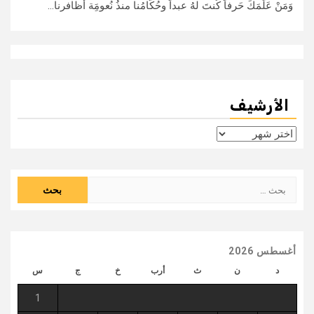
وَمَنْ عَلَّمَكَ حَرفاً كُنتَ لهُ عبداً وحُكَّامُنا منذُ نُعومَِة أظافرنا...
الأرشيف
الأرشيف
البحث
عن:
أغسطس 2026
د
ن
ث
أرب
خ
ج
س
1