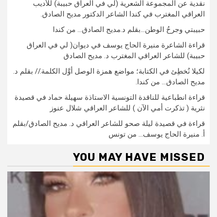
نقدية عن المجموعة الشعرية (لي في العراق حبيبة) للأديب
العراقي المغترب في كندا الشاعر الدكتور مديح الصادق.
حبيبتي وجرحُ الوطن…بقلم د.مديح الصادق… من كندا
قراءة الشاعرة منيرة الحاج يوسف في ديوان( لي في العراق
حبيبة) للشاعر العراقي المغترب د. مديح الصادق
لكيلا نُخطِئ في الكتابة؛ مواضع همزة الوصل أوَّل الكلمة.// بقلم د.
مديح الصادق… من كندا.
قراءة انطباعية للناقدة التونسية الاستاذة سهيلة حماد في قصيدة
نثرية ( تذكرت أمي الآن ) للشاعر العراقي شلال عنوز
قراءة في قصيدة ليلة صحو للشاعر العراقي د. مديح الصادق/بقلم
أ. منيرة الحاج يوسف… من تونس
YOU MAY HAVE MISSED