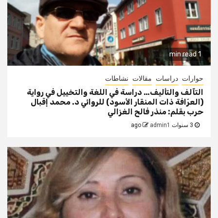
1 min read
حوارات
دراسات
مقالات
نشاطات
التآلف والتأليف… دراسة في اللغة والتخييل في رواية
(العرّافة ذات المنقار الأسود) للروائي د. محمد إقبال
حرب بقلم: منذر فالح الغزالي
3 سنوات ago
admin1