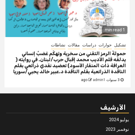
1 min read
تشكيل
حوارات
دراسات
مقالات
نشاطات
حمولةُ الرمز التقني من سخرية وتهكّم غضبٌ إنساني
يدلقه قلم الأديب محمد إقبال حرب/لبنان. في روايته (
العرافة ذات المنقار الأسود) تعضيد نقدي ذرائعي بقلم
الناقدة الذرائعية بقلم الناقدة د.عبير خالد يحيي/سوريا
3 سنوات ago
admin1
الأرشيف
يوليو 2024
نوفمبر 2023