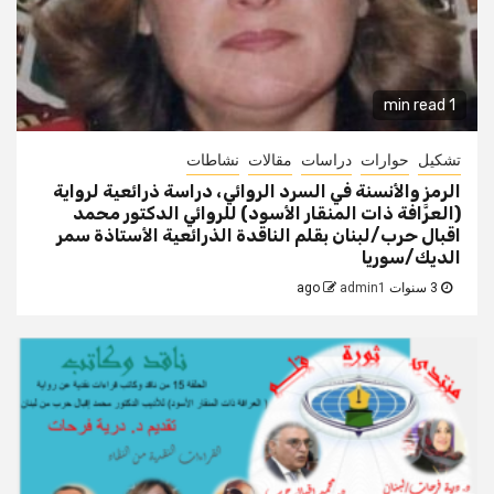
1 min read
تشكيل
حوارات
دراسات
مقالات
نشاطات
الرمز والأنسنة في السرد الروائي، دراسة ذرائعية لرواية
(العرَّافة ذات المنقار الأسود) للروائي الدكتور محمد
اقبال حرب/لبنان بقلم الناقدة الذرائعية الأستاذة سمر
الديك/سوريا
3 سنوات ago
admin1