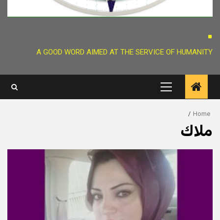
.
A GOOD WORD AIMED AT THE SERVICE OF HUMANITY
Primary
Menu
Home
ملاك