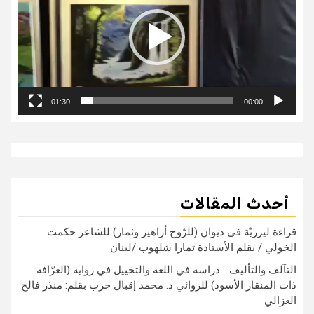
01:30
00:00
أحدث المقالات
قراءة ليزريّة في ديوان (للرّوح أزاهير وثمار) للشاعر حكمت
الخولي / بقلم الأستاذة تمارا شلهوب /لبنان
التآلف والتأليف… دراسة في اللغة والتخييل في رواية (العرّافة
ذات المنقار الأسود) للروائي د. محمد إقبال حرب بقلم: منذر فالح
الغزالي