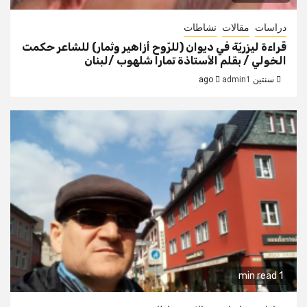
دراسات
مقالات
نشاطات
قراءة ليزريّة في ديوان (للرّوح أزاهير وثمار) للشاعر حكمت
الخولي / بقلم الأستاذة تمارا شلهوب /لبنان
سنتين ago
admin1
1 min read