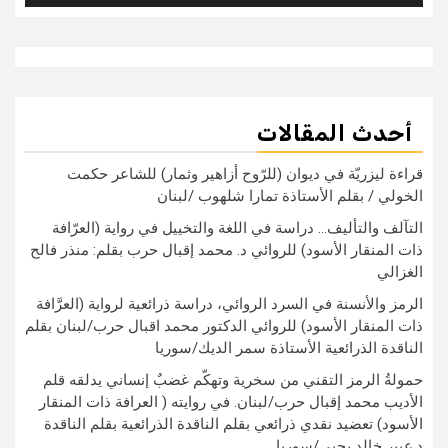
أحدث المقالات
قراءة ليزريّة في ديوان (للرّوح أزاهير وثمار) للشاعر حكمت
الخولي / بقلم الأستاذة تمارا شلهوب /لبنان
التآلف والتأليف… دراسة في اللغة والتخييل في رواية (العرّافة
ذات المنقار الأسود) للروائي د. محمد إقبال حرب بقلم: منذر فالح
الغزالي
الرمز والأنسنة في السرد الروائي، دراسة ذرائعية لرواية (العرَّافة
ذات المنقار الأسود) للروائي الدكتور محمد اقبال حرب/لبنان بقلم
الناقدة الذرائعية الأستاذة سمر الديك/سوريا
حمولةُ الرمز التقني من سخرية وتهكّم غضبٌ إنساني يدلقه قلم
الأديب محمد إقبال حرب/لبنان. في روايته ( العرافة ذات المنقار
الأسود) تعضيد نقدي ذرائعي بقلم الناقدة الذرائعية بقلم الناقدة
د.عبير خالد يحيي/سوريا