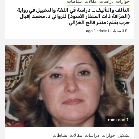
حوارات
دراسات
مقالات
نشاطات
التآلف والتأليف… دراسة في اللغة والتخييل في رواية
(العرّافة ذات المنقار الأسود) للروائي د. محمد إقبال
حرب بقلم: منذر فالح الغزالي
3 سنوات ago
admin1
1 min read
تشكيل
حوارات
دراسات
مقالات
نشاطات