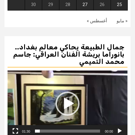
30
29
28
27
26
25
« مايو
أغسطس »
جمال الطبيعة يحاكي معالم بغداد..
بانوراما بريشة الفنان العراقي: جاسم
محمد التميمي
مشغل
الفيديو
01:30
00:00