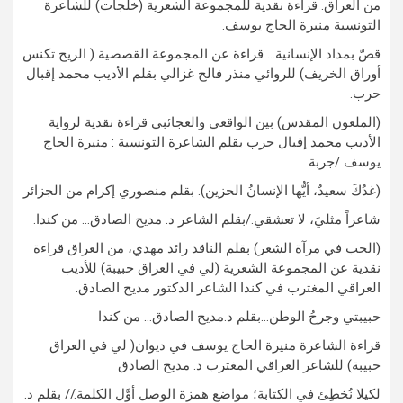
من العراق. قراءة نقدية للمجموعة الشعرية (خلجات) للشاعرة
التونسية منيرة الحاج يوسف.
قصّ بمداد الإنسانية… قراءة عن المجموعة القصصية ( الريح تكنس
أوراق الخريف) للروائي منذر فالح غزالي بقلم الأديب محمد إقبال
حرب.
(الملعون المقدس) بين الواقعي والعجائبي قراءة نقدية لرواية
الأديب محمد إقبال حرب بقلم الشاعرة التونسية : منيرة الحاج
يوسف /جربة
(غدُكَ سعيدٌ، أيُّها الإنسانُ الحزين). بقلم منصوري إكرام من الجزائر
شاعراً مثليَ، لا تعشقي./بقلم الشاعر د. مديح الصادق… من كندا.
(الحب في مرآة الشعر) بقلم الناقد رائد مهدي، من العراق قراءة
نقدية عن المجموعة الشعرية (لي في العراق حبيبة) للأديب
العراقي المغترب في كندا الشاعر الدكتور مديح الصادق.
حبيبتي وجرحُ الوطن…بقلم د.مديح الصادق… من كندا
قراءة الشاعرة منيرة الحاج يوسف في ديوان( لي في العراق
حبيبة) للشاعر العراقي المغترب د. مديح الصادق
لكيلا نُخطِئ في الكتابة؛ مواضع همزة الوصل أوَّل الكلمة.// بقلم د.