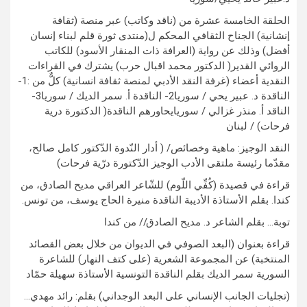
الحلقة الخامسة عشرة من (ناقد وكاتب) عبر منصة (ثقافة
إنشانية) الجناح الثقافي المحكم ل(منتدى ثورة قلم لبناء إنسان
أفضل) وذلك عن رواية (العرافة ذات المنقار الأسود) للكاتب
الروائي القدير( الدكتور محمد اقبال حرب) يشترك في القراءات
النقدية أعضاء (غرفة النقد الأدبي لمنصة ثقافة انسانية) كلٌّ من :1-
الناقدة د. عبير يحي / سوريا2- الناقدة أ. سمر الديك / سوريا3-
الناقد أ. منذر غزالي / سوريايحاورهم الناقدة( الدكتورة درية
فرحات) / لبنان
النقد الوجيز: ماهية وخصائص/ ( أدار النّدوة الدّكتور كامل صالح،
مقدّما رئيسة ملتقى الأدب الوجيز الدّكتورة درّية فرحات)
قراءة في قصيدة (كُفِّي اللّوم) للشّاعر العراقي مديح الصادق، من
كندا. بقلم الأستاذة الأديبة الناقدة منيرة الحاج يوسف، من تونس.
توبة… بقلم الشاعر د. مديح الصادق// من كندا
قراءة بعنوان (البعد الصوفي في الديوان من خلال بعض القصائد
المنتخبة) عن المجموعة الشعرية (على كتف النهار) للشاعرة
السورية سمر الديك بقلم الناقدة التونسية الأستاذة سهيلة حمّاد
(تجليات الجانب الإنساني على البعد الوجداني) بقلم: رائد مهدي…