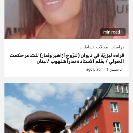
1 min read
دراسات
مقالات
نشاطات
قراءة ليزريّة في ديوان (للرّوح أزاهير وثمار) للشاعر حكمت
الخولي / بقلم الأستاذة تمارا شلهوب /لبنان
سنتين ago
admin1