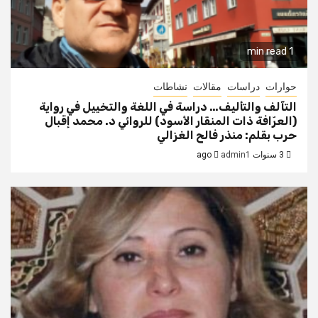
1 min read
حوارات
دراسات
مقالات
نشاطات
التآلف والتأليف… دراسة في اللغة والتخييل في رواية
(العرّافة ذات المنقار الأسود) للروائي د. محمد إقبال
حرب بقلم: منذر فالح الغزالي
3 سنوات ago
admin1