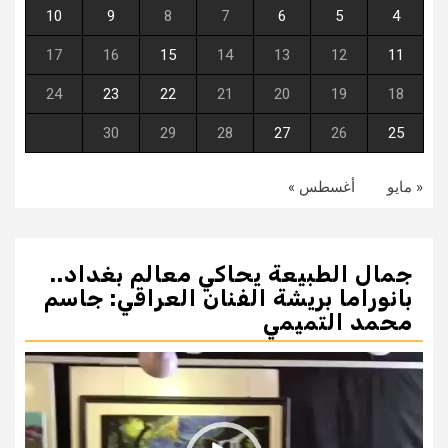
10
9
8
7
6
5
4
17
16
15
14
13
12
11
24
23
22
21
20
19
18
30
29
28
27
26
25
« مايو
أغسطس »
جمال الطبيعة يحاكي معالم بغداد..
بانوراما بريشة الفنان العراقي: جاسم
محمد التميمي
مشغل
الفيديو