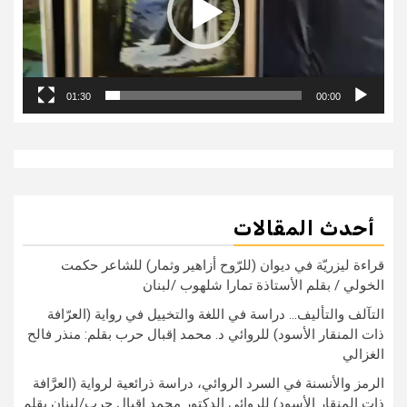
01:30
00:00
أحدث المقالات
قراءة ليزريّة في ديوان (للرّوح أزاهير وثمار) للشاعر حكمت
الخولي / بقلم الأستاذة تمارا شلهوب /لبنان
التآلف والتأليف… دراسة في اللغة والتخييل في رواية (العرّافة
ذات المنقار الأسود) للروائي د. محمد إقبال حرب بقلم: منذر فالح
الغزالي
الرمز والأنسنة في السرد الروائي، دراسة ذرائعية لرواية (العرَّافة
ذات المنقار الأسود) للروائي الدكتور محمد اقبال حرب/لبنان بقلم