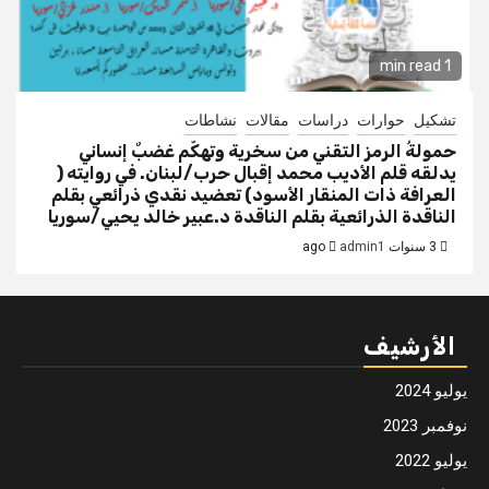
1 min read
تشكيل
حوارات
دراسات
مقالات
نشاطات
حمولةُ الرمز التقني من سخرية وتهكّم غضبٌ إنساني
يدلقه قلم الأديب محمد إقبال حرب/لبنان. في روايته (
العرافة ذات المنقار الأسود) تعضيد نقدي ذرائعي بقلم
الناقدة الذرائعية بقلم الناقدة د.عبير خالد يحيي/سوريا
3 سنوات ago
admin1
الأرشيف
يوليو 2024
نوفمبر 2023
يوليو 2022