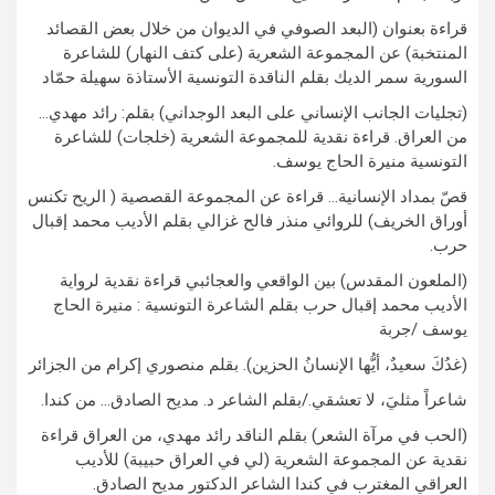
قراءة بعنوان (البعد الصوفي في الديوان من خلال بعض القصائد
المنتخبة) عن المجموعة الشعرية (على كتف النهار) للشاعرة
السورية سمر الديك بقلم الناقدة التونسية الأستاذة سهيلة حمّاد
(تجليات الجانب الإنساني على البعد الوجداني) بقلم: رائد مهدي…
من العراق. قراءة نقدية للمجموعة الشعرية (خلجات) للشاعرة
التونسية منيرة الحاج يوسف.
قصّ بمداد الإنسانية… قراءة عن المجموعة القصصية ( الريح تكنس
أوراق الخريف) للروائي منذر فالح غزالي بقلم الأديب محمد إقبال
حرب.
(الملعون المقدس) بين الواقعي والعجائبي قراءة نقدية لرواية
الأديب محمد إقبال حرب بقلم الشاعرة التونسية : منيرة الحاج
يوسف /جربة
(غدُكَ سعيدٌ، أيُّها الإنسانُ الحزين). بقلم منصوري إكرام من الجزائر
شاعراً مثليَ، لا تعشقي./بقلم الشاعر د. مديح الصادق… من كندا.
(الحب في مرآة الشعر) بقلم الناقد رائد مهدي، من العراق قراءة
نقدية عن المجموعة الشعرية (لي في العراق حبيبة) للأديب
العراقي المغترب في كندا الشاعر الدكتور مديح الصادق.