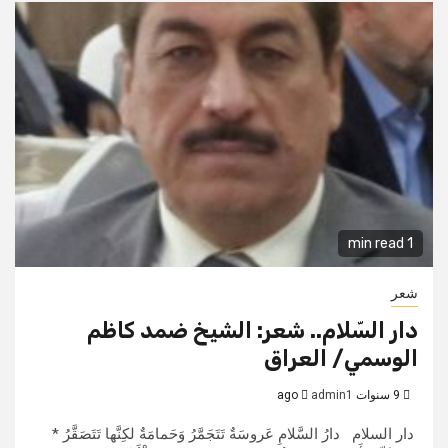
1 min read
شعر
دار السّلام.. شعر: الشيخ ضمد كاظم
الوسمي/ العراق
9 سنوات ago
admin1
دار السلام دارُ السَّلامِ عَروسَةٌ تَتَجَمَّرُ وَحَمامَةٌ لكِنَّها تَتَصَقَّرُ *