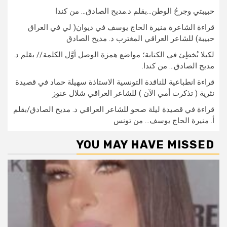
حبيبتي وجرحُ الوطن…بقلم د.مديح الصادق… من كندا
قراءة الشاعرة منيرة الحاج يوسف في ديوان( لي في العراق
حبيبة) للشاعر العراقي المغترب د. مديح الصادق
لكيلا نُخطِئ في الكتابة؛ مواضع همزة الوصل أوَّل الكلمة.// بقلم د.
مديح الصادق… من كندا.
قراءة انطباعية للناقدة التونسية الاستاذة سهيلة حماد في قصيدة
نثرية ( تذكرت أمي الآن ) للشاعر العراقي شلال عنوز
قراءة في قصيدة ليلة صحو للشاعر العراقي د. مديح الصادق/بقلم
أ. منيرة الحاج يوسف… من تونس
YOU MAY HAVE MISSED