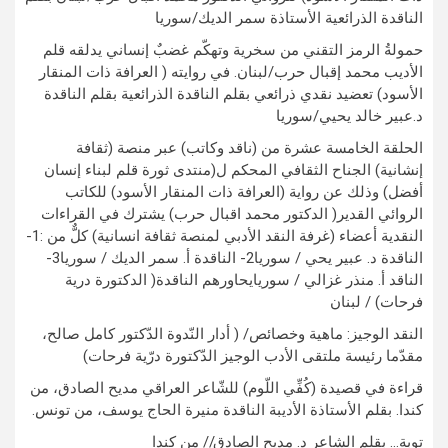
الناقدة الذرائعية الأستاذة سمر الديك/سوريا
حمولةُ الرمز التقني من سخرية وتهكّم غضبٌ إنساني يدلقه قلم
الأديب محمد إقبال حرب/لبنان. في روايته ( العرافة ذات المنقار
الأسود) تعضيد نقدي ذرائعي بقلم الناقدة الذرائعية بقلم الناقدة
د.عبير خالد يحيي/سوريا
الحلقة الخامسة عشرة من (ناقد وكاتب) عبر منصة (ثقافة
إنشانية) الجناح الثقافي المحكم ل(منتدى ثورة قلم لبناء إنسان
أفضل) وذلك عن رواية (العرافة ذات المنقار الأسود) للكاتب
الروائي القدير( الدكتور محمد اقبال حرب) يشترك في القراءات
النقدية أعضاء (غرفة النقد الأدبي لمنصة ثقافة انسانية) كلٌّ من :1-
الناقدة د. عبير يحي / سوريا2- الناقدة أ. سمر الديك / سوريا3-
الناقد أ. منذر غزالي / سوريايحاورهم الناقدة( الدكتورة درية
فرحات) / لبنان
النقد الوجيز: ماهية وخصائص/ ( أدار النّدوة الدّكتور كامل صالح،
مقدّما رئيسة ملتقى الأدب الوجيز الدّكتورة درّية فرحات)
قراءة في قصيدة (كُفِّي اللّوم) للشّاعر العراقي مديح الصادق، من
كندا. بقلم الأستاذة الأديبة الناقدة منيرة الحاج يوسف، من تونس.
توبة… بقلم الشاعر د. مديح الصادق// من كندا