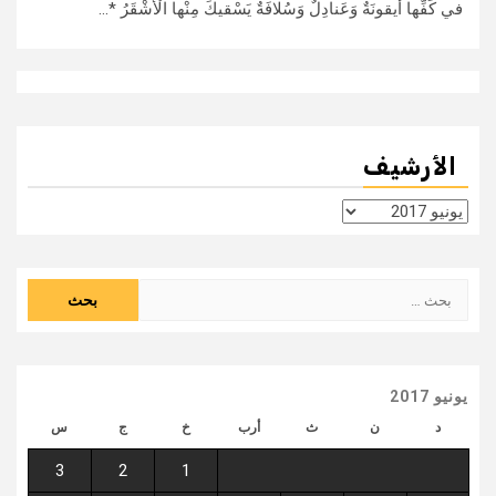
في كَفِّها أَيقونَةٌ وَعَنادِلٌ وَسُلافَةٌ يَسْقيكَ مِنْها الْأَشْقَرُ *...
الأرشيف
الأرشيف
البحث
عن:
يونيو 2017
د
ن
ث
أرب
خ
ج
س
3
2
1