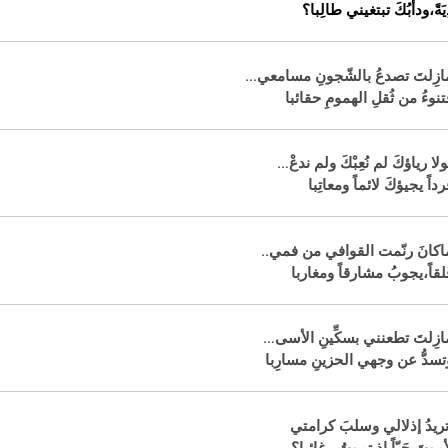
ِيَةً،ودأبُكَ تبتغيني طالِبا؟
ازِلتَ تصدعُ بالشّجونِ مسامعي…
تنوءُ من ثُقلِ الهمومِ حقائبا
ولا رياؤكَ لم نُعِبْكَ ولم ندعْ…
رداً يجيؤكَ لائماً ومعاتِبا
اكانَ رنّمت القوافي من فمي..
َلقاً،يجوبُ مشارقاً ومغاربا
ازِلتَ تطعنني بسكِّينِ الأسى…
تسدُّ عن وجهي الحزينِ مسارِبا
تريدُ إذلالي وسلبَ كرامتي
أموتَ حَيّاً إذ تموتُ رغائبا؟