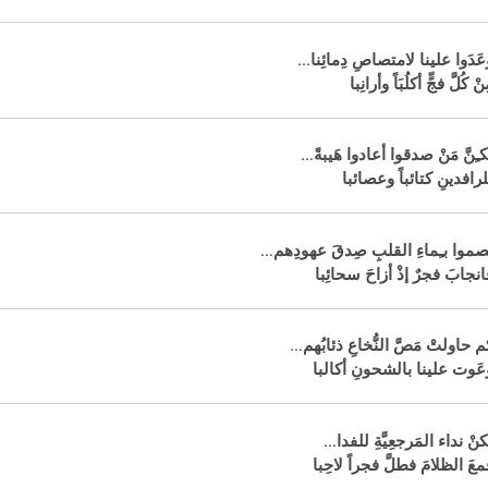
عَدَوا علينا لامتصاصِ دِمائِنا…
نْ كُلَّ فجٍّ أكلُبَاً وأرانِبا
كـِنَّ مَنْ صدقوا أعادوا هَيبةً…
لرافدينِ كتائباً وعصائبا
صموا بـِماءِ القلبِ صِدقَ عهودِهم…
انجابَ فجرٌ إذْ أزاحَ سحائِبا
م حاولتْ مَصَّ النُّخاعِ ذئابُهم…
عَوت علينا بالشحونِ أكالبا
كنْ نداء المَرجعِيَّةِ للفدا…
معَ الظلامَ فطلَّ فجراً لاحِبا