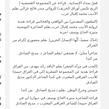
قصّ بمداد الإنسانية… قراءة عن المجموعة القصصية (
الريح تكنس أوراق الخريف) للروائي منذر فالح غزالي بقلم
و
الأديب محمد إقبال حرب.
مِ
(الملعون المقدس) بين الواقعي والعجائبي قراءة نقدية
لرواية الأديب محمد إقبال حرب بقلم الشاعرة التونسية :
منيرة الحاج يوسف /جربة
ل
(غدُكَ سعيدٌ، أيُّها الإنسانُ الحزين). بقلم منصوري إكرام من
ل
الجزائر
شاعراً مثليَ، لا تعشقي./بقلم الشاعر د. مديح الصادق…
ب
من كندا.
ف
(الحب في مرآة الشعر) بقلم الناقد رائد مهدي، من العراق
قراءة نقدية عن المجموعة الشعرية (لي في العراق حبيبة)
للأديب العراقي المغترب في كندا الشاعر الدكتور مديح
ك
الصادق.
و
حبيبتي وجرحُ الوطن…بقلم د.مديح الصادق… من كندا
قراءة الشاعرة منيرة الحاج يوسف في ديوان( لي في
ل
العراق حبيبة) للشاعر العراقي المغترب د. مديح الصادق
ق