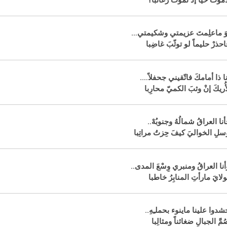
َوَ ماعلِمتَ عزيمتي وشكيمتي…
احذرْ حليماً لو توثّبَ غاضِبا
نا ذا أمامكَ فاتّقيني جحفلاً….
ِأُريكَ إنْ وثبَ الكميّ محارِبا
أنا العراقُ شمالُهُ وجنوبُهْ..
سلِ الخواليَ كيفَ حِزتُ مراتِبا
أنا العراقُ ومنبري وِسْعَ المدى..
ولايَ مارأتِ المنابِرُ خاطبا
شدوا علينا ماينوء بحملـِهِ..
ُمَّ الجبالِ ضغائناً ومثالِبا