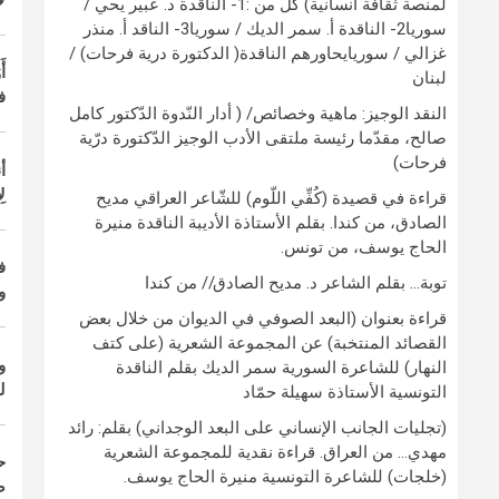
لمنصة ثقافة انسانية) كلٌّ من :1- الناقدة د. عبير يحي /
سوريا2- الناقدة أ. سمر الديك / سوريا3- الناقد أ. منذر
غزالي / سوريايحاورهم الناقدة( الدكتورة درية فرحات) /
أ
لبنان
ف
النقد الوجيز: ماهية وخصائص/ ( أدار النّدوة الدّكتور كامل
صالح، مقدّما رئيسة ملتقى الأدب الوجيز الدّكتورة درّية
فرحات)
أ
ل
قراءة في قصيدة (كُفِّي اللّوم) للشّاعر العراقي مديح
الصادق، من كندا. بقلم الأستاذة الأديبة الناقدة منيرة
الحاج يوسف، من تونس.
ف
توبة… بقلم الشاعر د. مديح الصادق// من كندا
و
قراءة بعنوان (البعد الصوفي في الديوان من خلال بعض
القصائد المنتخبة) عن المجموعة الشعرية (على كتف
و
النهار) للشاعرة السورية سمر الديك بقلم الناقدة
ل
التونسية الأستاذة سهيلة حمّاد
(تجليات الجانب الإنساني على البعد الوجداني) بقلم: رائد
مهدي… من العراق. قراءة نقدية للمجموعة الشعرية
ح
(خلجات) للشاعرة التونسية منيرة الحاج يوسف.
ص