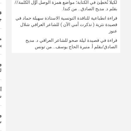
لكيلا نُخطِئ في الكتابة؛ مواضع همزة الوصل أوَّل الكلمة.//
بقلم د. مديح الصادق… من كندا.
ق
قراءة انطباعية للناقدة التونسية الاستاذة سهيلة حماد في
ج
قصيدة نثرية ( تذكرت أمي الآن ) للشاعر العراقي شلال
عنوز
م
قراءة في قصيدة ليلة صحو للشاعر العراقي د. مديح
ي
الصادق/بقلم أ. منيرة الحاج يوسف… من تونس
و
لـ
أ
ش
و
س