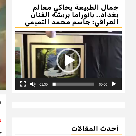
جمال الطبيعة يحاكي معالم
بغداد.. بانوراما بريشة الفنان
العراقي: جاسم محمد التميمي
مشغل
الفيديو
01:30
00:00
e
ل
أحدث المقالات
ح