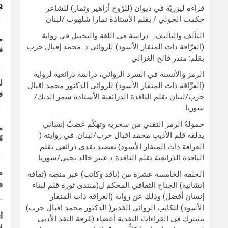
د
قراءة ليزريّة في ديوان (للرّوح أزاهير وثمار) للشاعر
حكمت الخولي / بقلم الأستاذة تمارا شلهوب /لبنان
التآلف والتأليف… دراسة في اللغة والتخييل في رواية
م
(العرّافة ذات المنقار الأسود) للروائي د. محمد إقبال حرب
ف
بقلم: منذر فالح الغزالي
الرمز والأنسنة في السرد الروائي، دراسة ذرائعية لرواية
ل
(العرَّافة ذات المنقار الأسود) للروائي الدكتور محمد اقبال
ف
حرب/لبنان بقلم الناقدة الذرائعية الأستاذة سمر الديك/
سوريا
حمولةُ الرمز التقني من سخرية وتهكّم غضبٌ إنساني
م
يدلقه قلم الأديب محمد إقبال حرب/لبنان. في روايته (
ق
العرافة ذات المنقار الأسود) تعضيد نقدي ذرائعي بقلم
الناقدة الذرائعية بقلم الناقدة د.عبير خالد يحيي/سوريا
م
الحلقة الخامسة عشرة من (ناقد وكاتب) عبر منصة (ثقافة
و
إنشانية) الجناح الثقافي المحكم ل(منتدى ثورة قلم لبناء
إنسان أفضل) وذلك عن رواية (العرافة ذات المنقار
الأسود) للكاتب الروائي القدير( الدكتور محمد اقبال حرب)
أ
يشترك في القراءات النقدية أعضاء (غرفة النقد الأدبي
ل