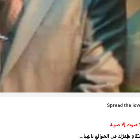
Spread the lov
ا صوتَ إلا صوتهُ
ـَتّامَ ظِفرُكَ في الخوالجِ ناشِبا….