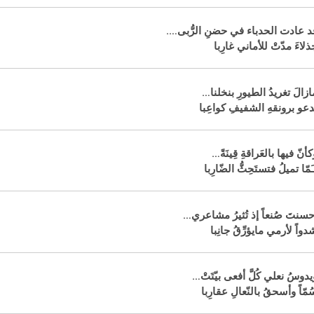
د عادت الحدباء في حضنِ الرُّبى….
ذلاءَ مدّتْ للأماني غارِبا
ازالَ تغريدُ الطيورِ بنخلنا…
دعو برونقهِ الشفيفِ كواعِبا
كأنّ فيها بالعَراقةِ قِينَةً…
َمّا تميلُ فتستَحِثُّ الضّارِبا
حسنتَ صُنعاً إذ تُثيرُ مشاعري…
دواً لأرمي مايؤرِّقُ جانِبا
يدوسُ نعلي كُلَّ أفعى بيّتَتْ…
ُمّاً وأسحقُ بالنّعالِ عقارِبا