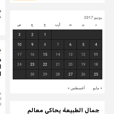
ف
مَ
يونيو 2017
د
ن
ث
أرب
خ
ج
س
3
2
1
10
9
8
7
6
5
4
ق
17
16
15
14
13
12
11
د
24
23
22
21
20
19
18
ا
30
29
28
27
26
25
« مايو
أغسطس »
د
ا
جمال الطبيعة يحاكي معالم