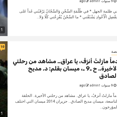
9 سنوات ago
admin1
ي ظلمة الجهل * في ظُلْمَةِ السِّجْنِ وَالسَّجّانُ يَرْقَبُني غَداً عَلى
قْصِلِ الْأَعْوادِ يَشْنُقُني * ما السِّجْنُ يُفْزِعُني كَلّا وَلا...
1 min read
10
صة
ماً مازلتُ أنزفُ، يا عراق.. مشاهد من رحلتي
الأخيرة.. ح ـ9 ـ، ميسان بقلم: د. مديح
لصادق
9 سنوات ago
admin1
ماً مازلتُ أنزفُ، يا عراق.. مشاهد من رحلتي الأخيرة.. الحلقة
التاسعة، ميسان مديح الصادق... حزيران 2014 ميسان التي اختلف
لمؤرخون...
1 min read