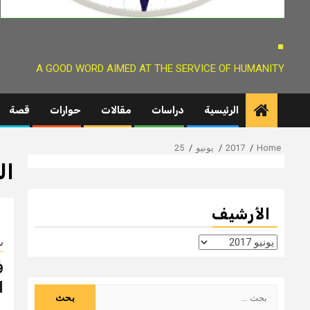
.
A GOOD WORD AIMED AT THE SERVICE OF HUMANITY
الرئيسية
دراسات
مقالات
حوارات
قصة
Home
2017
يونيو
25
ال
الأرشيف
الأرشيف
ش
ف
ا
البحث
عن: