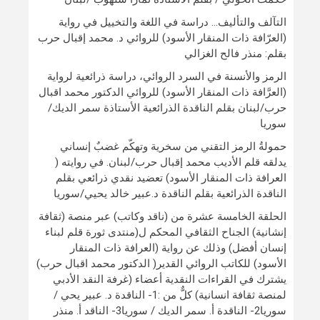
التآلف والتأليف… دراسة في اللغة والتخييل في رواية
(العرّافة ذات المنقار الأسود) للروائي د. محمد إقبال حرب
بقلم: منذر فالح الغزالي
الرمز والأنسنة في السرد الروائي، دراسة ذرائعية لرواية
(العرَّافة ذات المنقار الأسود) للروائي الدكتور محمد اقبال
حرب/لبنان بقلم الناقدة الذرائعية الأستاذة سمر الديك/
سوريا
حمولةُ الرمز التقني من سخرية وتهكّم غضبٌ إنساني
يدلقه قلم الأديب محمد إقبال حرب/لبنان. في روايته (
العرافة ذات المنقار الأسود) تعضيد نقدي ذرائعي بقلم
الناقدة الذرائعية بقلم الناقدة د.عبير خالد يحيي/سوريا
الحلقة الخامسة عشرة من (ناقد وكاتب) عبر منصة (ثقافة
إنشانية) الجناح الثقافي المحكم ل(منتدى ثورة قلم لبناء
إنسان أفضل) وذلك عن رواية (العرافة ذات المنقار
الأسود) للكاتب الروائي القدير( الدكتور محمد اقبال حرب)
يشترك في القراءات النقدية أعضاء (غرفة النقد الأدبي
لمنصة ثقافة انسانية) كلٌّ من :1- الناقدة د. عبير يحي /
سوريا2- الناقدة أ. سمر الديك / سوريا3- الناقد أ. منذر