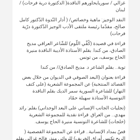
غزالي / سوريايحاورهم الناقدة( الدكتورة درية فرحات) /
لبنان
النقد الوجيز: ماهية وخصائص/ ( أدار النّدوة الدّكتور كامل
صالح، مقدّما رئيسة ملتقى الأدب الوجيز الدّكتورة درّية
فرحات)
قراءة في قصيدة (كُفِّي اللّوم) للشّاعر العراقي مديح
الصادق، من كندا. بقلم الأستاذة الأديبة الناقدة منيرة
الحاج يوسف، من تونس.
توبة… بقلم الشاعر د. مديح الصادق// من كندا
قراءة بعنوان (البعد الصوفي في الديوان من خلال بعض
القصائد المنتخبة) عن المجموعة الشعرية (على كتف
النهار) للشاعرة السورية سمر الديك بقلم الناقدة
التونسية الأستاذة سهيلة حمّاد
(تجليات الجانب الإنساني على البعد الوجداني) بقلم: رائد
مهدي… من العراق. قراءة نقدية للمجموعة الشعرية
(خلجات) للشاعرة التونسية منيرة الحاج يوسف.
قصّ بمداد الإنسانية… قراءة عن المجموعة القصصية (
الريح تكنس أوراق الخريف) للروائي منذر فالح غزالي بقلم