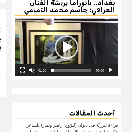
بغداد.. بانوراما بريشة الفنان
العراقي: جاسم محمد التميمي
مشغل
الفيديو
ت
ج
ب
ج
01:30
00:00
موا
أحدث المقالات
قراءة ليزريّة في ديوان (للرّوح أزاهير وثمار) للشاعر
حكمت الخولي / بقلم الأستاذة تمارا شلهوب /لبنان