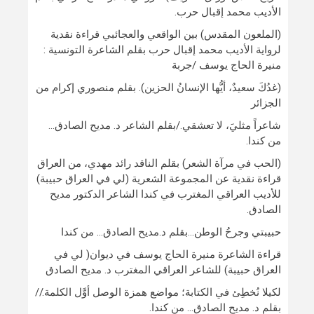
الأديب محمد إقبال حرب.
(الملعون المقدس) بين الواقعي والعجائبي قراءة نقدية
لرواية الأديب محمد إقبال حرب بقلم الشاعرة التونسية :
منيرة الحاج يوسف /جربة
(غدُكَ سعيدٌ، أيُّها الإنسانُ الحزين). بقلم منصوري إكرام من
الجزائر
شاعراً مثليَ، لا تعشقي./بقلم الشاعر د. مديح الصادق…
من كندا.
(الحب في مرآة الشعر) بقلم الناقد رائد مهدي، من العراق
قراءة نقدية عن المجموعة الشعرية (لي في العراق حبيبة)
للأديب العراقي المغترب في كندا الشاعر الدكتور مديح
الصادق.
حبيبتي وجرحُ الوطن…بقلم د.مديح الصادق… من كندا
قراءة الشاعرة منيرة الحاج يوسف في ديوان( لي في
العراق حبيبة) للشاعر العراقي المغترب د. مديح الصادق
لكيلا نُخطِئ في الكتابة؛ مواضع همزة الوصل أوَّل الكلمة.//
بقلم د. مديح الصادق… من كندا.