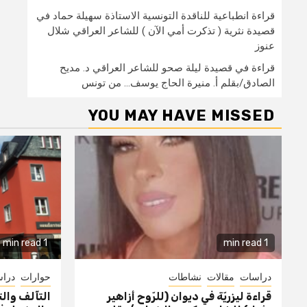
قراءة انطباعية للناقدة التونسية الاستاذة سهيلة حماد في
قصيدة نثرية ( تذكرت أمي الآن ) للشاعر العراقي شلال
عنوز
قراءة في قصيدة ليلة صحو للشاعر العراقي د. مديح
الصادق/بقلم أ. منيرة الحاج يوسف… من تونس
YOU MAY HAVE MISSED
1 min read
1 min read
دراسات
مقالات
نشاطات
حوارات
درا
قراءة ليزريّة في ديوان (للرّوح أزاهير
التآلف وال