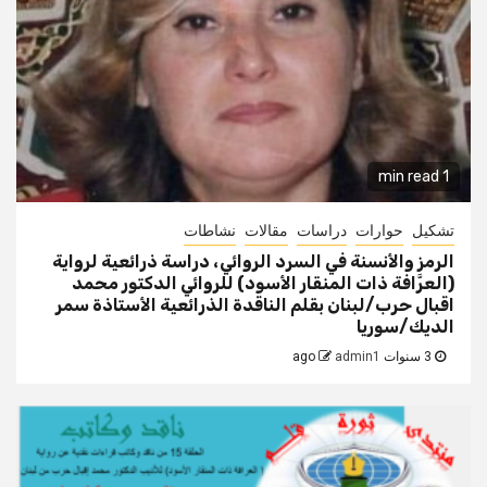
1 min read
تشكيل
حوارات
دراسات
مقالات
نشاطات
الرمز والأنسنة في السرد الروائي، دراسة ذرائعية لرواية
(العرَّافة ذات المنقار الأسود) للروائي الدكتور محمد
اقبال حرب/لبنان بقلم الناقدة الذرائعية الأستاذة سمر
الديك/سوريا
3 سنوات ago
admin1