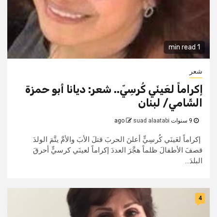
1 min read
شعر
إكراماً لعَينَي كُرسِيّ.. شعر: ديانا أبو حمزة
الشّامي/ لبنان
9 سنوات ago
suad alaatabi
إكراماً لعَينَي كُرسِيٍّ أعلنَ الحربَ قتلَ الأبَ والأمَّ يتَّمَ الولدَ
قصفَ الأطفالَ ظلماً هجَّرَ العددَ إكراماً لعينَي كرسيٍّ أحرقَ
البلدَ...
4