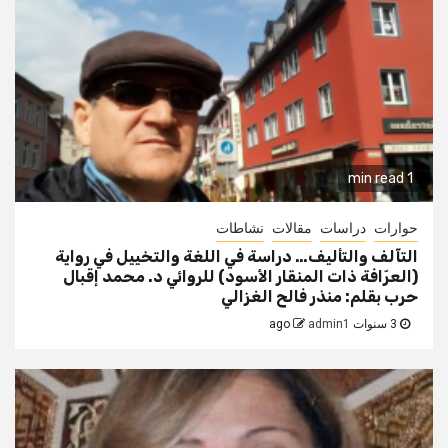
1 min read
حوارات
دراسات
مقالات
نشاطات
التآلف والتأليف… دراسة في اللغة والتخييل في رواية
(العرّافة ذات المنقار الأسود) للروائي د. محمد إقبال
حرب بقلم: منذر فالح الغزالي
3 سنوات ago
admin1