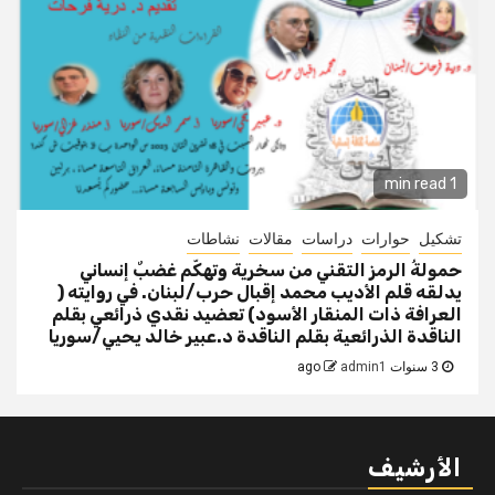
1 min read
تشكيل
حوارات
دراسات
مقالات
نشاطات
حمولةُ الرمز التقني من سخرية وتهكّم غضبٌ إنساني
يدلقه قلم الأديب محمد إقبال حرب/لبنان. في روايته (
العرافة ذات المنقار الأسود) تعضيد نقدي ذرائعي بقلم
الناقدة الذرائعية بقلم الناقدة د.عبير خالد يحيي/سوريا
3 سنوات ago
admin1
الأرشيف