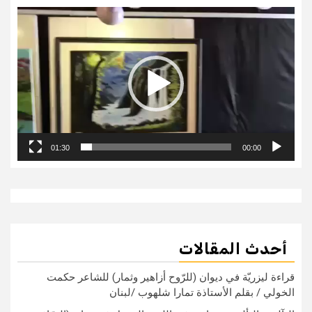
مشغل
الفيديو
01:30
00:00
أحدث المقالات
قراءة ليزريّة في ديوان (للرّوح أزاهير وثمار) للشاعر حكمت
الخولي / بقلم الأستاذة تمارا شلهوب /لبنان