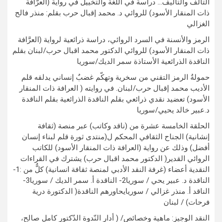
التآلف والتأليف… دراسة في اللغة والتخييل في رواية (العرّافة
ذات المنقار الأسود) للروائي د. محمد إقبال حرب بقلم: منذر فالح
الغزالي
الرمز والأنسنة في السرد الروائي، دراسة ذرائعية لرواية (العرَّافة
ذات المنقار الأسود) للروائي الدكتور محمد اقبال حرب/لبنان بقلم
الناقدة الذرائعية الأستاذة سمر الديك/سوريا
حمولةُ الرمز التقني من سخرية وتهكّم غضبٌ إنساني يدلقه قلم
الأديب محمد إقبال حرب/لبنان. في روايته ( العرافة ذات المنقار
الأسود) تعضيد نقدي ذرائعي بقلم الناقدة الذرائعية بقلم الناقدة
د.عبير خالد يحيي/سوريا
الحلقة الخامسة عشرة من (ناقد وكاتب) عبر منصة (ثقافة
إنشانية) الجناح الثقافي المحكم ل(منتدى ثورة قلم لبناء إنسان
أفضل) وذلك عن رواية (العرافة ذات المنقار الأسود) للكاتب
الروائي القدير( الدكتور محمد اقبال حرب) يشترك في القراءات
النقدية أعضاء (غرفة النقد الأدبي لمنصة ثقافة انسانية) كلٌّ من :1-
الناقدة د. عبير يحي / سوريا2- الناقدة أ. سمر الديك / سوريا3-
الناقد أ. منذر غزالي / سوريايحاورهم الناقدة( الدكتورة درية
فرحات) / لبنان
النقد الوجيز: ماهية وخصائص/ ( أدار النّدوة الدّكتور كامل صالح،