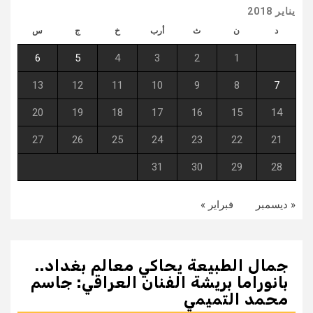
يناير 2018
د
ن
ث
أرب
خ
ج
س
6
5
4
3
2
1
13
12
11
10
9
8
7
20
19
18
17
16
15
14
27
26
25
24
23
22
21
31
30
29
28
« ديسمبر
فبراير »
جمال الطبيعة يحاكي معالم بغداد..
بانوراما بريشة الفنان العراقي: جاسم
محمد التميمي