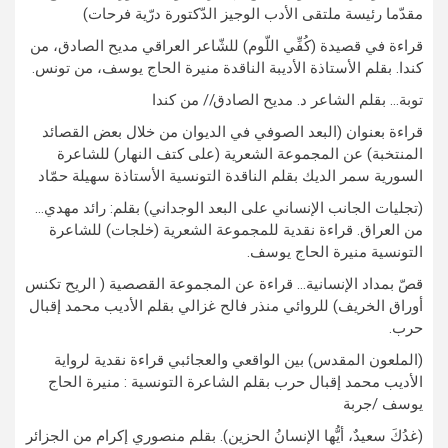
مقدّما رئيسة ملتقى الأدب الوجيز الدّكتورة درّية فرحات)
قراءة في قصيدة (كُفِّي اللّوم) للشّاعر العراقي مديح الصادق، من
كندا. بقلم الأستاذة الأديبة الناقدة منيرة الحاج يوسف، من تونس.
توبة… بقلم الشاعر د. مديح الصادق// من كندا
قراءة بعنوان (البعد الصوفي في الديوان من خلال بعض القصائد
المنتخبة) عن المجموعة الشعرية (على كتف النهار) للشاعرة
السورية سمر الديك بقلم الناقدة التونسية الأستاذة سهيلة حمّاد
(تجليات الجانب الإنساني على البعد الوجداني) بقلم: رائد مهدي…
من العراق. قراءة نقدية للمجموعة الشعرية (خلجات) للشاعرة
التونسية منيرة الحاج يوسف.
قصّ بمداد الإنسانية… قراءة عن المجموعة القصصية ( الريح تكنس
أوراق الخريف) للروائي منذر فالح غزالي بقلم الأديب محمد إقبال
حرب.
(الملعون المقدس) بين الواقعي والعجائبي قراءة نقدية لرواية
الأديب محمد إقبال حرب بقلم الشاعرة التونسية : منيرة الحاج
يوسف /جربة
(غدُكَ سعيدٌ، أيُّها الإنسانُ الحزين). بقلم منصوري إكرام من الجزائر