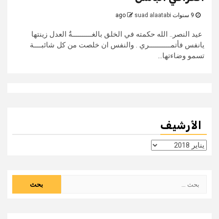
9 سنوات ago
suad alaatabi
عيد النصر.. الله حكمته في الخلق بالغــــــــــةٌ العدل زينتها
يانفس فأتمـــــــــــري . والنفس ان خلصت من كل شائبــــة
تسمو وضاءتها...
الأرشيف
الأرشيف
البحث
عن: