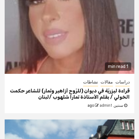
1 min read
دراسات
مقالات
نشاطات
قراءة ليزريّة في ديوان (للرّوح أزاهير وثمار) للشاعر حكمت
الخولي / بقلم الأستاذة تمارا شلهوب /لبنان
سنتين ago
admin1