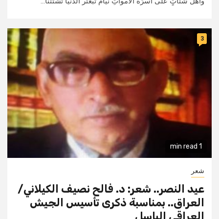
وأهل شتاتٍ على أسرَّة الأمواتِ نيامُ تبعثر الدنيا تشُّتتنا...
3
1 min read
شعر
عيد النصر.. شعر: د. فالح نصيف الكيلاني/
العراق.. بمناسبة ذكرى تأسيس الجيش
العراقي الباسل