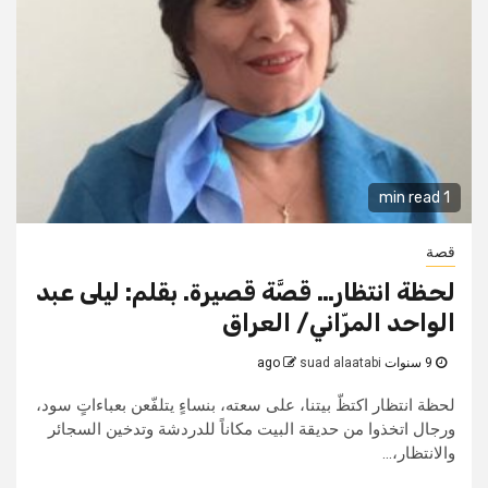
1 min read
قصة
لحظة انتظار… قصَّة قصيرة. بقلم: ليلى عبد
الواحد المرّاني/ العراق
9 سنوات ago
suad alaatabi
لحظة انتظار اكتظّ بيتنا، على سعته، بنساءٍ يتلفّعن بعباءاتٍ سود،
ورجال اتخذوا من حديقة البيت مكاناً للدردشة وتدخين السجائر
والانتظار،...