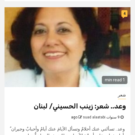
4
1 min read
شعر
وعد.. شعر: زينب الحسيني/ لبنان
9 سنوات ago
suad alaatabi
وعد.. تسألني عنك أحلامٌ وتسأل الأيامَ عنك أيامُ وأحبابٌ وجيران ٌ