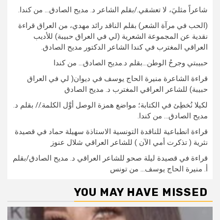
شاعراً مثليَ، لا تعشقي./بقلم الشاعر د. مديح الصادق… من كندا.
(الحب في مرآة الشعر) بقلم الناقد رائد مهدي، من العراق قراءة
نقدية عن المجموعة الشعرية (لي في العراق حبيبة) للأديب
العراقي المغترب في كندا الشاعر الدكتور مديح الصادق.
حبيبتي وجرحُ الوطن…بقلم د.مديح الصادق… من كندا
قراءة الشاعرة منيرة الحاج يوسف في ديوان( لي في العراق
حبيبة) للشاعر العراقي المغترب د. مديح الصادق
لكيلا نُخطِئ في الكتابة؛ مواضع همزة الوصل أوَّل الكلمة.// بقلم د.
مديح الصادق… من كندا.
قراءة انطباعية للناقدة التونسية الاستاذة سهيلة حماد في قصيدة
نثرية ( تذكرت أمي الآن ) للشاعر العراقي شلال عنوز
قراءة في قصيدة ليلة صحو للشاعر العراقي د. مديح الصادق/بقلم
أ. منيرة الحاج يوسف… من تونس
YOU MAY HAVE MISSED