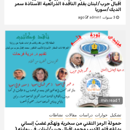
اقبال حرب/لبنان بقلم الناقدة الذرائعية الأستاذة سمر
الديك/سوريا
3 سنوات ago
admin1
1 min read
تشكيل
حوارات
دراسات
مقالات
نشاطات
حمولةُ الرمز التقني من سخرية وتهكّم غضبٌ إنساني
يدلقه قلم الأديب محمد إقبال حرب/لبنان. في روايته (