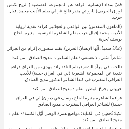
قصّ بمداد الإنسانية… قراءة عن المجموعة القصصية ( الريح تكنس
أوراق الخريف) للروائي منذر فالح غزالي بقلم الأديب محمد إقبال
حرب.
(الملعون المقدس) بين الواقعي والعجائبي قراءة نقدية لرواية
الأديب محمد إقبال حرب بقلم الشاعرة التونسية : منيرة الحاج
يوسف /جربة
(غدُكَ سعيدٌ، أيُّها الإنسانُ الحزين). بقلم منصوري إكرام من الجزائر
شاعراً مثليَ، لا تعشقي./بقلم الشاعر د. مديح الصادق… من كندا.
(الحب في مرآة الشعر) بقلم الناقد رائد مهدي، من العراق قراءة
نقدية عن المجموعة الشعرية (لي في العراق حبيبة) للأديب
العراقي المغترب في كندا الشاعر الدكتور مديح الصادق.
حبيبتي وجرحُ الوطن…بقلم د.مديح الصادق… من كندا
قراءة الشاعرة منيرة الحاج يوسف في ديوان( لي في العراق
حبيبة) للشاعر العراقي المغترب د. مديح الصادق
لكيلا نُخطِئ في الكتابة؛ مواضع همزة الوصل أوَّل الكلمة.// بقلم د.
مديح الصادق… من كندا.
قراءة انطباعية للناقدة التونسية الاستاذة سهيلة حماد في قصيدة