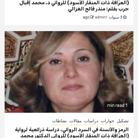
(العرّافة ذات المنقار الأسود) للروائي د. محمد إقبال
حرب بقلم: منذر فالح الغزالي
3 سنوات ago
admin1
1 min read
تشكيل
حوارات
دراسات
مقالات
نشاطات
الرمز والأنسنة في السرد الروائي، دراسة ذرائعية لرواية
(العرَّافة ذات المنقار الأسود) للروائي الدكتور محمد