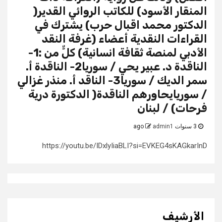
المنقار الأسود) للكاتب الروائي القدير(
الدكتور محمد اقبال حرب) يشترك في
القراءات النقدية أعضاء (غرفة النقد
الأدبي لمنصة ثقافة انسانية) كلٌّ من :1-
الناقدة د. عبير يحي / سوريا2- الناقدة أ.
سمر الديك / سوريا3- الناقد أ. منذر غزالي
/ سوريايحاورهم الناقدة( الدكتورة درية
فرحات) / لبنان
3 سنوات ago
admin1
https://youtu.be/IDxlyIiaBLI?si=EVKEG4sKAGkarInD
الأرشيف