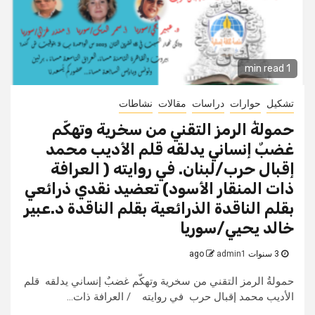
1 min read
تشكيل
حوارات
دراسات
مقالات
نشاطات
حمولةُ الرمز التقني من سخرية وتهكّم
غضبٌ إنساني يدلقه قلم الأديب محمد
إقبال حرب/لبنان. في روايته ( العرافة
ذات المنقار الأسود) تعضيد نقدي ذرائعي
بقلم الناقدة الذرائعية بقلم الناقدة د.عبير
خالد يحيي/سوريا
3 سنوات ago
admin1
حمولةُ الرمز التقني من سخرية وتهكّم غضبٌ إنساني يدلقه قلم
الأديب محمد إقبال حرب في روايته / العرافة ذات...