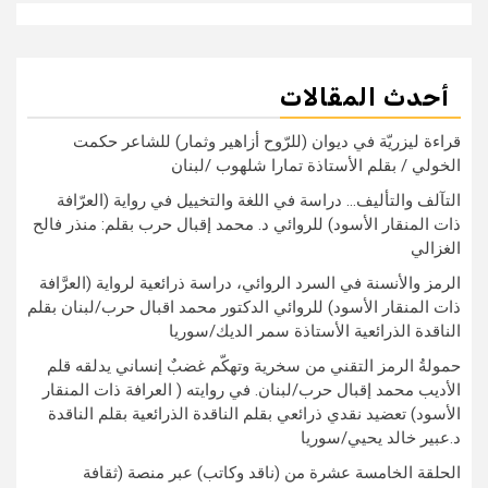
أحدث المقالات
قراءة ليزريّة في ديوان (للرّوح أزاهير وثمار) للشاعر حكمت
الخولي / بقلم الأستاذة تمارا شلهوب /لبنان
التآلف والتأليف… دراسة في اللغة والتخييل في رواية (العرّافة
ذات المنقار الأسود) للروائي د. محمد إقبال حرب بقلم: منذر فالح
الغزالي
الرمز والأنسنة في السرد الروائي، دراسة ذرائعية لرواية (العرَّافة
ذات المنقار الأسود) للروائي الدكتور محمد اقبال حرب/لبنان بقلم
الناقدة الذرائعية الأستاذة سمر الديك/سوريا
حمولةُ الرمز التقني من سخرية وتهكّم غضبٌ إنساني يدلقه قلم
الأديب محمد إقبال حرب/لبنان. في روايته ( العرافة ذات المنقار
الأسود) تعضيد نقدي ذرائعي بقلم الناقدة الذرائعية بقلم الناقدة
د.عبير خالد يحيي/سوريا
الحلقة الخامسة عشرة من (ناقد وكاتب) عبر منصة (ثقافة