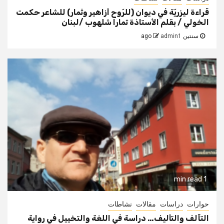
قراءة ليزريّة في ديوان (للرّوح أزاهير وثمار) للشاعر حكمت
الخولي / بقلم الأستاذة تمارا شلهوب /لبنان
سنتين ago
admin1
1 min read
حوارات
دراسات
مقالات
نشاطات
التآلف والتأليف… دراسة في اللغة والتخييل في رواية