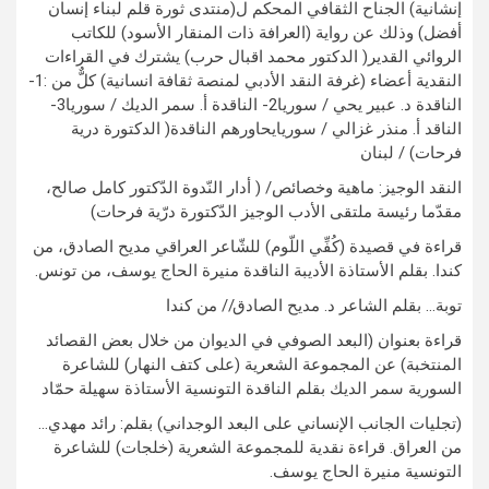
إنشانية) الجناح الثقافي المحكم ل(منتدى ثورة قلم لبناء إنسان
أفضل) وذلك عن رواية (العرافة ذات المنقار الأسود) للكاتب
الروائي القدير( الدكتور محمد اقبال حرب) يشترك في القراءات
النقدية أعضاء (غرفة النقد الأدبي لمنصة ثقافة انسانية) كلٌّ من :1-
الناقدة د. عبير يحي / سوريا2- الناقدة أ. سمر الديك / سوريا3-
الناقد أ. منذر غزالي / سوريايحاورهم الناقدة( الدكتورة درية
فرحات) / لبنان
النقد الوجيز: ماهية وخصائص/ ( أدار النّدوة الدّكتور كامل صالح،
مقدّما رئيسة ملتقى الأدب الوجيز الدّكتورة درّية فرحات)
قراءة في قصيدة (كُفِّي اللّوم) للشّاعر العراقي مديح الصادق، من
كندا. بقلم الأستاذة الأديبة الناقدة منيرة الحاج يوسف، من تونس.
توبة… بقلم الشاعر د. مديح الصادق// من كندا
قراءة بعنوان (البعد الصوفي في الديوان من خلال بعض القصائد
المنتخبة) عن المجموعة الشعرية (على كتف النهار) للشاعرة
السورية سمر الديك بقلم الناقدة التونسية الأستاذة سهيلة حمّاد
(تجليات الجانب الإنساني على البعد الوجداني) بقلم: رائد مهدي…
من العراق. قراءة نقدية للمجموعة الشعرية (خلجات) للشاعرة
التونسية منيرة الحاج يوسف.