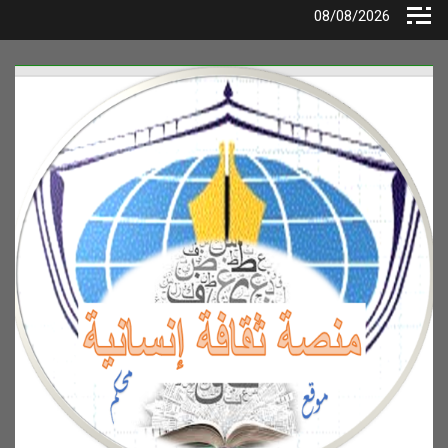
Ski
08/08/2026
t
conten